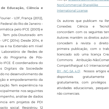
NonCommercial-ShareAlike
l de Educação, Ciência e
International License
.
rier - UJF, França (2012),
Os autores que publicam na Rev
Federal do Rio de Janeiro -
Conexões: Ciência e Tecnol
rmática pelo IFCE (2005) e
concordam com os seguintes ter
5). Tem pós-Doutorado em
Autores mantêm os direitos autor
 UFC (2014). Desde 2014, é
concedem à revista o direit
isa e na Extensão em nível
primeira publicação, com o trab
o Laboratório de Redes de
licenciado sob uma licença Crea
ora do Programa de Pós-
Commons Atribuição-NãoComerc
o IFCE. É coordenadora do
CompartilhaIgual 4.0 Internaciona
s Digitais da Sociedade
BY -NC-SA 4.0)
. Nossos artigos e
ando no desenvolvimento de
disponíveis gratuitament
icação e empoderamento da
gratuitamente, com privilégios 
cação. Tem experiência na
atividades educacionais, pesquei
ncipalmente nos seguintes
não comerciais.
empenho, análise de dados
ência em projetos de PDI
cto social. Registrou 12