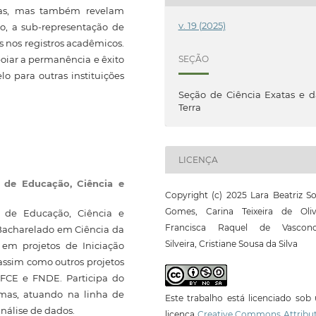
otas, mas também revelam
v. 19 (2025)
ão, a sub-representação de
s nos registros acadêmicos.
oiar a permanência e êxito
SEÇÃO
o para outras instituições
Seção de Ciência Exatas e 
Terra
LICENÇA
l de Educação, Ciência e
Copyright (c) 2025 Lara Beatriz S
Gomes, Carina Teixeira de Olive
l de Educação, Ciência e
Francisca Raquel de Vasconc
 Bacharelado em Ciência da
Silveira, Cristiane Sousa da Silva
 em projetos de Iniciação
, assim como outros projetos
FCE e FNDE. Participa do
mas, atuando na linha de
Este trabalho está licenciado so
nálise de dados.
licença
Creative Commons Attribut