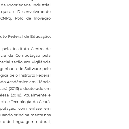
da Propriedade Industrial
esquisa e Desenvolvimento
 CNPq, Polo de Inovação
tuto Federal de Educação,
pelo Instituto Centro de
ência da Computação pela
pecialização em Vigilância
ngenharia de Software pelo
ica pelo Instituto Federal
rado Acadêmico em Ciência
ará (2013) e doutorado em
aleza (2018). Atualmente é
ncia e Tecnologia do Ceará.
mputação, com ênfase em
 atuando principalmente nos
nto de linguagem natural,