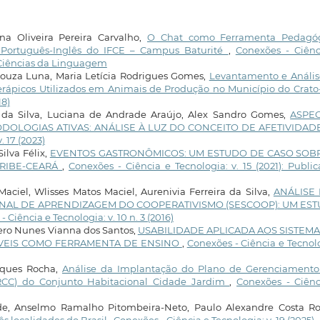
anna Oliveira Pereira Carvalho,
O Chat como Ferramenta Pedagóg
s Português-Inglês do IFCE – Campus Baturité
,
Conexões - Ciênc
l: Ciências da Linguagem
 Souza Luna, Maria Letícia Rodrigues Gomes,
Levantamento e Anális
erápicos Utilizados em Animais de Produção no Município do Crat
18)
da Silva, Luciana de Andrade Araújo, Alex Sandro Gomes,
ASPE
OLOGIAS ATIVAS: ANÁLISE À LUZ DO CONCEITO DE AFETIVIDAD
. 17 (2023)
ilva Félix,
EVENTOS GASTRONÔMICOS: UM ESTUDO DE CASO SOB
ARIBE-CEARÁ
,
Conexões - Ciência e Tecnologia: v. 15 (2021): Publi
Maciel, Wlisses Matos Maciel, Aurenivia Ferreira da Silva,
ANÁLISE
ONAL DE APRENDIZAGEM DO COOPERATIVISMO (SESCOOP): UM ES
 Ciência e Tecnologia: v. 10 n. 3 (2016)
hero Nunes Vianna dos Santos,
USABILIDADE APLICADA AOS SISTEMA
ÓVEIS COMO FERRAMENTA DE ENSINO
,
Conexões - Ciência e Tecnol
rques Rocha,
Análise da Implantação do Plano de Gerenciamento
GRCC) do Conjunto Habitacional Cidade Jardim
,
Conexões - Ciênc
rade, Anselmo Ramalho Pitombeira-Neto, Paulo Alexandre Costa Ro