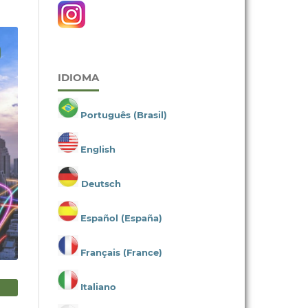
IDIOMA
Português (Brasil)
English
Deutsch
Español (España)
Français (France)
Italiano