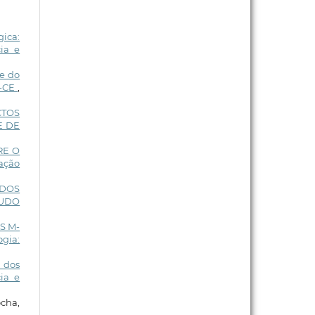
ica:
ia e
e do
o-CE
,
CTOS
E DE
RE O
cação
 DOS
TUDO
S M-
ogia:
 dos
ia e
cha,