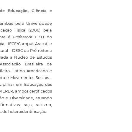
 de Educação, Ciência e
 ambas pela Universidade
ação Física (2006) pela
nte é Professora EBTT do
gia - IFCE/Campus Aracati e
ral - DESC da Pró-reitoria
ulada a Núcleo de Estudos
Associação Brasileira de
ileiro, Latino Americano e
ro e Movimentos Sociais -
sciplinar em Educação das
PIERER, ambos certificados
ão e Diversidade, atuando
irmativas, raça, racismo,
s de heteroidentificação.