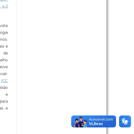
 4.0
ista
ogia
mos:
ais e
o de
alho
tive
ial-
l
(CC
stão
e e
para
ras e