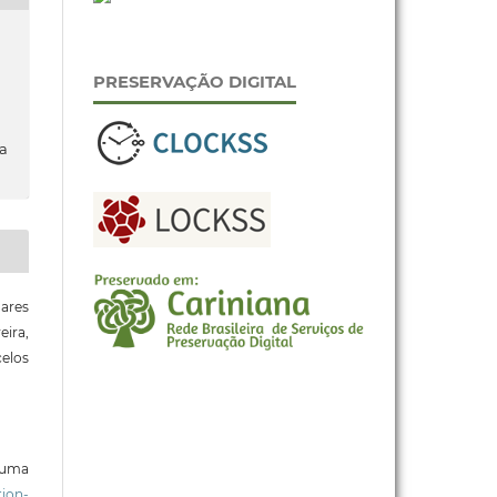
PRESERVAÇÃO DIGITAL
da
oares
ira,
elos
b uma
ion-