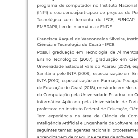
programa de computador no Instituto Nacional 
(INPI) e coordenou/participou de projetos de P
Tecnológico com fomento do IFCE, FUNCAP,
EMBRAPII, Lei de Informática e FNDE.
Francisca Raquel de Vasconcelos Silveira,
Insti
Ciência e Tecnologia do Ceará - IFCE
Possui graduação em Tecnologia de Alimentos 
Ensino Tecnológico (2007), graduação em Ci
Universidade Estadual Vale do Acaraú (2009), es
Sanitária pelo INTA (2009), especialização em E
INTA (2010), especialização em Formação Pedagóg
de Educação do Ceará (2018), mestrado em Mest
da Computação pela Universidade Estadual do Ce
Informática Aplicada pela Universidade de Fort
professora do Instituto Federal de Educação, Ciê
Tem experiência na área de Ciência da Co
Inteligência Artificial e Engenharia de Software,
seguintes temas: agentes racionais, processame
aprendizagem de máquina e testes de software.