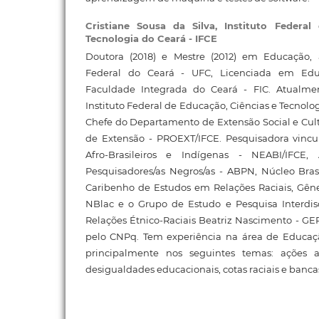
Cristiane Sousa da Silva,
Instituto Federal
Tecnologia do Ceará - IFCE
Doutora (2018) e Mestre (2012) em Educação,
Federal do Ceará - UFC, Licenciada em Educ
Faculdade Integrada do Ceará - FIC. Atualme
Instituto Federal de Educação, Ciências e Tecnolo
Chefe do Departamento de Extensão Social e Cultu
de Extensão - PROEXT/IFCE. Pesquisadora vinc
Afro-Brasileiros e Indígenas - NEABI/IFCE, 
Pesquisadores/as Negros/as - ABPN, Núcleo Bras
Caribenho de Estudos em Relações Raciais, Gêne
NBlac e o Grupo de Estudo e Pesquisa Interdi
Relações Étnico-Raciais Beatriz Nascimento - GE
pelo CNPq. Tem experiência na área de Educaç
principalmente nos seguintes temas: ações af
desigualdades educacionais, cotas raciais e banca