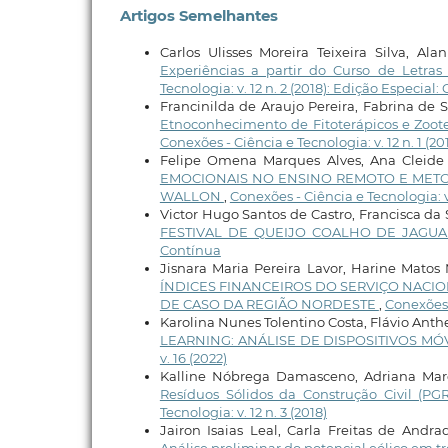
Artigos Semelhantes
Carlos Ulisses Moreira Teixeira Silva, Al
Experiências a partir do Curso de Letra
Tecnologia: v. 12 n. 2 (2018): Edição Especia
Francinilda de Araujo Pereira, Fabrina de
Etnoconhecimento de Fitoterápicos e Zoot
Conexões - Ciência e Tecnologia: v. 12 n. 1 (20
Felipe Omena Marques Alves, Ana Cleide 
EMOCIONAIS NO ENSINO REMOTO E METOD
WALLON
,
Conexões - Ciência e Tecnologia: v
Victor Hugo Santos de Castro, Francisca da S
FESTIVAL DE QUEIJO COALHO DE JAGU
Contínua
Jisnara Maria Pereira Lavor, Harine Matos 
ÍNDICES FINANCEIROS DO SERVIÇO NACI
DE CASO DA REGIÃO NORDESTE
,
Conexões -
Karolina Nunes Tolentino Costa, Flávio Ant
LEARNING: ANÁLISE DE DISPOSITIVOS M
v. 16 (2022)
Kalline Nóbrega Damasceno, Adriana Ma
Resíduos Sólidos da Construção Civil (P
Tecnologia: v. 12 n. 3 (2018)
Jairon Isaias Leal, Carla Freitas de And