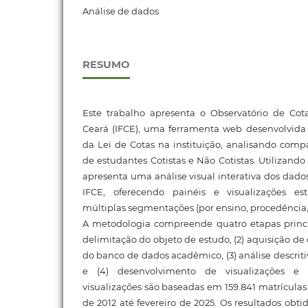
Análise de dados
RESUMO
Este trabalho apresenta o Observatório de Cota
Ceará (IFCE), uma ferramenta web desenvolvida
da Lei de Cotas na instituição, analisando compa
de estudantes Cotistas e Não Cotistas. Utilizando
apresenta uma análise visual interativa dos dad
IFCE, oferecendo painéis e visualizações e
múltiplas segmentações (por ensino, procedência, p
A metodologia compreende quatro etapas princi
delimitação do objeto de estudo, (2) aquisição d
do banco de dados acadêmico, (3) análise descrit
e (4) desenvolvimento de visualizações e d
visualizações são baseadas em 159.841 matrículas
de 2012 até fevereiro de 2025. Os resultados obt