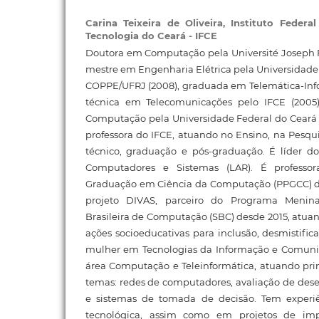
Carina Teixeira de Oliveira,
Instituto Federa
Tecnologia do Ceará - IFCE
Doutora em Computação pela Université Joseph Fou
mestre em Engenharia Elétrica pela Universidade 
COPPE/UFRJ (2008), graduada em Telemática-Info
técnica em Telecomunicações pelo IFCE (200
Computação pela Universidade Federal do Ceará -
professora do IFCE, atuando no Ensino, na Pesqu
técnico, graduação e pós-graduação. É líder d
Computadores e Sistemas (LAR). É profess
Graduação em Ciência da Computação (PPGCC) d
projeto DIVAS, parceiro do Programa Menina
Brasileira de Computação (SBC) desde 2015, atu
ações socioeducativas para inclusão, desmistif
mulher em Tecnologias da Informação e Comuni
área Computação e Teleinformática, atuando pri
temas: redes de computadores, avaliação de des
e sistemas de tomada de decisão. Tem experi
tecnológica, assim como em projetos de impa