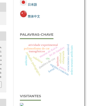
日本語
简体中文
PALAVRAS-CHAVE
atividade experimental
crescimento saudável
mostra de física.
redes neurais artificiais
lei de faraday
a,
polimorfismo de cor
transgênicos
).
olimpíada
.trabalho pedagógico.
editorial
ma
robótica
arduino
padrões de cor
quítons
cts.
a
regiões costeiras
de
pancs
keras
ia
,
.
8
VISITANTES