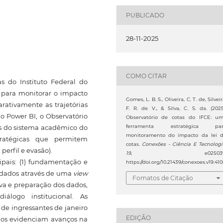
PUBLICADO
28-11-2025
COMO CITAR
s do Instituto Federal do
 para monitorar o impacto
Gomes, L. B. S., Oliveira, C. T. de, Silveir
rativamente as trajetórias
F. R. de V., & Silva, C. S. da. (2025
 o Power BI, o Observatório
Observatório de cotas do IFCE: u
ferramenta estratégica par
os do sistema acadêmico do
monitoramento do impacto da lei 
stratégicas que permitem
cotas.
Conexões - Ciência E Tecnolog
erfil e evasão).
19
, e025039
pais: (1) fundamentação e
https://doi.org/10.21439/conexoes.v19.410
e dados através de uma
view
Fomatos de Citação
iva e preparação dos dados,
iálogo institucional. As
 de ingressantes de janeiro
EDIÇÃO
idos evidenciam avanços na