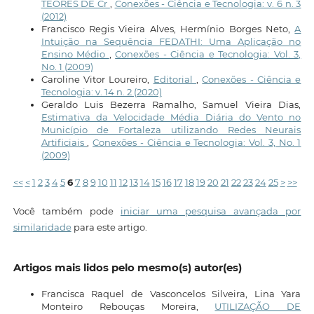
TEORES DE Cr
,
Conexões - Ciência e Tecnologia: v. 6 n. 3
(2012)
Francisco Regis Vieira Alves, Hermínio Borges Neto,
A
Intuição na Sequência FEDATHI: Uma Aplicação no
Ensino Médio
,
Conexões - Ciência e Tecnologia: Vol. 3,
No. 1 (2009)
Caroline Vitor Loureiro,
Editorial
,
Conexões - Ciência e
Tecnologia: v. 14 n. 2 (2020)
Geraldo Luis Bezerra Ramalho, Samuel Vieira Dias,
Estimativa da Velocidade Média Diária do Vento no
Município de Fortaleza utilizando Redes Neurais
Artificiais
,
Conexões - Ciência e Tecnologia: Vol. 3, No. 1
(2009)
<<
<
1
2
3
4
5
6
7
8
9
10
11
12
13
14
15
16
17
18
19
20
21
22
23
24
25
>
>>
Você também pode
iniciar uma pesquisa avançada por
similaridade
para este artigo.
Artigos mais lidos pelo mesmo(s) autor(es)
Francisca Raquel de Vasconcelos Silveira, Lina Yara
Monteiro Rebouças Moreira,
UTILIZAÇÃO DE