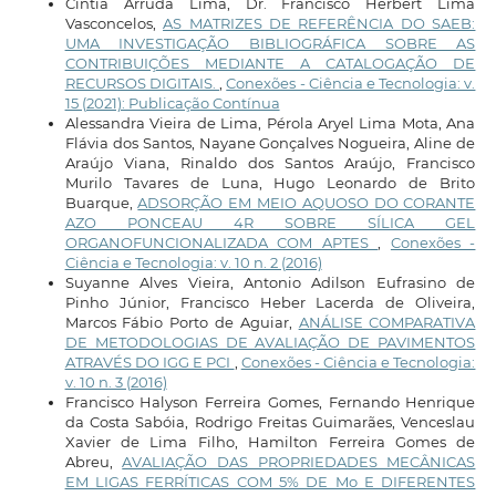
Cintia Arruda Lima, Dr. Francisco Herbert Lima
Vasconcelos,
AS MATRIZES DE REFERÊNCIA DO SAEB:
UMA INVESTIGAÇÃO BIBLIOGRÁFICA SOBRE AS
CONTRIBUIÇÕES MEDIANTE A CATALOGAÇÃO DE
RECURSOS DIGITAIS.
,
Conexões - Ciência e Tecnologia: v.
15 (2021): Publicação Contínua
Alessandra Vieira de Lima, Pérola Aryel Lima Mota, Ana
Flávia dos Santos, Nayane Gonçalves Nogueira, Aline de
Araújo Viana, Rinaldo dos Santos Araújo, Francisco
Murilo Tavares de Luna, Hugo Leonardo de Brito
Buarque,
ADSORÇÃO EM MEIO AQUOSO DO CORANTE
AZO PONCEAU 4R SOBRE SÍLICA GEL
ORGANOFUNCIONALIZADA COM APTES
,
Conexões -
Ciência e Tecnologia: v. 10 n. 2 (2016)
Suyanne Alves Vieira, Antonio Adilson Eufrasino de
Pinho Júnior, Francisco Heber Lacerda de Oliveira,
Marcos Fábio Porto de Aguiar,
ANÁLISE COMPARATIVA
DE METODOLOGIAS DE AVALIAÇÃO DE PAVIMENTOS
ATRAVÉS DO IGG E PCI
,
Conexões - Ciência e Tecnologia:
v. 10 n. 3 (2016)
Francisco Halyson Ferreira Gomes, Fernando Henrique
da Costa Sabóia, Rodrigo Freitas Guimarães, Venceslau
Xavier de Lima Filho, Hamilton Ferreira Gomes de
Abreu,
AVALIAÇÃO DAS PROPRIEDADES MECÂNICAS
EM LIGAS FERRÍTICAS COM 5% DE Mo E DIFERENTES