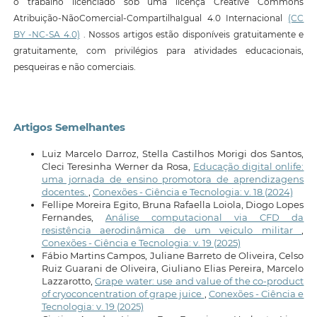
o trabalho licenciado sob uma licença Creative Commons
Atribuição-NãoComercial-CompartilhaIgual 4.0 Internacional
(CC
BY -NC-SA 4.0)
. Nossos artigos estão disponíveis gratuitamente e
gratuitamente, com privilégios para atividades educacionais,
pesqueiras e não comerciais.
Artigos Semelhantes
Luiz Marcelo Darroz, Stella Castilhos Morigi dos Santos,
Cleci Teresinha Werner da Rosa,
Educação digital onlife:
uma jornada de ensino promotora de aprendizagens
docentes.
,
Conexões - Ciência e Tecnologia: v. 18 (2024)
Fellipe Moreira Egito, Bruna Rafaella Loiola, Diogo Lopes
Fernandes,
Análise computacional via CFD da
resistência aerodinâmica de um veiculo militar
,
Conexões - Ciência e Tecnologia: v. 19 (2025)
Fábio Martins Campos, Juliane Barreto de Oliveira, Celso
Ruiz Guarani de Oliveira, Giuliano Elias Pereira, Marcelo
Lazzarotto,
Grape water: use and value of the co-product
of cryoconcentration of grape juice
,
Conexões - Ciência e
Tecnologia: v. 19 (2025)