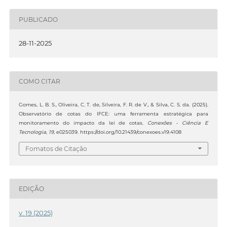
PUBLICADO
28-11-2025
COMO CITAR
Gomes, L. B. S., Oliveira, C. T. de, Silveira, F. R. de V., & Silva, C. S. da. (2025).
Observatório de cotas do IFCE: uma ferramenta estratégica para
monitoramento do impacto da lei de cotas.
Conexões - Ciência E
Tecnologia
,
19
, e025039. https://doi.org/10.21439/conexoes.v19.4108
Fomatos de Citação
EDIÇÃO
v. 19 (2025)