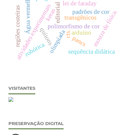
Água vermelha
lei de faraday
editorial
atividades experimentais
regiões costeiras
keras
padrões de cor
mostra de física.
transgênicos
polimorfismo de cor
quítons
olimpíada
arduino
cts.
pancs
robótica
sequência didática
VISITANTES
PRESERVAÇÃO DIGITAL