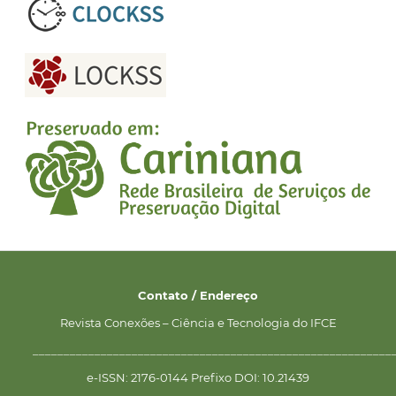
Contato / Endereço
Revista Conexões – Ciência e Tecnologia do IFCE
__________________________________________________________
e-ISSN: 2176-0144 Prefixo DOI: 10.21439