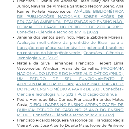
Francisca Gilvânia de Andrade, Jean Mary dos Santos
Junior, Nayana de Almeida Santiago Nepomuceno, Ana
Karine Portela Vasconcelos,
ANÁLISE BIBLIOMÉTRICA
DE PUBLICAÇÕES NACIONAIS SOBRE AÇÕES DE
EDUCAÇÃO AMBIENTAL REALIZADAS NO ENSINO NÃO-
FORMAL DO BRASIL NO PERÍODO DE 2010 A 2019
,
Conexões - Ciência e Tecnologia: v. 16 (2022)
Janaina dos Santos Benvindo, Márcia Zabdiele Moreira,
Avaliação multicritério da prontidão do Brasil para a
transição energética sustentável: o potencial brasileiro
no contexto do hidrogênio verde
,
Conexões - Ciência e
Tecnologia: v. 19 (2025)
Natalia da Silva Fernandes, Francisco Herbert Lima
Vasconcelos, Windson Viana de Carvalho,
PROGRAMA
NACIONAL DO LIVRO E DO MATERIAL DIDÁTICO (PNLD):
UM ESTUDO DE SEU FUNCIONAMENTO E
APRESENTAÇÃO DAS MUDANÇAS NOS MATERIAIS À LUZ
DO NOVO ENSINO MÉDIO A PARTIR DE 2021
,
Conexões -
Ciência e Tecnologia: v. 15 (2021): Publicação Contínua
Pedro Henrique Silva Gomes, Francisco Ernandes Matos
Costa,
DIFICULDADES NO ENSINO APRENDIZAGEM DE
QUÍMICA: ESTUDO DE CASO NO 2° ANO DO ENSINO
MÉDIO
,
Conexões - Ciência e Tecnologia: v. 16 (2022)
Francisco Ricardo Nogueira Vasconcelos, Francisco Régis
Vieira Alves, José Alberto Duarte Maia, Ivoneide Pinheiro