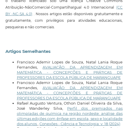
o trabalho licenciado sob uma licença Creative Commons
Atribuição-NãoComercial-CompartilhaIgual 4.0 Internacional
(CC
BY -NC-SA 4.0)
. Nossos artigos estão disponíveis gratuitamente e
gratuitamente, com privilégios para atividades educacionais,
pesqueiras e não comerciais.
Artigos Semelhantes
Francisco Ademir Lopes de Souza, Natal Lania Roque
Fernandes,
AVALIAÇÃO DA APRENDIZAGEM EM
MATEMÁTICA - CONCEPÇÕES E PRÁTICAS DE
PROFESSORES DA ESCOLA PÚBLICA DE MARANGUAPE
Francisco Ademir Lopes de Souza, Natal Lania Roque
Fernandes,
AVALIAÇÃO DA APRENDIZAGEM EM
MATEMÁTICA - CONCEPÇÕES E PRÁTICAS DE
PROFESSORES DA ESCOLA PÚBLICA DE MARANGUAPE
Rafael Augusto Ventura, Othon Daniel Oliveira da Silva,
José Wanderley Silva,
Perfil dos premiados nas
olimpíadas de química na região nordeste: análise das
últimas edições com ênfase em escola, sexo e localidade
dos alunos
,
Conexões - Ciência e Tecnologia: v. 18 (2024)