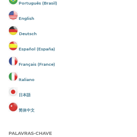
Português (Brasil)
English
Deutsch
Español (España)
Français (France)
Italiano
日本語
简体中文
PALAVRAS-CHAVE