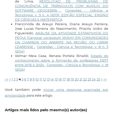
de Lima,
RESOLUÇÃO DE PROBLEMAS DE
CONGRUÊNCIA DE TRIÂNGULOS COM AUXÍLIO DO
SOFTWARE GEOGEBRA
,
Conexões - Ciência e
Tecnologia: v. 9 n. 4 (2015): EDIÇÃO ESPECIAL: ENSINO
DE CIÊNCIAS E MATEMÁTICA
Francinilda de Araujo Pereira, Diana Araujo Ferreira,
Jose Lucas Ferreira do Nascimento, Priscila Izidro de
Figueiredo,
ANÁLISE DA ATIVIDADE EXTRATIVISTA DO
PEQUI (Caryocar coriaceum Wittm) EM COMUNIDADES
DA CHAPADA DO ARARIPE NA REGIÃO DO CARIRI
CEARENSE
,
Conexões - Ciência e Tecnologia: v. 8 n. 3
(2014)
Volmar Meia Casa, Renata Portela Rinaldi,
Estado do
conhecimento sobre a formação de professores EBTT
entre 2016 e 2020
,
Conexões - Ciência e Tecnologia: v. 18
(2024)
<<
<
1
2
3
4
5
6
7
8
9
10
11
12
13
14
15
16
17
18
19
20
21
22
23
24
25
>
>>
Você também pode
iniciar uma pesquisa avançada por
similaridade
para este artigo.
Artigos mais lidos pelo mesmo(s) autor(es)