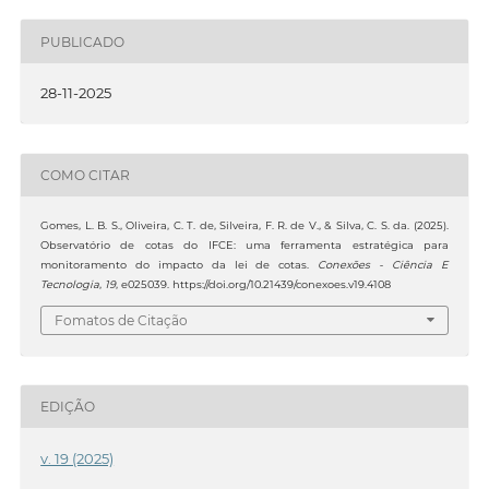
PUBLICADO
28-11-2025
COMO CITAR
Gomes, L. B. S., Oliveira, C. T. de, Silveira, F. R. de V., & Silva, C. S. da. (2025).
Observatório de cotas do IFCE: uma ferramenta estratégica para
monitoramento do impacto da lei de cotas.
Conexões - Ciência E
Tecnologia
,
19
, e025039. https://doi.org/10.21439/conexoes.v19.4108
Fomatos de Citação
EDIÇÃO
v. 19 (2025)