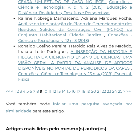
CEARÁ: UM ESTUDO DE CASO NO IFCE
,
Conexões -
Ciência e Tecnologia: v. 9 n. 2 (2015): Educação a
Distância: Realidades, Desafios e Perspectivas
Kalline Nóbrega Damasceno, Adriana Marques Rocha,
Análise da Implantação do Plano de Gerenciamento dos
Resíduos Sólidos da Construção Civil (PGRCC) do
Conjunto Habitacional Cidade Jardim
,
Conexões -
Ciência e Tecnologia: v. 12 n. 3 (2018)
Ronaldo Coelho Pereira, Haroldo Reis Alves de Macêdo,
Inaiara Leite Rodrigues,
A INSERÇÃO DA HISTÓRIA E
FILOSOFIA DA CIÊNCIA NO ENSINO DE CIÊNCIAS: UMA
VISÃO GERAL A PARTIR DA ANALISE DE ARTIGOS
DISPONÍVEIS NO PORTAL DE PERIÓDICOS DA CAPES
,
Conexões - Ciência e Tecnologia: v. 13 n. 4 (2019): Especial:
Física
<<
<
1
2
3
4
5
6
7
8
9
10
11
12
13
14
15
16
17
18
19
20
21
22
23
24
25
>
>>
Você também pode
iniciar uma pesquisa avançada por
similaridade
para este artigo.
Artigos mais lidos pelo mesmo(s) autor(es)