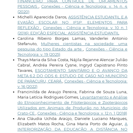
FINANCEIRO PARA CONTROLE DE ORÇAMENTOS
PESSOAIS
,
Conexões - Ciência e Tecnologia: v. 14 n. 4
(2020)
Michelli Aparecida Daros,
ASSISTÊNCIA ESTUDANTIL E A
EVASÃO ESCOLAR NO IFSP: ELEMENTOS PARA
REFLEXÃO
,
Conexões - Ciência e Tecnologia: v. 10 n. 1
(2016): EDIÇÃO ESPECIAL: ASSISTÊNCIA ESTUDANTIL
Carolina Ribeiro Borges Lamas, Vanderlei Antonio
Stefanuto,
Mulheres cientistas na sociedade: uma
pesquisa do tipo Estado da arte
,
Conexões - Ciência e
Tecnologia: v. 19 (2025)
Thays Maria da Silva Costa, Nájila Rejanne Alencar Julião
Cabral, Andréa Pereira Cysne, Ingryd Capistrano Pinto
Tavares,
ESGOTAMENTO SANITÁRIO E O AVANÇO DA
META 6.2 DO ODS 6: ESTUDO DE CASO NO MUNICÍPIO
DE PARACURU, CEARÁ
,
Conexões - Ciência e Tecnologia:
v. 16 (2022)
Francinilda de Araujo Pereira, Fabrina de Souza Luna,
Maria Letícia Rodrigues Gomes,
Levantamento e Análise
do Etnoconhecimento de Fitoterápicos e Zooterápicos
Utilizados em Animais de Produção no Município do
Crato-CE
,
Conexões - Ciência e Tecnologia: v. 12 n. 1 (2018)
Ana Cláudia Uchôa Araújo, Daniele Luciano Marques,
Elizabeth Matos Rocha, Gina Maria Porto de Aguiar,
A
INTERIORIZAÇÃO DA EDUCAÇÃO A DISTÂNCIA NO