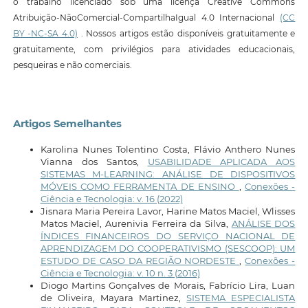
o trabalho licenciado sob uma licença Creative Commons
Atribuição-NãoComercial-CompartilhaIgual 4.0 Internacional
(CC
BY -NC-SA 4.0)
. Nossos artigos estão disponíveis gratuitamente e
gratuitamente, com privilégios para atividades educacionais,
pesqueiras e não comerciais.
Artigos Semelhantes
Karolina Nunes Tolentino Costa, Flávio Anthero Nunes
Vianna dos Santos,
USABILIDADE APLICADA AOS
SISTEMAS M-LEARNING: ANÁLISE DE DISPOSITIVOS
MÓVEIS COMO FERRAMENTA DE ENSINO
,
Conexões -
Ciência e Tecnologia: v. 16 (2022)
Jisnara Maria Pereira Lavor, Harine Matos Maciel, Wlisses
Matos Maciel, Aurenivia Ferreira da Silva,
ANÁLISE DOS
ÍNDICES FINANCEIROS DO SERVIÇO NACIONAL DE
APRENDIZAGEM DO COOPERATIVISMO (SESCOOP): UM
ESTUDO DE CASO DA REGIÃO NORDESTE
,
Conexões -
Ciência e Tecnologia: v. 10 n. 3 (2016)
Diogo Martins Gonçalves de Morais, Fabrício Lira, Luan
de Oliveira, Mayara Martinez,
SISTEMA ESPECIALISTA