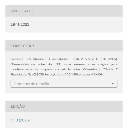
PUBLICADO
28-11-2025
COMO CITAR
Gomes, L. B. S., Oliveira, C. T. de, Silveira, F. R. de V., & Silva, C. S. da. (2025).
Observatório de cotas do IFCE: uma ferramenta estratégica para
monitoramento do impacto da lei de cotas.
Conexões - Ciência E
Tecnologia
,
19
, e025039. https://doi.org/10.21439/conexoes.v19.4108
Fomatos de Citação
EDIÇÃO
v. 19 (2025)