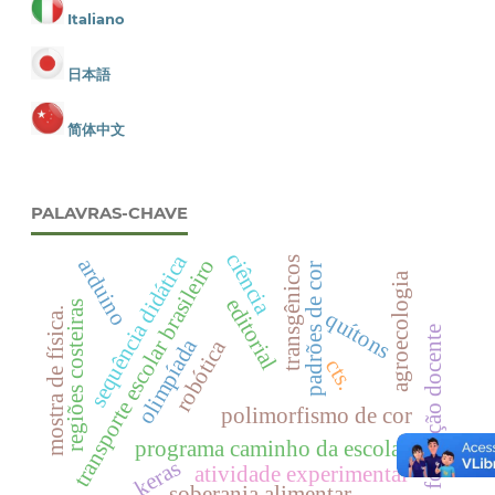
Italiano
日本語
简体中文
PALAVRAS-CHAVE
ciência
sequência didática
arduino
transporte escolar brasileiro
transgênicos
padrões de cor
agroecologia
editorial
regiões costeiras
mostra de física.
quítons
formação docente
olimpíada
robótica
cts.
polimorfismo de cor
programa caminho da escola.
keras
atividade experimental
soberania alimentar