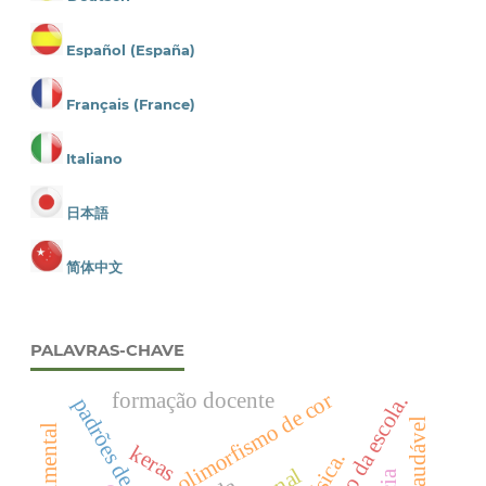
Español (España)
Français (France)
Italiano
日本語
简体中文
PALAVRAS-CHAVE
formação docente
polimorfismo de cor
padrões de cor
keras