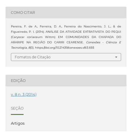
COMO CITAR
Pereira, F. de A., Ferreira, D. A., Ferreira do Nascimento, J. L., & de
Figueiredo, P. I. (2014). ANÁLISE DA ATIVIDADE EXTRATIVISTA DO PEQUI
(Caryocar coriaceum Wittm) EM COMUNIDADES DA CHAPADA DO
ARARIPE NA REGIÃO DO CARIRI CEARENSE.
Conexões - Ciência E
Tecnologia
,
8
(3). https://doi.org/10.21439/conexoes.v8i3.693
Fomatos de Citação
EDIÇÃO
v. 8 n. 3 (2014)
SEÇÃO
Artigos