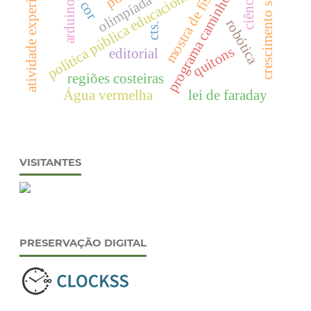
programa caminho da escola.
crescimento saudável
atividade experimental
mostra de física.
política pública educacional
ciência
olimpíada
arduino
robótica
cts.
quítons
editorial
regiões costeiras
Água vermelha
lei de faraday
VISITANTES
PRESERVAÇÃO DIGITAL