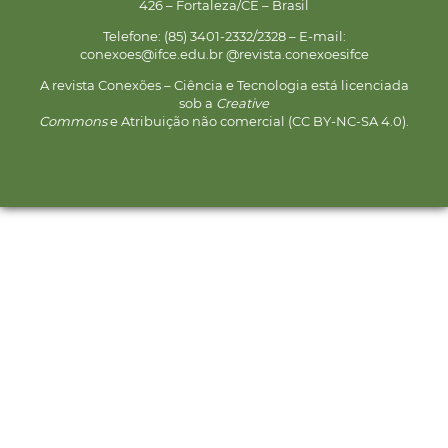
426 – Fortaleza/CE – Brasil
Telefone: (85) 3401-2332/2328 – E-mail:
conexoes@ifce.edu.br @revista.conexoesifce
A revista Conexões – Ciência e Tecnologia está licenciada
sob a
Creative
Commons
e Atribuição não comercial (CC BY-NC-SA 4.0).