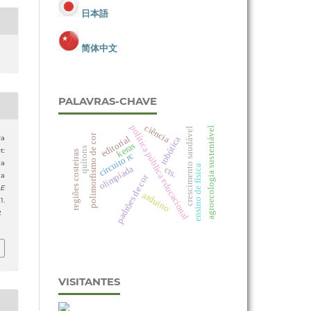
日本語
简体中文
PALAVRAS-CHAVE
ciência
política pública educacional
agroecologia sustentável
crescimento saudável
polimorfismo de cor
editorial
ra
robótica
keras
quítons
t:
regiões costeiras
circuito rc
 a
ensino de física
olimpíada
cts.
ia
padrões de cor
 E
arduino
.
2
VISITANTES