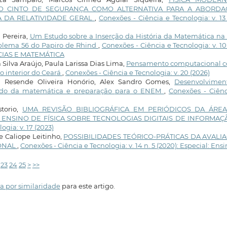
O CINTO DE SEGURANÇA COMO ALTERNATIVA PARA A ABORD
A DA RELATIVIDADE GERAL
,
Conexões - Ciência e Tecnologia: v. 13
 Pereira,
Um Estudo sobre a Inserção da História da Matemática na
roblema 56 do Papiro de Rhind
,
Conexões - Ciência e Tecnologia: v. 10
NCIAS E MATEMÁTICA
 Silva Araújo, Paula Larissa Dias Lima,
Pensamento computacional 
 interior do Ceará
,
Conexões - Ciência e Tecnologia: v. 20 (2026)
a Resende Oliveira Honório, Alex Sandro Gomes,
Desenvolvimen
studo da matemática e preparação para o ENEM
,
Conexões - Ciênc
torio,
UMA REVISÃO BIBLIOGRÁFICA EM PERIÓDICOS DA ÁRE
 ENSINO DE FÍSICA SOBRE TECNOLOGIAS DIGITAIS DE INFORMAÇ
gia: v. 17 (2023)
e Caliope Leitinho,
POSSIBILIDADES TEÓRICO-PRÁTICAS DA AVALI
IONAL
,
Conexões - Ciência e Tecnologia: v. 14 n. 5 (2020): Especial: Ens
23
24
25
>
>>
a por similaridade
para este artigo.