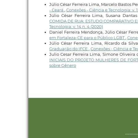
Júlio César Ferreira Lima, Marcelo Bastos Per
- Ceará
,
Conexões - Ciência e Tecnologia: v. 12
Júlio César Ferreira Lima, Susana Danta
COMIDA DE RUA: ESTUDO COMPARATIVO E
Tecnologia: v. 14 n. 4 (2020)
Daniel Ferreira Mendonça, Júlio César Ferr
em Fortaleza-CE para o Público LGBT
,
Conex
Júlio César Ferreira Lima, Ricardo da Silv
Graduação do IFCE
,
Conexões - Ciência e Tecn
Julio Cesar Ferreira Lima, Simone Oliveira 
INICIAIS DO PROJETO MULHERES DE FOR
sobre Gênero
______