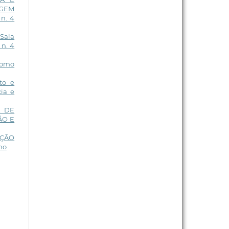
AGEM
 n. 4
 Sala
 n. 4
como
to e
ia e
A DE
ÃO E
AÇÃO
ino