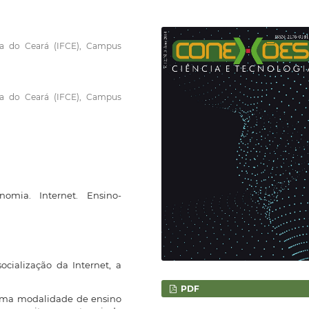
gia do Ceará (IFCE), Campus
gia do Ceará (IFCE), Campus
nomia. Internet. Ensino-
ialização da Internet, a
PDF
 uma modalidade de ensino