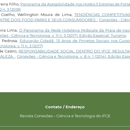
eira Filho,
Panorama da Acessibilidade nos Hotéis 5 Estrelas de Fort
 n. 3 (2018)
s Coelho, Wellington Moura de Lima,
TENDÊNCIAS COMPETITIVA
NTRE DOIS FOOD PARKS E SEUS CONSUMIDORES.
,
Conexões - Ciên
eira Lima,
O Panorama da Rede Hoteleira Midscale da Praia de Ira
ões - Ciência e Tecnologia: v. 11 n. 5 (2017): Edição Especial: Turismo
a Pedrosa,
Educação Cidadã: 15 Anos de Projetos Sociais nos Curso
ologia: v. 11 n. 3 (2017)
de Castro,
RESPONSABILIDADE SOCIAL DENTRO DO IFCE: RESULT
TALEZA.
,
Conexões - Ciência e Tecnologia: v. 8 n. 1 (2014): Edição Esp
Contato / Endereço
Revista Conexões – Ciência e Tecnologia do IFCE
________________________________________________________________