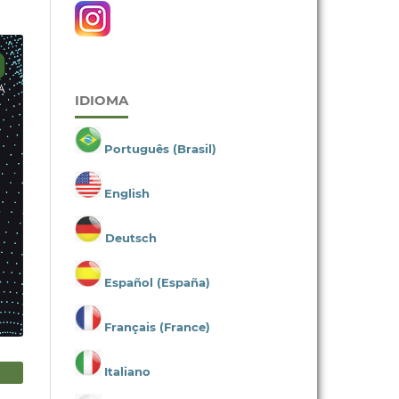
IDIOMA
Português (Brasil)
English
Deutsch
Español (España)
Français (France)
Italiano