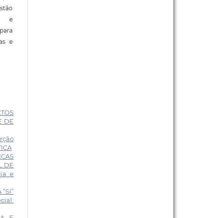
stão
e e
para
ras e
CTOS
E DE
rção
TICA
ICAS
L DE
ia e
“SI”
cial:
NA E