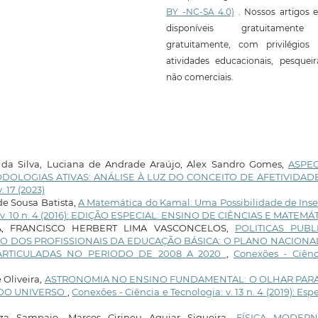
BY -NC-SA 4.0)
. Nossos artigos e
disponíveis gratuitament
gratuitamente, com privilégios 
atividades educacionais, pesquei
não comerciais.
da Silva, Luciana de Andrade Araújo, Alex Sandro Gomes,
ASPE
OLOGIAS ATIVAS: ANÁLISE À LUZ DO CONCEITO DE AFETIVIDAD
. 17 (2023)
de Sousa Batista,
A Matemática do Kamal: Uma Possibilidade de Inse
: v. 10 n. 4 (2016): EDIÇÃO ESPECIAL: ENSINO DE CIÊNCIAS E MATEMÁ
A, FRANCISCO HERBERT LIMA VASCONCELOS,
POLITICAS PUBL
O DOS PROFISSIONAIS DA EDUCAÇÃO BÁSICA: O PLANO NACIONA
ARTICULADAS NO PERIODO DE 2008 A 2020
,
Conexões - Ciênc
 Oliveira,
ASTRONOMIA NO ENSINO FUNDAMENTAL: O OLHAR PARA 
DO UNIVERSO
,
Conexões - Ciência e Tecnologia: v. 13 n. 4 (2019): Espe
za Sampaio, Marcos Cirineu Aguiar Siqueira,
FÍSICA MODER