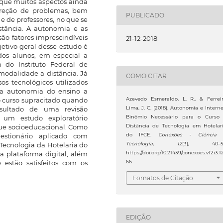
 que muitos aspectos ainda
orreção de problemas, bem
PUBLICADO
 de professores, no que se
stância. A autonomia e as
ão fatores imprescindíveis
21-12-2018
tivo geral desse estudo é
dos alunos, em especial a
a do Instituto Federal de
modalidade a distância. Já
COMO CITAR
sos tecnológicos utilizados
 a autonomia do ensino a
Azevedo Esmeraldo, L. R., & Ferrei
o curso supracitado quando
Lima, J. C. (2018). Autonomia e Interne
resultado de uma revisão
Binômio Necessário para o Curso
a um estudo exploratório
Distância de Tecnologia em Hotelar
oque socioeducacional. Como
do IFCE.
Conexões - Ciência
estionário aplicado com
Tecnologia
,
12
(3), 40–51
 Tecnologia da Hotelaria do
https://doi.org/10.21439/conexoes.v12i3.1
a plataforma digital, além
66
e estão satisfeitos com os
Fomatos de Citação
EDIÇÃO