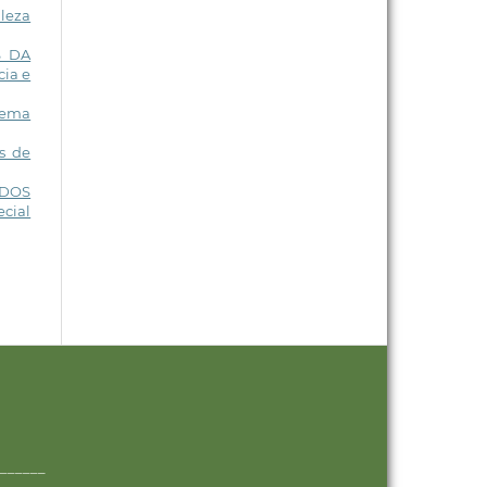
aleza
S DA
cia e
cema
s de
ADOS
ecial
______