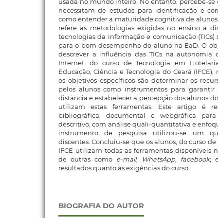
usada no mundo inteiro. No entanto, percebe-se
necessitam de estudos para identificação e c
como entender a maturidade cognitiva de alunos e
refere às metodologias exigidas no ensino a di
tecnologias da informação e comunicação (TICs) s
para o bom desempenho do aluno na EaD. O obje
descrever a influência das TICs na autonomia 
Internet, do curso de Tecnologia em Hotelari
Educação, Ciência e Tecnologia do Ceará (IFCE), 
os objetivos específicos são determinar os recur
pelos alunos como instrumentos para garantir
distância e estabelecer a percepção dos alunos d
utilizam estas ferramentas. Este artigo é 
bibliográfica, documental e webgráfica par
descritivo, com análise quali-quantitativa e enf
instrumento de pesquisa utilizou-se um qu
discentes. Concluiu-se que os alunos, do curso de
IFCE utilizam todas as ferramentas disponíveis n
de outras como
e-mail, WhatsApp, facebook
; 
resultados quanto às exigências do curso.
BIOGRAFIA DO AUTOR