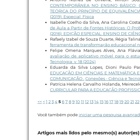
CONTEMPORÂNEA NO ENSINO BÁSICO: 
TEÓRICA DO PRINCÍPIO DE EQUIVALÊNCI
(2019): Especial: Física
Isabelle Coelho da Silva, Ana Carolina Costa
de Aula a Partir de Fontes Históricas: O P
(2016): EDIÇÃO ESPECIAL: ENSINO DE CIÊ
Rafaely Izabel de Souza Duarte, Régia Talina
ferramenta de transformação educacional no
Felipe Omena Marques Alves, Ana Flávi
avaliação de aplicativo móvel para o e
Tecnologia: v. 18 (2024)
Eduarda da Silva Lopes, Dioni Paulo Pas
EDUCAÇÃO EM CIÊNCIAS E MATEMÁTICA E
COMUNICAÇÃO
,
Conexões - Ciência e Tecnolo
Patrícia Helena Carvalho Holanda, Meirecel
CURRICULAR PARA A EDUCAÇÃO PROFISS
<<
<
1
2
3
4
5
6
7
8
9
10
11
12
13
14
15
16
17
18
19
20
21
22
Você também pode
iniciar uma pesquisa avançad
Artigos mais lidos pelo mesmo(s) autor(es)