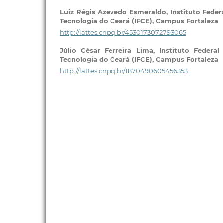
Luiz Régis Azevedo Esmeraldo,
Instituto Feder
Tecnologia do Ceará (IFCE), Campus Fortaleza
http://lattes.cnpq.br/4530173072793065
Júlio César Ferreira Lima,
Instituto Federa
Tecnologia do Ceará (IFCE), Campus Fortaleza
http://lattes.cnpq.br/1870490605456353