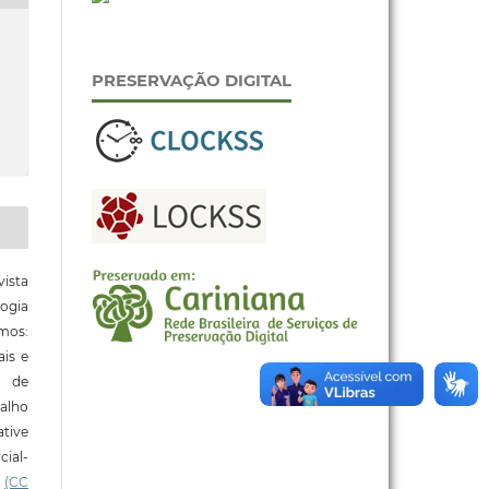
PRESERVAÇÃO DIGITAL
ista
ogia
mos:
ais e
o de
alho
tive
ial-
l
(CC