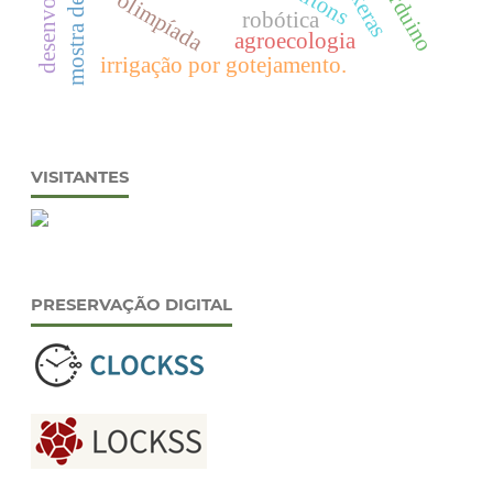
mostra de física.
quítons
arduino
olimpíada
keras
robótica
agroecologia
irrigação por gotejamento.
VISITANTES
PRESERVAÇÃO DIGITAL