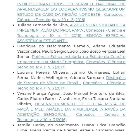
ÍNDICES FINANCEIROS DO SERVIÇO NACIONAL DE
APRENDIZAGEM DO COOPERATIVISMO (SESCOOP): UM
ESTUDO DE CASO DA REGIÃO NORDESTE
,
Conexões -
Ciência e Tecnologia: v. 10 n. 3 (2016)
Juliana Fernanda da Silva,
ASSISTÊNCIA ESTUDANTIL: A
IMPLEMENTAÇÃO DO PROGRAMA
,
Conexões - Ciência e
Tecnologia: v. 10 n. 1 (2016): EDIÇÃO ESPECIAL:
ASSISTÊNCIA ESTUDANTIL
Henrique do Nascimento Camelo, Ariane Eduarda
Vasconcelos, Paulo Sérgio Lucio, João Bosco Verçosa Leal
Junior,
Potência Eólica instalada no Estado do Ceará e
Impacto em sua Matriz Energética
,
Conexões - Ciência e
Tecnologia: v. 11 n. 3 (2017)
Luciana Pereira Oliveira, Jonnio Guimarães, Lohan
Serpa, Markes Wellington, Adriano Sampaio,
Restrições
de Stream de Vídeo no Brasil
,
Conexões - Ciência e
Tecnologia: v. 11 n. 3 (2017)
Viviane França Aguiar, João Manoel Monteiro da Silva,
Carlos Eliardo Barros Cavalcante, Érika Taciana Santana
Ribeiro,
DESENVOLVIMENTO DE GELEIA MISTA DE
MAÇÃ E MEL: ANÁLISE DA VIABILIDADE ATRAVÉS DA
ACEITAÇÃO SENSORIAL
,
Conexões - Ciência e
Tecnologia: v. 10 n. 3 (2016)
Jamile Herley do Nascimento, Luana Érica Brandão
Lima, Brena Kércia de Freitas, Rafaela Camargo Maia,