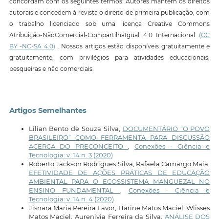
concordam com os seguintes termos: Autores mantêm os direitos
autorais e concedem à revista o direito de primeira publicação, com
o trabalho licenciado sob uma licença Creative Commons
Atribuição-NãoComercial-CompartilhaIgual 4.0 Internacional
(CC
BY -NC-SA 4.0)
. Nossos artigos estão disponíveis gratuitamente e
gratuitamente, com privilégios para atividades educacionais,
pesqueiras e não comerciais.
Artigos Semelhantes
Lilian Bento de Souza Silva,
DOCUMENTÁRIO “O POVO
BRASILEIRO” COMO FERRAMENTA PARA DISCUSSÃO
ACERCA DO PRECONCEITO
,
Conexões - Ciência e
Tecnologia: v. 14 n. 3 (2020)
Roberto Jackson Rodrigues Silva, Rafaela Camargo Maia,
EFETIVIDADE DE AÇÕES PRÁTICAS DE EDUCAÇÃO
AMBIENTAL PARA O ECOSSISTEMA MANGUEZAL NO
ENSINO FUNDAMENTAL
,
Conexões - Ciência e
Tecnologia: v. 14 n. 4 (2020)
Jisnara Maria Pereira Lavor, Harine Matos Maciel, Wlisses
Matos Maciel, Aurenivia Ferreira da Silva,
ANÁLISE DOS