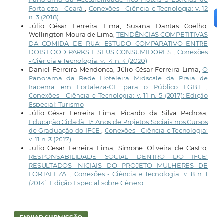
Fortaleza - Ceará
,
Conexões - Ciência e Tecnologia: v. 12
n. 3 (2018)
Júlio César Ferreira Lima, Susana Dantas Coelho,
Wellington Moura de Lima,
TENDÊNCIAS COMPETITIVAS
DA COMIDA DE RUA: ESTUDO COMPARATIVO ENTRE
DOIS FOOD PARKS E SEUS CONSUMIDORES.
,
Conexões
- Ciência e Tecnologia: v. 14 n. 4 (2020)
Daniel Ferreira Mendonça, Júlio César Ferreira Lima,
O
Panorama da Rede Hoteleira Midscale da Praia de
Iracema em Fortaleza-CE para o Público LGBT
,
Conexões - Ciência e Tecnologia: v. 11 n. 5 (2017): Edição
Especial: Turismo
Júlio César Ferreira Lima, Ricardo da Silva Pedrosa,
Educação Cidadã: 15 Anos de Projetos Sociais nos Cursos
de Graduação do IFCE
,
Conexões - Ciência e Tecnologia:
v. 11 n. 3 (2017)
Julio Cesar Ferreira Lima, Simone Oliveira de Castro,
RESPONSABILIDADE SOCIAL DENTRO DO IFCE:
RESULTADOS INICIAIS DO PROJETO MULHERES DE
FORTALEZA.
,
Conexões - Ciência e Tecnologia: v. 8 n. 1
(2014): Edição Especial sobre Gênero