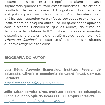
distância e estabelecer a percepção dos alunos do curso
supracitado quando utilizam estas ferramentas. Este artigo é
resultado de uma revisão bibliográfica, documental e
webgráfica para um estudo exploratório descritivo, com
análise quali-quantitativa e enfoque socioeducacional. Como
instrumento de pesquisa utilizou-se um questionário aplicado
com discentes. Concluiu-se que os alunos, do curso de
Tecnologia da Hotelaria do IFCE utilizam todas as ferramentas
disponíveis na plataforma digital, além de outras como
e-mail,
WhatsApp, facebook
; e estão satisfeitos com os resultados
quanto às exigências do curso.
BIOGRAFIA DO AUTOR
Luiz Régis Azevedo Esmeraldo,
Instituto Federal de
Educação, Ciência e Tecnologia do Ceará (IFCE), Campus
Fortaleza
http://lattes.cnpq.br/4530173072793065
Júlio César Ferreira Lima,
Instituto Federal de Educação,
Ciência e Tecnologia do Ceará (IFCE), Campus Fortaleza
http://lattes.cnpq.br/1870490605456353