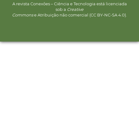
A revista Conexões – Ciência e Tecnologia está licenciada
sob a
Creative
Commons
e Atribuição não comercial (CC BY-NC-SA 4.0).