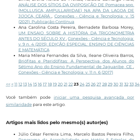
ANÁLISE DOS SÍTIOS DA OVIPOSIÇÃO DE Pomacea spp.
(MOLLUSCA, AMPULLARIIDAE) NA APA DA LAGOA DE
JIJOCA, CEARÁ
,
Conexões - Ciência e Tecnologia: v. 15
(2021): Publicação Contínua
Ana Carolina Costa Pereira, Bernadete Barbosa Morey,
UM ENSAIO SOBRE A HISTÓRIA DA TRIGONOMETRIA
ANTES DO SÉCULO XV
,
Conexões - Ciência e Tecnologia:
v. 9 n. 4 (2015): EDIÇÃO ESPECIAL: ENSINO DE CIÊNCIAS
E MATEMÁTICA
Maria Milena Fernandes da Silva, Ileane Oliveira Barros,
Briófitas e Pteridófitas: A Perspectiva dos Alunos do
Sétimo Ano do Ensino Fundamental de Jaguaribe, CE
,
Conexões - Ciência e Tecnologia: v. 11 n. 6 (2017)
<<
<
11
12
13
14
15
16
17
18
19
20
21
22
23
24
25
26
27
28
29
30
31
32
33
34
Você também pode
iniciar uma pesquisa avançada por
similaridade
para este artigo.
Artigos mais lidos pelo mesmo(s) autor(es)
Júlio César Ferreira Lima, Marcelo Bastos Pereira Filho,
Panorama da Acessibilidade nos Hotéis 5 Estrelas de