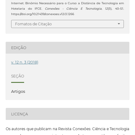
Internet: Binômio Necessário para o Curso a Distância de Tecnologia em
Hotelaria do IFCE.
Conexões - Ciência E Tecnologia
,
12
(3), 40–51.
https://doi.org/10.21439/conexoes.v12i3.1266
Fomatos de Citação
EDIÇÃO
v. 12 n. 3 (2018)
SEÇÃO
Artigos
LICENÇA
Os autores que publicam na Revista Conexões: Ciência e Tecnologia