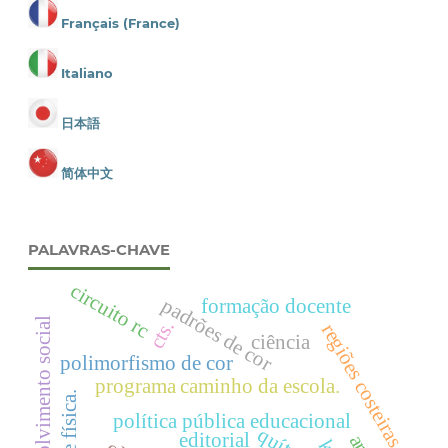
Français (France)
Italiano
日本語
简体中文
PALAVRAS-CHAVE
circuito rc
padrões de cor
formação docente
desenvolvimento social
cts.
regiões costeiras
ciência
polimorfismo de cor
programa caminho da escola.
política pública educacional
editorial