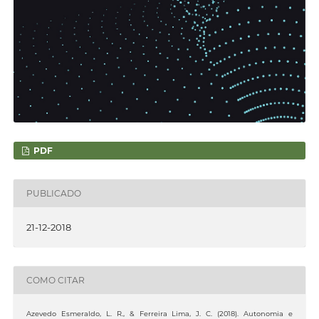
PDF
PUBLICADO
21-12-2018
COMO CITAR
Azevedo Esmeraldo, L. R., & Ferreira Lima, J. C. (2018). Autonomia e