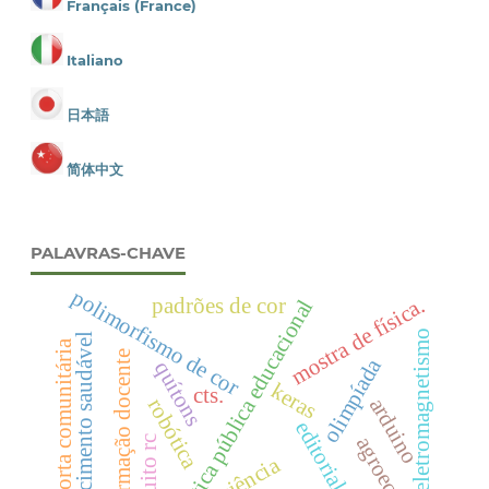
Français (France)
Italiano
日本語
简体中文
PALAVRAS-CHAVE
polimorfismo de cor
mostra de física.
padrões de cor
política pública educacional
eletromagnetismo
crescimento saudável
horta comunitária
formação docente
olimpíada
quítons
keras
cts.
arduino
robótica
editorial
circuito rc
ciência