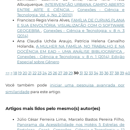
Albuquerque,
INTERVENÇÃO URBANA: CAMPO ABERTO
ENTRE ARTE E CIÊNCIA
,
Conexões - Ciência e
Tecnologia: Vol. 4, No. 2 (2010)
Francisco Regis Vieira Alves,
FAMÍLIA DE CURVAS PLANA
E SUA ENVOLTÓRIA: VISUALIZAÇÃO COM O SOFTWARE
GEOGEBRA
,
Conexões - Ciência e Tecnologia: v. 8 n. 3
(2014)
Ana Claudia Uchôa Araujo, Patrícia Helena Carvalho
Holanda,
A MULHER NA FAMÍLIA, NO TRABALHO E NA
DOCÊNCIA EM EAD – UMA ANÁLISE BIBLIOGRÁFICA
,
Conexões - Ciência e Tecnologia: v. 8 n. 1 (2014): Edição
Especial sobre Gênero
<<
<
18
19
20
21
22
23
24
25
26
27
28
29
30
31
32
33
34
35
36
37
38
39
4
Você também pode
iniciar uma pesquisa avançada por
similaridade
para este artigo.
Artigos mais lidos pelo mesmo(s) autor(es)
Júlio César Ferreira Lima, Marcelo Bastos Pereira Filho,
Panorama da Acessibilidade nos Hotéis 5 Estrelas de
Fortaleza - Ceará
,
Conexões - Ciência e Tecnologia: v. 12