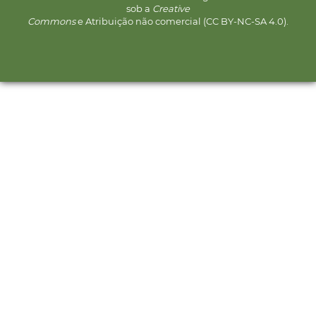
sob a
Creative
Commons
e Atribuição não comercial (CC BY-NC-SA 4.0).