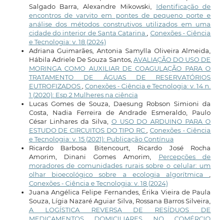
Salgado Barra, Alexandre Mikowski,
Identificação de
encontros de varvito em pontes de pequeno porte e
análise dos métodos construtivos utilizados em uma
cidade do interior de Santa Catarina
,
Conexões - Ciência
e Tecnologia: v. 18 (2024)
Adriana Guimarães, Antonia Samylla Oliveira Almeida,
Hábila Adriele De Souza Santos,
AVALIAÇÃO DO USO DE
MORINGA COMO AUXILIAR DE COAGULAÇÃO PARA O
TRATAMENTO DE ÁGUAS DE RESERVATÓRIOS
EUTROFIZADOS
,
Conexões - Ciência e Tecnologia: v. 14 n.
1 (2020): Esp.2 Mulheres na ciência
Lucas Gomes de Souza, Daesung Robson Simioni da
Costa, Nadia Ferreira de Andrade Esmeraldo, Paulo
César Linhares da Silva,
O USO DO ARDUINO PARA O
ESTUDO DE CIRCUITOS DO TIPO RC
,
Conexões - Ciência
e Tecnologia: v. 15 (2021): Publicação Contínua
Ricardo Barbosa Bitencourt, Ricardo José Rocha
Amorim, Dinani Gomes Amorim,
Percepções de
moradores de comunidades rurais sobre o celular: um
olhar bioecológico sobre a ecologia algorítmica
,
Conexões - Ciência e Tecnologia: v. 18 (2024)
Juana Angélica Felipe Fernandes, Érika Vieira de Paula
Souza, Lígia Nazaré Aguiar Silva, Rossana Barros Silveira,
A LOGÍSTICA REVERSA DE RESÍDUOS DE
MEDICAMENTOS DOMICILIARES NO COMÉRCIO