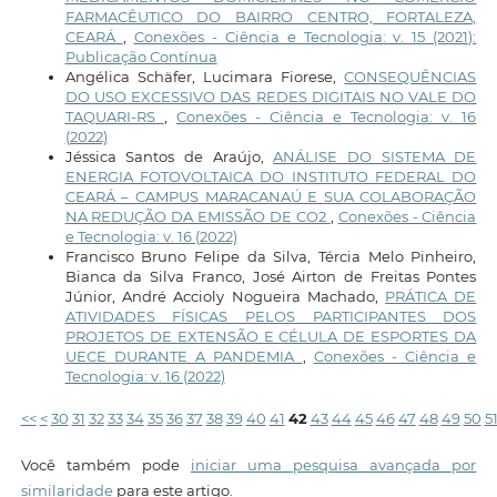
FARMACÊUTICO DO BAIRRO CENTRO, FORTALEZA,
CEARÁ
,
Conexões - Ciência e Tecnologia: v. 15 (2021):
Publicação Contínua
Angélica Schäfer, Lucimara Fiorese,
CONSEQUÊNCIAS
DO USO EXCESSIVO DAS REDES DIGITAIS NO VALE DO
TAQUARI-RS
,
Conexões - Ciência e Tecnologia: v. 16
(2022)
Jéssica Santos de Araújo,
ANÁLISE DO SISTEMA DE
ENERGIA FOTOVOLTAICA DO INSTITUTO FEDERAL DO
CEARÁ – CAMPUS MARACANAÚ E SUA COLABORAÇÃO
NA REDUÇÃO DA EMISSÃO DE CO2
,
Conexões - Ciência
e Tecnologia: v. 16 (2022)
Francisco Bruno Felipe da Silva, Tércia Melo Pinheiro,
Bianca da Silva Franco, José Airton de Freitas Pontes
Júnior, André Accioly Nogueira Machado,
PRÁTICA DE
ATIVIDADES FÍSICAS PELOS PARTICIPANTES DOS
PROJETOS DE EXTENSÃO E CÉLULA DE ESPORTES DA
UECE DURANTE A PANDEMIA
,
Conexões - Ciência e
Tecnologia: v. 16 (2022)
<<
<
30
31
32
33
34
35
36
37
38
39
40
41
42
43
44
45
46
47
48
49
50
5
Você também pode
iniciar uma pesquisa avançada por
similaridade
para este artigo.