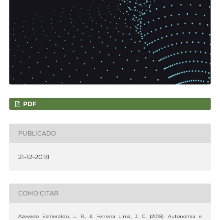
PDF
PUBLICADO
21-12-2018
COMO CITAR
Azevedo Esmeraldo, L. R., & Ferreira Lima, J. C. (2018). Autonomia e