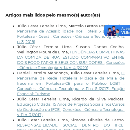
Artigos mais lidos pelo mesmo(s) autor(es)
Júlio César Ferreira Lima, Marcelo Bastos Pereira Filho,
Panorama da Acessibilidade nos Hotéis 5 Estrelas de
Fortaleza - Ceará
,
Conexões - Ciência e Tecnologia: v. 12
n. 3 (2018)
Júlio César Ferreira Lima, Susana Dantas Coelho,
Wellington Moura de Lima,
TENDÊNCIAS COMPETITIVAS
DA COMIDA DE RUA: ESTUDO COMPARATIVO ENTRE
DOIS FOOD PARKS E SEUS CONSUMIDORES.
,
Conexões
- Ciência e Tecnologia: v. 14 n. 4 (2020)
Daniel Ferreira Mendonça, Júlio César Ferreira Lima,
O
Panorama da Rede Hoteleira Midscale da Praia de
Iracema em Fortaleza-CE para o Público LGBT
,
Conexões - Ciência e Tecnologia: v. 11 n. 5 (2017): Edição
Especial: Turismo
Júlio César Ferreira Lima, Ricardo da Silva Pedrosa,
Educação Cidadã: 15 Anos de Projetos Sociais nos Cursos
de Graduação do IFCE
,
Conexões - Ciência e Tecnologia:
v. 11 n. 3 (2017)
Julio Cesar Ferreira Lima, Simone Oliveira de Castro,
RESPONSABILIDADE SOCIAL DENTRO DO IFCE: