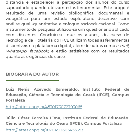
distância e estabelecer a percepção dos alunos do curso
supracitado quando utilizam estas ferramentas. Este artigo é
resultado de uma revisão bibliográfica, documental e
webgráfica para um estudo exploratório descritivo, com
análise quali-quantitativa e enfoque socioeducacional. Como
instrumento de pesquisa utilizou-se um questionário aplicado
com discentes. Concluiu-se que os alunos, do curso de
Tecnologia da Hotelaria do IFCE utilizam todas as ferramentas
disponíveis na plataforma digital, além de outras como
e-mail,
WhatsApp, facebook
; e estão satisfeitos com os resultados
quanto às exigências do curso.
BIOGRAFIA DO AUTOR
Luiz Régis Azevedo Esmeraldo,
Instituto Federal de
Educação, Ciência e Tecnologia do Ceará (IFCE), Campus
Fortaleza
http://lattes.cnpq.br/4530173072793065
Júlio César Ferreira Lima,
Instituto Federal de Educação,
Ciência e Tecnologia do Ceará (IFCE), Campus Fortaleza
http://lattes.cnpq.br/1870490605456353