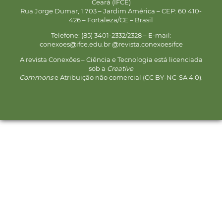
Ceará (IFCE)
Rua Jorge Dumar, 1.703 – Jardim América – CEP: 60.410-
426 – Fortaleza/CE – Brasil
Telefone: (85) 3401-2332/2328 – E-mail:
conexoes@ifce.edu.br @revista.conexoesifce
A revista Conexões – Ciência e Tecnologia está licenciada
sob a
Creative
Commons
e Atribuição não comercial (CC BY-NC-SA 4.0).