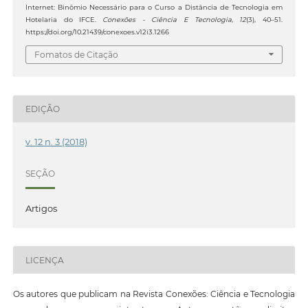
Internet: Binômio Necessário para o Curso a Distância de Tecnologia em
Hotelaria do IFCE.
Conexões - Ciência E Tecnologia
,
12
(3), 40–51.
https://doi.org/10.21439/conexoes.v12i3.1266
Fomatos de Citação
EDIÇÃO
v. 12 n. 3 (2018)
SEÇÃO
Artigos
LICENÇA
Os autores que publicam na Revista Conexões: Ciência e Tecnologia