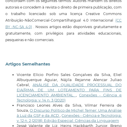
concordam com os seguintes termos: Autores mantêm os direitos
autorais e concedem à revista o direito de primeira publicação, com
o trabalho licenciado sob uma licença Creative Commons
Atribuição-NãoComercial-CompartilhaIgual 4.0 Internacional
(CC
BY -NC-SA 4.0)
. Nossos artigos estão disponíveis gratuitamente e
gratuitamente, com privilégios para atividades educacionais,
pesqueiras e não comerciais.
Artigos Semelhantes
Vicente Elício Porfiro Sales Gonçalves da Silva, Eliel
Albuquerque Aguiar, Nájila Rejanne Alencar Juliao
Cabral,
ANÁLISE DA QUALIDADE PROCESSUAL DO
EIA/RIMA DE UM LOTEAMENTO PARA FINS DE
LICENCIAMENTO AMBIENTAL
,
Conexões - Ciência e
Tecnologia: v. 14 n. 3 (2020)
Francisco Leones Alves da Silva, Vilmar Ferreira de
Souza,
O Discurso Político de Michel Temer: Uma Análise
à Luz da GSF e da ACD
,
Conexões - Ciência e Tecnologia:
v. 12 n. 2 (2018): Edição Especial: Ciências da Linguagem
Jessé Valente de Liz, Heins Hackbarth Junior, Breno