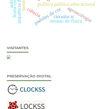
sequência didática
arduino
política pública educacional
agroecologia
padrões de cor
ciência
circuito rc
ensino de física
VISITANTES
PRESERVAÇÃO DIGITAL