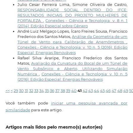
Julio Cesar Ferreira Lima, Simone Oliveira de Castro,
RESPONSABILIDADE SOCIAL DENTRO DO IFCE:
RESULTADOS INICIAIS DO PROJETO MULHERES DE
FORTALEZA.
,
Conexões - Ciência e Tecnologia: v. 8 n. 1
(2014): Edição Especial sobre Gênero
André Luiz Melgaço Lopes, Ícaro Freires Sousa, Francisco
Frederico dos Santos Matos,
Análise da Geometria de um
Túnel de Vento para Calibração de Anemômetros
,
Conexões - Ciência e Tecnologia: v. 10 n. 5 (2016): Edição
Especial: Energias Renováveis
Rafael Silva Araripe, Francisco Frederico dos Santos
Matos,
Avaliação da Curvatura do Bocal de um Túnel de
Vento Subsônico e Aberto, Utilizando Simulação
Numérica
,
Conexões - Ciência e Tecnologia: v. 10 n. 5
(2016): Edição Especial: Energias Renováveis
<<
<
29
30
31
32
33
34
35
36
37
38
39
40
41
42
43
44
45
46
47
48
49
5
Você também pode
iniciar uma pesquisa avançada por
similaridade
para este artigo.
Artigos mais lidos pelo mesmo(s) autor(es)