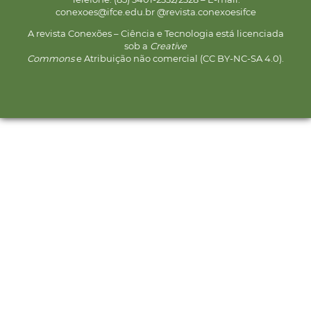
conexoes@ifce.edu.br @revista.conexoesifce
A revista Conexões – Ciência e Tecnologia está licenciada
sob a
Creative
Commons
e Atribuição não comercial (CC BY-NC-SA 4.0).