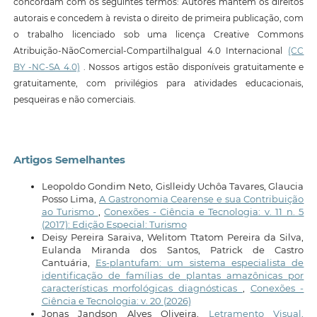
concordam com os seguintes termos: Autores mantêm os direitos
autorais e concedem à revista o direito de primeira publicação, com
o trabalho licenciado sob uma licença Creative Commons
Atribuição-NãoComercial-CompartilhaIgual 4.0 Internacional
(CC
BY -NC-SA 4.0)
. Nossos artigos estão disponíveis gratuitamente e
gratuitamente, com privilégios para atividades educacionais,
pesqueiras e não comerciais.
Artigos Semelhantes
Leopoldo Gondim Neto, Gislleidy Uchôa Tavares, Glaucia
Posso Lima,
A Gastronomia Cearense e sua Contribuição
ao Turismo
,
Conexões - Ciência e Tecnologia: v. 11 n. 5
(2017): Edição Especial: Turismo
Deisy Pereira Saraiva, Welitom Ttatom Pereira da Silva,
Eulanda Miranda dos Santos, Patrick de Castro
Cantuária,
Es-plantufam: um sistema especialista de
identificação de famílias de plantas amazônicas por
características morfológicas diagnósticas
,
Conexões -
Ciência e Tecnologia: v. 20 (2026)
Jonas Jandson Alves Oliveira,
Letramento Visual,