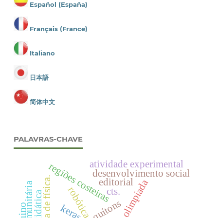
Español (España)
Français (France)
Italiano
日本語
简体中文
PALAVRAS-CHAVE
atividade experimental
regiões costeiras
desenvolvimento social
mostra de física.
editorial
olimpíada
horta comunitária
robótica
cts.
quítons
keras