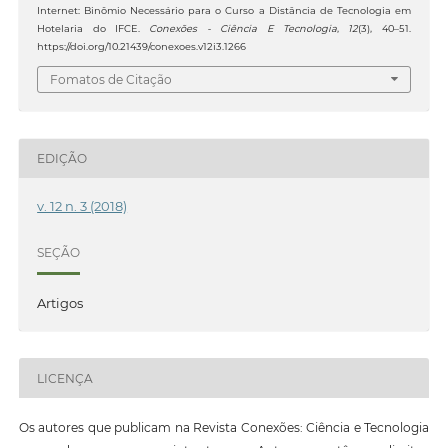
Internet: Binômio Necessário para o Curso a Distância de Tecnologia em
Hotelaria do IFCE.
Conexões - Ciência E Tecnologia
,
12
(3), 40–51.
https://doi.org/10.21439/conexoes.v12i3.1266
Fomatos de Citação
EDIÇÃO
v. 12 n. 3 (2018)
SEÇÃO
Artigos
LICENÇA
Os autores que publicam na Revista Conexões: Ciência e Tecnologia