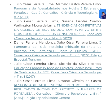
Júlio César Ferreira Lima, Marcelo Bastos Pereira Filho,
Panorama da Acessibilidade nos Hotéis 5 Estrelas de
Fortaleza - Ceará
,
Conexões - Ciência e Tecnologia: v. 12
n. 3 (2018)
Júlio César Ferreira Lima, Susana Dantas Coelho,
Wellington Moura de Lima,
TENDÊNCIAS COMPETITIVAS
DA COMIDA DE RUA: ESTUDO COMPARATIVO ENTRE
DOIS FOOD PARKS E SEUS CONSUMIDORES.
,
Conexões
- Ciência e Tecnologia: v. 14 n. 4 (2020)
Daniel Ferreira Mendonça, Júlio César Ferreira Lima,
O
Panorama da Rede Hoteleira Midscale da Praia de
Iracema em Fortaleza-CE para o Público LGBT
,
Conexões - Ciência e Tecnologia: v. 11 n. 5 (2017): Edição
Especial: Turismo
Júlio César Ferreira Lima, Ricardo da Silva Pedrosa,
Educação Cidadã: 15 Anos de Projetos Sociais nos Cursos
de Graduação do IFCE
,
Conexões - Ciência e Tecnologia:
v. 11 n. 3 (2017)
Julio Cesar Ferreira Lima, Simone Oliveira de Castro,
RESPONSABILIDADE SOCIAL DENTRO DO IFCE:
RESULTADOS INICIAIS DO PROJETO MULHERES DE
FORTALEZA.
,
Conexões - Ciência e Tecnologia: v. 8 n. 1
(2014): Edição Especial sobre Gênero