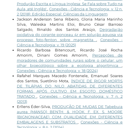
Produção Escrita e Língua Inglesa: Se Fala sobre Tudo na
Aula, até Inglês!
,
Conexões - Ciência e Tecnologia: v. 12 n.
2 (2018): Edição Especial: Ciências da Linguagem
Jackson Anderson Sena Ribeiro, Gloria Maria Marinho
Silva, Waleska Martins Eloi, Bruno César Barroso
Salgado, Rinaldo dos Santos Araújo,
Degradação
oxidativa do corante ponceau 4r em solução aquosa via
processo foto-fenton sobre magnetita
,
Conexões -
Ciência e Tecnologia: v. 19 (2025)
Ricardo Barbosa Bitencourt, Ricardo José Rocha
Amorim, Dinani Gomes Amorim,
Percepções de
moradores de comunidades rurais sobre o celular: um
olhar bioecológico sobre a ecologia algorítmica
,
Conexões - Ciência e Tecnologia: v. 18 (2024)
Rafahel Marques Macedo Fontenele, Emanuel Soares
dos Santos, Suetônio Mota,
ÍNDICE DE RIGOR MORTIS
DE TILÁPIAS DO NILO ABATIDAS DE DIFERENTES
FORMAS APÓS CULTIVO EM ESGOTO DOMÉSTICO
TRATADO
,
Conexões - Ciência e Tecnologia: v. 7 n. 2
(2013)
Erllens Éder-Silva,
PRODUÇÃO DE MUDAS DE Tabebuia
aurea (MANSO) BENTH. & HOOK. F. EX. S. MOORE
(BIGNONIACEAE) COM QUALIDADE EM DIFERENTES
EMBALAGENS E SUBSTRATOS
,
Conexões - Ciência e
Tecnologia: v. 8 n. 2 (2014)