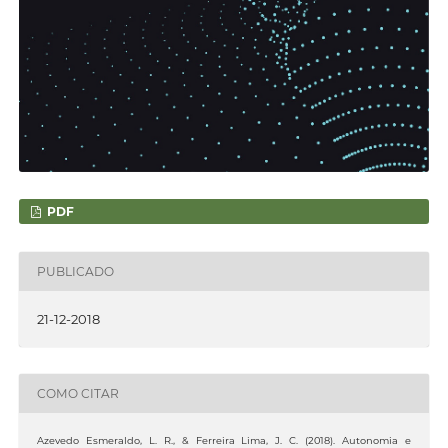
PDF
PUBLICADO
21-12-2018
COMO CITAR
Azevedo Esmeraldo, L. R., & Ferreira Lima, J. C. (2018). Autonomia e