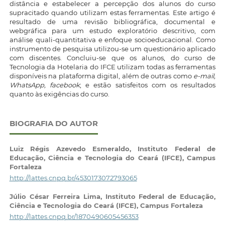
distância e estabelecer a percepção dos alunos do curso
supracitado quando utilizam estas ferramentas. Este artigo é
resultado de uma revisão bibliográfica, documental e
webgráfica para um estudo exploratório descritivo, com
análise quali-quantitativa e enfoque socioeducacional. Como
instrumento de pesquisa utilizou-se um questionário aplicado
com discentes. Concluiu-se que os alunos, do curso de
Tecnologia da Hotelaria do IFCE utilizam todas as ferramentas
disponíveis na plataforma digital, além de outras como
e-mail,
WhatsApp, facebook
; e estão satisfeitos com os resultados
quanto às exigências do curso.
BIOGRAFIA DO AUTOR
Luiz Régis Azevedo Esmeraldo,
Instituto Federal de
Educação, Ciência e Tecnologia do Ceará (IFCE), Campus
Fortaleza
http://lattes.cnpq.br/4530173072793065
Júlio César Ferreira Lima,
Instituto Federal de Educação,
Ciência e Tecnologia do Ceará (IFCE), Campus Fortaleza
http://lattes.cnpq.br/1870490605456353