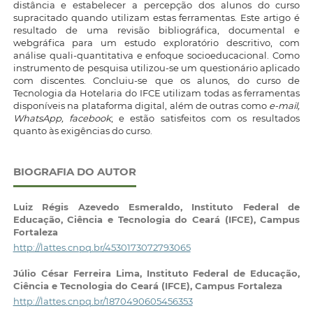
distância e estabelecer a percepção dos alunos do curso
supracitado quando utilizam estas ferramentas. Este artigo é
resultado de uma revisão bibliográfica, documental e
webgráfica para um estudo exploratório descritivo, com
análise quali-quantitativa e enfoque socioeducacional. Como
instrumento de pesquisa utilizou-se um questionário aplicado
com discentes. Concluiu-se que os alunos, do curso de
Tecnologia da Hotelaria do IFCE utilizam todas as ferramentas
disponíveis na plataforma digital, além de outras como
e-mail,
WhatsApp, facebook
; e estão satisfeitos com os resultados
quanto às exigências do curso.
BIOGRAFIA DO AUTOR
Luiz Régis Azevedo Esmeraldo,
Instituto Federal de
Educação, Ciência e Tecnologia do Ceará (IFCE), Campus
Fortaleza
http://lattes.cnpq.br/4530173072793065
Júlio César Ferreira Lima,
Instituto Federal de Educação,
Ciência e Tecnologia do Ceará (IFCE), Campus Fortaleza
http://lattes.cnpq.br/1870490605456353