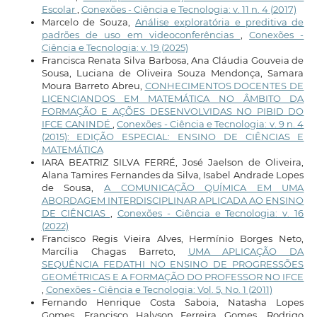
Escolar
,
Conexões - Ciência e Tecnologia: v. 11 n. 4 (2017)
Marcelo de Souza,
Análise exploratória e preditiva de
padrões de uso em videoconferências
,
Conexões -
Ciência e Tecnologia: v. 19 (2025)
Francisca Renata Silva Barbosa, Ana Cláudia Gouveia de
Sousa, Luciana de Oliveira Souza Mendonça, Samara
Moura Barreto Abreu,
CONHECIMENTOS DOCENTES DE
LICENCIANDOS EM MATEMÁTICA NO ÂMBITO DA
FORMAÇÃO E AÇÕES DESENVOLVIDAS NO PIBID DO
IFCE CANINDÉ
,
Conexões - Ciência e Tecnologia: v. 9 n. 4
(2015): EDIÇÃO ESPECIAL: ENSINO DE CIÊNCIAS E
MATEMÁTICA
IARA BEATRIZ SILVA FERRÉ, José Jaelson de Oliveira,
Alana Tamires Fernandes da Silva, Isabel Andrade Lopes
de Sousa,
A COMUNICAÇÃO QUÍMICA EM UMA
ABORDAGEM INTERDISCIPLINAR APLICADA AO ENSINO
DE CIÊNCIAS
,
Conexões - Ciência e Tecnologia: v. 16
(2022)
Francisco Regis Vieira Alves, Hermínio Borges Neto,
Marcília Chagas Barreto,
UMA APLICAÇÃO DA
SEQUÊNCIA FEDATHI NO ENSINO DE PROGRESSÕES
GEOMÉTRICAS E A FORMAÇÃO DO PROFESSOR NO IFCE
,
Conexões - Ciência e Tecnologia: Vol. 5, No. 1 (2011)
Fernando Henrique Costa Saboia, Natasha Lopes
Gomes, Francisco Halyson Ferreira Gomes, Rodrigo