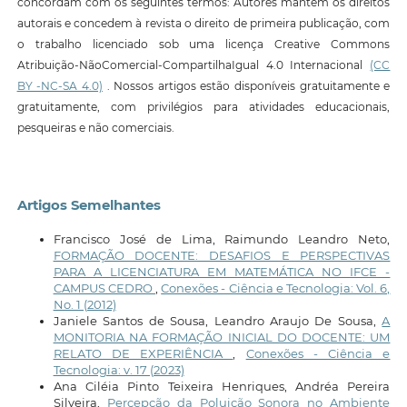
concordam com os seguintes termos: Autores mantêm os direitos
autorais e concedem à revista o direito de primeira publicação, com
o trabalho licenciado sob uma licença Creative Commons
Atribuição-NãoComercial-CompartilhaIgual 4.0 Internacional
(CC
BY -NC-SA 4.0)
. Nossos artigos estão disponíveis gratuitamente e
gratuitamente, com privilégios para atividades educacionais,
pesqueiras e não comerciais.
Artigos Semelhantes
Francisco José de Lima, Raimundo Leandro Neto,
FORMAÇÃO DOCENTE: DESAFIOS E PERSPECTIVAS
PARA A LICENCIATURA EM MATEMÁTICA NO IFCE -
CAMPUS CEDRO
,
Conexões - Ciência e Tecnologia: Vol. 6,
No. 1 (2012)
Janiele Santos de Sousa, Leandro Araujo De Sousa,
A
MONITORIA NA FORMAÇÃO INICIAL DO DOCENTE: UM
RELATO DE EXPERIÊNCIA
,
Conexões - Ciência e
Tecnologia: v. 17 (2023)
Ana Ciléia Pinto Teixeira Henriques, Andréa Pereira
Silveira,
Percepção da Poluição Sonora no Ambiente