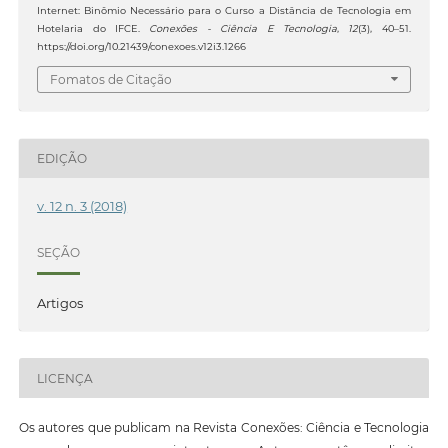
Internet: Binômio Necessário para o Curso a Distância de Tecnologia em
Hotelaria do IFCE.
Conexões - Ciência E Tecnologia
,
12
(3), 40–51.
https://doi.org/10.21439/conexoes.v12i3.1266
Fomatos de Citação
EDIÇÃO
v. 12 n. 3 (2018)
SEÇÃO
Artigos
LICENÇA
Os autores que publicam na Revista Conexões: Ciência e Tecnologia