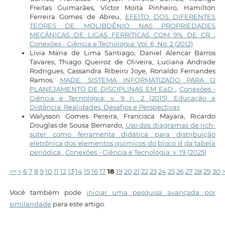
Freitas Guimarães, Víctor Moita Pinheiro, Hamilton
Ferreira Gomes de Abreu,
EFEITO DOS DIFERENTES
TEORES DE MOLIBDÊNIO NAS PROPRIEDADES
MECÂNICAS DE LIGAS FERRÍTICAS COM 9% DE CR
,
Conexões - Ciência e Tecnologia: Vol. 6, No. 2 (2012)
Livia Maria de Lima Santiago, Daniel Alencar Barros
Tavares, Thiago Queiroz de Oliveira, Luciana Andrade
Rodrigues, Cassandra Ribeiro Joye, Ronaldo Fernandes
Ramos,
MADE: SISTEMA INFORMATIZADO PARA O
PLANEJAMENTO DE DISCIPLINAS EM EaD
,
Conexões -
Ciência e Tecnologia: v. 9 n. 2 (2015): Educação a
Distância: Realidades, Desafios e Perspectivas
Walysson Gomes Pereira, Francisca Mayara, Ricardo
Douglas de Sousa Bernardo,
Uso dos diagramas de rich-
suter como ferramenta didática para distribuição
eletrônica dos elementos químicos do bloco d da tabela
periódica
,
Conexões - Ciência e Tecnologia: v. 19 (2025)
<<
<
6
7
8
9
10
11
12
13
14
15
16
17
18
19
20
21
22
23
24
25
26
27
28
29
30
Você também pode
iniciar uma pesquisa avançada por
similaridade
para este artigo.