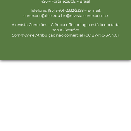
426 – Fortaleza/CE – Brasil
Telefone: (85) 3401-2332/2328 – E-mail:
conexoes@ifce.edu.br @revista.conexoesifce
A revista Conexões – Ciência e Tecnologia está licenciada
sob a
Creative
Commons
e Atribuição não comercial (CC BY-NC-SA 4.0).