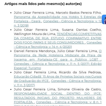
Artigos mais lidos pelo mesmo(s) autor(es)
Júlio César Ferreira Lima, Marcelo Bastos Pereira Filho,
Panorama da Acessibilidade nos Hotéis 5 Estrelas de
Fortaleza - Ceará
,
Conexões - Ciência e Tecnologia: v. 12
n. 3 (2018)
Júlio César Ferreira Lima, Susana Dantas Coelho,
Wellington Moura de Lima,
TENDÊNCIAS COMPETITIVAS
DA COMIDA DE RUA: ESTUDO COMPARATIVO ENTRE
DOIS FOOD PARKS E SEUS CONSUMIDORES.
,
Conexões
- Ciência e Tecnologia: v. 14 n. 4 (2020)
Daniel Ferreira Mendonça, Júlio César Ferreira Lima,
O
Panorama da Rede Hoteleira Midscale da Praia de
Iracema em Fortaleza-CE para o Público LGBT
,
Conexões - Ciência e Tecnologia: v. 11 n. 5 (2017): Edição
Especial: Turismo
Júlio César Ferreira Lima, Ricardo da Silva Pedrosa,
Educação Cidadã: 15 Anos de Projetos Sociais nos Cursos
de Graduação do IFCE
,
Conexões - Ciência e Tecnologia:
v. 11 n. 3 (2017)
Julio Cesar Ferreira Lima, Simone Oliveira de Castro,
RESPONSABILIDADE SOCIAL DENTRO DO IFCE:
RESULTADOS INICIAIS DO PROJETO MULHERES DE
FORTALEZA.
,
Conexões - Ciência e Tecnologia: v. 8 n. 1