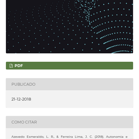
PDF
PUBLICADO
21-12-2018
COMO CITAR
Azevedo Esmeraldo, L. R., & Ferreira Lima, J. C. (2018). Autonomia e