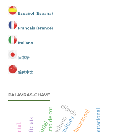
Español (España)
Français (France)
Italiano
日本語
简体中文
PALAVRAS-CHAVE
ciência
arduino
quítons
editorial