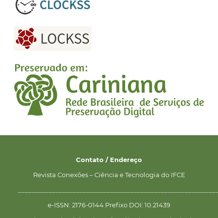
Contato / Endereço
Revista Conexões – Ciência e Tecnologia do IFCE
__________________________________________________________
e-ISSN: 2176-0144 Prefixo DOI: 10.21439