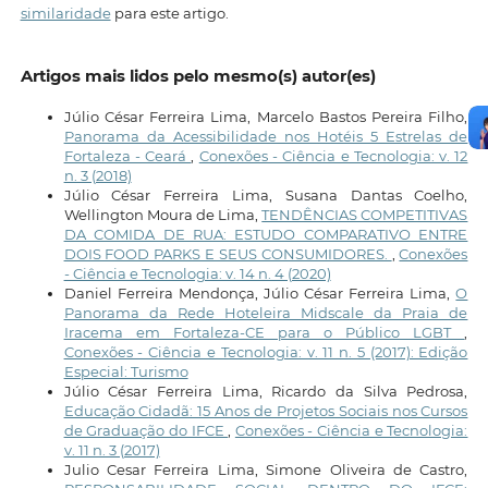
similaridade
para este artigo.
Artigos mais lidos pelo mesmo(s) autor(es)
Júlio César Ferreira Lima, Marcelo Bastos Pereira Filho,
Panorama da Acessibilidade nos Hotéis 5 Estrelas de
Fortaleza - Ceará
,
Conexões - Ciência e Tecnologia: v. 12
n. 3 (2018)
Júlio César Ferreira Lima, Susana Dantas Coelho,
Wellington Moura de Lima,
TENDÊNCIAS COMPETITIVAS
DA COMIDA DE RUA: ESTUDO COMPARATIVO ENTRE
DOIS FOOD PARKS E SEUS CONSUMIDORES.
,
Conexões
- Ciência e Tecnologia: v. 14 n. 4 (2020)
Daniel Ferreira Mendonça, Júlio César Ferreira Lima,
O
Panorama da Rede Hoteleira Midscale da Praia de
Iracema em Fortaleza-CE para o Público LGBT
,
Conexões - Ciência e Tecnologia: v. 11 n. 5 (2017): Edição
Especial: Turismo
Júlio César Ferreira Lima, Ricardo da Silva Pedrosa,
Educação Cidadã: 15 Anos de Projetos Sociais nos Cursos
de Graduação do IFCE
,
Conexões - Ciência e Tecnologia:
v. 11 n. 3 (2017)
Julio Cesar Ferreira Lima, Simone Oliveira de Castro,