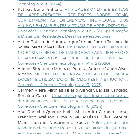
Tecnologia: v. 18 (2024)
Patrícia Lana Pinheiro,
ATIVIDADES ONLINE E ESTILOS
DE APRENDIZAGEM: REFLEXÕES SOBRE COMO
CONTEMPLAR AS DIFERENÇAS INDIVIDUAIS DOS
ALUNOS EM AMBIENTES VIRTUAIS DE APRENDIZAGEM
,
Conexões - Ciência e Tecnologia: v. 9 n. 2 (2015): Educação
a Distância: Realidades, Desafios e Perspectivas
Ailton Batista de Albuquerque Junior, Jaime Teixeira de
Sousa, Marta Alves Silva,
HISTÓRIA E O LIVRO DIDÁTICO
NO ENSINO MÉDIO DE ITAPIPOCA/CEARÁ: REFLEXÕES
E APONTAMENTOS ACERCA DA IDADE MÉDIA.
,
Conexões - Ciência e Tecnologia: v. 14 n. 2 (2020)
Arliene Stephanie Menezes Pereira, Antonio Júnior Alves
Ribeiro,
METODOLOGIAS ATIVAS: RELATO DE PRÁTICA
DOCENTE UTILIZANDO O MÉTODO PEER INSTRUCTION
,
Conexões - Ciência e Tecnologia: v. 17 (2023)
Carmen Vieira Mathias, Hilário Alencar, Larissa Cândido,
Ronaldo Garcia,
Uma investigação dinâmica sobre as
demonstrações das desigualdades das médias
,
Conexões - Ciência e Tecnologia: v. 18 (2024)
Ana Danielle Queiroz Melo, Alessandro Carneiro Lima,
Francisco Walison Lima Silva, Ruslana Silva Pereira,
Maria Lidiane Nascimento Sousa,
Aplicação de um
Modelo Molecular de Baixo Custo nas Aulas de Química,
em Escolas Estaduais do Município de Ubajara-CE
,