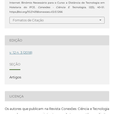
Internet: Binômio Necessário para o Curso a Distância de Tecnologia em
Hotelaria do IFCE.
Conexões - Ciência E Tecnologia
,
12
(3), 40–51.
https://doi.org/10.21439/conexoes.v12i3.1266
Fomatos de Citação
EDIÇÃO
v. 12 n. 3 (2018)
SEÇÃO
Artigos
LICENÇA
Os autores que publicam na Revista Conexões: Ciência e Tecnologia