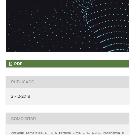
PDF
PUBLICADO
21-12-2018
COMO CITAR
Azevedo Esmeraldo, L. R., & Ferreira Lima, J. C. (2018). Autonomia e