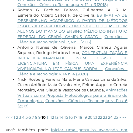
Conexões - Ciência e Tecnologia: v. 12 n. 3 (2018)
Robson G. Fechine Feitosa, Guilherme A. R. M.
Esmeraldo, Cícero Carlos F. de Oliveira,
ESTIMATIVA DE
DESEMPENHO ACADÊMICO A PARTIR DE MÉTODOS
ESTATÍSTICOS PREDITIVOS: UM ESTUDO DE CASO COM
ALUNOS DO 1º ANO DO ENSINO MÉDIO DO INSTITUTO
FEDERAL DO CEARÁ, CAMPUS CRATO
,
Conexões -
Ciência e Tecnologia: Vol. 7, No. 1 (2013)
Antônio Nunes de Oliveira, Marcos Cirineu Aguiar
Siqueira, Rodrigo Martins Lima,
CONTEXTUALIZAÇÃO E
INTERDICIPLINARIDADE NUM CURSO DE
LICENCIATURA EM FÍSICA: UMA EXPERIÊNCIA
VIVENCIADA NO IFCE CAMPUS SOBRAL
,
Conexões -
Ciência e Tecnologia: v. 14 n. 4 (2020)
Nicki Rosberg Ferreira Maia, Maria Vanuza Lima da Silva,
Cicero Antônio Maia Cavalcante, Felipe Augusto Correia
Monteiro, Ana Glaúdia Vasconcelos Catunda,
Animações
Virtuais como Proposta Metodológica para o Ensino de
Embriologia
,
Conexões - Ciência e Tecnologia: v. 11 n. 6
(2017)
<<
<
1
2
3
4
5
6
7
8
9
10
11
12
13
14
15
16
17
18
19
20
21
22
23
24
25
>
>>
Você também pode
iniciar uma pesquisa avançada por