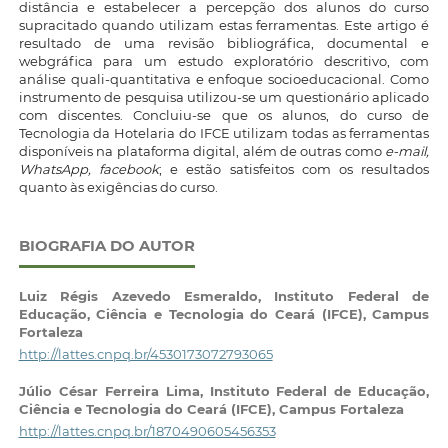
distância e estabelecer a percepção dos alunos do curso
supracitado quando utilizam estas ferramentas. Este artigo é
resultado de uma revisão bibliográfica, documental e
webgráfica para um estudo exploratório descritivo, com
análise quali-quantitativa e enfoque socioeducacional. Como
instrumento de pesquisa utilizou-se um questionário aplicado
com discentes. Concluiu-se que os alunos, do curso de
Tecnologia da Hotelaria do IFCE utilizam todas as ferramentas
disponíveis na plataforma digital, além de outras como
e-mail,
WhatsApp, facebook
; e estão satisfeitos com os resultados
quanto às exigências do curso.
BIOGRAFIA DO AUTOR
Luiz Régis Azevedo Esmeraldo,
Instituto Federal de
Educação, Ciência e Tecnologia do Ceará (IFCE), Campus
Fortaleza
http://lattes.cnpq.br/4530173072793065
Júlio César Ferreira Lima,
Instituto Federal de Educação,
Ciência e Tecnologia do Ceará (IFCE), Campus Fortaleza
http://lattes.cnpq.br/1870490605456353