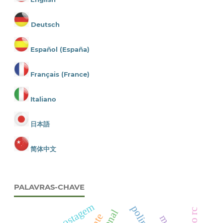
Deutsch
Español (España)
Français (France)
Italiano
日本語
简体中文
PALAVRAS-CHAVE
compostagem