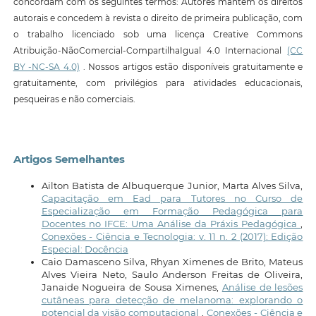
concordam com os seguintes termos: Autores mantêm os direitos
autorais e concedem à revista o direito de primeira publicação, com
o trabalho licenciado sob uma licença Creative Commons
Atribuição-NãoComercial-CompartilhaIgual 4.0 Internacional
(CC
BY -NC-SA 4.0)
. Nossos artigos estão disponíveis gratuitamente e
gratuitamente, com privilégios para atividades educacionais,
pesqueiras e não comerciais.
Artigos Semelhantes
Ailton Batista de Albuquerque Junior, Marta Alves Silva,
Capacitação em Ead para Tutores no Curso de
Especialização em Formação Pedagógica para
Docentes no IFCE: Uma Análise da Práxis Pedagógica
,
Conexões - Ciência e Tecnologia: v. 11 n. 2 (2017): Edição
Especial: Docência
Caio Damasceno Silva, Rhyan Ximenes de Brito, Mateus
Alves Vieira Neto, Saulo Anderson Freitas de Oliveira,
Janaide Nogueira de Sousa Ximenes,
Análise de lesões
cutâneas para detecção de melanoma: explorando o
potencial da visão computacional
,
Conexões - Ciência e