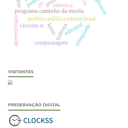
transgênicos
cts.
robótica
programa caminho da escola.
agroecologia
política pública educacional
editorial
keras
circuito rc
quítons
olimpíada
compostagem
VISITANTES
PRESERVAÇÃO DIGITAL