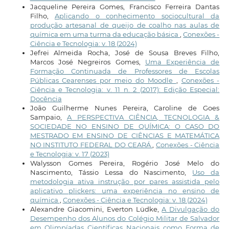
Jacqueline Pereira Gomes, Francisco Ferreira Dantas
Filho,
Aplicando o conhecimento sociocultural da
produção artesanal de queijo de coalho nas aulas de
química em uma turma da educação básica
,
Conexões -
Ciência e Tecnologia: v. 18 (2024)
Jefrei Almeida Rocha, José de Sousa Breves Filho,
Marcos José Negreiros Gomes,
Uma Experiência de
Formação Continuada de Professores de Escolas
Públicas Cearenses por meio do Moodle
,
Conexões -
Ciência e Tecnologia: v. 11 n. 2 (2017): Edição Especial:
Docência
João Guilherme Nunes Pereira, Caroline de Goes
Sampaio,
A PERSPECTIVA CIÊNCIA, TECNOLOGIA &
SOCIEDADE NO ENSINO DE QUÍMICA: O CASO DO
MESTRADO EM ENSINO DE CIÊNCIAS E MATEMÁTICA
NO INSTITUTO FEDERAL DO CEARÁ
,
Conexões - Ciência
e Tecnologia: v. 17 (2023)
Walysson Gomes Pereira, Rogério José Melo do
Nascimento, Tássio Lessa do Nascimento,
Uso da
metodologia ativa instrução por pares assistida pelo
aplicativo plickers: uma experiência no ensino de
química
,
Conexões - Ciência e Tecnologia: v. 18 (2024)
Alexandre Giacomini, Everton Lüdke,
A Divulgação do
Desempenho dos Alunos do Colégio Militar de Salvador
em Olimpíadas Científicas Nacionais como Forma de