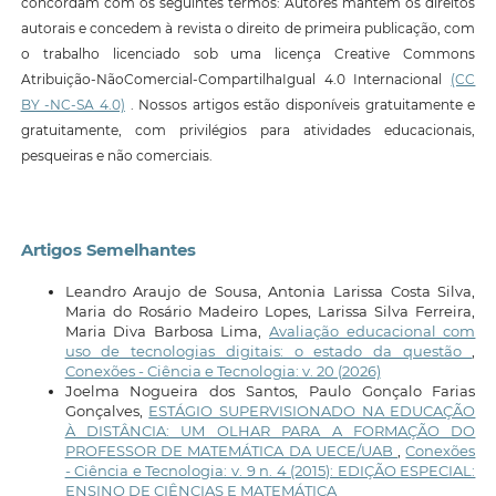
concordam com os seguintes termos: Autores mantêm os direitos
autorais e concedem à revista o direito de primeira publicação, com
o trabalho licenciado sob uma licença Creative Commons
Atribuição-NãoComercial-CompartilhaIgual 4.0 Internacional
(CC
BY -NC-SA 4.0)
. Nossos artigos estão disponíveis gratuitamente e
gratuitamente, com privilégios para atividades educacionais,
pesqueiras e não comerciais.
Artigos Semelhantes
Leandro Araujo de Sousa, Antonia Larissa Costa Silva,
Maria do Rosário Madeiro Lopes, Larissa Silva Ferreira,
Maria Diva Barbosa Lima,
Avaliação educacional com
uso de tecnologias digitais: o estado da questão
,
Conexões - Ciência e Tecnologia: v. 20 (2026)
Joelma Nogueira dos Santos, Paulo Gonçalo Farias
Gonçalves,
ESTÁGIO SUPERVISIONADO NA EDUCAÇÃO
À DISTÂNCIA: UM OLHAR PARA A FORMAÇÃO DO
PROFESSOR DE MATEMÁTICA DA UECE/UAB
,
Conexões
- Ciência e Tecnologia: v. 9 n. 4 (2015): EDIÇÃO ESPECIAL:
ENSINO DE CIÊNCIAS E MATEMÁTICA