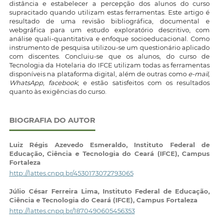
distância e estabelecer a percepção dos alunos do curso
supracitado quando utilizam estas ferramentas. Este artigo é
resultado de uma revisão bibliográfica, documental e
webgráfica para um estudo exploratório descritivo, com
análise quali-quantitativa e enfoque socioeducacional. Como
instrumento de pesquisa utilizou-se um questionário aplicado
com discentes. Concluiu-se que os alunos, do curso de
Tecnologia da Hotelaria do IFCE utilizam todas as ferramentas
disponíveis na plataforma digital, além de outras como
e-mail,
WhatsApp, facebook
; e estão satisfeitos com os resultados
quanto às exigências do curso.
BIOGRAFIA DO AUTOR
Luiz Régis Azevedo Esmeraldo,
Instituto Federal de
Educação, Ciência e Tecnologia do Ceará (IFCE), Campus
Fortaleza
http://lattes.cnpq.br/4530173072793065
Júlio César Ferreira Lima,
Instituto Federal de Educação,
Ciência e Tecnologia do Ceará (IFCE), Campus Fortaleza
http://lattes.cnpq.br/1870490605456353