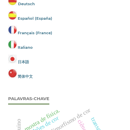
Deutsch
Español (España)
Français (France)
Italiano
日本語
简体中文
PALAVRAS-CHAVE
polimorfismo de cor
mostra de física.
padrões de cor
ciência
arduino