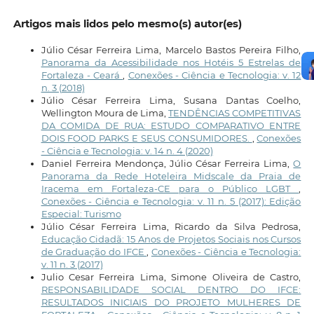
Artigos mais lidos pelo mesmo(s) autor(es)
Júlio César Ferreira Lima, Marcelo Bastos Pereira Filho,
Panorama da Acessibilidade nos Hotéis 5 Estrelas de
Fortaleza - Ceará
,
Conexões - Ciência e Tecnologia: v. 12
n. 3 (2018)
Júlio César Ferreira Lima, Susana Dantas Coelho,
Wellington Moura de Lima,
TENDÊNCIAS COMPETITIVAS
DA COMIDA DE RUA: ESTUDO COMPARATIVO ENTRE
DOIS FOOD PARKS E SEUS CONSUMIDORES.
,
Conexões
- Ciência e Tecnologia: v. 14 n. 4 (2020)
Daniel Ferreira Mendonça, Júlio César Ferreira Lima,
O
Panorama da Rede Hoteleira Midscale da Praia de
Iracema em Fortaleza-CE para o Público LGBT
,
Conexões - Ciência e Tecnologia: v. 11 n. 5 (2017): Edição
Especial: Turismo
Júlio César Ferreira Lima, Ricardo da Silva Pedrosa,
Educação Cidadã: 15 Anos de Projetos Sociais nos Cursos
de Graduação do IFCE
,
Conexões - Ciência e Tecnologia:
v. 11 n. 3 (2017)
Julio Cesar Ferreira Lima, Simone Oliveira de Castro,
RESPONSABILIDADE SOCIAL DENTRO DO IFCE:
RESULTADOS INICIAIS DO PROJETO MULHERES DE