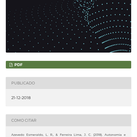
PDF
PUBLICADO
21-12-2018
COMO CITAR
Azevedo Esmeraldo, L. R., & Ferreira Lima, J. C. (2018). Autonomia e