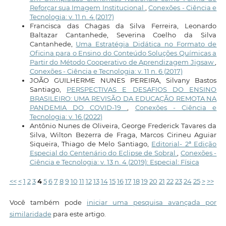
Reforçar sua Imagem Institucional
,
Conexões - Ciência e
Tecnologia: v. 11 n. 4 (2017)
Francisca das Chagas da Silva Ferreira, Leonardo
Baltazar Cantanhede, Severina Coelho da Silva
Cantanhede,
Uma Estratégia Didática no Formato de
Oficina para o Ensino do Conteúdo Soluções Químicas a
Partir do Método Cooperativo de Aprendizagem Jigsaw
,
Conexões - Ciência e Tecnologia: v. 11 n. 6 (2017)
JOÃO GUILHERME NUNES PEREIRA, Silvany Bastos
Santiago,
PERSPECTIVAS E DESAFIOS DO ENSINO
BRASILEIRO: UMA REVISÃO DA EDUCAÇÃO REMOTA NA
PANDEMIA DO COVID-19
,
Conexões - Ciência e
Tecnologia: v. 16 (2022)
Antônio Nunes de Oliveira, George Frederick Tavares da
Silva, Wilton Bezerra de Fraga, Marcos Cirineu Aguiar
Siqueira, Thiago de Melo Santiago,
Editorial- 2ª Edição
Especial do Centenário do Eclipse de Sobral
,
Conexões -
Ciência e Tecnologia: v. 13 n. 4 (2019): Especial: Física
<<
<
1
2
3
4
5
6
7
8
9
10
11
12
13
14
15
16
17
18
19
20
21
22
23
24
25
>
>>
Você também pode
iniciar uma pesquisa avançada por
similaridade
para este artigo.