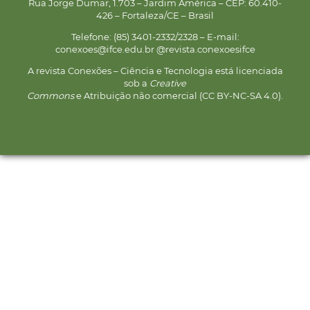
Rua Jorge Dumar, 1.703 – Jardim América – CEP: 60.410-
426 – Fortaleza/CE – Brasil
Telefone: (85) 3401-2332/2328 – E-mail:
conexoes@ifce.edu.br @revista.conexoesifce
A revista Conexões – Ciência e Tecnologia está licenciada
sob a
Creative
Commons
e Atribuição não comercial (CC BY-NC-SA 4.0).