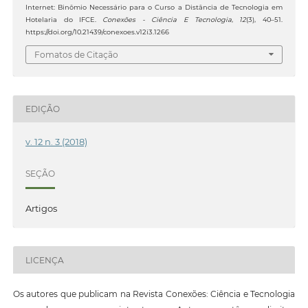
Internet: Binômio Necessário para o Curso a Distância de Tecnologia em
Hotelaria do IFCE.
Conexões - Ciência E Tecnologia
,
12
(3), 40–51.
https://doi.org/10.21439/conexoes.v12i3.1266
Fomatos de Citação
EDIÇÃO
v. 12 n. 3 (2018)
SEÇÃO
Artigos
LICENÇA
Os autores que publicam na Revista Conexões: Ciência e Tecnologia