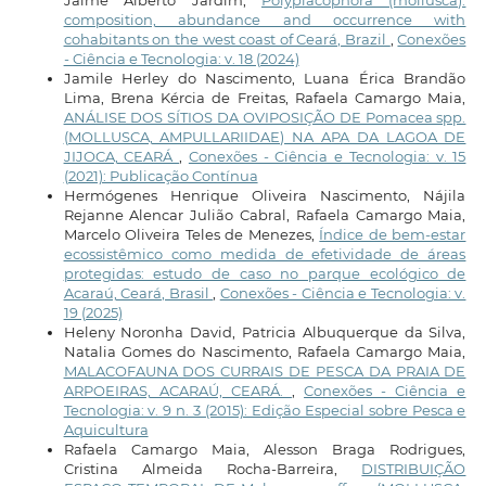
Jaime Alberto Jardim,
Polyplacophora (mollusca):
composition, abundance and occurrence with
cohabitants on the west coast of Ceará, Brazil
,
Conexões
- Ciência e Tecnologia: v. 18 (2024)
Jamile Herley do Nascimento, Luana Érica Brandão
Lima, Brena Kércia de Freitas, Rafaela Camargo Maia,
ANÁLISE DOS SÍTIOS DA OVIPOSIÇÃO DE Pomacea spp.
(MOLLUSCA, AMPULLARIIDAE) NA APA DA LAGOA DE
JIJOCA, CEARÁ
,
Conexões - Ciência e Tecnologia: v. 15
(2021): Publicação Contínua
Hermógenes Henrique Oliveira Nascimento, Nájila
Rejanne Alencar Julião Cabral, Rafaela Camargo Maia,
Marcelo Oliveira Teles de Menezes,
Índice de bem-estar
ecossistêmico como medida de efetividade de áreas
protegidas: estudo de caso no parque ecológico de
Acaraú, Ceará, Brasil
,
Conexões - Ciência e Tecnologia: v.
19 (2025)
Heleny Noronha David, Patricia Albuquerque da Silva,
Natalia Gomes do Nascimento, Rafaela Camargo Maia,
MALACOFAUNA DOS CURRAIS DE PESCA DA PRAIA DE
ARPOEIRAS, ACARAÚ, CEARÁ.
,
Conexões - Ciência e
Tecnologia: v. 9 n. 3 (2015): Edição Especial sobre Pesca e
Aquicultura
Rafaela Camargo Maia, Alesson Braga Rodrigues,
Cristina Almeida Rocha-Barreira,
DISTRIBUIÇÃO