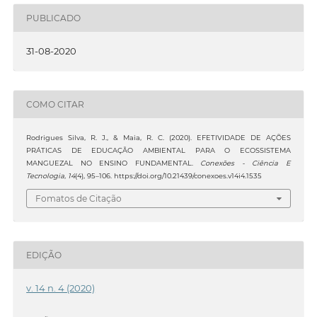
PUBLICADO
31-08-2020
COMO CITAR
Rodrigues Silva, R. J., & Maia, R. C. (2020). EFETIVIDADE DE AÇÕES
PRÁTICAS DE EDUCAÇÃO AMBIENTAL PARA O ECOSSISTEMA
MANGUEZAL NO ENSINO FUNDAMENTAL.
Conexões - Ciência E
Tecnologia
,
14
(4), 95–106. https://doi.org/10.21439/conexoes.v14i4.1535
Fomatos de Citação
EDIÇÃO
v. 14 n. 4 (2020)