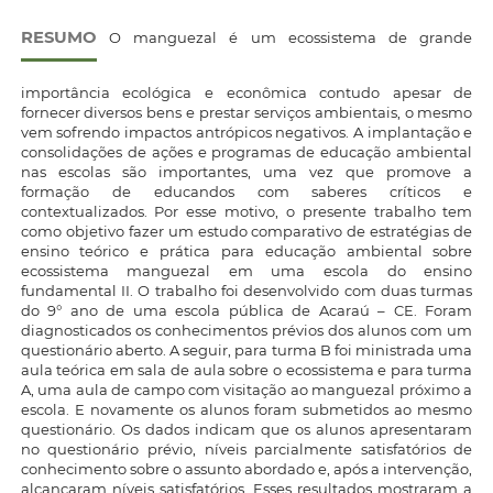
RESUMO
O manguezal é um ecossistema de grande
importância ecológica e econômica contudo apesar de
fornecer diversos bens e prestar serviços ambientais, o mesmo
vem sofrendo impactos antrópicos negativos. A implantação e
consolidações de ações e programas de educação ambiental
nas escolas são importantes, uma vez que promove a
formação de educandos com saberes críticos e
contextualizados. Por esse motivo, o presente trabalho tem
como objetivo fazer um estudo comparativo de estratégias de
ensino teórico e prática para educação ambiental sobre
ecossistema manguezal em uma escola do ensino
fundamental II. O trabalho foi desenvolvido com duas turmas
do 9° ano de uma escola pública de Acaraú – CE. Foram
diagnosticados os conhecimentos prévios dos alunos com um
questionário aberto. A seguir, para turma B foi ministrada uma
aula teórica em sala de aula sobre o ecossistema e para turma
A, uma aula de campo com visitação ao manguezal próximo a
escola. E novamente os alunos foram submetidos ao mesmo
questionário. Os dados indicam que os alunos apresentaram
no questionário prévio, níveis parcialmente satisfatórios de
conhecimento sobre o assunto abordado e, após a intervenção,
alcançaram níveis satisfatórios. Esses resultados mostraram a