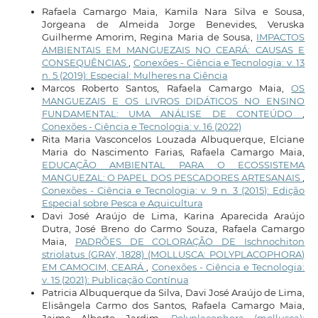
Rafaela Camargo Maia, Kamila Nara Silva e Sousa,
Jorgeana de Almeida Jorge Benevides, Veruska
Guilherme Amorim, Regina Maria de Sousa,
IMPACTOS
AMBIENTAIS EM MANGUEZAIS NO CEARÁ: CAUSAS E
CONSEQUÊNCIAS
,
Conexões - Ciência e Tecnologia: v. 13
n. 5 (2019): Especial: Mulheres na Ciência
Marcos Roberto Santos, Rafaela Camargo Maia,
OS
MANGUEZAIS E OS LIVROS DIDÁTICOS NO ENSINO
FUNDAMENTAL: UMA ANÁLISE DE CONTEÚDO
,
Conexões - Ciência e Tecnologia: v. 16 (2022)
Rita Maria Vasconcelos Louzada Albuquerque, Elciane
Maria do Nascimento Farias, Rafaela Camargo Maia,
EDUCAÇÃO AMBIENTAL PARA O ECOSSISTEMA
MANGUEZAL: O PAPEL DOS PESCADORES ARTESANAIS
,
Conexões - Ciência e Tecnologia: v. 9 n. 3 (2015): Edição
Especial sobre Pesca e Aquicultura
Davi José Araújo de Lima, Karina Aparecida Araújo
Dutra, José Breno do Carmo Souza, Rafaela Camargo
Maia,
PADRÕES DE COLORAÇÃO DE Ischnochiton
striolatus (GRAY, 1828) (MOLLUSCA: POLYPLACOPHORA)
EM CAMOCIM, CEARÁ
,
Conexões - Ciência e Tecnologia:
v. 15 (2021): Publicação Contínua
Patricia Albuquerque da Silva, Davi José Araújo de Lima,
Elisângela Carmo dos Santos, Rafaela Camargo Maia,