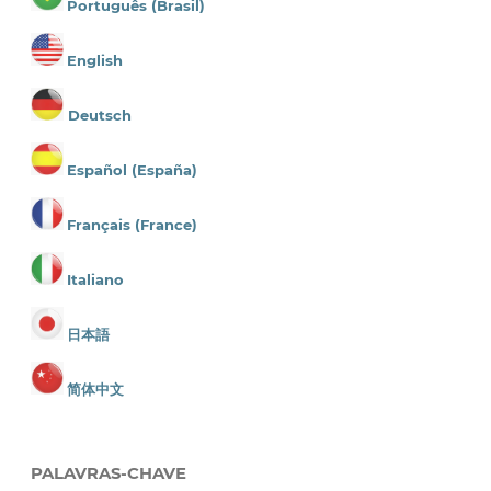
Português (Brasil)
English
Deutsch
Español (España)
Français (France)
Italiano
日本語
简体中文
PALAVRAS-CHAVE