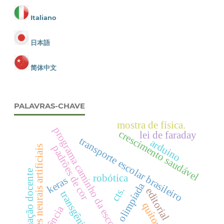
Italiano
日本語
简体中文
PALAVRAS-CHAVE
mostra de física.
programa caminho da escola.
crescimento saudável
lei de faraday
transporte escolar brasileiro
arduino
padrões de cor
redes neurais artificiais
formação docente
robótica
keras
olimpíada
cts.
editorial
transgênicos
quítons
ciência