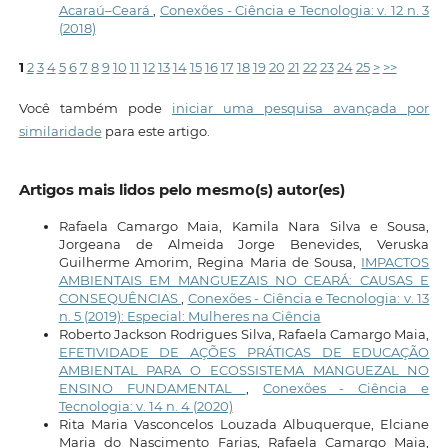
Acaraú–Ceará
,
Conexões - Ciência e Tecnologia: v. 12 n. 3
(2018)
1
2
3
4
5
6
7
8
9
10
11
12
13
14
15
16
17
18
19
20
21
22
23
24
25
>
>>
Você também pode
iniciar uma pesquisa avançada por
similaridade
para este artigo.
Artigos mais lidos pelo mesmo(s) autor(es)
Rafaela Camargo Maia, Kamila Nara Silva e Sousa,
Jorgeana de Almeida Jorge Benevides, Veruska
Guilherme Amorim, Regina Maria de Sousa,
IMPACTOS
AMBIENTAIS EM MANGUEZAIS NO CEARÁ: CAUSAS E
CONSEQUÊNCIAS
,
Conexões - Ciência e Tecnologia: v. 13
n. 5 (2019): Especial: Mulheres na Ciência
Roberto Jackson Rodrigues Silva, Rafaela Camargo Maia,
EFETIVIDADE DE AÇÕES PRÁTICAS DE EDUCAÇÃO
AMBIENTAL PARA O ECOSSISTEMA MANGUEZAL NO
ENSINO FUNDAMENTAL
,
Conexões - Ciência e
Tecnologia: v. 14 n. 4 (2020)
Rita Maria Vasconcelos Louzada Albuquerque, Elciane
Maria do Nascimento Farias, Rafaela Camargo Maia,