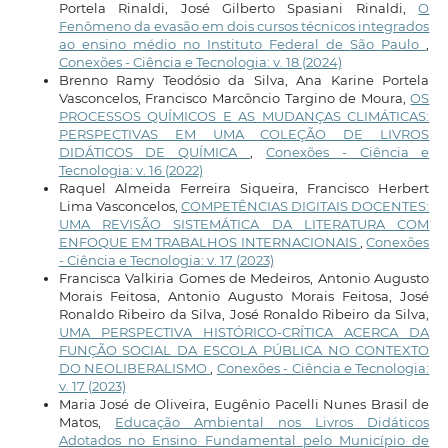
Portela Rinaldi, José Gilberto Spasiani Rinaldi,
O
Fenômeno da evasão em dois cursos técnicos integrados
ao ensino médio no Instituto Federal de São Paulo
,
Conexões - Ciência e Tecnologia: v. 18 (2024)
Brenno Ramy Teodósio da Silva, Ana Karine Portela
Vasconcelos, Francisco Marcôncio Targino de Moura,
OS
PROCESSOS QUÍMICOS E AS MUDANÇAS CLIMÁTICAS:
PERSPECTIVAS EM UMA COLEÇÃO DE LIVROS
DIDÁTICOS DE QUÍMICA
,
Conexões - Ciência e
Tecnologia: v. 16 (2022)
Raquel Almeida Ferreira Siqueira, Francisco Herbert
Lima Vasconcelos,
COMPETÊNCIAS DIGITAIS DOCENTES:
UMA REVISÃO SISTEMÁTICA DA LITERATURA COM
ENFOQUE EM TRABALHOS INTERNACIONAIS
,
Conexões
- Ciência e Tecnologia: v. 17 (2023)
Francisca Valkiria Gomes de Medeiros, Antonio Augusto
Morais Feitosa, Antonio Augusto Morais Feitosa, José
Ronaldo Ribeiro da Silva, José Ronaldo Ribeiro da Silva,
UMA PERSPECTIVA HISTÓRICO-CRÍTICA ACERCA DA
FUNÇÃO SOCIAL DA ESCOLA PÚBLICA NO CONTEXTO
DO NEOLIBERALISMO
,
Conexões - Ciência e Tecnologia:
v. 17 (2023)
Maria José de Oliveira, Eugênio Pacelli Nunes Brasil de
Matos,
Educação Ambiental nos Livros Didáticos
Adotados no Ensino Fundamental pelo Município de