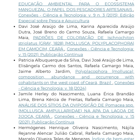
EDUCAÇÃO AMBIENTAL PARA O ECOSSISTEMA
MANGUEZAL: O PAPEL DOS PESCADORES ARTESANAIS
,
Conexões - Ciência e Tecnologia: v. 9 n. 3 (2015): Edição
Especial sobre Pesca e Aquicultura
Davi José Araújo de Lima, Karina Aparecida Araújo
Dutra, José Breno do Carmo Souza, Rafaela Camargo
Maia,
PADRÕES DE COLORAÇÃO DE Ischnochiton
striolatus (GRAY, 1828) (MOLLUSCA: POLYPLACOPHORA)
EM CAMOCIM, CEARÁ
,
Conexões - Ciência e Tecnologia:
v. 15 (2021): Publicação Contínua
Patricia Albuquerque da Silva, Davi José Araújo de Lima,
Elisângela Carmo dos Santos, Rafaela Camargo Maia,
Jaime Alberto Jardim,
Polyplacophora (mollusca):
composition, abundance and occurrence with
cohabitants on the west coast of Ceará, Brazil
,
Conexões
- Ciência e Tecnologia: v. 18 (2024)
Jamile Herley do Nascimento, Luana Érica Brandão
Lima, Brena Kércia de Freitas, Rafaela Camargo Maia,
ANÁLISE DOS SÍTIOS DA OVIPOSIÇÃO DE Pomacea spp.
(MOLLUSCA, AMPULLARIIDAE) NA APA DA LAGOA DE
JIJOCA, CEARÁ
,
Conexões - Ciência e Tecnologia: v. 15
(2021): Publicação Contínua
Hermógenes Henrique Oliveira Nascimento, Nájila
Rejanne Alencar Julião Cabral, Rafaela Camargo Maia,
Marcelo Oliveira Teles de Menezes,
Índice de bem-estar