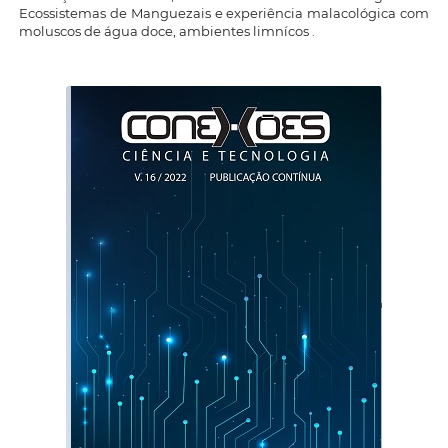
Ecossistemas de Manguezais e experiência malacológica com
moluscos de água doce, ambientes limnícos .