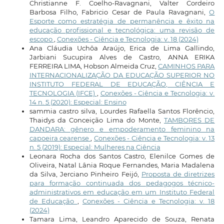
Christianne F. Coelho-Ravagnani, Valter Cordeiro
Barbosa Filho, Fabricio Cesar de Paula Ravagnani,
O
Esporte como estratégia de permanência e êxito na
educação profissional e tecnológica: uma revisão de
escopo
,
Conexões - Ciência e Tecnologia: v. 18 (2024)
Ana Cláudia Uchôa Araújo, Erica de Lima Gallindo,
Jarbiani Sucupira Alves de Castro, ANNA ERIKA
FERREIRA LIMA, Hobson Almeida Cruz,
CAMINHOS PARA
INTERNACIONALIZAÇÃO DA EDUCAÇÃO SUPERIOR NO
INSTITUTO FEDERAL DE EDUCAÇÃO, CIÊNCIA E
TECNOLOGIA (IFCE)
,
Conexões - Ciência e Tecnologia: v.
14 n. 5 (2020): Especial: Ensino
sammia castro silva, Lourdes Rafaella Santos Florêncio,
Thaidys da Conceição Lima do Monte,
TAMBORES DE
DANDARA: gênero e empoderamento feminino na
capoeira cearense
,
Conexões - Ciência e Tecnologia: v. 13
n. 5 (2019): Especial: Mulheres na Ciência
Leonara Rocha dos Santos Castro, Elenilce Gomes de
Oliveira, Natal Lânia Roque Fernandes, Maria Madalena
da Silva, Jerciano Pinheiro Feijó,
Proposta de diretrizes
para formação continuada dos pedagogos técnico-
administrativos em educação em um Instituto Federal
de Educação
,
Conexões - Ciência e Tecnologia: v. 18
(2024)
Tamara Lima, Leandro Aparecido de Souza, Renata