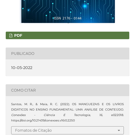
PDF
PUBLICADO
10-05-2022
COMO CITAR
Santos, M. R., & Maia, R. C. (2022). OS MANGUEZAIS E OS LIVROS
DIDÁTICOS NO ENSINO FUNDAMENTAL: UMA ANÁLISE DE CONTEÚDO.
Conexões - Ciência E Tecnologia
,
16
, e022018.
https://doi.org/10.21439/conexoes.v16i0.2250
Fomatos de Citação