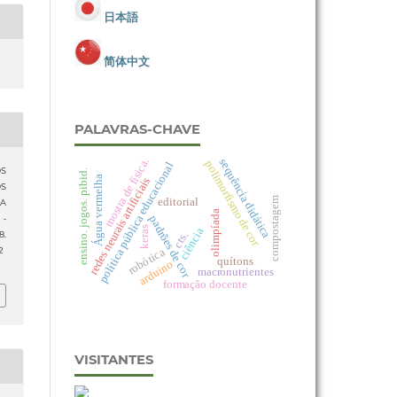
日本語
简体中文
PALAVRAS-CHAVE
mostra de física.
sequência didática
polimorfismo de cor
política pública educacional
OS
ensino. jogos. pibid.
Água vermelha
redes neurais artificiais
OS
editorial
compostagem
A
olimpíada
padrões de cor
 -
keras
ciência
cts.
8.
robótica
2
quítons
arduino
macronutrientes
formação docente
VISITANTES