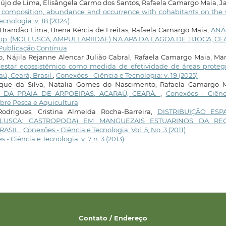
raújo de Lima, Elisângela Carmo dos Santos, Rafaela Camargo Maia, 
: composition, abundance and occurrence with cohabitants on the 
cnologia: v. 18 (2024)
Brandão Lima, Brena Kércia de Freitas, Rafaela Camargo Maia,
ANÁ
pp. (MOLLUSCA, AMPULLARIIDAE) NA APA DA LAGOA DE JIJOCA, C
: Publicação Contínua
 Nájila Rejanne Alencar Julião Cabral, Rafaela Camargo Maia, Mar
estar ecossistêmico como medida de efetividade de áreas protegi
ú, Ceará, Brasil
,
Conexões - Ciência e Tecnologia: v. 19 (2025)
rque da Silva, Natalia Gomes do Nascimento, Rafaela Camargo M
DA PRAIA DE ARPOEIRAS, ACARAÚ, CEARÁ.
,
Conexões - Ciênc
sobre Pesca e Aquicultura
odrigues, Cristina Almeida Rocha-Barreira,
DISTRIBUIÇÃO ESP
LLUSCA: GASTROPODA) EM MANGUEZAIS ESTUARINOS DA RE
RASIL
,
Conexões - Ciência e Tecnologia: Vol. 5, No. 3 (2011)
 - Ciência e Tecnologia: v. 7 n. 3 (2013)
Contato / Endereço