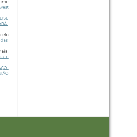
Jaime
west
LISE
EARÁ
,
celo
das:
aia,
ia e
AÇO-
GIÃO