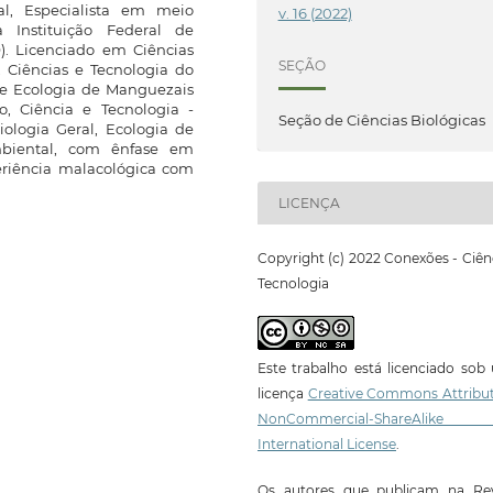
l, Especialista em meio
v. 16 (2022)
 Instituição Federal de
). Licenciado em Ciências
SEÇÃO
, Ciências e Tecnologia do
 de Ecologia de Manguezais
, Ciência e Tecnologia -
Seção de Ciências Biológicas
ologia Geral, Ecologia de
mbiental, com ênfase em
eriência malacológica com
LICENÇA
Copyright (c) 2022 Conexões - Ciên
Tecnologia
Este trabalho está licenciado so
licença
Creative Commons Attribut
NonCommercial-ShareAlike
International License
.
Os autores que publicam na Rev