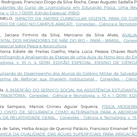
 Rodrigues, Francisco Diogo da Silva Rocha, Cesar Augusto Sadalla P
udantes do Curso de Licenciatura em Educação Física: Uma Rev
: v. 13 n. 1 (2019): Edição Especial: PIBID
A MELO,
IMPACTO DA MATRIZ CURRICULAR VIGENTE PARA OS CU
TUDO DE CASO NO CAMPUS ARACATI
,
Conexões - Ciência e Tecnologi
, Jaciara Firmino da Silva, Marciano da Silva Alves,
AVALI
NTAL DOS MORADORES DE MÃE DO RIO – PARÁ – BRASIL
,
Conexõ
 Especial sobre Pesca e Aquicultura
ntonia Ediele de Freitas Coelho, Maria Lúcia Pessoa Chaves Roc
entificando e Analisando as Etapas de uma Aula do Nono Ano do En
nologia: v. 10 n. 4 (2016): EDIÇÃO ESPECIAL: ENSINO DE CIÊNCI
ulgação do Desempenho dos Alunos do Colégio Militar de Salvado
Forma de Reforçar sua Imagem Institucional
,
Conexões - Ciênc
da,
A INSERÇÃO DO SERVIÇO SOCIAL NA ASSISTÊNCIA ESTUDANTI
A TRAJETÓRIA
,
Conexões - Ciência e Tecnologia: v. 10 n. 1 (2016): E
za Sampaio, Marcos Cirineu Aguiar Siqueira,
FÍSICA MODER
O CINTO DE SEGURANÇA COMO ALTERNATIVA PARA A ABORD
A DA RELATIVIDADE GERAL
,
Conexões - Ciência e Tecnologia: v. 13
a de Sales, Helba Araújo de Queiroz Palácio, Francisco Emanoel Fi
ÂMICA DA QUALIDADE DAS ÁGUAS SUPERFICIAIS PARA IRRIGAÇÃ