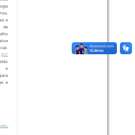
ogia
mos:
ais e
o de
alho
tive
ial-
l
(CC
stão
e e
para
ras e
ÁVEL