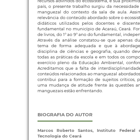
recursos advindos do ecossistema, e sua proximid
país, o presente trabalho surgiu da necessidad
manguezal do contexto da sala de aula. Assim,
relevância do conteúdo abordado sobre o ecossi
didáticos utilizados pelos docentes e discent
fundamental no município de Acaraú, Ceará. For
de livros, do 1° ao 9° ano do fundamental, indep
Através da análise constatou-se que apenas d
tema de forma adequada e que à abordage
disciplina de ciências e geografia, quando de
todas as práticas da escola e em todos os compo
exercício pleno da Educação Ambiental, conform
Acreditamos que a falta de interdisciplinaridad
conteúdos relacionados ao manguezal abordados n
contribui para a formação de sujeitos críticos, 
uma mudança de atitude frente às questões am
manguezais estão enfrentando.
BIOGRAFIA DO AUTOR
Marcos Roberto Santos,
Instituto Federal
Tecnologia do Ceará