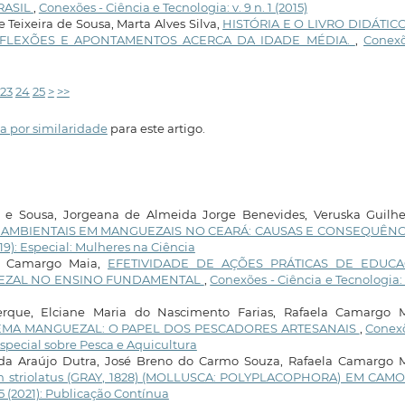
RASIL
,
Conexões - Ciência e Tecnologia: v. 9 n. 1 (2015)
 Teixeira de Sousa, Marta Alves Silva,
HISTÓRIA E O LIVRO DIDÁTIC
REFLEXÕES E APONTAMENTOS ACERCA DA IDADE MÉDIA.
,
Conexõ
23
24
25
>
>>
a por similaridade
para este artigo.
a e Sousa, Jorgeana de Almeida Jorge Benevides, Veruska Guilh
 AMBIENTAIS EM MANGUEZAIS NO CEARÁ: CAUSAS E CONSEQUÊN
019): Especial: Mulheres na Ciência
la Camargo Maia,
EFETIVIDADE DE AÇÕES PRÁTICAS DE EDUC
UEZAL NO ENSINO FUNDAMENTAL
,
Conexões - Ciência e Tecnologia: 
rque, Elciane Maria do Nascimento Farias, Rafaela Camargo M
EMA MANGUEZAL: O PAPEL DOS PESCADORES ARTESANAIS
,
Conexõ
 Especial sobre Pesca e Aquicultura
ida Araújo Dutra, José Breno do Carmo Souza, Rafaela Camargo M
striolatus (GRAY, 1828) (MOLLUSCA: POLYPLACOPHORA) EM CAMO
15 (2021): Publicação Contínua