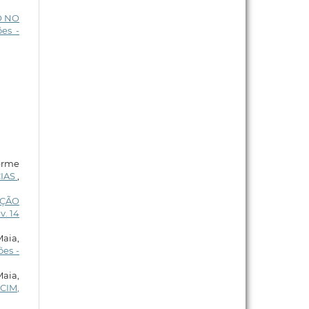
O NO
es -
erme
CIAS
,
AÇÃO
v. 14
aia,
es -
aia,
CIM,