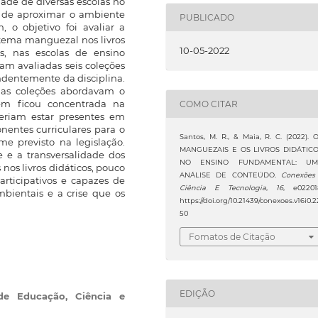
ade de diversas escolas no
e de aproximar o ambiente
PUBLICADO
 o objetivo foi avaliar a
stema manguezal nos livros
10-05-2022
es, nas escolas de ensino
am avaliadas seis coleções
endentemente da disciplina.
uas coleções abordavam o
m ficou concentrada na
COMO CITAR
veriam estar presentes em
nentes curriculares para o
Santos, M. R., & Maia, R. C. (2022). 
e previsto na legislação.
MANGUEZAIS E OS LIVROS DIDÁTIC
e e a transversalidade dos
NO ENSINO FUNDAMENTAL: UM
os livros didáticos, pouco
ANÁLISE DE CONTEÚDO.
Conexões
participativos e capazes de
Ciência E Tecnologia
,
16
, e02201
bientais e a crise que os
https://doi.org/10.21439/conexoes.v16i0.2
50
Fomatos de Citação
EDIÇÃO
 de Educação, Ciência e