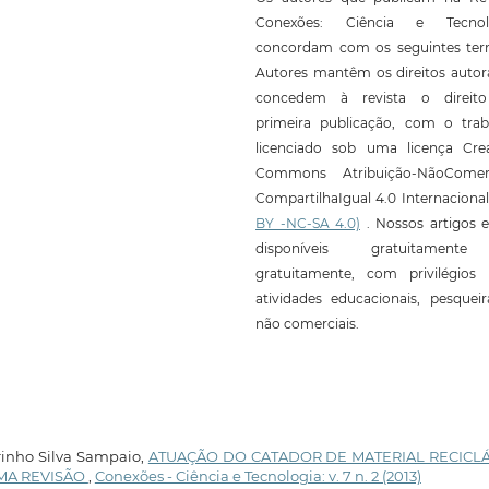
Conexões: Ciência e Tecnol
concordam com os seguintes ter
Autores mantêm os direitos autor
concedem à revista o direit
primeira publicação, com o trab
licenciado sob uma licença Crea
Commons Atribuição-NãoComerc
CompartilhaIgual 4.0 Internaciona
BY -NC-SA 4.0)
. Nossos artigos e
disponíveis gratuitament
gratuitamente, com privilégios 
atividades educacionais, pesquei
não comerciais.
arinho Silva Sampaio,
ATUAÇÃO DO CATADOR DE MATERIAL RECICL
MA REVISÃO
,
Conexões - Ciência e Tecnologia: v. 7 n. 2 (2013)