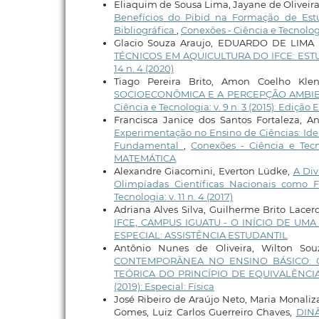
Eliaquim de Sousa Lima, Jayane de Oliveira
Benefícios do Pibid na Formação de Est
Bibliográfica
,
Conexões - Ciência e Tecnologia
Glacio Souza Araujo, EDUARDO DE LIM
TÉCNICOS EM AQUICULTURA DO IFCE: ES
14 n. 4 (2020)
Tiago Pereira Brito, Amon Coelho Klen
SOCIOECONÔMICA E A PERCEPÇÃO AMBIE
Ciência e Tecnologia: v. 9 n. 3 (2015): Edição
Francisca Janice dos Santos Fortaleza, A
Experimentação no Ensino de Ciências: Id
Fundamental
,
Conexões - Ciência e Tec
MATEMÁTICA
Alexandre Giacomini, Everton Lüdke,
A Div
Olimpíadas Científicas Nacionais como 
Tecnologia: v. 11 n. 4 (2017)
Adriana Alves Silva, Guilherme Brito Lacer
IFCE, CAMPUS IGUATU - O INÍCIO DE UM
ESPECIAL: ASSISTÊNCIA ESTUDANTIL
Antônio Nunes de Oliveira, Wilton Sou
CONTEMPORÂNEA NO ENSINO BÁSICO: 
TEÓRICA DO PRINCÍPIO DE EQUIVALÊNCI
(2019): Especial: Física
José Ribeiro de Araújo Neto, Maria Monaliz
Gomes, Luiz Carlos Guerreiro Chaves,
DIN