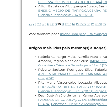
RESERVATÓRIOS DO ESTADO DO CEARÁ, B
Ailton Batista de Albuquerque Junior, Jaime
ENSINO MÉDIO DE ITAPIPOCA/CEARÁ: 
Ciência e Tecnologia: v. 14 n. 2 (2020)
<<
<
1
2
3
4
5
6
7
8
9
10
11
12
13
14
15
16
17
18
19
20
21
22
Você também pode
iniciar uma pesquisa avançad
Artigos mais lidos pelo mesmo(s) autor(es)
Rafaela Camargo Maia, Kamila Nara Silv
Amorim, Regina Maria de Sousa,
IMPACTOS
Conexões - Ciência e Tecnologia: v. 13 n. 5 (2
Roberto Jackson Rodrigues Silva, Rafae
AMBIENTAL PARA O ECOSSISTEMA MANG
n. 4 (2020)
Rita Maria Vasconcelos Louzada Albuque
EDUCAÇÃO AMBIENTAL PARA O ECOSSIST
Ciência e Tecnologia: v. 9 n. 3 (2015): Edição
Davi José Araújo de Lima, Karina Aparec
PADRÕES DE COLORAÇÃO DE Ischnochiton 
CEARÁ
,
Conexões - Ciência e Tecnologia: v. 