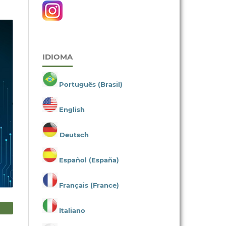
IDIOMA
Português (Brasil)
English
Deutsch
Español (España)
Français (France)
Italiano