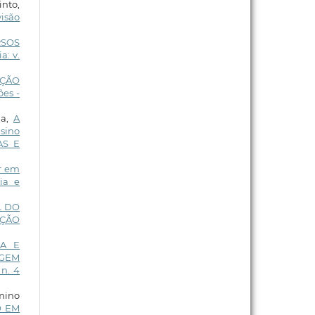
into,
isão
RSOS
a: v.
AÇÃO
es -
ha,
A
sino
AS E
r em
ia e
L DO
DIÇÃO
NA E
AGEM
 n. 4
rmino
O EM