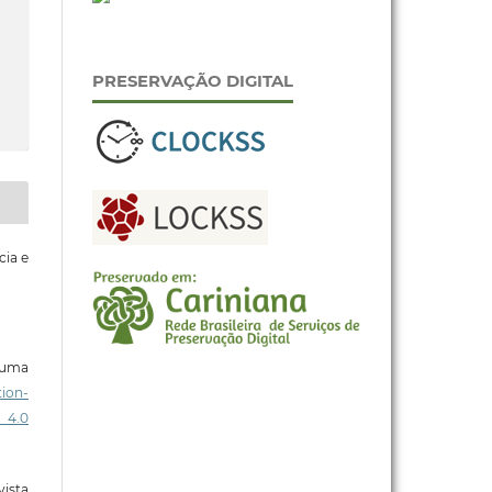
PRESERVAÇÃO DIGITAL
cia e
b uma
ion-
 4.0
ista