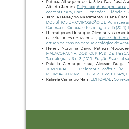
Patricia Albuquerque da Silva, Davi José A
Alberto Jardim,
Polyplacophora (mollusca)
coast of Ceará, Brazil
,
Conexões - Ciência e Te
Jamile Herley do Nascimento, Luana Érica 
DOS SÍTIOS DA OVIPOSIÇÃO DE Pomacea s
Conexões - Ciência e Tecnologia: v. 15 (2021)
Hermógenes Henrique Oliveira Nascimento,
Oliveira Teles de Menezes,
Índice de bem-
estudo de caso no parque ecológico de Acara
Heleny Noronha David, Patricia Albuque
MALACOFAUNA DOS CURRAIS DE PESCA 
Tecnologia: v. 9 n. 3 (2015): Edição Especial 
Rafaela Camargo Maia, Alesson Braga R
TEMPORAL DE Melampus coffeus (MO
METROPOLITANA DE FORTALEZA, CEARÁ, B
Rafaela Camargo Maia,
EDITORIAL
,
Conexões