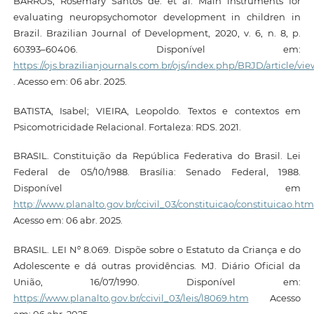
BARROS, Rosemary Santos de. et al. Main instruments for
evaluating neuropsychomotor development in children in
Brazil. Brazilian Journal of Development, 2020, v. 6, n. 8, p.
60393–60406. Disponível em:
https://ojs.brazilianjournals.com.br/ojs/index.php/BRJD/article/vie
. Acesso em: 06 abr. 2025.
BATISTA, Isabel; VIEIRA, Leopoldo. Textos e contextos em
Psicomotricidade Relacional. Fortaleza: RDS. 2021.
BRASIL. Constituição da República Federativa do Brasil. Lei
Federal de 05/10/1988. Brasília: Senado Federal, 1988.
Disponível em
http://www.planalto.gov.br/ccivil_03/constituicao/constituicao.htm
Acesso em: 06 abr. 2025.
BRASIL. LEI Nº 8.069. Dispõe sobre o Estatuto da Criança e do
Adolescente e dá outras providências. MJ. Diário Oficial da
União, 16/07/1990. Disponível em:
https://www.planalto.gov.br/ccivil_03/leis/l8069.htm
Acesso
em: 06 abr. 2025.