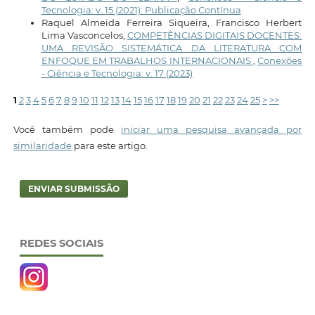
Tecnologia: v. 15 (2021): Publicação Contínua
Raquel Almeida Ferreira Siqueira, Francisco Herbert
Lima Vasconcelos,
COMPETÊNCIAS DIGITAIS DOCENTES:
UMA REVISÃO SISTEMÁTICA DA LITERATURA COM
ENFOQUE EM TRABALHOS INTERNACIONAIS
,
Conexões
- Ciência e Tecnologia: v. 17 (2023)
1
2
3
4
5
6
7
8
9
10
11
12
13
14
15
16
17
18
19
20
21
22
23
24
25
>
>>
Você também pode
iniciar uma pesquisa avançada por
similaridade
para este artigo.
ENVIAR SUBMISSÃO
REDES SOCIAIS