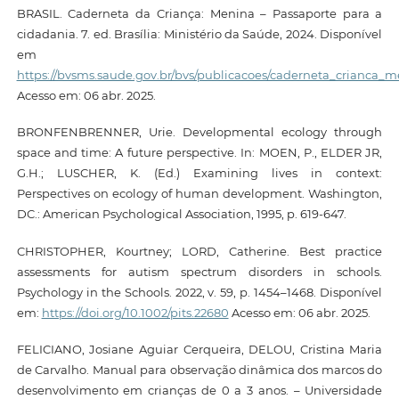
BRASIL. Caderneta da Criança: Menina – Passaporte para a
cidadania. 7. ed. Brasília: Ministério da Saúde, 2024. Disponível
em
https://bvsms.saude.gov.br/bvs/publicacoes/caderneta_crianca_
Acesso em: 06 abr. 2025.
BRONFENBRENNER, Urie. Developmental ecology through
space and time: A future perspective. In: MOEN, P., ELDER JR,
G.H.; LUSCHER, K. (Ed.) Examining lives in context:
Perspectives on ecology of human development. Washington,
DC.: American Psychological Association, 1995, p. 619-647.
CHRISTOPHER, Kourtney; LORD, Catherine. Best practice
assessments for autism spectrum disorders in schools.
Psychology in the Schools. 2022, v. 59, p. 1454–1468. Disponível
em:
https://doi.org/10.1002/pits.22680
Acesso em: 06 abr. 2025.
FELICIANO, Josiane Aguiar Cerqueira, DELOU, Cristina Maria
de Carvalho. Manual para observação dinâmica dos marcos do
desenvolvimento em crianças de 0 a 3 anos. – Universidade