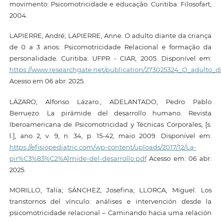
movimento: Psicomotricidade e educação. Curitiba: Filosofart,
2004.
LAPIERRE, André; LAPIERRE, Anne. O adulto diante da criança
de 0 a 3 anos: Psicomotricidade Relacional e formação da
personalidade. Curitiba: UFPR - CIAR, 2005. Disponível em:
https://www.researchgate.net/publication/273025324_O_adulto_
Acesso em 06 abr. 2025.
LÁZARO, Alfonso Lázaro.; ADELANTADO, Pedro Pablo
Berruezo. La pirámide del desarrollo humano. Revista
Iberoamericana de Psicomotricidad y Técnicas Corporales, [s.
l.], ano 2, v. 9, n. 34, p. 15-42, maio 2009. Disponível em:
https://efisiopediatric.com/wp-content/uploads/2017/12/La-
pir%C3%83%C2%A1mide-del-desarrollo.pdf
Acesso em: 06 abr.
2025.
MORILLO, Talía; SÁNCHEZ, Josefina; LLORCA, Miguel. Los
transtornos del vínculo: análises e intervención desde la
psicomotricidade relacional – Caminando hacia uma relación