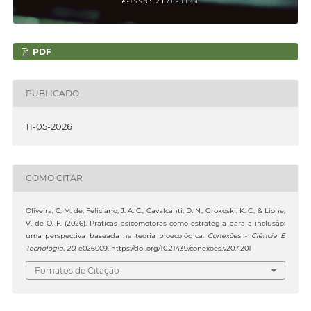
PDF
PUBLICADO
11-05-2026
COMO CITAR
Oliveira, C. M. de, Feliciano, J. A. C., Cavalcanti, D. N., Grokoski, K. C., & Lione,
V. de O. F. (2026). Práticas psicomotoras como estratégia para a inclusão:
uma perspectiva baseada na teoria bioecológica.
Conexões - Ciência E
Tecnologia
,
20
, e026009. https://doi.org/10.21439/conexoes.v20.4201
Fomatos de Citação