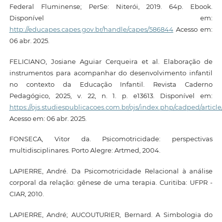
Federal Fluminense; PerSe: Niterói, 2019. 64p. Ebook.
Disponível em:
http://educapes.capes.gov.br/handle/capes/586844
Acesso em:
06 abr. 2025.
FELICIANO, Josiane Aguiar Cerqueira et al. Elaboração de
instrumentos para acompanhar do desenvolvimento infantil
no contexto da Educação Infantil. Revista Caderno
Pedagógico, 2025, v. 22, n. 1. p. e13613. Disponível em:
https://ojs.studiespublicacoes.com.br/ojs/index.php/cadped/article
Acesso em: 06 abr. 2025.
FONSECA, Vitor da. Psicomotricidade: perspectivas
multidisciplinares. Porto Alegre: Artmed, 2004.
LAPIERRE, André. Da Psicomotricidade Relacional à análise
corporal da relação: gênese de uma terapia. Curitiba: UFPR -
CIAR, 2010.
LAPIERRE, André; AUCOUTURIER, Bernard. A Simbologia do