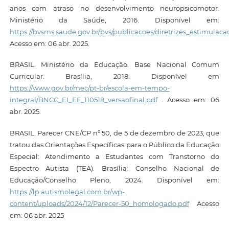
anos com atraso no desenvolvimento neuropsicomotor.
Ministério da Saúde, 2016. Disponível em:
https://bvsms.saude.gov.br/bvs/publicacoes/diretrizes_estimula
Acesso em: 06 abr. 2025.
BRASIL. Ministério da Educação. Base Nacional Comum
Curricular. Brasília, 2018. Disponível em
https://www.gov.br/mec/pt-br/escola-em-tempo-
integral/BNCC_EI_EF_110518_versaofinal.pdf
. Acesso em: 06
abr. 2025.
BRASIL. Parecer CNE/CP nº 50, de 5 de dezembro de 2023, que
tratou das Orientações Específicas para o Público da Educação
Especial: Atendimento a Estudantes com Transtorno do
Espectro Autista (TEA). Brasília: Conselho Nacional de
Educação/Conselho Pleno, 2024. Disponível em:
https://lp.autismolegal.com.br/wp-
content/uploads/2024/12/Parecer-50_homologado.pdf
Acesso
em: 06 abr. 2025