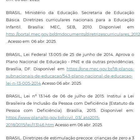
BRASIL. Ministério da Educação. Secretaria de Educação
Básica. Diretrizes curriculares nacionais para a Educação
Infantil. Brasília: MEC, SEB, 2010. Disponível em
http://portal.mec.gov.br/dmdocuments/diretrizescurriculares_2012
. Acesso em: 06 abr. 2025.
BRASIL, Lei Federal 13.005 de 25 de junho de 2014. Aprova o
Plano Nacional de Educação - PNE e dá outras providências.
Brasília, DF. Disponível em
https://pne.mec.gov.br/18-planos-
subnacionais-de-educacao/543-plano-nacional-de-educacao-
lei-n-13-005-2014
Acesso 06 abr. 2025.
BRASIL, Lei nº 13.146 de 06 de julho de 2015. Institui a Lei
Brasileira de Inclusão da Pessoa com Deficiência (Estatuto da
Pessoa com Deficiência). Brasília, 2015. Disponível em:
https://www.planalto.gov.br/ccivil_03/_ato2015-
2018/2015/lei/l13146.htm
Acesso em 06 abr. 2025.
BRASIL. Diretrizes de estimulação precoce: crianças de zero a 3