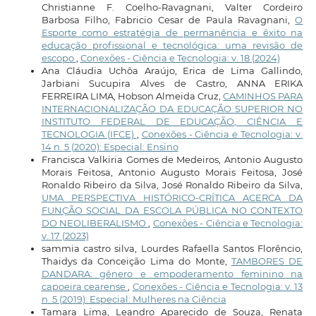
Christianne F. Coelho-Ravagnani, Valter Cordeiro
Barbosa Filho, Fabricio Cesar de Paula Ravagnani,
O
Esporte como estratégia de permanência e êxito na
educação profissional e tecnológica: uma revisão de
escopo
,
Conexões - Ciência e Tecnologia: v. 18 (2024)
Ana Cláudia Uchôa Araújo, Erica de Lima Gallindo,
Jarbiani Sucupira Alves de Castro, ANNA ERIKA
FERREIRA LIMA, Hobson Almeida Cruz,
CAMINHOS PARA
INTERNACIONALIZAÇÃO DA EDUCAÇÃO SUPERIOR NO
INSTITUTO FEDERAL DE EDUCAÇÃO, CIÊNCIA E
TECNOLOGIA (IFCE)
,
Conexões - Ciência e Tecnologia: v.
14 n. 5 (2020): Especial: Ensino
Francisca Valkiria Gomes de Medeiros, Antonio Augusto
Morais Feitosa, Antonio Augusto Morais Feitosa, José
Ronaldo Ribeiro da Silva, José Ronaldo Ribeiro da Silva,
UMA PERSPECTIVA HISTÓRICO-CRÍTICA ACERCA DA
FUNÇÃO SOCIAL DA ESCOLA PÚBLICA NO CONTEXTO
DO NEOLIBERALISMO
,
Conexões - Ciência e Tecnologia:
v. 17 (2023)
sammia castro silva, Lourdes Rafaella Santos Florêncio,
Thaidys da Conceição Lima do Monte,
TAMBORES DE
DANDARA: gênero e empoderamento feminino na
capoeira cearense
,
Conexões - Ciência e Tecnologia: v. 13
n. 5 (2019): Especial: Mulheres na Ciência
Tamara Lima, Leandro Aparecido de Souza, Renata