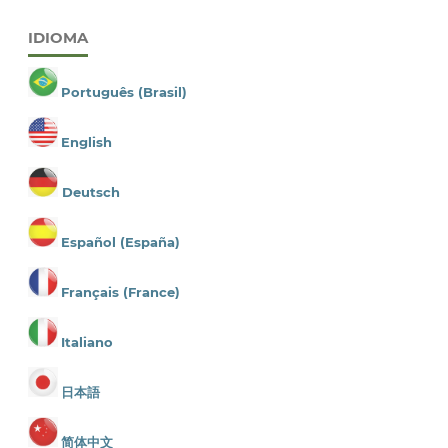
IDIOMA
Português (Brasil)
English
Deutsch
Español (España)
Français (France)
Italiano
日本語
简体中文