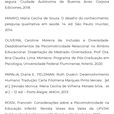
segura. Ciudade Autónoma de Buenos Aires: Corpora
Ediciones, 2018.
MINAYO, Maria Cecília de Souza. O desafio do conhecimento:
pesquisa qualitativa em saúde. 14. ed. São Paulo: Hucitec,
2014.
OLIVEIRA, Caroline Moreira de. Inclusão e Diversidade:
Desdobramentos da Psicomotricidade Relacional no Âmbito
Educacional. Dissertação de Mestrado. Orientadora: Prof. Dra.
Ana Claudia Lima Monteiro. Programa de Pós-Graduação em
Psicologia, Universidade Federal Fluminense, Niterói, 2020.
PAPALIA, Diane E.; FELDMAN, Ruth Duskin. Desenvolvimento
Humano. Tradução: Carla Filomena Marques Pinto Vercesi... [et
al.]; [revisão técnica: Maria Cecília de Vilhena Moraes Silva... et
al.]. – 12. ed. – Porto Alegre: AMGH, 2013.
ROSSI, Francieli. Considerações sobre a Psicomotricidade na
Educação Infantil. Revista Vozes dos Vales da UFVJM: