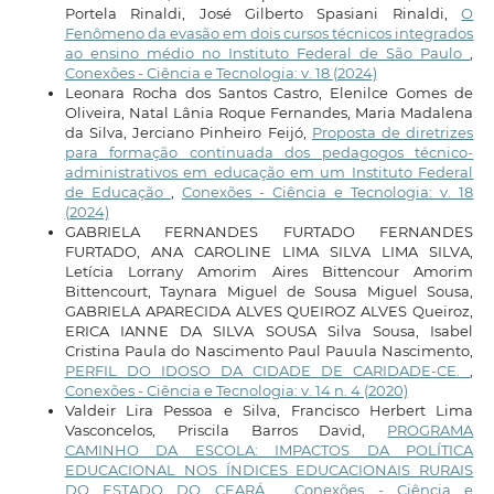
Portela Rinaldi, José Gilberto Spasiani Rinaldi,
O
Fenômeno da evasão em dois cursos técnicos integrados
ao ensino médio no Instituto Federal de São Paulo
,
Conexões - Ciência e Tecnologia: v. 18 (2024)
Leonara Rocha dos Santos Castro, Elenilce Gomes de
Oliveira, Natal Lânia Roque Fernandes, Maria Madalena
da Silva, Jerciano Pinheiro Feijó,
Proposta de diretrizes
para formação continuada dos pedagogos técnico-
administrativos em educação em um Instituto Federal
de Educação
,
Conexões - Ciência e Tecnologia: v. 18
(2024)
GABRIELA FERNANDES FURTADO FERNANDES
FURTADO, ANA CAROLINE LIMA SILVA LIMA SILVA,
Letícia Lorrany Amorim Aires Bittencour Amorim
Bittencourt, Taynara Miguel de Sousa Miguel Sousa,
GABRIELA APARECIDA ALVES QUEIROZ ALVES Queiroz,
ERICA IANNE DA SILVA SOUSA Silva Sousa, Isabel
Cristina Paula do Nascimento Paul Pauula Nascimento,
PERFIL DO IDOSO DA CIDADE DE CARIDADE-CE.
,
Conexões - Ciência e Tecnologia: v. 14 n. 4 (2020)
Valdeir Lira Pessoa e Silva, Francisco Herbert Lima
Vasconcelos, Priscila Barros David,
PROGRAMA
CAMINHO DA ESCOLA: IMPACTOS DA POLÍTICA
EDUCACIONAL NOS ÍNDICES EDUCACIONAIS RURAIS
DO ESTADO DO CEARÁ
,
Conexões - Ciência e