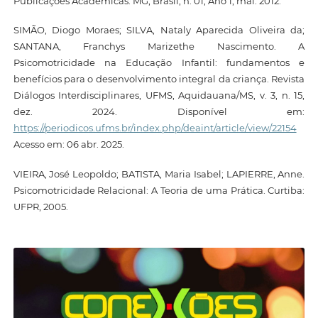
Publicações Acadêmicas. MG, Brasil, n. 01, Ano 1, mai. 2012.
SIMÃO, Diogo Moraes; SILVA, Nataly Aparecida Oliveira da;
SANTANA, Franchys Marizethe Nascimento. A
Psicomotricidade na Educação Infantil: fundamentos e
benefícios para o desenvolvimento integral da criança. Revista
Diálogos Interdisciplinares, UFMS, Aquidauana/MS, v. 3, n. 15,
dez. 2024. Disponível em:
https://periodicos.ufms.br/index.php/deaint/article/view/22154
Acesso em: 06 abr. 2025.
VIEIRA, José Leopoldo; BATISTA, Maria Isabel; LAPIERRE, Anne.
Psicomotricidade Relacional: A Teoria de uma Prática. Curtiba:
UFPR, 2005.