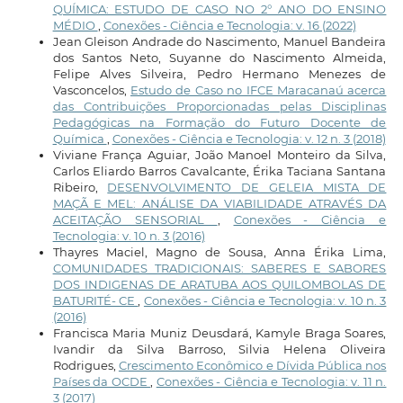
QUÍMICA: ESTUDO DE CASO NO 2° ANO DO ENSINO
MÉDIO
,
Conexões - Ciência e Tecnologia: v. 16 (2022)
Jean Gleison Andrade do Nascimento, Manuel Bandeira
dos Santos Neto, Suyanne do Nascimento Almeida,
Felipe Alves Silveira, Pedro Hermano Menezes de
Vasconcelos,
Estudo de Caso no IFCE Maracanaú acerca
das Contribuições Proporcionadas pelas Disciplinas
Pedagógicas na Formação do Futuro Docente de
Química
,
Conexões - Ciência e Tecnologia: v. 12 n. 3 (2018)
Viviane França Aguiar, João Manoel Monteiro da Silva,
Carlos Eliardo Barros Cavalcante, Érika Taciana Santana
Ribeiro,
DESENVOLVIMENTO DE GELEIA MISTA DE
MAÇÃ E MEL: ANÁLISE DA VIABILIDADE ATRAVÉS DA
ACEITAÇÃO SENSORIAL
,
Conexões - Ciência e
Tecnologia: v. 10 n. 3 (2016)
Thayres Maciel, Magno de Sousa, Anna Érika Lima,
COMUNIDADES TRADICIONAIS: SABERES E SABORES
DOS INDIGENAS DE ARATUBA AOS QUILOMBOLAS DE
BATURITÉ- CE
,
Conexões - Ciência e Tecnologia: v. 10 n. 3
(2016)
Francisca Maria Muniz Deusdará, Kamyle Braga Soares,
Ivandir da Silva Barroso, Silvia Helena Oliveira
Rodrigues,
Crescimento Econômico e Dívida Pública nos
Países da OCDE
,
Conexões - Ciência e Tecnologia: v. 11 n.
3 (2017)