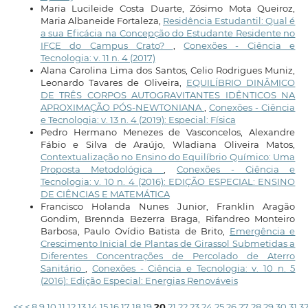
Maria Lucileide Costa Duarte, Zósimo Mota Queiroz,
Maria Albaneide Fortaleza,
Residência Estudantil: Qual é
a sua Eficácia na Concepção do Estudante Residente no
IFCE do Campus Crato?
,
Conexões - Ciência e
Tecnologia: v. 11 n. 4 (2017)
Alana Carolina Lima dos Santos, Celio Rodrigues Muniz,
Leonardo Tavares de Oliveira,
EQUILÍBRIO DINÂMICO
DE TRÊS CORPOS AUTOGRAVITANTES IDÊNTICOS NA
APROXIMAÇÃO PÓS-NEWTONIANA
,
Conexões - Ciência
e Tecnologia: v. 13 n. 4 (2019): Especial: Física
Pedro Hermano Menezes de Vasconcelos, Alexandre
Fábio e Silva de Araújo, Wladiana Oliveira Matos,
Contextualização no Ensino do Equilíbrio Químico: Uma
Proposta Metodológica
,
Conexões - Ciência e
Tecnologia: v. 10 n. 4 (2016): EDIÇÃO ESPECIAL: ENSINO
DE CIÊNCIAS E MATEMÁTICA
Francisco Holanda Nunes Junior, Franklin Aragão
Gondim, Brennda Bezerra Braga, Rifandreo Monteiro
Barbosa, Paulo Ovídio Batista de Brito,
Emergência e
Crescimento Inicial de Plantas de Girassol Submetidas a
Diferentes Concentrações de Percolado de Aterro
Sanitário
,
Conexões - Ciência e Tecnologia: v. 10 n. 5
(2016): Edição Especial: Energias Renováveis
<<
<
8
9
10
11
12
13
14
15
16
17
18
19
20
21
22
23
24
25
26
27
28
29
30
31
3