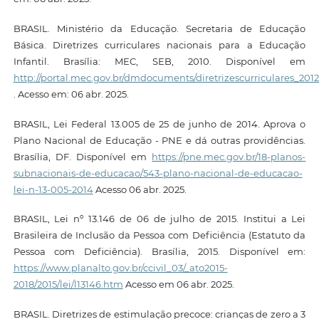
BRASIL. Ministério da Educação. Secretaria de Educação
Básica. Diretrizes curriculares nacionais para a Educação
Infantil. Brasília: MEC, SEB, 2010. Disponível em
http://portal.mec.gov.br/dmdocuments/diretrizescurriculares_2012
. Acesso em: 06 abr. 2025.
BRASIL, Lei Federal 13.005 de 25 de junho de 2014. Aprova o
Plano Nacional de Educação - PNE e dá outras providências.
Brasília, DF. Disponível em
https://pne.mec.gov.br/18-planos-
subnacionais-de-educacao/543-plano-nacional-de-educacao-
lei-n-13-005-2014
Acesso 06 abr. 2025.
BRASIL, Lei nº 13.146 de 06 de julho de 2015. Institui a Lei
Brasileira de Inclusão da Pessoa com Deficiência (Estatuto da
Pessoa com Deficiência). Brasília, 2015. Disponível em:
https://www.planalto.gov.br/ccivil_03/_ato2015-
2018/2015/lei/l13146.htm
Acesso em 06 abr. 2025.
BRASIL. Diretrizes de estimulação precoce: crianças de zero a 3