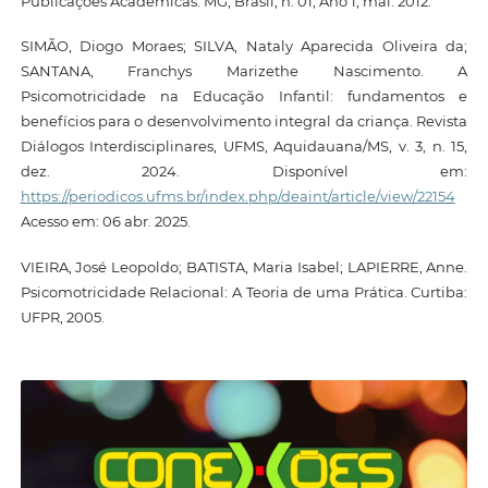
Publicações Acadêmicas. MG, Brasil, n. 01, Ano 1, mai. 2012.
SIMÃO, Diogo Moraes; SILVA, Nataly Aparecida Oliveira da;
SANTANA, Franchys Marizethe Nascimento. A
Psicomotricidade na Educação Infantil: fundamentos e
benefícios para o desenvolvimento integral da criança. Revista
Diálogos Interdisciplinares, UFMS, Aquidauana/MS, v. 3, n. 15,
dez. 2024. Disponível em:
https://periodicos.ufms.br/index.php/deaint/article/view/22154
Acesso em: 06 abr. 2025.
VIEIRA, José Leopoldo; BATISTA, Maria Isabel; LAPIERRE, Anne.
Psicomotricidade Relacional: A Teoria de uma Prática. Curtiba:
UFPR, 2005.