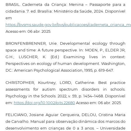
BRASIL. Caderneta da Criança: Menina – Passaporte para a
cidadania. 7. ed. Brasília: Ministério da Saúde, 2024. Disponível
em
https://bvsms.saude.gov.br/bvs/publicacoes/caderneta_crianca_
Acesso em: 06 abr. 2025.
BRONFENBRENNER, Urie. Developmental ecology through
space and time: A future perspective. In: MOEN, P., ELDER JR,
G.H.; LUSCHER, K. (Ed.) Examining lives in context:
Perspectives on ecology of human development. Washington,
DC.: American Psychological Association, 1995, p. 619-647.
CHRISTOPHER, Kourtney; LORD, Catherine. Best practice
assessments for autism spectrum disorders in schools.
Psychology in the Schools. 2022, v. 59, p. 1454–1468. Disponível
em:
https://doi.org/10.1002/pits.22680
Acesso em: 06 abr. 2025.
FELICIANO, Josiane Aguiar Cerqueira, DELOU, Cristina Maria
de Carvalho. Manual para observação dinâmica dos marcos do
desenvolvimento em crianças de 0 a 3 anos. – Universidade