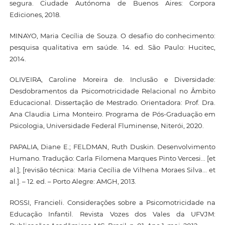
segura. Ciudade Autónoma de Buenos Aires: Corpora
Ediciones, 2018.
MINAYO, Maria Cecília de Souza. O desafio do conhecimento:
pesquisa qualitativa em saúde. 14. ed. São Paulo: Hucitec,
2014.
OLIVEIRA, Caroline Moreira de. Inclusão e Diversidade:
Desdobramentos da Psicomotricidade Relacional no Âmbito
Educacional. Dissertação de Mestrado. Orientadora: Prof. Dra.
Ana Claudia Lima Monteiro. Programa de Pós-Graduação em
Psicologia, Universidade Federal Fluminense, Niterói, 2020.
PAPALIA, Diane E.; FELDMAN, Ruth Duskin. Desenvolvimento
Humano. Tradução: Carla Filomena Marques Pinto Vercesi... [et
al.]; [revisão técnica: Maria Cecília de Vilhena Moraes Silva... et
al.]. – 12. ed. – Porto Alegre: AMGH, 2013.
ROSSI, Francieli. Considerações sobre a Psicomotricidade na
Educação Infantil. Revista Vozes dos Vales da UFVJM: