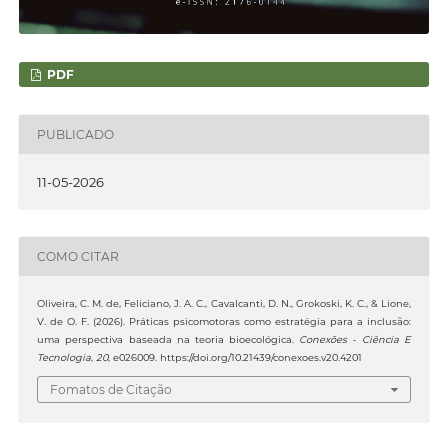
PDF
PUBLICADO
11-05-2026
COMO CITAR
Oliveira, C. M. de, Feliciano, J. A. C., Cavalcanti, D. N., Grokoski, K. C., & Lione,
V. de O. F. (2026). Práticas psicomotoras como estratégia para a inclusão:
uma perspectiva baseada na teoria bioecológica.
Conexões - Ciência E
Tecnologia
,
20
, e026009. https://doi.org/10.21439/conexoes.v20.4201
Fomatos de Citação