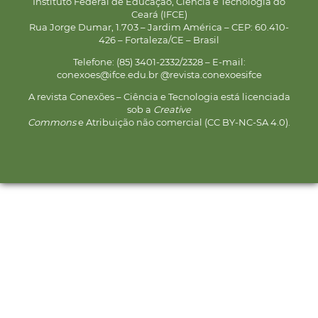
Instituto Federal de Educação, Ciência e Tecnologia do
Ceará (IFCE)
Rua Jorge Dumar, 1.703 – Jardim América – CEP: 60.410-
426 – Fortaleza/CE – Brasil
Telefone: (85) 3401-2332/2328 – E-mail:
conexoes@ifce.edu.br @revista.conexoesifce
A revista Conexões – Ciência e Tecnologia está licenciada
sob a
Creative
Commons
e Atribuição não comercial (CC BY-NC-SA 4.0).