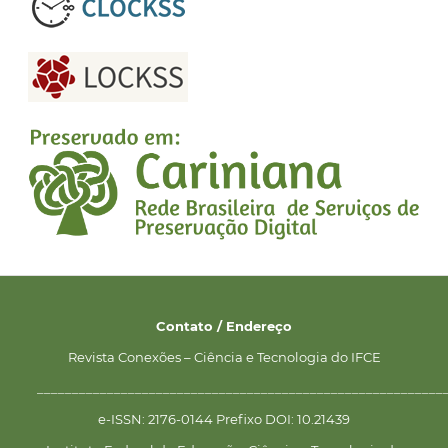
Contato / Endereço
Revista Conexões – Ciência e Tecnologia do IFCE
__________________________________________________________
e-ISSN: 2176-0144 Prefixo DOI: 10.21439