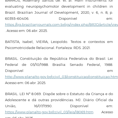
BARROS, Rosemary Santos de. et al. Main instruments for
evaluating neuropsychomotor development in children in
Brazil. Brazilian Journal of Development, 2020, v. 6, n. 8, p.
60393–60406. Disponível em:
https://ojs.brazilianjournals.com.br/ojs/index.php/BRJD/article/vie
. Acesso em: 06 abr. 2025.
BATISTA, Isabel; VIEIRA, Leopoldo. Textos e contextos em
Psicomotricidade Relacional. Fortaleza: RDS. 2021.
BRASIL. Constituição da República Federativa do Brasil. Lei
Federal de 05/10/1988. Brasília: Senado Federal, 1988.
Disponível em
http://www.planalto.gov.br/ccivil_03/constituicao/constituicao.htm
Acesso em: 06 abr. 2025.
BRASIL. LEI Nº 8.069. Dispõe sobre o Estatuto da Criança e do
Adolescente e dá outras providências. MJ. Diário Oficial da
União, 16/07/1990. Disponível em:
https://www.planalto.gov.br/ccivil_03/leis/l8069.htm
Acesso
em: 06 abr. 2025.