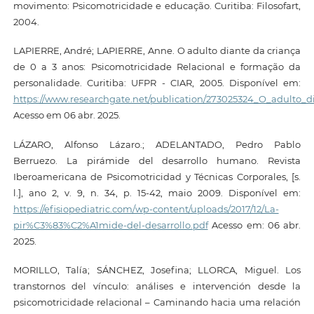
movimento: Psicomotricidade e educação. Curitiba: Filosofart,
2004.
LAPIERRE, André; LAPIERRE, Anne. O adulto diante da criança
de 0 a 3 anos: Psicomotricidade Relacional e formação da
personalidade. Curitiba: UFPR - CIAR, 2005. Disponível em:
https://www.researchgate.net/publication/273025324_O_adulto_
Acesso em 06 abr. 2025.
LÁZARO, Alfonso Lázaro.; ADELANTADO, Pedro Pablo
Berruezo. La pirámide del desarrollo humano. Revista
Iberoamericana de Psicomotricidad y Técnicas Corporales, [s.
l.], ano 2, v. 9, n. 34, p. 15-42, maio 2009. Disponível em:
https://efisiopediatric.com/wp-content/uploads/2017/12/La-
pir%C3%83%C2%A1mide-del-desarrollo.pdf
Acesso em: 06 abr.
2025.
MORILLO, Talía; SÁNCHEZ, Josefina; LLORCA, Miguel. Los
transtornos del vínculo: análises e intervención desde la
psicomotricidade relacional – Caminando hacia uma relación