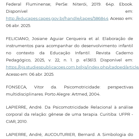
Federal Fluminense; PerSe: Niterói, 2019. 64p. Ebook.
Disponível em:
http://educapes.capes.gov.br/handle/capes/586844
Acesso em:
06 abr. 2025.
FELICIANO, Josiane Aguiar Cerqueira et al. Elaboração de
instrumentos para acompanhar do desenvolvimento infantil
no contexto da Educação Infantil. Revista Caderno
Pedagógico, 2025, v. 22, n. 1. p. e13613. Disponível em:
https://ojs.studiespublicacoes.com.br/ojs/index.php/cadped/article
Acesso em: 06 abr. 2025.
FONSECA, Vitor da. Psicomotricidade: perspectivas
multidisciplinares. Porto Alegre: Artmed, 2004.
LAPIERRE, André. Da Psicomotricidade Relacional à análise
corporal da relação: gênese de uma terapia. Curitiba: UFPR -
CIAR, 2010.
LAPIERRE, André; AUCOUTURIER, Bernard. A Simbologia do