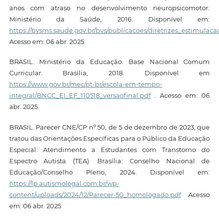
anos com atraso no desenvolvimento neuropsicomotor.
Ministério da Saúde, 2016. Disponível em:
https://bvsms.saude.gov.br/bvs/publicacoes/diretrizes_estimula
Acesso em: 06 abr. 2025.
BRASIL. Ministério da Educação. Base Nacional Comum
Curricular. Brasília, 2018. Disponível em
https://www.gov.br/mec/pt-br/escola-em-tempo-
integral/BNCC_EI_EF_110518_versaofinal.pdf
. Acesso em: 06
abr. 2025.
BRASIL. Parecer CNE/CP nº 50, de 5 de dezembro de 2023, que
tratou das Orientações Específicas para o Público da Educação
Especial: Atendimento a Estudantes com Transtorno do
Espectro Autista (TEA). Brasília: Conselho Nacional de
Educação/Conselho Pleno, 2024. Disponível em:
https://lp.autismolegal.com.br/wp-
content/uploads/2024/12/Parecer-50_homologado.pdf
Acesso
em: 06 abr. 2025