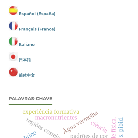
Español (España)
Français (France)
Italiano
日本語
简体中文
PALAVRAS-CHAVE
experiência formativa
Água vermelha
macronutrientes
regiões costeiras
ciência
arduino
padrões de cor