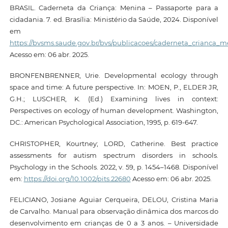
BRASIL. Caderneta da Criança: Menina – Passaporte para a
cidadania. 7. ed. Brasília: Ministério da Saúde, 2024. Disponível
em
https://bvsms.saude.gov.br/bvs/publicacoes/caderneta_crianca_
Acesso em: 06 abr. 2025.
BRONFENBRENNER, Urie. Developmental ecology through
space and time: A future perspective. In: MOEN, P., ELDER JR,
G.H.; LUSCHER, K. (Ed.) Examining lives in context:
Perspectives on ecology of human development. Washington,
DC.: American Psychological Association, 1995, p. 619-647.
CHRISTOPHER, Kourtney; LORD, Catherine. Best practice
assessments for autism spectrum disorders in schools.
Psychology in the Schools. 2022, v. 59, p. 1454–1468. Disponível
em:
https://doi.org/10.1002/pits.22680
Acesso em: 06 abr. 2025.
FELICIANO, Josiane Aguiar Cerqueira, DELOU, Cristina Maria
de Carvalho. Manual para observação dinâmica dos marcos do
desenvolvimento em crianças de 0 a 3 anos. – Universidade