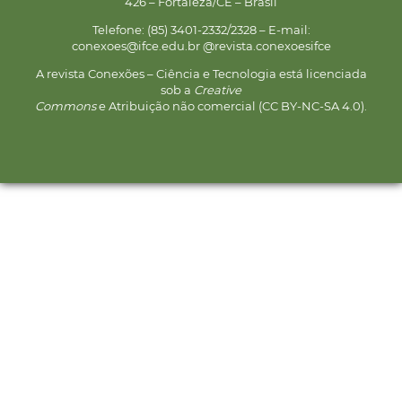
426 – Fortaleza/CE – Brasil
Telefone: (85) 3401-2332/2328 – E-mail:
conexoes@ifce.edu.br @revista.conexoesifce
A revista Conexões – Ciência e Tecnologia está licenciada
sob a
Creative
Commons
e Atribuição não comercial (CC BY-NC-SA 4.0).