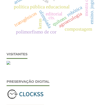
ensino. jogos. pibid.
mostra de física.
política pública educacional
robótica
olimpíada
transgênicos
agroecologia
editorial
quítons
cts.
keras
compostagem
polimorfismo de cor
VISITANTES
PRESERVAÇÃO DIGITAL