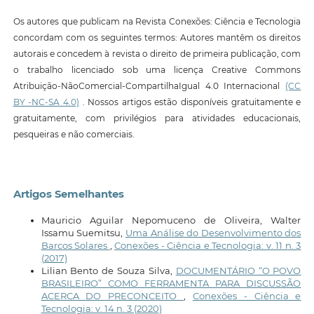
Os autores que publicam na Revista Conexões: Ciência e Tecnologia
concordam com os seguintes termos: Autores mantêm os direitos
autorais e concedem à revista o direito de primeira publicação, com
o trabalho licenciado sob uma licença Creative Commons
Atribuição-NãoComercial-CompartilhaIgual 4.0 Internacional
(CC
BY -NC-SA 4.0)
. Nossos artigos estão disponíveis gratuitamente e
gratuitamente, com privilégios para atividades educacionais,
pesqueiras e não comerciais.
Artigos Semelhantes
Mauricio Aguilar Nepomuceno de Oliveira, Walter
Issamu Suemitsu,
Uma Análise do Desenvolvimento dos
Barcos Solares
,
Conexões - Ciência e Tecnologia: v. 11 n. 3
(2017)
Lilian Bento de Souza Silva,
DOCUMENTÁRIO “O POVO
BRASILEIRO” COMO FERRAMENTA PARA DISCUSSÃO
ACERCA DO PRECONCEITO
,
Conexões - Ciência e
Tecnologia: v. 14 n. 3 (2020)