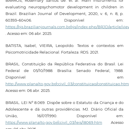
BARROS, Rosemary Santos de. et al. Main instruments for
evaluating neuropsychomotor development in children in
Brazil. Brazilian Journal of Development, 2020, v. 6, n. 8, p.
60393–60406. Disponível em:
https://ojs.brazilianjournals.com.br/ojs/index.php/BRJD/article/vie
. Acesso em: 06 abr. 2025.
BATISTA, Isabel; VIEIRA, Leopoldo. Textos e contextos em
Psicomotricidade Relacional. Fortaleza: RDS. 2021.
BRASIL. Constituição da República Federativa do Brasil. Lei
Federal de 05/10/1988. Brasília: Senado Federal, 1988.
Disponível em
http://www.planalto.gov.br/ccivil_03/constituicao/constituicao.htm
Acesso em: 06 abr. 2025.
BRASIL. LEI Nº 8.069. Dispõe sobre o Estatuto da Criança e do
Adolescente e dá outras providências. MJ. Diário Oficial da
União, 16/07/1990. Disponível em:
https://www.planalto.gov.br/ccivil_03/leis/l8069.htm
Acesso
em: 06 abr. 2025.