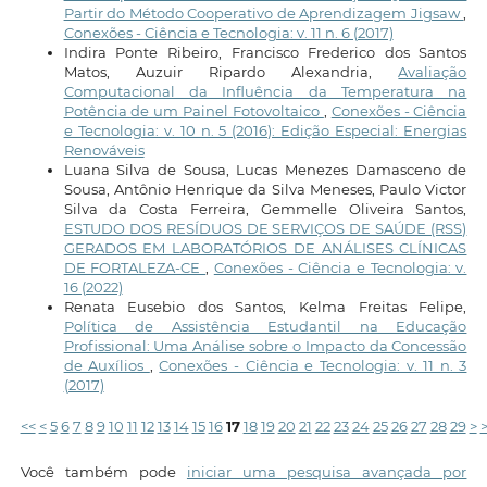
Partir do Método Cooperativo de Aprendizagem Jigsaw
,
Conexões - Ciência e Tecnologia: v. 11 n. 6 (2017)
Indira Ponte Ribeiro, Francisco Frederico dos Santos
Matos, Auzuir Ripardo Alexandria,
Avaliação
Computacional da Influência da Temperatura na
Potência de um Painel Fotovoltaico
,
Conexões - Ciência
e Tecnologia: v. 10 n. 5 (2016): Edição Especial: Energias
Renováveis
Luana Silva de Sousa, Lucas Menezes Damasceno de
Sousa, Antônio Henrique da Silva Meneses, Paulo Victor
Silva da Costa Ferreira, Gemmelle Oliveira Santos,
ESTUDO DOS RESÍDUOS DE SERVIÇOS DE SAÚDE (RSS)
GERADOS EM LABORATÓRIOS DE ANÁLISES CLÍNICAS
DE FORTALEZA-CE
,
Conexões - Ciência e Tecnologia: v.
16 (2022)
Renata Eusebio dos Santos, Kelma Freitas Felipe,
Política de Assistência Estudantil na Educação
Profissional: Uma Análise sobre o Impacto da Concessão
de Auxílios
,
Conexões - Ciência e Tecnologia: v. 11 n. 3
(2017)
<<
<
5
6
7
8
9
10
11
12
13
14
15
16
17
18
19
20
21
22
23
24
25
26
27
28
29
>
Você também pode
iniciar uma pesquisa avançada por