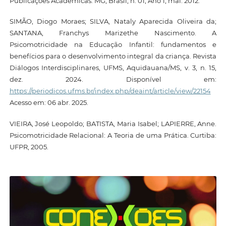
Publicações Acadêmicas. MG, Brasil, n. 01, Ano 1, mai. 2012.
SIMÃO, Diogo Moraes; SILVA, Nataly Aparecida Oliveira da;
SANTANA, Franchys Marizethe Nascimento. A
Psicomotricidade na Educação Infantil: fundamentos e
benefícios para o desenvolvimento integral da criança. Revista
Diálogos Interdisciplinares, UFMS, Aquidauana/MS, v. 3, n. 15,
dez. 2024. Disponível em:
https://periodicos.ufms.br/index.php/deaint/article/view/22154
Acesso em: 06 abr. 2025.
VIEIRA, José Leopoldo; BATISTA, Maria Isabel; LAPIERRE, Anne.
Psicomotricidade Relacional: A Teoria de uma Prática. Curtiba:
UFPR, 2005.