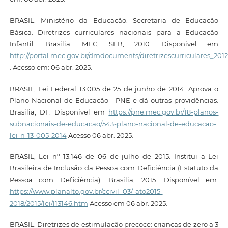
BRASIL. Ministério da Educação. Secretaria de Educação
Básica. Diretrizes curriculares nacionais para a Educação
Infantil. Brasília: MEC, SEB, 2010. Disponível em
http://portal.mec.gov.br/dmdocuments/diretrizescurriculares_2012
. Acesso em: 06 abr. 2025.
BRASIL, Lei Federal 13.005 de 25 de junho de 2014. Aprova o
Plano Nacional de Educação - PNE e dá outras providências.
Brasília, DF. Disponível em
https://pne.mec.gov.br/18-planos-
subnacionais-de-educacao/543-plano-nacional-de-educacao-
lei-n-13-005-2014
Acesso 06 abr. 2025.
BRASIL, Lei nº 13.146 de 06 de julho de 2015. Institui a Lei
Brasileira de Inclusão da Pessoa com Deficiência (Estatuto da
Pessoa com Deficiência). Brasília, 2015. Disponível em:
https://www.planalto.gov.br/ccivil_03/_ato2015-
2018/2015/lei/l13146.htm
Acesso em 06 abr. 2025.
BRASIL. Diretrizes de estimulação precoce: crianças de zero a 3