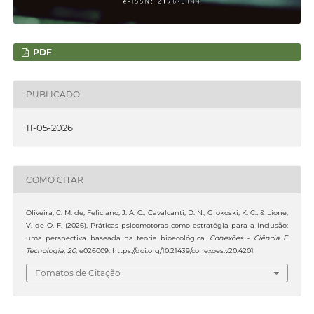
PDF
PUBLICADO
11-05-2026
COMO CITAR
Oliveira, C. M. de, Feliciano, J. A. C., Cavalcanti, D. N., Grokoski, K. C., & Lione,
V. de O. F. (2026). Práticas psicomotoras como estratégia para a inclusão:
uma perspectiva baseada na teoria bioecológica.
Conexões - Ciência E
Tecnologia
,
20
, e026009. https://doi.org/10.21439/conexoes.v20.4201
Fomatos de Citação