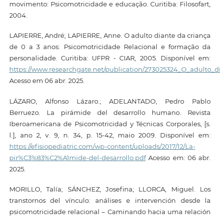
movimento: Psicomotricidade e educação. Curitiba: Filosofart,
2004.
LAPIERRE, André; LAPIERRE, Anne. O adulto diante da criança
de 0 a 3 anos: Psicomotricidade Relacional e formação da
personalidade. Curitiba: UFPR - CIAR, 2005. Disponível em:
https://www.researchgate.net/publication/273025324_O_adulto_
Acesso em 06 abr. 2025.
LÁZARO, Alfonso Lázaro.; ADELANTADO, Pedro Pablo
Berruezo. La pirámide del desarrollo humano. Revista
Iberoamericana de Psicomotricidad y Técnicas Corporales, [s.
l.], ano 2, v. 9, n. 34, p. 15-42, maio 2009. Disponível em:
https://efisiopediatric.com/wp-content/uploads/2017/12/La-
pir%C3%83%C2%A1mide-del-desarrollo.pdf
Acesso em: 06 abr.
2025.
MORILLO, Talía; SÁNCHEZ, Josefina; LLORCA, Miguel. Los
transtornos del vínculo: análises e intervención desde la
psicomotricidade relacional – Caminando hacia uma relación