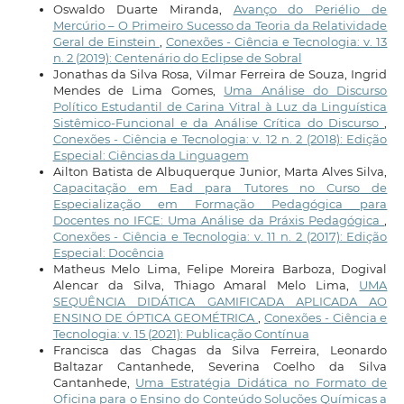
Oswaldo Duarte Miranda,
Avanço do Periélio de
Mercúrio – O Primeiro Sucesso da Teoria da Relatividade
Geral de Einstein
,
Conexões - Ciência e Tecnologia: v. 13
n. 2 (2019): Centenário do Eclipse de Sobral
Jonathas da Silva Rosa, Vilmar Ferreira de Souza, Ingrid
Mendes de Lima Gomes,
Uma Análise do Discurso
Político Estudantil de Carina Vitral à Luz da Linguística
Sistêmico-Funcional e da Análise Crítica do Discurso
,
Conexões - Ciência e Tecnologia: v. 12 n. 2 (2018): Edição
Especial: Ciências da Linguagem
Ailton Batista de Albuquerque Junior, Marta Alves Silva,
Capacitação em Ead para Tutores no Curso de
Especialização em Formação Pedagógica para
Docentes no IFCE: Uma Análise da Práxis Pedagógica
,
Conexões - Ciência e Tecnologia: v. 11 n. 2 (2017): Edição
Especial: Docência
Matheus Melo Lima, Felipe Moreira Barboza, Dogival
Alencar da Silva, Thiago Amaral Melo Lima,
UMA
SEQUÊNCIA DIDÁTICA GAMIFICADA APLICADA AO
ENSINO DE ÓPTICA GEOMÉTRICA
,
Conexões - Ciência e
Tecnologia: v. 15 (2021): Publicação Contínua
Francisca das Chagas da Silva Ferreira, Leonardo
Baltazar Cantanhede, Severina Coelho da Silva
Cantanhede,
Uma Estratégia Didática no Formato de
Oficina para o Ensino do Conteúdo Soluções Químicas a