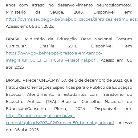
anos com atraso no desenvolvimento neuropsicomotor.
Ministério da Saúde, 2016. Disponível em:
https://bvsms.saude.gov.br/bvs/publicacoes/diretrizes_estimula
Acesso em: 06 abr. 2025.
BRASIL. Ministério da Educação. Base Nacional Comum
Curricular. Brasília, 2018. Disponível em
https://www.gov.br/mec/pt-br/escola-em-tempo-
integral/BNCC_EI_EF_110518_versaofinal.pdf
. Acesso em: 06
abr. 2025.
BRASIL. Parecer CNE/CP nº 50, de 5 de dezembro de 2023, que
tratou das Orientações Específicas para o Público da Educação
Especial: Atendimento a Estudantes com Transtorno do
Espectro Autista (TEA). Brasília: Conselho Nacional de
Educação/Conselho Pleno, 2024. Disponível em:
https://lp.autismolegal.com.br/wp-
content/uploads/2024/12/Parecer-50_homologado.pdf
Acesso
em: 06 abr. 2025