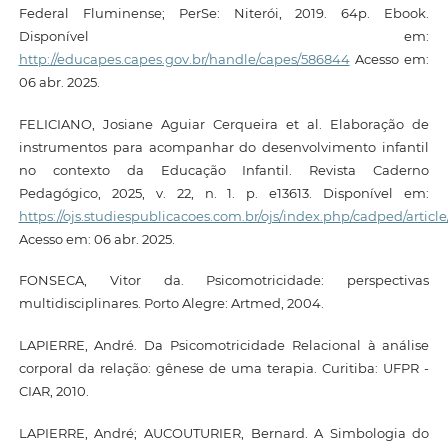
Federal Fluminense; PerSe: Niterói, 2019. 64p. Ebook.
Disponível em:
http://educapes.capes.gov.br/handle/capes/586844
Acesso em:
06 abr. 2025.
FELICIANO, Josiane Aguiar Cerqueira et al. Elaboração de
instrumentos para acompanhar do desenvolvimento infantil
no contexto da Educação Infantil. Revista Caderno
Pedagógico, 2025, v. 22, n. 1. p. e13613. Disponível em:
https://ojs.studiespublicacoes.com.br/ojs/index.php/cadped/article
Acesso em: 06 abr. 2025.
FONSECA, Vitor da. Psicomotricidade: perspectivas
multidisciplinares. Porto Alegre: Artmed, 2004.
LAPIERRE, André. Da Psicomotricidade Relacional à análise
corporal da relação: gênese de uma terapia. Curitiba: UFPR -
CIAR, 2010.
LAPIERRE, André; AUCOUTURIER, Bernard. A Simbologia do