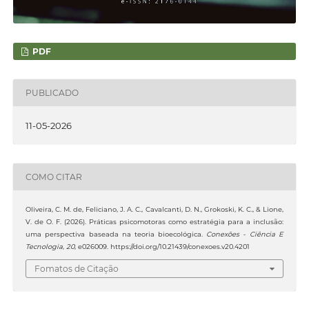
PDF
PUBLICADO
11-05-2026
COMO CITAR
Oliveira, C. M. de, Feliciano, J. A. C., Cavalcanti, D. N., Grokoski, K. C., & Lione,
V. de O. F. (2026). Práticas psicomotoras como estratégia para a inclusão:
uma perspectiva baseada na teoria bioecológica.
Conexões - Ciência E
Tecnologia
,
20
, e026009. https://doi.org/10.21439/conexoes.v20.4201
Fomatos de Citação