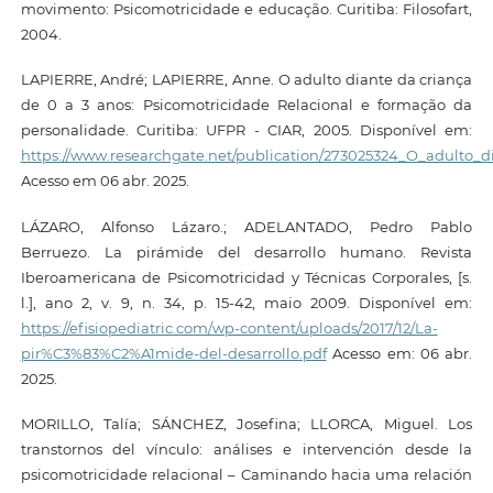
movimento: Psicomotricidade e educação. Curitiba: Filosofart,
2004.
LAPIERRE, André; LAPIERRE, Anne. O adulto diante da criança
de 0 a 3 anos: Psicomotricidade Relacional e formação da
personalidade. Curitiba: UFPR - CIAR, 2005. Disponível em:
https://www.researchgate.net/publication/273025324_O_adulto_
Acesso em 06 abr. 2025.
LÁZARO, Alfonso Lázaro.; ADELANTADO, Pedro Pablo
Berruezo. La pirámide del desarrollo humano. Revista
Iberoamericana de Psicomotricidad y Técnicas Corporales, [s.
l.], ano 2, v. 9, n. 34, p. 15-42, maio 2009. Disponível em:
https://efisiopediatric.com/wp-content/uploads/2017/12/La-
pir%C3%83%C2%A1mide-del-desarrollo.pdf
Acesso em: 06 abr.
2025.
MORILLO, Talía; SÁNCHEZ, Josefina; LLORCA, Miguel. Los
transtornos del vínculo: análises e intervención desde la
psicomotricidade relacional – Caminando hacia uma relación