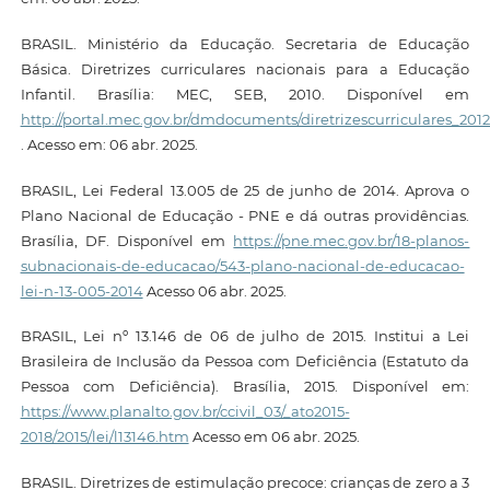
BRASIL. Ministério da Educação. Secretaria de Educação
Básica. Diretrizes curriculares nacionais para a Educação
Infantil. Brasília: MEC, SEB, 2010. Disponível em
http://portal.mec.gov.br/dmdocuments/diretrizescurriculares_2012
. Acesso em: 06 abr. 2025.
BRASIL, Lei Federal 13.005 de 25 de junho de 2014. Aprova o
Plano Nacional de Educação - PNE e dá outras providências.
Brasília, DF. Disponível em
https://pne.mec.gov.br/18-planos-
subnacionais-de-educacao/543-plano-nacional-de-educacao-
lei-n-13-005-2014
Acesso 06 abr. 2025.
BRASIL, Lei nº 13.146 de 06 de julho de 2015. Institui a Lei
Brasileira de Inclusão da Pessoa com Deficiência (Estatuto da
Pessoa com Deficiência). Brasília, 2015. Disponível em:
https://www.planalto.gov.br/ccivil_03/_ato2015-
2018/2015/lei/l13146.htm
Acesso em 06 abr. 2025.
BRASIL. Diretrizes de estimulação precoce: crianças de zero a 3