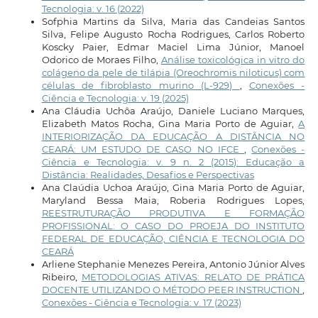
Tecnologia: v. 16 (2022)
Sofphia Martins da Silva, Maria das Candeias Santos
Silva, Felipe Augusto Rocha Rodrigues, Carlos Roberto
Koscky Paier, Edmar Maciel Lima Júnior, Manoel
Odorico de Moraes Filho,
Análise toxicológica in vitro do
colágeno da pele de tilápia (Oreochromis niloticus) com
células de fibroblasto murino (L-929)
,
Conexões -
Ciência e Tecnologia: v. 19 (2025)
Ana Cláudia Uchôa Araújo, Daniele Luciano Marques,
Elizabeth Matos Rocha, Gina Maria Porto de Aguiar,
A
INTERIORIZAÇÃO DA EDUCAÇÃO A DISTÂNCIA NO
CEARÁ: UM ESTUDO DE CASO NO IFCE
,
Conexões -
Ciência e Tecnologia: v. 9 n. 2 (2015): Educação a
Distância: Realidades, Desafios e Perspectivas
Ana Claúdia Uchoa Araújo, Gina Maria Porto de Aguiar,
Maryland Bessa Maia, Roberia Rodrigues Lopes,
REESTRUTURAÇÃO PRODUTIVA E FORMAÇÃO
PROFISSIONAL: O CASO DO PROEJA DO INSTITUTO
FEDERAL DE EDUCAÇÃO, CIÊNCIA E TECNOLOGIA DO
CEARÁ
Arliene Stephanie Menezes Pereira, Antonio Júnior Alves
Ribeiro,
METODOLOGIAS ATIVAS: RELATO DE PRÁTICA
DOCENTE UTILIZANDO O MÉTODO PEER INSTRUCTION
,
Conexões - Ciência e Tecnologia: v. 17 (2023)