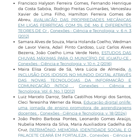
Francisco Halyson Ferreira Gomes, Fernando Henrique
da Costa Sabóia, Rodrigo Freitas Guimarães, Venceslau
Xavier de Lima Filho, Hamilton Ferreira Gomes de
Abreu,
AVALIAÇÃO DAS PROPRIEDADES MECÂNICAS
EM LIGAS FERRÍTICAS COM 5% DE Mo E DIFERENTES
TEORES DE Cr
,
Conexões - Ciência e Tecnologia: v. 6 n. 3
(2012)
Samara Alves de Souza, Maria Holanda Coelho, Wedman
de Lavor Vieira, Adail Pinto Cardoso, Luiz Carlos Alves
Bezerra, João Coelho Lima Verde Neto,
ESTUDOS DAS
CHUVAS MÁXIMAS PARA O MUNICÍPIO DE IGUATU-CE
,
Conexões - Ciência e Tecnologia: v. 10 n. 2 (2016)
Maira Elisa Grassi de Sá, Vera Lúcia de Almeida,
A
INCLUSÃO DOS IDOSOS NO MUNDO DIGITAL ATRAVÉS
DAS NOVAS TECNOLOGIAS DA INFORMAÇÃO E
COMUNICAÇÃO (NTICs)
,
Conexões - Ciência e
Tecnologia: Vol. 6, No. 1 (2012)
Luiz Marcelo Darroz, Stella Castilhos Morigi dos Santos,
Cleci Teresinha Werner da Rosa,
Educação digital onlife:
uma jornada de ensino promotora de aprendizagens
docentes.
,
Conexões - Ciência e Tecnologia: v. 18 (2024)
João Pedro Barbosa Pontes, Leonardo Gomes Araújo,
Nubelia Moreira da Silva, Maria Auxiliadora Gadelha da
Cruz,
PATRIMÔNIO, MEMÓRIA, IDENTIDADE SOCIAL E O
PALACETE CEARÁ EM FORTALEZA
,
Conexões - Ciência e