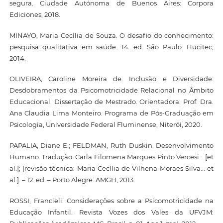
segura. Ciudade Autónoma de Buenos Aires: Corpora
Ediciones, 2018.
MINAYO, Maria Cecília de Souza. O desafio do conhecimento:
pesquisa qualitativa em saúde. 14. ed. São Paulo: Hucitec,
2014.
OLIVEIRA, Caroline Moreira de. Inclusão e Diversidade:
Desdobramentos da Psicomotricidade Relacional no Âmbito
Educacional. Dissertação de Mestrado. Orientadora: Prof. Dra.
Ana Claudia Lima Monteiro. Programa de Pós-Graduação em
Psicologia, Universidade Federal Fluminense, Niterói, 2020.
PAPALIA, Diane E.; FELDMAN, Ruth Duskin. Desenvolvimento
Humano. Tradução: Carla Filomena Marques Pinto Vercesi... [et
al.]; [revisão técnica: Maria Cecília de Vilhena Moraes Silva... et
al.]. – 12. ed. – Porto Alegre: AMGH, 2013.
ROSSI, Francieli. Considerações sobre a Psicomotricidade na
Educação Infantil. Revista Vozes dos Vales da UFVJM: