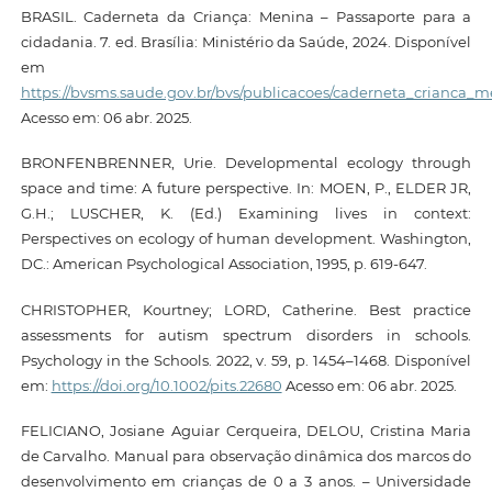
BRASIL. Caderneta da Criança: Menina – Passaporte para a
cidadania. 7. ed. Brasília: Ministério da Saúde, 2024. Disponível
em
https://bvsms.saude.gov.br/bvs/publicacoes/caderneta_crianca_
Acesso em: 06 abr. 2025.
BRONFENBRENNER, Urie. Developmental ecology through
space and time: A future perspective. In: MOEN, P., ELDER JR,
G.H.; LUSCHER, K. (Ed.) Examining lives in context:
Perspectives on ecology of human development. Washington,
DC.: American Psychological Association, 1995, p. 619-647.
CHRISTOPHER, Kourtney; LORD, Catherine. Best practice
assessments for autism spectrum disorders in schools.
Psychology in the Schools. 2022, v. 59, p. 1454–1468. Disponível
em:
https://doi.org/10.1002/pits.22680
Acesso em: 06 abr. 2025.
FELICIANO, Josiane Aguiar Cerqueira, DELOU, Cristina Maria
de Carvalho. Manual para observação dinâmica dos marcos do
desenvolvimento em crianças de 0 a 3 anos. – Universidade