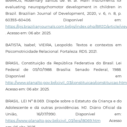
BARROS, Rosemary Santos de. et al. Main instruments for
evaluating neuropsychomotor development in children in
Brazil. Brazilian Journal of Development, 2020, v. 6, n. 8, p.
60393–60406. Disponível em:
https://ojs.brazilianjournals.com.br/ojs/index.php/BRJD/article/vie
. Acesso em: 06 abr. 2025.
BATISTA, Isabel; VIEIRA, Leopoldo. Textos e contextos em
Psicomotricidade Relacional. Fortaleza: RDS. 2021.
BRASIL. Constituição da República Federativa do Brasil. Lei
Federal de 05/10/1988. Brasília: Senado Federal, 1988.
Disponível em
http://www.planalto.gov.br/ccivil_03/constituicao/constituicao.htm
Acesso em: 06 abr. 2025.
BRASIL. LEI Nº 8.069. Dispõe sobre o Estatuto da Criança e do
Adolescente e dá outras providências. MJ. Diário Oficial da
União, 16/07/1990. Disponível em:
https://www.planalto.gov.br/ccivil_03/leis/l8069.htm
Acesso
em: 06 abr. 2025.