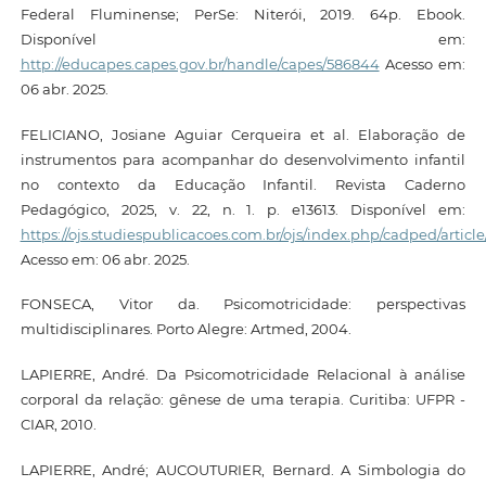
Federal Fluminense; PerSe: Niterói, 2019. 64p. Ebook.
Disponível em:
http://educapes.capes.gov.br/handle/capes/586844
Acesso em:
06 abr. 2025.
FELICIANO, Josiane Aguiar Cerqueira et al. Elaboração de
instrumentos para acompanhar do desenvolvimento infantil
no contexto da Educação Infantil. Revista Caderno
Pedagógico, 2025, v. 22, n. 1. p. e13613. Disponível em:
https://ojs.studiespublicacoes.com.br/ojs/index.php/cadped/article
Acesso em: 06 abr. 2025.
FONSECA, Vitor da. Psicomotricidade: perspectivas
multidisciplinares. Porto Alegre: Artmed, 2004.
LAPIERRE, André. Da Psicomotricidade Relacional à análise
corporal da relação: gênese de uma terapia. Curitiba: UFPR -
CIAR, 2010.
LAPIERRE, André; AUCOUTURIER, Bernard. A Simbologia do