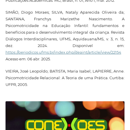
Publicações Acadêmicas. MG, Brasil, n. 01, Ano 1, mai. 2012.
SIMÃO, Diogo Moraes; SILVA, Nataly Aparecida Oliveira da;
SANTANA, Franchys Marizethe Nascimento. A
Psicomotricidade na Educação Infantil: fundamentos e
benefícios para o desenvolvimento integral da criança. Revista
Diálogos Interdisciplinares, UFMS, Aquidauana/MS, v. 3, n. 15,
dez. 2024. Disponível em:
https://periodicos.ufms.br/index.php/deaint/article/view/22154
Acesso em: 06 abr. 2025.
VIEIRA, José Leopoldo; BATISTA, Maria Isabel; LAPIERRE, Anne.
Psicomotricidade Relacional: A Teoria de uma Prática. Curtiba:
UFPR, 2005.