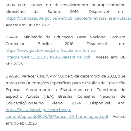
anos com atraso no desenvolvimento neuropsicomotor.
Ministério da Saúde, 2016. Disponível em:
https://bvsms.saude.gov.br/bvs/publicacoes/diretrizes_estimula
Acesso em: 06 abr. 2025.
BRASIL. Ministério da Educação. Base Nacional Comum
Curricular. Brasília, 2018. Disponível em
https://www.gov.br/mec/pt-br/escola-em-tempo-
integral/BNCC_EI_EF_110518_versaofinal.pdf
. Acesso em: 06
abr. 2025.
BRASIL. Parecer CNE/CP nº 50, de 5 de dezembro de 2023, que
tratou das Orientações Específicas para o Público da Educação
Especial: Atendimento a Estudantes com Transtorno do
Espectro Autista (TEA). Brasília: Conselho Nacional de
Educação/Conselho Pleno, 2024. Disponível em:
https://lp.autismolegal.com.br/wp-
content/uploads/2024/12/Parecer-50_homologado.pdf
Acesso
em: 06 abr. 2025