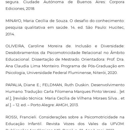
segura. Ciudade Autónoma de Buenos Aires: Corpora
Ediciones, 2018.
MINAYO, Maria Cecília de Souza. O desafio do conhecimento:
pesquisa qualitativa em saúde. 14. ed. São Paulo: Hucitec,
2014.
OLIVEIRA, Caroline Moreira de. Inclusão e Diversidade:
Desdobramentos da Psicomotricidade Relacional no Âmbito
Educacional. Dissertação de Mestrado. Orientadora: Prof. Dra.
Ana Claudia Lima Monteiro. Programa de Pós-Graduação em
Psicologia, Universidade Federal Fluminense, Niterói, 2020.
PAPALIA, Diane E.; FELDMAN, Ruth Duskin. Desenvolvimento
Humano. Tradução: Carla Filomena Marques Pinto Vercesi... [et
al.]; [revisão técnica: Maria Cecília de Vilhena Moraes Silva... et
al.]. – 12. ed. – Porto Alegre: AMGH, 2013.
ROSSI, Francieli. Considerações sobre a Psicomotricidade na
Educação Infantil. Revista Vozes dos Vales da UFVJM: