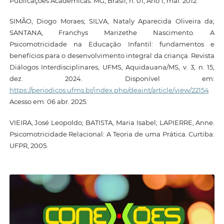
Publicações Acadêmicas. MG, Brasil, n. 01, Ano 1, mai. 2012.
SIMÃO, Diogo Moraes; SILVA, Nataly Aparecida Oliveira da;
SANTANA, Franchys Marizethe Nascimento. A
Psicomotricidade na Educação Infantil: fundamentos e
benefícios para o desenvolvimento integral da criança. Revista
Diálogos Interdisciplinares, UFMS, Aquidauana/MS, v. 3, n. 15,
dez. 2024. Disponível em:
https://periodicos.ufms.br/index.php/deaint/article/view/22154
Acesso em: 06 abr. 2025.
VIEIRA, José Leopoldo; BATISTA, Maria Isabel; LAPIERRE, Anne.
Psicomotricidade Relacional: A Teoria de uma Prática. Curtiba:
UFPR, 2005.