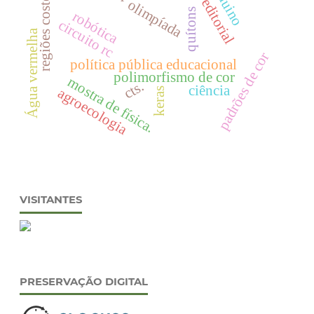
regiões costeiras
arduino
editorial
olimpíada
quítons
robótica
circuito rc
Água vermelha
padrões de cor
política pública educacional
polimorfismo de cor
mostra de física.
cts.
ciência
agroecologia
keras
VISITANTES
PRESERVAÇÃO DIGITAL