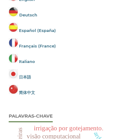
Deutsch
Español (España)
Français (France)
Italiano
日本語
简体中文
PALAVRAS-CHAVE
irrigação por gotejamento.
visão computacional