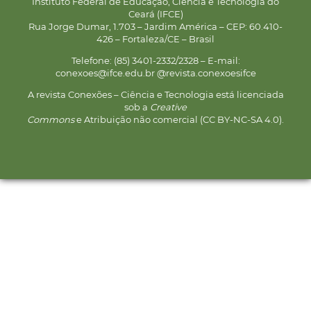
Instituto Federal de Educação, Ciência e Tecnologia do
Ceará (IFCE)
Rua Jorge Dumar, 1.703 – Jardim América – CEP: 60.410-
426 – Fortaleza/CE – Brasil
Telefone: (85) 3401-2332/2328 – E-mail:
conexoes@ifce.edu.br @revista.conexoesifce
A revista Conexões – Ciência e Tecnologia está licenciada
sob a
Creative
Commons
e Atribuição não comercial (CC BY-NC-SA 4.0).