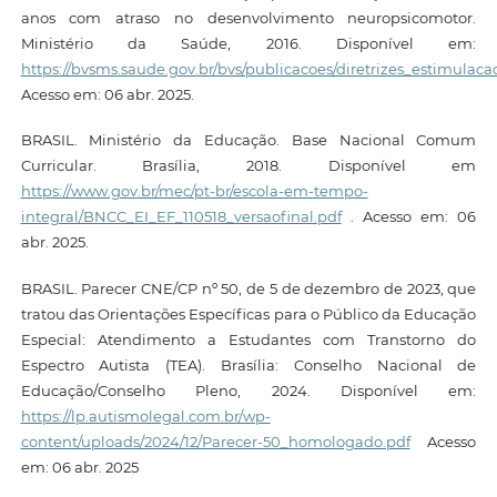
anos com atraso no desenvolvimento neuropsicomotor.
Ministério da Saúde, 2016. Disponível em:
https://bvsms.saude.gov.br/bvs/publicacoes/diretrizes_estimula
Acesso em: 06 abr. 2025.
BRASIL. Ministério da Educação. Base Nacional Comum
Curricular. Brasília, 2018. Disponível em
https://www.gov.br/mec/pt-br/escola-em-tempo-
integral/BNCC_EI_EF_110518_versaofinal.pdf
. Acesso em: 06
abr. 2025.
BRASIL. Parecer CNE/CP nº 50, de 5 de dezembro de 2023, que
tratou das Orientações Específicas para o Público da Educação
Especial: Atendimento a Estudantes com Transtorno do
Espectro Autista (TEA). Brasília: Conselho Nacional de
Educação/Conselho Pleno, 2024. Disponível em:
https://lp.autismolegal.com.br/wp-
content/uploads/2024/12/Parecer-50_homologado.pdf
Acesso
em: 06 abr. 2025