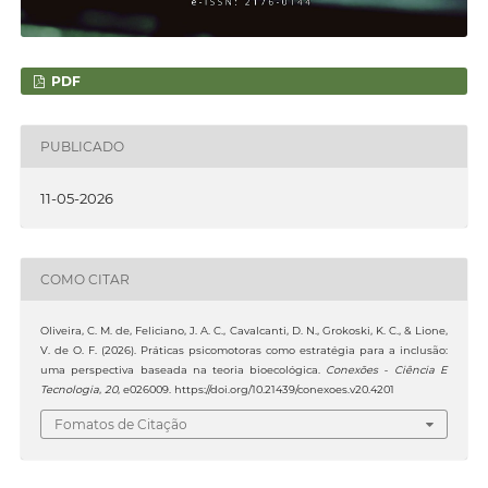
PDF
PUBLICADO
11-05-2026
COMO CITAR
Oliveira, C. M. de, Feliciano, J. A. C., Cavalcanti, D. N., Grokoski, K. C., & Lione,
V. de O. F. (2026). Práticas psicomotoras como estratégia para a inclusão:
uma perspectiva baseada na teoria bioecológica.
Conexões - Ciência E
Tecnologia
,
20
, e026009. https://doi.org/10.21439/conexoes.v20.4201
Fomatos de Citação