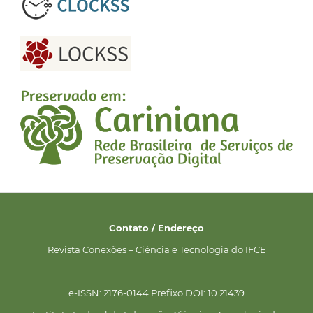
Contato / Endereço
Revista Conexões – Ciência e Tecnologia do IFCE
__________________________________________________________
e-ISSN: 2176-0144 Prefixo DOI: 10.21439