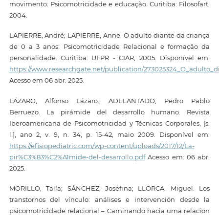
movimento: Psicomotricidade e educação. Curitiba: Filosofart,
2004.
LAPIERRE, André; LAPIERRE, Anne. O adulto diante da criança
de 0 a 3 anos: Psicomotricidade Relacional e formação da
personalidade. Curitiba: UFPR - CIAR, 2005. Disponível em:
https://www.researchgate.net/publication/273025324_O_adulto_
Acesso em 06 abr. 2025.
LÁZARO, Alfonso Lázaro.; ADELANTADO, Pedro Pablo
Berruezo. La pirámide del desarrollo humano. Revista
Iberoamericana de Psicomotricidad y Técnicas Corporales, [s.
l.], ano 2, v. 9, n. 34, p. 15-42, maio 2009. Disponível em:
https://efisiopediatric.com/wp-content/uploads/2017/12/La-
pir%C3%83%C2%A1mide-del-desarrollo.pdf
Acesso em: 06 abr.
2025.
MORILLO, Talía; SÁNCHEZ, Josefina; LLORCA, Miguel. Los
transtornos del vínculo: análises e intervención desde la
psicomotricidade relacional – Caminando hacia uma relación