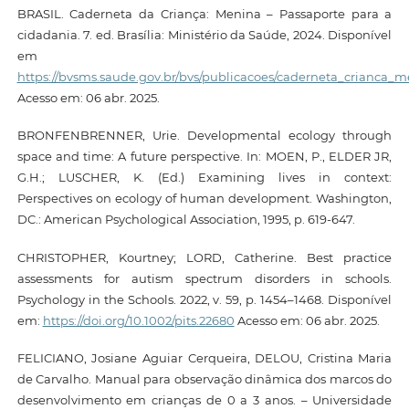
BRASIL. Caderneta da Criança: Menina – Passaporte para a
cidadania. 7. ed. Brasília: Ministério da Saúde, 2024. Disponível
em
https://bvsms.saude.gov.br/bvs/publicacoes/caderneta_crianca_
Acesso em: 06 abr. 2025.
BRONFENBRENNER, Urie. Developmental ecology through
space and time: A future perspective. In: MOEN, P., ELDER JR,
G.H.; LUSCHER, K. (Ed.) Examining lives in context:
Perspectives on ecology of human development. Washington,
DC.: American Psychological Association, 1995, p. 619-647.
CHRISTOPHER, Kourtney; LORD, Catherine. Best practice
assessments for autism spectrum disorders in schools.
Psychology in the Schools. 2022, v. 59, p. 1454–1468. Disponível
em:
https://doi.org/10.1002/pits.22680
Acesso em: 06 abr. 2025.
FELICIANO, Josiane Aguiar Cerqueira, DELOU, Cristina Maria
de Carvalho. Manual para observação dinâmica dos marcos do
desenvolvimento em crianças de 0 a 3 anos. – Universidade