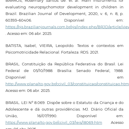
BARROS, Rosemary Santos de. et al. Main instruments for
evaluating neuropsychomotor development in children in
Brazil. Brazilian Journal of Development, 2020, v. 6, n. 8, p.
60393–60406. Disponível em:
https://ojs.brazilianjournals.com.br/ojs/index.php/BRJD/article/vie
. Acesso em: 06 abr. 2025.
BATISTA, Isabel; VIEIRA, Leopoldo. Textos e contextos em
Psicomotricidade Relacional. Fortaleza: RDS. 2021.
BRASIL. Constituição da República Federativa do Brasil. Lei
Federal de 05/10/1988. Brasília: Senado Federal, 1988.
Disponível em
http://www.planalto.gov.br/ccivil_03/constituicao/constituicao.htm
Acesso em: 06 abr. 2025.
BRASIL. LEI Nº 8.069. Dispõe sobre o Estatuto da Criança e do
Adolescente e dá outras providências. MJ. Diário Oficial da
União, 16/07/1990. Disponível em:
https://www.planalto.gov.br/ccivil_03/leis/l8069.htm
Acesso
em: 06 abr. 2025.