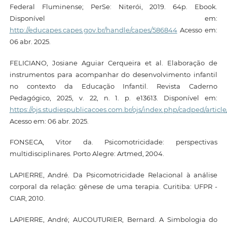
Federal Fluminense; PerSe: Niterói, 2019. 64p. Ebook.
Disponível em:
http://educapes.capes.gov.br/handle/capes/586844
Acesso em:
06 abr. 2025.
FELICIANO, Josiane Aguiar Cerqueira et al. Elaboração de
instrumentos para acompanhar do desenvolvimento infantil
no contexto da Educação Infantil. Revista Caderno
Pedagógico, 2025, v. 22, n. 1. p. e13613. Disponível em:
https://ojs.studiespublicacoes.com.br/ojs/index.php/cadped/article
Acesso em: 06 abr. 2025.
FONSECA, Vitor da. Psicomotricidade: perspectivas
multidisciplinares. Porto Alegre: Artmed, 2004.
LAPIERRE, André. Da Psicomotricidade Relacional à análise
corporal da relação: gênese de uma terapia. Curitiba: UFPR -
CIAR, 2010.
LAPIERRE, André; AUCOUTURIER, Bernard. A Simbologia do