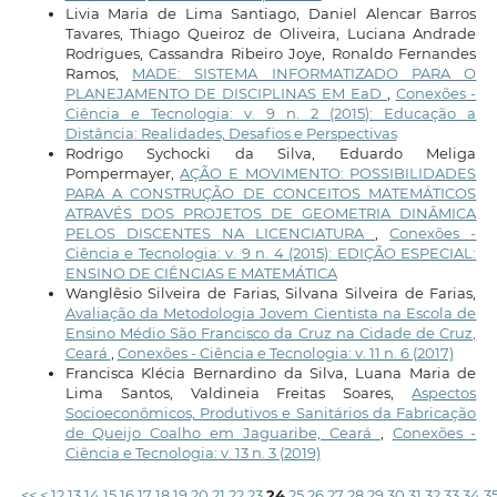
Livia Maria de Lima Santiago, Daniel Alencar Barros
Tavares, Thiago Queiroz de Oliveira, Luciana Andrade
Rodrigues, Cassandra Ribeiro Joye, Ronaldo Fernandes
Ramos,
MADE: SISTEMA INFORMATIZADO PARA O
PLANEJAMENTO DE DISCIPLINAS EM EaD
,
Conexões -
Ciência e Tecnologia: v. 9 n. 2 (2015): Educação a
Distância: Realidades, Desafios e Perspectivas
Rodrigo Sychocki da Silva, Eduardo Meliga
Pompermayer,
AÇÃO E MOVIMENTO: POSSIBILIDADES
PARA A CONSTRUÇÃO DE CONCEITOS MATEMÁTICOS
ATRAVÉS DOS PROJETOS DE GEOMETRIA DINÂMICA
PELOS DISCENTES NA LICENCIATURA
,
Conexões -
Ciência e Tecnologia: v. 9 n. 4 (2015): EDIÇÃO ESPECIAL:
ENSINO DE CIÊNCIAS E MATEMÁTICA
Wanglêsio Silveira de Farias, Silvana Silveira de Farias,
Avaliação da Metodologia Jovem Cientista na Escola de
Ensino Médio São Francisco da Cruz na Cidade de Cruz,
Ceará
,
Conexões - Ciência e Tecnologia: v. 11 n. 6 (2017)
Francisca Klécia Bernardino da Silva, Luana Maria de
Lima Santos, Valdineia Freitas Soares,
Aspectos
Socioeconômicos, Produtivos e Sanitários da Fabricação
de Queijo Coalho em Jaguaribe, Ceará
,
Conexões -
Ciência e Tecnologia: v. 13 n. 3 (2019)
<<
<
12
13
14
15
16
17
18
19
20
21
22
23
24
25
26
27
28
29
30
31
32
33
34
3