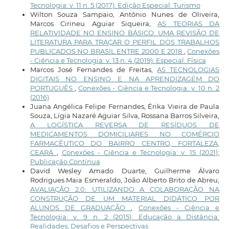
Tecnologia: v. 11 n. 5 (2017): Edição Especial: Turismo
Wilton Souza Sampaio, Antônio Nunes de Oliveira,
Marcos Cirineu Aguiar Siqueira,
AS TEORIAS DA
RELATIVIDADE NO ENSINO BÁSICO: UMA REVISÃO DE
LITERATURA PARA TRAÇAR O PERFIL DOS TRABALHOS
PUBLICADOS NO BRASIL ENTRE 2000 E 2018
,
Conexões
- Ciência e Tecnologia: v. 13 n. 4 (2019): Especial: Física
Marcos José Fernandes de Freitas,
AS TECNOLOGIAS
DIGITAIS NO ENSINO E NA APRENDIZAGEM DO
PORTUGUÊS
,
Conexões - Ciência e Tecnologia: v. 10 n. 2
(2016)
Juana Angélica Felipe Fernandes, Érika Vieira de Paula
Souza, Lígia Nazaré Aguiar Silva, Rossana Barros Silveira,
A LOGÍSTICA REVERSA DE RESÍDUOS DE
MEDICAMENTOS DOMICILIARES NO COMÉRCIO
FARMACÊUTICO DO BAIRRO CENTRO, FORTALEZA,
CEARÁ
,
Conexões - Ciência e Tecnologia: v. 15 (2021):
Publicação Contínua
David Wesley Amado Duarte, Guilherme Álvaro
Rodrigues Maia Esmeraldo, João Alberto Brito de Abreu,
AVALIAÇÃO 2.0: UTILIZANDO A COLABORAÇÃO NA
CONSTRUÇÃO DE UM MATERIAL DIDÁTICO POR
ALUNOS DE GRADUAÇÃO
,
Conexões - Ciência e
Tecnologia: v. 9 n. 2 (2015): Educação a Distância:
Realidades, Desafios e Perspectivas