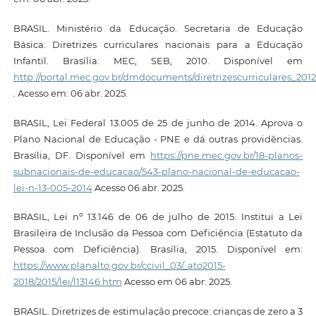
BRASIL. Ministério da Educação. Secretaria de Educação
Básica. Diretrizes curriculares nacionais para a Educação
Infantil. Brasília: MEC, SEB, 2010. Disponível em
http://portal.mec.gov.br/dmdocuments/diretrizescurriculares_2012
. Acesso em: 06 abr. 2025.
BRASIL, Lei Federal 13.005 de 25 de junho de 2014. Aprova o
Plano Nacional de Educação - PNE e dá outras providências.
Brasília, DF. Disponível em
https://pne.mec.gov.br/18-planos-
subnacionais-de-educacao/543-plano-nacional-de-educacao-
lei-n-13-005-2014
Acesso 06 abr. 2025.
BRASIL, Lei nº 13.146 de 06 de julho de 2015. Institui a Lei
Brasileira de Inclusão da Pessoa com Deficiência (Estatuto da
Pessoa com Deficiência). Brasília, 2015. Disponível em:
https://www.planalto.gov.br/ccivil_03/_ato2015-
2018/2015/lei/l13146.htm
Acesso em 06 abr. 2025.
BRASIL. Diretrizes de estimulação precoce: crianças de zero a 3