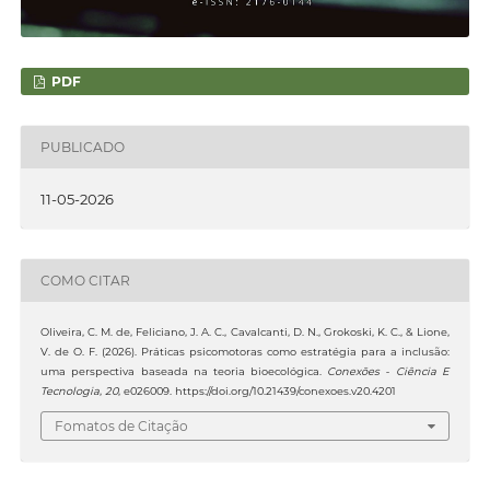
PDF
PUBLICADO
11-05-2026
COMO CITAR
Oliveira, C. M. de, Feliciano, J. A. C., Cavalcanti, D. N., Grokoski, K. C., & Lione,
V. de O. F. (2026). Práticas psicomotoras como estratégia para a inclusão:
uma perspectiva baseada na teoria bioecológica.
Conexões - Ciência E
Tecnologia
,
20
, e026009. https://doi.org/10.21439/conexoes.v20.4201
Fomatos de Citação