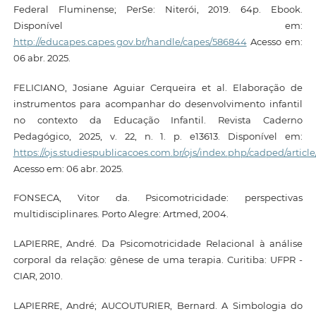
Federal Fluminense; PerSe: Niterói, 2019. 64p. Ebook.
Disponível em:
http://educapes.capes.gov.br/handle/capes/586844
Acesso em:
06 abr. 2025.
FELICIANO, Josiane Aguiar Cerqueira et al. Elaboração de
instrumentos para acompanhar do desenvolvimento infantil
no contexto da Educação Infantil. Revista Caderno
Pedagógico, 2025, v. 22, n. 1. p. e13613. Disponível em:
https://ojs.studiespublicacoes.com.br/ojs/index.php/cadped/article
Acesso em: 06 abr. 2025.
FONSECA, Vitor da. Psicomotricidade: perspectivas
multidisciplinares. Porto Alegre: Artmed, 2004.
LAPIERRE, André. Da Psicomotricidade Relacional à análise
corporal da relação: gênese de uma terapia. Curitiba: UFPR -
CIAR, 2010.
LAPIERRE, André; AUCOUTURIER, Bernard. A Simbologia do