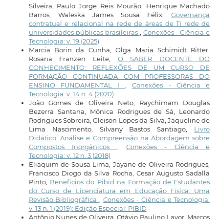
Silveira, Paulo Jorge Reis Mourão, Henrique Machado
Barros, Waleska James Sousa Félix,
Governança
contratual e relacional na rede de áreas de TI rede de
universidades públicas brasileiras
,
Conexões - Ciência e
Tecnologia: v. 19 (2025)
Marcia Borin da Cunha, Olga Maria Schimidt Ritter,
Rosana Franzen Leite,
O SABER DOCENTE DO
CONHECIMENTO: REFLEXÕES DE UM CURSO DE
FORMAÇÃO CONTINUADA COM PROFESSORAS DO
ENSINO FUNDAMENTAL I
,
Conexões - Ciência e
Tecnologia: v. 14 n. 4 (2020)
João Gomes de Oliveira Neto, Raychimam Douglas
Bezerra Santana, Mônica Rodrigues de Sá, Leonardo
Rodrigues Sobreira, Gleison Lopes da Silva, Jaqueline de
Lima Nascimento, Silvany Bastos Santiago,
Livro
Didático: Análise e Compreensão na Abordagem sobre
Compostos Inorgânicos
,
Conexões - Ciência e
Tecnologia: v. 12 n. 3 (2018)
Eliaquim de Sousa Lima, Jayane de Oliveira Rodrigues,
Francisco Diogo da Silva Rocha, Cesar Augusto Sadalla
Pinto,
Benefícios do Pibid na Formação de Estudantes
do Curso de Licenciatura em Educação Física: Uma
Revisão Bibliográfica
,
Conexões - Ciência e Tecnologia:
v. 13 n. 1 (2019): Edição Especial: PIBID
Antônio Nunes de Oliveira, Otávio Paulino Lavor, Marcos