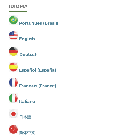
IDIOMA
Português (Brasil)
English
Deutsch
Español (España)
Français (France)
Italiano
日本語
简体中文