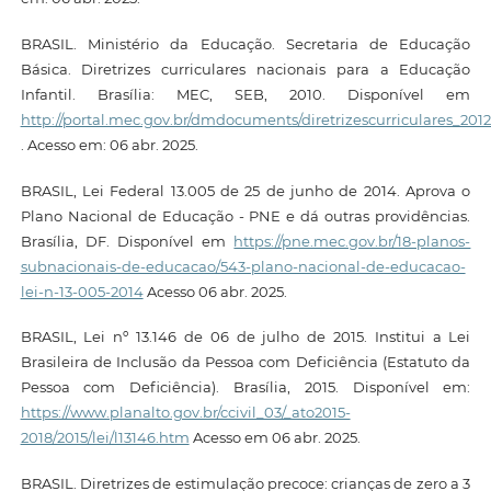
BRASIL. Ministério da Educação. Secretaria de Educação
Básica. Diretrizes curriculares nacionais para a Educação
Infantil. Brasília: MEC, SEB, 2010. Disponível em
http://portal.mec.gov.br/dmdocuments/diretrizescurriculares_2012
. Acesso em: 06 abr. 2025.
BRASIL, Lei Federal 13.005 de 25 de junho de 2014. Aprova o
Plano Nacional de Educação - PNE e dá outras providências.
Brasília, DF. Disponível em
https://pne.mec.gov.br/18-planos-
subnacionais-de-educacao/543-plano-nacional-de-educacao-
lei-n-13-005-2014
Acesso 06 abr. 2025.
BRASIL, Lei nº 13.146 de 06 de julho de 2015. Institui a Lei
Brasileira de Inclusão da Pessoa com Deficiência (Estatuto da
Pessoa com Deficiência). Brasília, 2015. Disponível em:
https://www.planalto.gov.br/ccivil_03/_ato2015-
2018/2015/lei/l13146.htm
Acesso em 06 abr. 2025.
BRASIL. Diretrizes de estimulação precoce: crianças de zero a 3