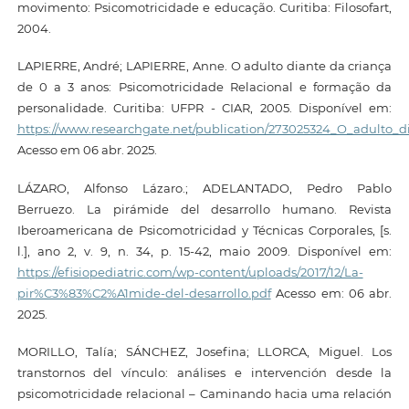
movimento: Psicomotricidade e educação. Curitiba: Filosofart,
2004.
LAPIERRE, André; LAPIERRE, Anne. O adulto diante da criança
de 0 a 3 anos: Psicomotricidade Relacional e formação da
personalidade. Curitiba: UFPR - CIAR, 2005. Disponível em:
https://www.researchgate.net/publication/273025324_O_adulto_
Acesso em 06 abr. 2025.
LÁZARO, Alfonso Lázaro.; ADELANTADO, Pedro Pablo
Berruezo. La pirámide del desarrollo humano. Revista
Iberoamericana de Psicomotricidad y Técnicas Corporales, [s.
l.], ano 2, v. 9, n. 34, p. 15-42, maio 2009. Disponível em:
https://efisiopediatric.com/wp-content/uploads/2017/12/La-
pir%C3%83%C2%A1mide-del-desarrollo.pdf
Acesso em: 06 abr.
2025.
MORILLO, Talía; SÁNCHEZ, Josefina; LLORCA, Miguel. Los
transtornos del vínculo: análises e intervención desde la
psicomotricidade relacional – Caminando hacia uma relación