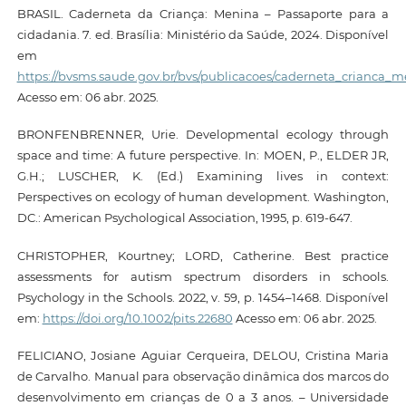
BRASIL. Caderneta da Criança: Menina – Passaporte para a
cidadania. 7. ed. Brasília: Ministério da Saúde, 2024. Disponível
em
https://bvsms.saude.gov.br/bvs/publicacoes/caderneta_crianca_
Acesso em: 06 abr. 2025.
BRONFENBRENNER, Urie. Developmental ecology through
space and time: A future perspective. In: MOEN, P., ELDER JR,
G.H.; LUSCHER, K. (Ed.) Examining lives in context:
Perspectives on ecology of human development. Washington,
DC.: American Psychological Association, 1995, p. 619-647.
CHRISTOPHER, Kourtney; LORD, Catherine. Best practice
assessments for autism spectrum disorders in schools.
Psychology in the Schools. 2022, v. 59, p. 1454–1468. Disponível
em:
https://doi.org/10.1002/pits.22680
Acesso em: 06 abr. 2025.
FELICIANO, Josiane Aguiar Cerqueira, DELOU, Cristina Maria
de Carvalho. Manual para observação dinâmica dos marcos do
desenvolvimento em crianças de 0 a 3 anos. – Universidade