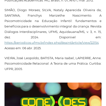
Publicações Acadêmicas. MG, Brasil, n. 01, Ano 1, mai. 2012.
SIMÃO, Diogo Moraes; SILVA, Nataly Aparecida Oliveira da;
SANTANA, Franchys Marizethe Nascimento. A
Psicomotricidade na Educação Infantil: fundamentos e
benefícios para o desenvolvimento integral da criança. Revista
Diálogos Interdisciplinares, UFMS, Aquidauana/MS, v. 3, n. 15,
dez. 2024. Disponível em:
https://periodicos.ufms.br/index.php/deaint/article/view/22154
Acesso em: 06 abr. 2025.
VIEIRA, José Leopoldo; BATISTA, Maria Isabel; LAPIERRE, Anne.
Psicomotricidade Relacional: A Teoria de uma Prática. Curtiba:
UFPR, 2005.