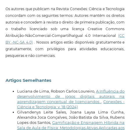
Os autores que publicam na Revista Conexões: Ciência e Tecnologia
concordam com os seguintes termos: Autores mantêm os direitos
autorais e concedem à revista o direito de primeira publicação, com
o trabalho licenciado sob uma licença Creative Commons
Atribuição-NãoComercial-CompartilhaIgual 4.0 Internacional
(CC
BY -NC-SA 4.0)
. Nossos artigos estão disponíveis gratuitamente e
gratuitamente, com privilégios para atividades educacionais,
pesqueiras e não comerciais.
Artigos Semelhantes
Luciana de Lima, Robson Carlos Loureiro,
A Influência do
desenvolvimento de jogos digitais autorais na
aprendizagem conceitual de licenciandos
,
Conexões -
Ciência e Tecnologia: v. 18 (2024)
Gilvandenys Leite Sales, Joana Laysa Lima Cunha,
Alexandra Joca Gonçalves, João Batista da Silva, Rubens
Lopes dos Santos,
Gamificação e Ensinagem Híbrida na
Sala de Aula de Física: Metodologias Ativas Aplicadas aos