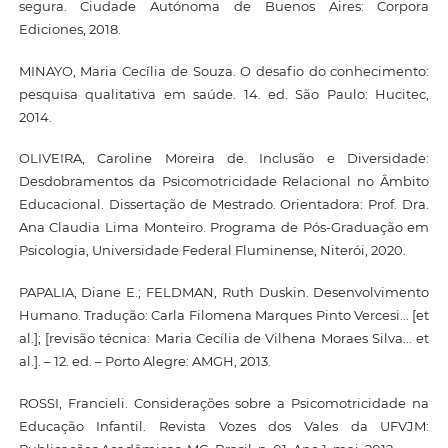
segura. Ciudade Autónoma de Buenos Aires: Corpora
Ediciones, 2018.
MINAYO, Maria Cecília de Souza. O desafio do conhecimento:
pesquisa qualitativa em saúde. 14. ed. São Paulo: Hucitec,
2014.
OLIVEIRA, Caroline Moreira de. Inclusão e Diversidade:
Desdobramentos da Psicomotricidade Relacional no Âmbito
Educacional. Dissertação de Mestrado. Orientadora: Prof. Dra.
Ana Claudia Lima Monteiro. Programa de Pós-Graduação em
Psicologia, Universidade Federal Fluminense, Niterói, 2020.
PAPALIA, Diane E.; FELDMAN, Ruth Duskin. Desenvolvimento
Humano. Tradução: Carla Filomena Marques Pinto Vercesi... [et
al.]; [revisão técnica: Maria Cecília de Vilhena Moraes Silva... et
al.]. – 12. ed. – Porto Alegre: AMGH, 2013.
ROSSI, Francieli. Considerações sobre a Psicomotricidade na
Educação Infantil. Revista Vozes dos Vales da UFVJM: