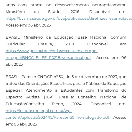
anos com atraso no desenvolvimento neuropsicomotor.
Ministério da Saúde, 2016. Disponível em:
https://bvsms.saude.gov.br/bvs/publicacoes/diretrizes_estimula
Acesso em: 06 abr. 2025.
BRASIL. Ministério da Educação. Base Nacional Comum
Curricular. Brasília, 2018. Disponível em
https://www.gov.br/mec/pt-br/escola-em-tempo-
integral/BNCC_EI_EF_110518_versaofinal.pdf
. Acesso em: 06
abr. 2025.
BRASIL. Parecer CNE/CP nº 50, de 5 de dezembro de 2023, que
tratou das Orientações Específicas para o Público da Educação
Especial: Atendimento a Estudantes com Transtorno do
Espectro Autista (TEA). Brasília: Conselho Nacional de
Educação/Conselho Pleno, 2024. Disponível em:
https://lp.autismolegal.com.br/wp-
content/uploads/2024/12/Parecer-50_homologado.pdf
Acesso
em: 06 abr. 2025