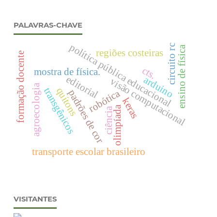
PALAVRAS-CHAVE
política pública educacional
circuito rc
ensino de física
regiões costeiras
formação docente
cts.
mostra de física.
editorial
arduino
visão computacional
agroecologia
quítons
transgênicos
robótica
padrões de cor
keras
olimpíada
ciência
transporte escolar brasileiro
VISITANTES