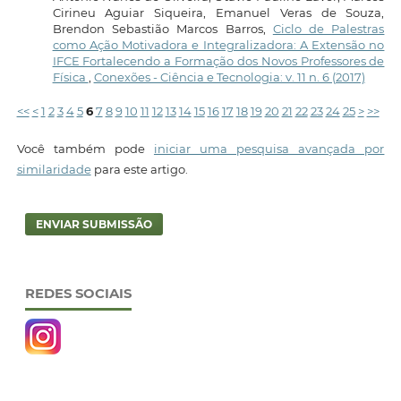
Cirineu Aguiar Siqueira, Emanuel Veras de Souza,
Brendon Sebastião Marcos Barros,
Ciclo de Palestras
como Ação Motivadora e Integralizadora: A Extensão no
IFCE Fortalecendo a Formação dos Novos Professores de
Física
,
Conexões - Ciência e Tecnologia: v. 11 n. 6 (2017)
<<
<
1
2
3
4
5
6
7
8
9
10
11
12
13
14
15
16
17
18
19
20
21
22
23
24
25
>
>>
Você também pode
iniciar uma pesquisa avançada por
similaridade
para este artigo.
ENVIAR SUBMISSÃO
REDES SOCIAIS