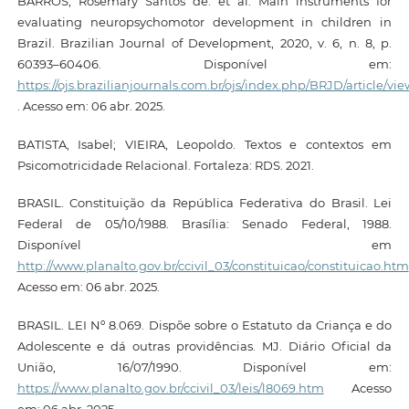
BARROS, Rosemary Santos de. et al. Main instruments for
evaluating neuropsychomotor development in children in
Brazil. Brazilian Journal of Development, 2020, v. 6, n. 8, p.
60393–60406. Disponível em:
https://ojs.brazilianjournals.com.br/ojs/index.php/BRJD/article/vie
. Acesso em: 06 abr. 2025.
BATISTA, Isabel; VIEIRA, Leopoldo. Textos e contextos em
Psicomotricidade Relacional. Fortaleza: RDS. 2021.
BRASIL. Constituição da República Federativa do Brasil. Lei
Federal de 05/10/1988. Brasília: Senado Federal, 1988.
Disponível em
http://www.planalto.gov.br/ccivil_03/constituicao/constituicao.htm
Acesso em: 06 abr. 2025.
BRASIL. LEI Nº 8.069. Dispõe sobre o Estatuto da Criança e do
Adolescente e dá outras providências. MJ. Diário Oficial da
União, 16/07/1990. Disponível em:
https://www.planalto.gov.br/ccivil_03/leis/l8069.htm
Acesso
em: 06 abr. 2025.