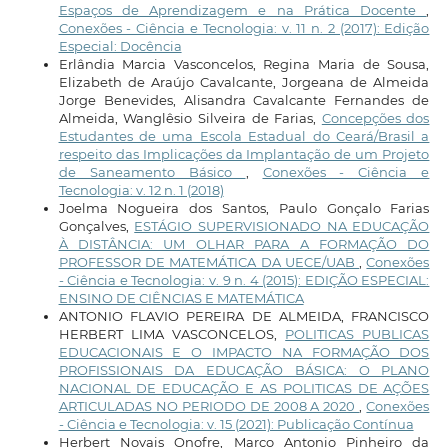
Espaços de Aprendizagem e na Prática Docente
,
Conexões - Ciência e Tecnologia: v. 11 n. 2 (2017): Edição
Especial: Docência
Erlândia Marcia Vasconcelos, Regina Maria de Sousa,
Elizabeth de Araújo Cavalcante, Jorgeana de Almeida
Jorge Benevides, Alisandra Cavalcante Fernandes de
Almeida, Wanglêsio Silveira de Farias,
Concepções dos
Estudantes de uma Escola Estadual do Ceará/Brasil a
respeito das Implicações da Implantação de um Projeto
de Saneamento Básico
,
Conexões - Ciência e
Tecnologia: v. 12 n. 1 (2018)
Joelma Nogueira dos Santos, Paulo Gonçalo Farias
Gonçalves,
ESTÁGIO SUPERVISIONADO NA EDUCAÇÃO
À DISTÂNCIA: UM OLHAR PARA A FORMAÇÃO DO
PROFESSOR DE MATEMÁTICA DA UECE/UAB
,
Conexões
- Ciência e Tecnologia: v. 9 n. 4 (2015): EDIÇÃO ESPECIAL:
ENSINO DE CIÊNCIAS E MATEMÁTICA
ANTONIO FLAVIO PEREIRA DE ALMEIDA, FRANCISCO
HERBERT LIMA VASCONCELOS,
POLITICAS PUBLICAS
EDUCACIONAIS E O IMPACTO NA FORMAÇÃO DOS
PROFISSIONAIS DA EDUCAÇÃO BÁSICA: O PLANO
NACIONAL DE EDUCAÇÃO E AS POLITICAS DE AÇÕES
ARTICULADAS NO PERIODO DE 2008 A 2020
,
Conexões
- Ciência e Tecnologia: v. 15 (2021): Publicação Contínua
Herbert Novais Onofre, Marco Antonio Pinheiro da