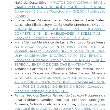
Natã da Costa Silva,
IMPACTOS DO PROGRAMA BRASIL
CARINHOSO NA EDUCAÇÃO, SAÚDE E RENDA
,
Conexões - Ciência e Tecnologia: v. 15 (2021): Publicação
Contínua
Eliana Alves Moreira Leite, Gilvandenys Leite Sales,
Cassandra Ribeiro Joye, Carla Anaile Moreira de Oliveira,
FORMAÇÃO DE TUTORES NA DEAD/IFCE:
COMPETÊNCIAS E HABILIDADES NECESSÁRIAS
,
Conexões - Ciência e Tecnologia: v. 10 n. 2 (2016)
Maria Vanísia Mendonça de Lima, Francisco Régis Vieira
Alves,
VISUALIZAÇÃO DE INTEGRAIS DEPENDENTES DE
PARÂMETROS COM ARRIMO NO SOFTWARE GEOGEBRA:
UMA ENGENHARIA DIDÁTICA PARA SEU ENSINO
,
Conexões - Ciência e Tecnologia: v. 9 n. 4 (2015): EDIÇÃO
ESPECIAL: ENSINO DE CIÊNCIAS E MATEMÁTICA
Amanda Furtado Luna, Rafael Lisandro Pereira Rocha,
Maria das Graças de Oliveira e Silva, Lázaro Miranda
Carvalho,
BIOCOMBUSTÍVEIS: COMPATIBILIDADE ENTRE
AS EXIGÊNCIAS DO “NOVO ENEM” E A ABORDAGEM DE
4 LIVROS DE QUÍMICA DO ENSINO MÉDIO
,
Conexões -
Ciência e Tecnologia: v. 9 n. 1 (2015)
Felipe Néo dos Santos, Raimundo Jackson Nogueira da
Silva, Fabiano Geraldo Barbosa, Emanoel Rodrigues
Almeida, Solonildo Almeida da Silva,
Educação e crise
estrutural do capital: Como superar?
,
Conexões - Ciência