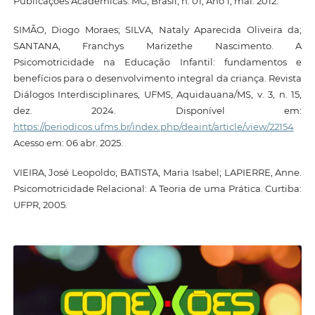
Publicações Acadêmicas. MG, Brasil, n. 01, Ano 1, mai. 2012.
SIMÃO, Diogo Moraes; SILVA, Nataly Aparecida Oliveira da;
SANTANA, Franchys Marizethe Nascimento. A
Psicomotricidade na Educação Infantil: fundamentos e
benefícios para o desenvolvimento integral da criança. Revista
Diálogos Interdisciplinares, UFMS, Aquidauana/MS, v. 3, n. 15,
dez. 2024. Disponível em:
https://periodicos.ufms.br/index.php/deaint/article/view/22154
Acesso em: 06 abr. 2025.
VIEIRA, José Leopoldo; BATISTA, Maria Isabel; LAPIERRE, Anne.
Psicomotricidade Relacional: A Teoria de uma Prática. Curtiba:
UFPR, 2005.