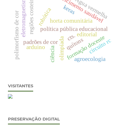
crescimento saudável
eletromagnetismo
regiões costeiras
Água vermelha
keras
robótica
polimorfismo de cor
horta comunitária
política pública educacional
editorial
cts.
formação docente
olimpíada
quítons
circuito rc
padrões de cor
arduino
ciência
agroecologia
VISITANTES
PRESERVAÇÃO DIGITAL