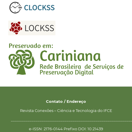
Contato / Endereço
Revista Conexões – Ciência e Tecnologia do IFCE
__________________________________________________________
e-ISSN: 2176-0144 Prefixo DOI: 10.21439