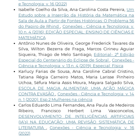
e Tecnologia: v. 16 (2022)
Isabelle Coelho da Silva, Ana Carolina Costa Pereira,
Um
Estudo sobre a Inserção da História da Matemática na
Sala de Aula a Partir de Fontes Históricas: O Problema 56
do Papiro de Rhind
,
Conexões - Ciência e Tecnologia: v.
10 n. 4 (2016): EDIÇÃO ESPECIAL: ENSINO DE CIÊNCIAS E
MATEMÁTICA
Antônio Nunes de Oliveira, George Frederick Tavares da
Silva, Wilton Bezerra de Fraga, Marcos Cirineu Aguiar
Siqueira, Thiago de Melo Santiago,
Editorial- 2ª Edição
Especial do Centenário do Eclipse de Sobral
,
Conexões -
Ciência e Tecnologia: v. 13 n. 4 (2019): Especial: Física
Karlucy Farias de Sousa, Ana Caroline Cabral Cristino,
Tatiana Régia Carneiro Matos, Maria Larisse Pinheiro
Uchoa, Séfura Maria Assis Moura, Mayara Salgado Silva,
ESCOLA DE MAGIA ALIMENTAR: UMA AÇÃO MÁGICA
CONTRA EVASÃO
,
Conexões - Ciência e Tecnologia: v. 14
n. 1 (2020): Esp.2 Mulheres na ciência
Carlos Eduardo Lima Fernandes, Ana Paula de Medeiros
Ribeiro, Francisco Herbert Lima Vasconcelos,
DESENVOLVIMENTO DE INTELIGÊNCIAS ARTIFICIAIS
(IA’s) NA EDUCAÇÃO: UMA REVISÃO SISTEMÁTICA DE
LITERATURA
,
Conexões - Ciência e Tecnologia: v. 16
(2022)