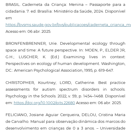
BRASIL. Caderneta da Criança: Menina – Passaporte para a
cidadania. 7. ed. Brasília: Ministério da Saúde, 2024. Disponível
em
https://bvsms.saude.gov.br/bvs/publicacoes/caderneta_crianca_
Acesso em: 06 abr. 2025.
BRONFENBRENNER, Urie. Developmental ecology through
space and time: A future perspective. In: MOEN, P., ELDER JR,
G.H.; LUSCHER, K. (Ed.) Examining lives in context:
Perspectives on ecology of human development. Washington,
DC.: American Psychological Association, 1995, p. 619-647.
CHRISTOPHER, Kourtney; LORD, Catherine. Best practice
assessments for autism spectrum disorders in schools.
Psychology in the Schools. 2022, v. 59, p. 1454–1468. Disponível
em:
https://doi.org/10.1002/pits.22680
Acesso em: 06 abr. 2025.
FELICIANO, Josiane Aguiar Cerqueira, DELOU, Cristina Maria
de Carvalho. Manual para observação dinâmica dos marcos do
desenvolvimento em crianças de 0 a 3 anos. – Universidade