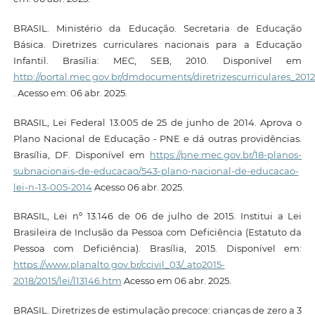
BRASIL. Ministério da Educação. Secretaria de Educação
Básica. Diretrizes curriculares nacionais para a Educação
Infantil. Brasília: MEC, SEB, 2010. Disponível em
http://portal.mec.gov.br/dmdocuments/diretrizescurriculares_2012
. Acesso em: 06 abr. 2025.
BRASIL, Lei Federal 13.005 de 25 de junho de 2014. Aprova o
Plano Nacional de Educação - PNE e dá outras providências.
Brasília, DF. Disponível em
https://pne.mec.gov.br/18-planos-
subnacionais-de-educacao/543-plano-nacional-de-educacao-
lei-n-13-005-2014
Acesso 06 abr. 2025.
BRASIL, Lei nº 13.146 de 06 de julho de 2015. Institui a Lei
Brasileira de Inclusão da Pessoa com Deficiência (Estatuto da
Pessoa com Deficiência). Brasília, 2015. Disponível em:
https://www.planalto.gov.br/ccivil_03/_ato2015-
2018/2015/lei/l13146.htm
Acesso em 06 abr. 2025.
BRASIL. Diretrizes de estimulação precoce: crianças de zero a 3