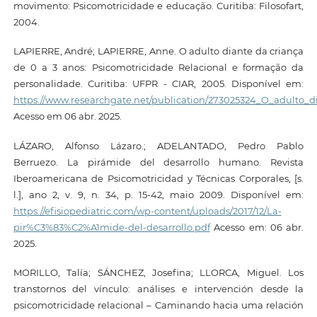
movimento: Psicomotricidade e educação. Curitiba: Filosofart,
2004.
LAPIERRE, André; LAPIERRE, Anne. O adulto diante da criança
de 0 a 3 anos: Psicomotricidade Relacional e formação da
personalidade. Curitiba: UFPR - CIAR, 2005. Disponível em:
https://www.researchgate.net/publication/273025324_O_adulto_
Acesso em 06 abr. 2025.
LÁZARO, Alfonso Lázaro.; ADELANTADO, Pedro Pablo
Berruezo. La pirámide del desarrollo humano. Revista
Iberoamericana de Psicomotricidad y Técnicas Corporales, [s.
l.], ano 2, v. 9, n. 34, p. 15-42, maio 2009. Disponível em:
https://efisiopediatric.com/wp-content/uploads/2017/12/La-
pir%C3%83%C2%A1mide-del-desarrollo.pdf
Acesso em: 06 abr.
2025.
MORILLO, Talía; SÁNCHEZ, Josefina; LLORCA, Miguel. Los
transtornos del vínculo: análises e intervención desde la
psicomotricidade relacional – Caminando hacia uma relación