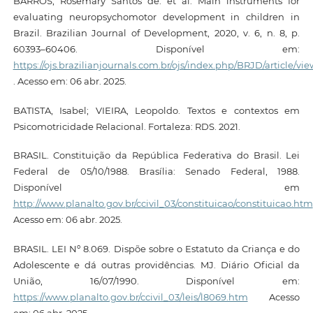
BARROS, Rosemary Santos de. et al. Main instruments for
evaluating neuropsychomotor development in children in
Brazil. Brazilian Journal of Development, 2020, v. 6, n. 8, p.
60393–60406. Disponível em:
https://ojs.brazilianjournals.com.br/ojs/index.php/BRJD/article/vie
. Acesso em: 06 abr. 2025.
BATISTA, Isabel; VIEIRA, Leopoldo. Textos e contextos em
Psicomotricidade Relacional. Fortaleza: RDS. 2021.
BRASIL. Constituição da República Federativa do Brasil. Lei
Federal de 05/10/1988. Brasília: Senado Federal, 1988.
Disponível em
http://www.planalto.gov.br/ccivil_03/constituicao/constituicao.htm
Acesso em: 06 abr. 2025.
BRASIL. LEI Nº 8.069. Dispõe sobre o Estatuto da Criança e do
Adolescente e dá outras providências. MJ. Diário Oficial da
União, 16/07/1990. Disponível em:
https://www.planalto.gov.br/ccivil_03/leis/l8069.htm
Acesso
em: 06 abr. 2025.