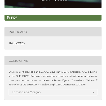
PDF
PUBLICADO
11-05-2026
COMO CITAR
Oliveira, C. M. de, Feliciano, J. A. C., Cavalcanti, D. N., Grokoski, K. C., & Lione,
V. de O. F. (2026). Práticas psicomotoras como estratégia para a inclusão:
uma perspectiva baseada na teoria bioecológica.
Conexões - Ciência E
Tecnologia
,
20
, e026009. https://doi.org/10.21439/conexoes.v20.4201
Fomatos de Citação