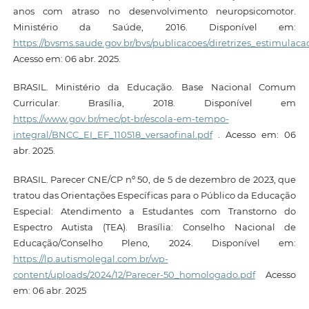
anos com atraso no desenvolvimento neuropsicomotor.
Ministério da Saúde, 2016. Disponível em:
https://bvsms.saude.gov.br/bvs/publicacoes/diretrizes_estimula
Acesso em: 06 abr. 2025.
BRASIL. Ministério da Educação. Base Nacional Comum
Curricular. Brasília, 2018. Disponível em
https://www.gov.br/mec/pt-br/escola-em-tempo-
integral/BNCC_EI_EF_110518_versaofinal.pdf
. Acesso em: 06
abr. 2025.
BRASIL. Parecer CNE/CP nº 50, de 5 de dezembro de 2023, que
tratou das Orientações Específicas para o Público da Educação
Especial: Atendimento a Estudantes com Transtorno do
Espectro Autista (TEA). Brasília: Conselho Nacional de
Educação/Conselho Pleno, 2024. Disponível em:
https://lp.autismolegal.com.br/wp-
content/uploads/2024/12/Parecer-50_homologado.pdf
Acesso
em: 06 abr. 2025