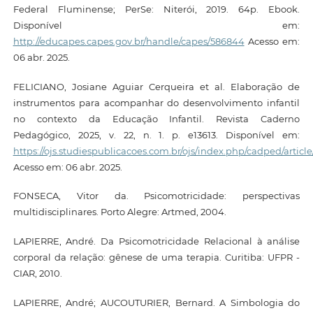
Federal Fluminense; PerSe: Niterói, 2019. 64p. Ebook.
Disponível em:
http://educapes.capes.gov.br/handle/capes/586844
Acesso em:
06 abr. 2025.
FELICIANO, Josiane Aguiar Cerqueira et al. Elaboração de
instrumentos para acompanhar do desenvolvimento infantil
no contexto da Educação Infantil. Revista Caderno
Pedagógico, 2025, v. 22, n. 1. p. e13613. Disponível em:
https://ojs.studiespublicacoes.com.br/ojs/index.php/cadped/article
Acesso em: 06 abr. 2025.
FONSECA, Vitor da. Psicomotricidade: perspectivas
multidisciplinares. Porto Alegre: Artmed, 2004.
LAPIERRE, André. Da Psicomotricidade Relacional à análise
corporal da relação: gênese de uma terapia. Curitiba: UFPR -
CIAR, 2010.
LAPIERRE, André; AUCOUTURIER, Bernard. A Simbologia do