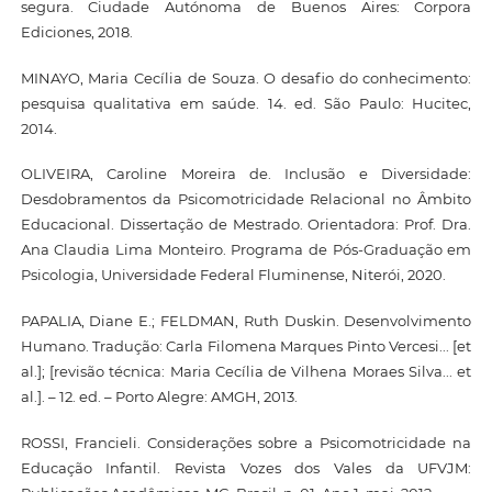
segura. Ciudade Autónoma de Buenos Aires: Corpora
Ediciones, 2018.
MINAYO, Maria Cecília de Souza. O desafio do conhecimento:
pesquisa qualitativa em saúde. 14. ed. São Paulo: Hucitec,
2014.
OLIVEIRA, Caroline Moreira de. Inclusão e Diversidade:
Desdobramentos da Psicomotricidade Relacional no Âmbito
Educacional. Dissertação de Mestrado. Orientadora: Prof. Dra.
Ana Claudia Lima Monteiro. Programa de Pós-Graduação em
Psicologia, Universidade Federal Fluminense, Niterói, 2020.
PAPALIA, Diane E.; FELDMAN, Ruth Duskin. Desenvolvimento
Humano. Tradução: Carla Filomena Marques Pinto Vercesi... [et
al.]; [revisão técnica: Maria Cecília de Vilhena Moraes Silva... et
al.]. – 12. ed. – Porto Alegre: AMGH, 2013.
ROSSI, Francieli. Considerações sobre a Psicomotricidade na
Educação Infantil. Revista Vozes dos Vales da UFVJM: