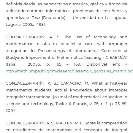
definida desde las perspectivas numérica, gráfica y simbólica
utilizando entornos informáticos: problemas de enseñanza y
aprendizaje. Tese (Doutorado) — Universidad de La Laguna,
Laguna, 2005a. 498f.
GONZÁLEZ-MARTÍN, A. S. The use of technology and
mathematical results in parallel a case with improper
integration. In: Proceeedings of International Comission of
Studyand Improvment of Mathematics Teaching - CIEAEM/57.
Itália: , 2005b. p. 165 – 169. Disponível em: <
http://math.unipa.it/~grim/cieaem/cieaem57_gonzales_martin.pd
GONZÁLEZ-MARTÍN, A. S.; CAMACHO, M. What is first-year
mathematics students’ actual knowledge about improper
integrals? International journal of mathematical education in
science and technology, Taylor & Francis, v. 35, n. 1, p. 73–89,
2004.
GONZÁLEZ-MARTÍN, A. S.; MACHÍN, M. C. Sobre la comprensión
en estudiantes de matemáticas del concepto de integral