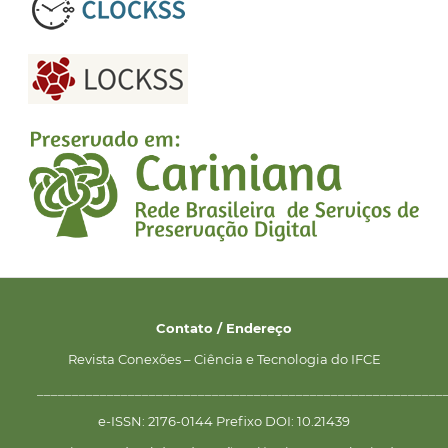
Contato / Endereço
Revista Conexões – Ciência e Tecnologia do IFCE
__________________________________________________________
e-ISSN: 2176-0144 Prefixo DOI: 10.21439