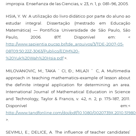
impropia. Enseñanza de las Ciencias, v. 23, n. 1, p. 081–96, 2005.
HSIA, Y. W. A utilização do livro didático por parte do aluno ao
estudar integral. Dissertação (mestrado em Educação
Matemática) — Pontifícia Universidade de São Paulo, São
Paulo, 2006. 87f. Disponível em: <
http://www.sapientia.pucsp.br/tde_arquivos/3/TDE-2007-05-
08T09:50:22Z-3063/Publico/EDM%20-
%20Yuk%20Wah%20Hsia.pdf
>.
MILOVANOVIC, M.; TAKA ´ CI, Ð.; MILAJI ˇ C, A. Multimedia
approach in teaching mathematics–example of lesson about
the definite integral application for determining an area.
International Journal of Mathematical Education in Science
and Technology, Taylor & Francis, v. 42, n. 2, p. 175–187, 2011.
Disponível em:<
http://www.tandfonline.com/doi/pdf/10.1080/0020739X.2010.5198
>.
SEVIMLI, E.; DELICE, A. The influence of teacher candidates’