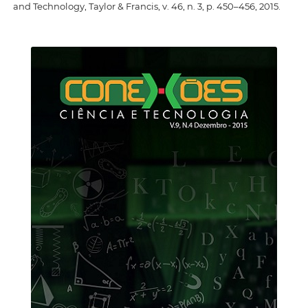
and Technology, Taylor & Francis, v. 46, n. 3, p. 450–456, 2015.