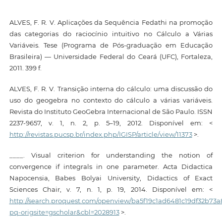
ALVES, F. R. V. Aplicações da Sequência Fedathi na promoção
das categorias do raciocínio intuitivo no Cálculo a Várias
Variáveis. Tese (Programa de Pós-graduação em Educação
Brasileira) — Universidade Federal do Ceará (UFC), Fortaleza,
2011. 399 f.
ALVES, F. R. V. Transição interna do cálculo: uma discussão do
uso do geogebra no contexto do cálculo a várias variáveis.
Revista do Instituto GeoGebra Internacional de São Paulo. ISSN
2237-9657, v. 1, n. 2, p. 5–19, 2012. Disponível em: <
http://revistas.pucsp.br/index.php/IGISP/article/view/11373
>.
____. Visual criterion for understanding the notion of
convergence if integrals in one parameter. Acta Didactica
Napocensia, Babes Bolyai University, Didactics of Exact
Sciences Chair, v. 7, n. 1, p. 19, 2014. Disponível em: <
http://search.proquest.com/openview/ba5f19c1ad6481c19df32b73a
pq-origsite=gscholar&cbl=2028913
>.