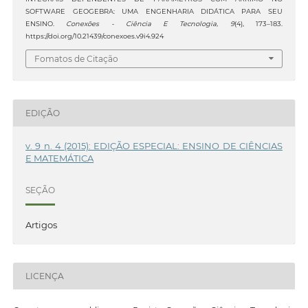
SOFTWARE GEOGEBRA: UMA ENGENHARIA DIDÁTICA PARA SEU
ENSINO.
Conexões - Ciência E Tecnologia
,
9
(4), 173–183.
https://doi.org/10.21439/conexoes.v9i4.924
Fomatos de Citação
EDIÇÃO
v. 9 n. 4 (2015): EDIÇÃO ESPECIAL: ENSINO DE CIÊNCIAS
E MATEMÁTICA
SEÇÃO
Artigos
LICENÇA