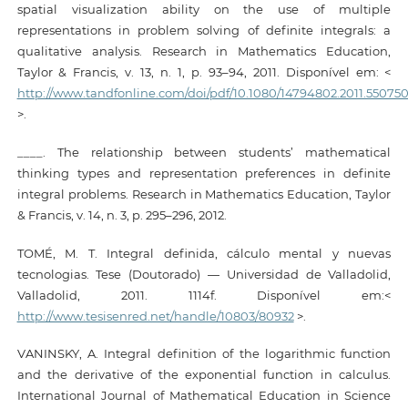
spatial visualization ability on the use of multiple
representations in problem solving of definite integrals: a
qualitative analysis. Research in Mathematics Education,
Taylor & Francis, v. 13, n. 1, p. 93–94, 2011. Disponível em: <
http://www.tandfonline.com/doi/pdf/10.1080/14794802.2011.55075
>.
____. The relationship between students’ mathematical
thinking types and representation preferences in definite
integral problems. Research in Mathematics Education, Taylor
& Francis, v. 14, n. 3, p. 295–296, 2012.
TOMÉ, M. T. Integral definida, cálculo mental y nuevas
tecnologias. Tese (Doutorado) — Universidad de Valladolid,
Valladolid, 2011. 1114f. Disponível em:<
http://www.tesisenred.net/handle/10803/80932
>.
VANINSKY, A. Integral definition of the logarithmic function
and the derivative of the exponential function in calculus.
International Journal of Mathematical Education in Science