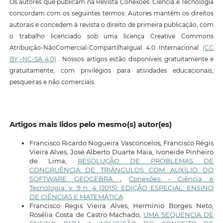
Os autores que publicam na Revista Conexões: Ciência e Tecnologia
concordam com os seguintes termos: Autores mantêm os direitos
autorais e concedem à revista o direito de primeira publicação, com
o trabalho licenciado sob uma licença Creative Commons
Atribuição-NãoComercial-CompartilhaIgual 4.0 Internacional
(CC
BY -NC-SA 4.0)
. Nossos artigos estão disponíveis gratuitamente e
gratuitamente, com privilégios para atividades educacionais,
pesqueiras e não comerciais.
Artigos mais lidos pelo mesmo(s) autor(es)
Francisco Ricardo Nogueira Vasconcelos, Francisco Régis
Vieira Alves, José Alberto Duarte Maia, Ivoneide Pinheiro
de Lima,
RESOLUÇÃO DE PROBLEMAS DE
CONGRUÊNCIA DE TRIÂNGULOS COM AUXÍLIO DO
SOFTWARE GEOGEBRA
,
Conexões - Ciência e
Tecnologia: v. 9 n. 4 (2015): EDIÇÃO ESPECIAL: ENSINO
DE CIÊNCIAS E MATEMÁTICA
Francisco Regis Vieira Alves, Hermínio Borges Neto,
Rosélia Costa de Castro Machado,
UMA SEQUENCIA DE