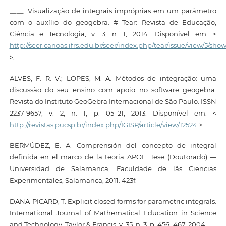
____. Visualização de integrais impróprias em um parâmetro
com o auxílio do geogebra. # Tear: Revista de Educação,
Ciência e Tecnologia, v. 3, n. 1, 2014. Disponível em: <
http://seer.canoas.ifrs.edu.br/seer/index.php/tear/issue/view/5/sho
>.
ALVES, F. R. V.; LOPES, M. A. Métodos de integração: uma
discussão do seu ensino com apoio no software geogebra.
Revista do Instituto GeoGebra Internacional de São Paulo. ISSN
2237-9657, v. 2, n. 1, p. 05–21, 2013. Disponível em: <
http://revistas.pucsp.br/index.php/IGISP/article/view/12524
>.
BERMÚDEZ, E. A. Comprensión del concepto de integral
definida en el marco de la teoría APOE. Tese (Doutorado) —
Universidad de Salamanca, Faculdade de lãs Ciencias
Experimentales, Salamanca, 2011. 423f.
DANA-PICARD, T. Explicit closed forms for parametric integrals.
International Journal of Mathematical Education in Science
and Technology, Taylor & Francis, v. 35, n. 3, p. 456–467, 2004.