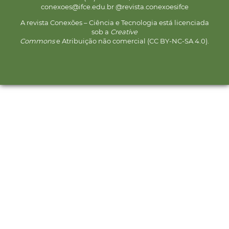
conexoes@ifce.edu.br @revista.conexoesifce
A revista Conexões – Ciência e Tecnologia está licenciada
sob a
Creative
Commons
e Atribuição não comercial (CC BY-NC-SA 4.0).