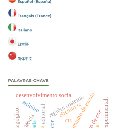
Español (España)
Français (France)
Italiano
日本語
简体中文
PALAVRAS-CHAVE
programa caminho da escola.
desenvolvimento social
regiões costeiras
prática experimental.
arduino
circuito rc
editorial
ciência
cts.