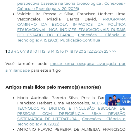
perspectiva baseada na teoria bioecológica
,
Conexões -
Ciência e Tecnologia: v. 20 (2026)
Valdeir Lira Pessoa e Silva, Francisco Herbert Lima
Vasconcelos, Priscila Barros David,
PROGRAMA
CAMINHO DA ESCOLA: IMPACTOS DA POLÍTICA
EDUCACIONAL NOS ÍNDICES EDUCACIONAIS RURAIS
DO ESTADO DO CEARÁ
,
Conexões - Ciência e
Tecnologia: v. 15 (2021): Publicação Contínua
1
2
3
4
5
6
7
8
9
10
11
12
13
14
15
16
17
18
19
20
21
22
23
24
25
>
>>
Você também pode
iniciar uma pesquisa avançada por
similaridade
para este artigo.
Artigos mais lidos pelo mesmo(s) autor(es)
Maria Aurinolia Barreto Silva, Priscila Barros David,
Francisco Herbert Lima Vasconcelos,
ACESSIBILIDADE,
TECNOLOGIAS DIGITAIS E INCLUSÃO ESCOLAR DE
PESSOAS COM DEFICIÊNCIA: UMA REVISÃO
SISTEMÁTICA DE LITERATURA
,
Conexões - Ciência e
Tecnologia: v. 16 (2022)
ANTONIO FLAVIO PEREIRA DE ALMEIDA, FRANCISCO