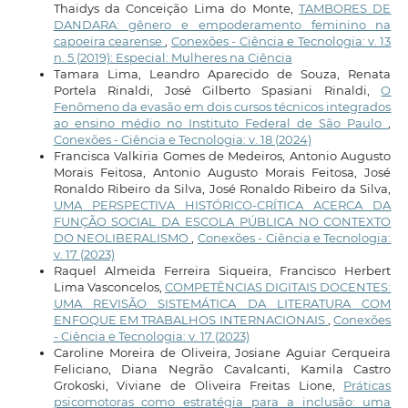
Thaidys da Conceição Lima do Monte,
TAMBORES DE
DANDARA: gênero e empoderamento feminino na
capoeira cearense
,
Conexões - Ciência e Tecnologia: v. 13
n. 5 (2019): Especial: Mulheres na Ciência
Tamara Lima, Leandro Aparecido de Souza, Renata
Portela Rinaldi, José Gilberto Spasiani Rinaldi,
O
Fenômeno da evasão em dois cursos técnicos integrados
ao ensino médio no Instituto Federal de São Paulo
,
Conexões - Ciência e Tecnologia: v. 18 (2024)
Francisca Valkiria Gomes de Medeiros, Antonio Augusto
Morais Feitosa, Antonio Augusto Morais Feitosa, José
Ronaldo Ribeiro da Silva, José Ronaldo Ribeiro da Silva,
UMA PERSPECTIVA HISTÓRICO-CRÍTICA ACERCA DA
FUNÇÃO SOCIAL DA ESCOLA PÚBLICA NO CONTEXTO
DO NEOLIBERALISMO
,
Conexões - Ciência e Tecnologia:
v. 17 (2023)
Raquel Almeida Ferreira Siqueira, Francisco Herbert
Lima Vasconcelos,
COMPETÊNCIAS DIGITAIS DOCENTES:
UMA REVISÃO SISTEMÁTICA DA LITERATURA COM
ENFOQUE EM TRABALHOS INTERNACIONAIS
,
Conexões
- Ciência e Tecnologia: v. 17 (2023)
Caroline Moreira de Oliveira, Josiane Aguiar Cerqueira
Feliciano, Diana Negrão Cavalcanti, Kamila Castro
Grokoski, Viviane de Oliveira Freitas Lione,
Práticas
psicomotoras como estratégia para a inclusão: uma