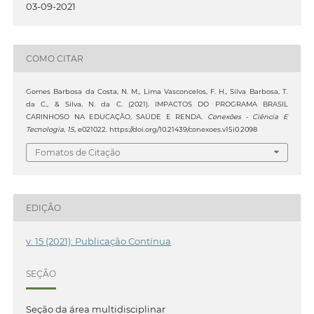
03-09-2021
COMO CITAR
Gomes Barbosa da Costa, N. M., Lima Vasconcelos, F. H., Silva Barbosa, T.
da C., & Silva, N. da C. (2021). IMPACTOS DO PROGRAMA BRASIL
CARINHOSO NA EDUCAÇÃO, SAÚDE E RENDA.
Conexões - Ciência E
Tecnologia
,
15
, e021022. https://doi.org/10.21439/conexoes.v15i0.2098
Fomatos de Citação
EDIÇÃO
v. 15 (2021): Publicação Contínua
SEÇÃO
Seção da área multidisciplinar