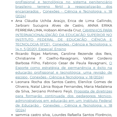
profissional e tecnológica no sistema penitenciário
brasileiro: terreno fértil à ressocialização dos
encarcerados
,
Conexões - Ciência e Tecnologia: v. 18
(2024)
Ana Cláudia Uchôa Araújo, Erica de Lima Gallindo,
Jarbiani Sucupira Alves de Castro, ANNA ERIKA
FERREIRA LIMA, Hobson Almeida Cruz,
CAMINHOS PARA
INTERNACIONALIZAÇÃO DA EDUCAÇÃO SUPERIOR NO
INSTITUTO FEDERAL DE EDUCAÇÃO, CIÊNCIA E
TECNOLOGIA (IFCE)
,
Conexões - Ciência e Tecnologia: v.
14 n. 5 (2020): Especial: Ensino
Ricardo Rojas Martines, Caroline Rezende dos Reis,
Christianne F. Coelho-Ravagnani, Valter Cordeiro
Barbosa Filho, Fabricio Cesar de Paula Ravagnani,
O
Esporte como estratégia de permanência e êxito na
educação profissional e tecnológica: uma revisão de
escopo
,
Conexões - Ciência e Tecnologia: v. 18 (2024)
Leonara Rocha dos Santos Castro, Elenilce Gomes de
Oliveira, Natal Lânia Roque Fernandes, Maria Madalena
da Silva, Jerciano Pinheiro Feijó,
Proposta de diretrizes
para formação continuada dos pedagogos técnico-
administrativos em educação em um Instituto Federal
de Educação
,
Conexões - Ciência e Tecnologia: v. 18
(2024)
sammia castro silva, Lourdes Rafaella Santos Florêncio,