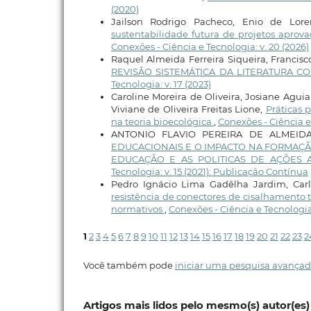
(2020)
Jailson Rodrigo Pacheco, Enio de Lore
sustentabilidade futura de projetos apro
Conexões - Ciência e Tecnologia: v. 20 (2026)
Raquel Almeida Ferreira Siqueira, Francis
REVISÃO SISTEMÁTICA DA LITERATURA 
Tecnologia: v. 17 (2023)
Caroline Moreira de Oliveira, Josiane Agui
Viviane de Oliveira Freitas Lione,
Práticas 
na teoria bioecológica
,
Conexões - Ciência e 
ANTONIO FLAVIO PEREIRA DE ALMEID
EDUCACIONAIS E O IMPACTO NA FORMAÇÃ
EDUCAÇÃO E AS POLITICAS DE AÇÕES 
Tecnologia: v. 15 (2021): Publicação Contínua
Pedro Ignácio Lima Gadêlha Jardim, Carl
resistência de conectores de cisalhamento ti
normativos
,
Conexões - Ciência e Tecnologia:
1
2
3
4
5
6
7
8
9
10
11
12
13
14
15
16
17
18
19
20
21
22
23
2
Você também pode
iniciar uma pesquisa avançad
Artigos mais lidos pelo mesmo(s) autor(es)