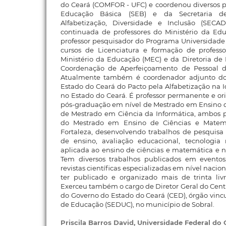
do Ceará (COMFOR - UFC) e coordenou diversos p
Educação Básica (SEB) e da Secretaria d
Alfabetização, Diversidade e Inclusão (SEC
continuada de professores do Ministério da E
professor pesquisador do Programa Universidade
cursos de Licenciatura e formação de profess
Ministério da Educação (MEC) e da Diretoria de
Coordenação de Aperfeiçoamento de Pessoal de
Atualmente também é coordenador adjunto d
Estado do Ceará do Pacto pela Alfabetização na 
no Estado do Ceará. É professor permanente e o
pós-graduação em nível de Mestrado em Ensino d
de Mestrado em Ciência da Informática, ambos 
do Mestrado em Ensino de Ciências e Mate
Fortaleza, desenvolvendo trabalhos de pesquisa
de ensino, avaliação educacional, tecnologia
aplicada ao ensino de ciências e matemática e n
Tem diversos trabalhos publicados em eventos,
revistas científicas especializadas em nível nacio
ter publicado e organizado mais de trinta li
Exerceu também o cargo de Diretor Geral do Cent
do Governo do Estado do Ceará (CED), órgão vincu
de Educação (SEDUC), no município de Sobral.
Priscila Barros David,
Universidade Federal do 