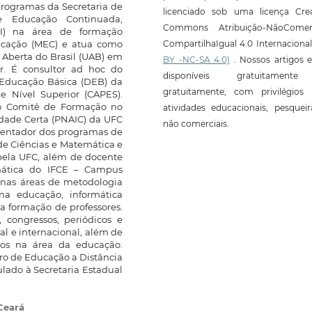
rogramas da Secretaria de
licenciado sob uma licença Crea
e Educação Continuada,
Commons Atribuição-NãoComerc
ADI) na área de formação
ducação (MEC) e atua como
CompartilhaIgual 4.0 Internaciona
 Aberta do Brasil (UAB) em
BY -NC-SA 4.0)
. Nossos artigos e
or. É consultor ad hoc do
disponíveis gratuitament
 Educação Básica (DEB) da
gratuitamente, com privilégios 
 Nível Superior (CAPES).
o Comitê de Formação no
atividades educacionais, pesquei
Idade Certa (PNAIC) da UFC
não comerciais.
rientador dos programas de
e Ciências e Matemática e
pela UFC, além de docente
mática do IFCE – Campus
 nas áreas de metodologia
 na educação, informática
a formação de professores.
 congressos, periódicos e
nal e internacional, além de
vros na área da educação.
ro de Educação a Distância
lado à Secretaria Estadual
Ceará