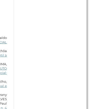
naldo
CIAL
Uchôa
til à
LIMA,
TUTO
cial:
ilho,
nal e
rany
LVES
Paul
 n. 4