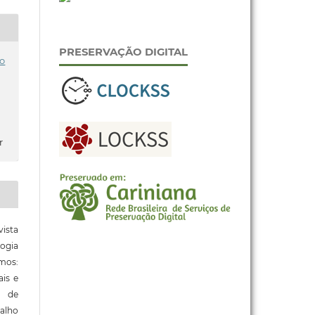
PRESERVAÇÃO DIGITAL
o
r
ista
ogia
mos:
ais e
o de
alho