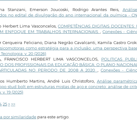
na Stanzani, Emerson Joucoski, Rodrigo Arantes Reis,
Anális
vados no edital de divulgação do ano internacional da química - 
co Herbert Lima Vasconcelos,
COMPETÊNCIAS DIGITAIS DOCENTES:
COM ENFOQUE EM TRABALHOS INTERNACIONAIS
,
Conexões - Ciênc
ar Cerqueira Feliciano, Diana Negrão Cavalcanti, Kamila Castro Grok
psicomotoras como estratégia para a inclusão: uma perspectiva ba
Tecnologia: v. 20 (2026)
A, FRANCISCO HERBERT LIMA VASCONCELOS,
POLITICAS PUBL
O DOS PROFISSIONAIS DA EDUCAÇÃO BÁSICA: O PLANO NACIONA
ARTICULADAS NO PERIODO DE 2008 A 2020
,
Conexões - Ciênc
os Humberto Martins, André Luis Christoforo,
Análise paramétric
po stud bolt em estruturas mistas de aço e concreto: análise de crit
 v. 19 (2025)
4
25
>
>>
a por similaridade
para este artigo.