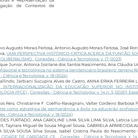
igação de Contextos de
nio Augusto Morais Feitosa, Antonio Augusto Morais Feitosa, José Ro
lva,
UMA PERSPECTIVA HISTÓRICO-CRÍTICA ACERCA DA FUNÇÃO SO
EOLIBERALISMO
,
Conexões - Ciência e Tecnologia: v. 17 (2023)
ue Junior, Antonia Jozilane dos Santos Nascimento, Ana Cláudia 
issional e tecnológica no sistema penitenciário brasileiro: terreno fér
 Ciência e Tecnologia: v. 18 (2024)
allindo, Jarbiani Sucupira Alves de Castro, ANNA ERIKA FERREIRA 
 INTERNACIONALIZAÇÃO DA EDUCAÇÃO SUPERIOR NO INSTI
LOGIA (IFCE)
,
Conexões - Ciência e Tecnologia: v. 14 n. 5 (2020): Espe
os Reis, Christianne F. Coelho-Ravagnani, Valter Cordeiro Barbosa F
rte como estratégia de permanência e êxito na educação profissio
s - Ciência e Tecnologia: v. 18 (2024)
 FURTADO, ANA CAROLINE LIMA SILVA LIMA SILVA, Letícia Lor
urt, Taynara Miguel de Sousa Miguel Sousa, GABRIELA APARECIDA A
SILVA SOUSA Silva Sousa, Isabel Cristina Paula do Nascimento 
 CIDADE DE CARIDADE-CE.
,
Conexões - Ciência e Tecnologia: v. 14