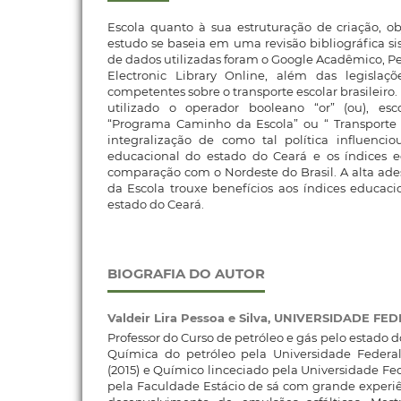
Escola quanto à sua estruturação de criação, obj
estudo se baseia em uma revisão bibliográfica si
de dados utilizadas foram o Google Acadêmico, Per
Electronic Library Online, além das legislaç
competentes sobre o transporte escolar brasileiro.
utilizado o operador booleano “or” (ou), esc
“Programa Caminho da Escola” ou “ Transporte E
integralização de como tal política influencio
educacional do estado do Ceará e os índices 
comparação com o Nordeste do Brasil. A alta a
da Escola trouxe benefícios aos índices educacio
estado do Ceará.
BIOGRAFIA DO AUTOR
Valdeir Lira Pessoa e Silva,
UNIVERSIDADE FED
Professor do Curso de petróleo e gás pelo estado d
Química do petróleo pela Universidade Federa
(2015) e Químico linceciado pela Universidade Fed
pela Faculdade Estácio de sá com grande experi