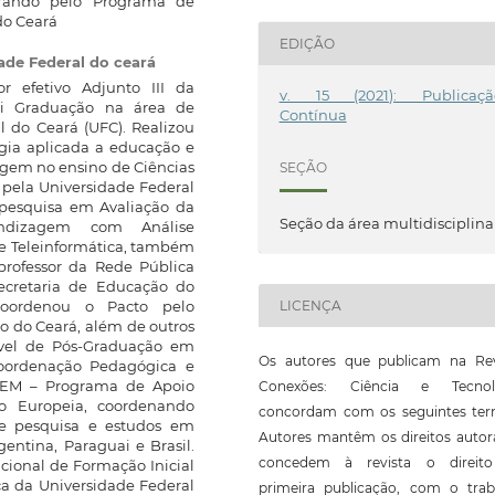
strando pelo Programa de
do Ceará
EDIÇÃO
ade Federal do ceará
or efetivo Adjunto III da
v. 15 (2021): Publicaçã
ui Graduação na área de
Contínua
l do Ceará (UFC). Realizou
gia aplicada a educação e
gem no ensino de Ciências
SEÇÃO
pela Universidade Federal
 pesquisa em Avaliação da
Seção da área multidisciplina
ndizagem com Análise
de Teleinformática, também
professor da Rede Pública
Secretaria de Educação do
oordenou o Pacto pelo
LICENÇA
o do Ceará, além de outros
vel de Pós-Graduação em
Os autores que publicam na Rev
Coordenação Pedagógica e
ASEM – Programa de Apoio
Conexões: Ciência e Tecnol
ão Europeia, coordenando
concordam com os seguintes ter
 de pesquisa e estudos em
Autores mantêm os direitos autor
entina, Paraguai e Brasil.
concedem à revista o direit
cional de Formação Inicial
ca da Universidade Federal
primeira publicação, com o trab