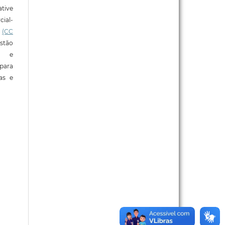
tive
ial-
l
(CC
stão
e e
para
ras e