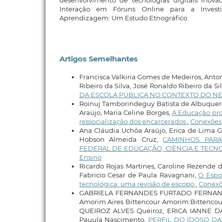
Interação em Fóruns Online para a Invest
Aprendizagem: Um Estudo Etnográfico
Artigos Semelhantes
Francisca Valkiria Gomes de Medeiros, Anto
Ribeiro da Silva, José Ronaldo Ribeiro da Si
DA ESCOLA PÚBLICA NO CONTEXTO DO N
Roinuj Tamborindeguy Batista de Albuquerq
Araújo, Maria Celine Borges,
A Educação prof
ressocialização dos encarcerados
,
Conexões -
Ana Cláudia Uchôa Araújo, Erica de Lima G
Hobson Almeida Cruz,
CAMINHOS PARA
FEDERAL DE EDUCAÇÃO, CIÊNCIA E TECNO
Ensino
Ricardo Rojas Martines, Caroline Rezende d
Fabricio Cesar de Paula Ravagnani,
O Espo
tecnológica: uma revisão de escopo
,
Conexõe
GABRIELA FERNANDES FURTADO FERNANDES
Amorim Aires Bittencour Amorim Bittenco
QUEIROZ ALVES Queiroz, ERICA IANNE DA 
Pauula Nascimento,
PERFIL DO IDOSO DA