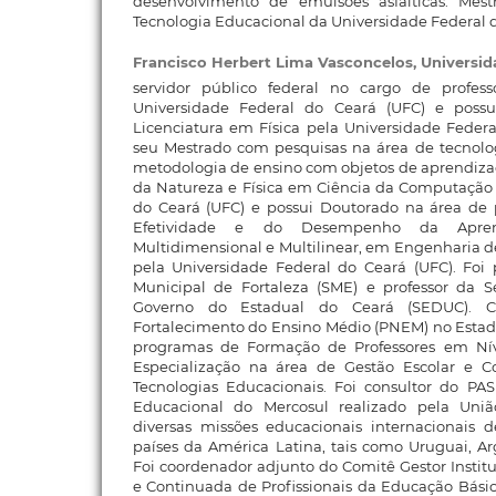
desenvolvimento de emulsões asfálticas. Me
Tecnologia Educacional da Universidade Federal 
Francisco Herbert Lima Vasconcelos,
Universid
servidor público federal no cargo de profess
Universidade Federal do Ceará (UFC) e poss
Licenciatura em Física pela Universidade Federa
seu Mestrado com pesquisas na área de tecnolo
metodologia de ensino com objetos de aprendiza
da Natureza e Física em Ciência da Computação 
do Ceará (UFC) e possui Doutorado na área de
Efetividade e do Desempenho da Apre
Multidimensional e Multilinear, em Engenharia 
pela Universidade Federal do Ceará (UFC). Foi 
Municipal de Fortaleza (SME) e professor da 
Governo do Estadual do Ceará (SEDUC). C
Fortalecimento do Ensino Médio (PNEM) no Estad
programas de Formação de Professores em Ní
Especialização na área de Gestão Escolar e 
Tecnologias Educacionais. Foi consultor do P
Educacional do Mercosul realizado pela Uni
diversas missões educacionais internacionais
países da América Latina, tais como Uruguai, Arg
Foi coordenador adjunto do Comitê Gestor Institu
e Continuada de Profissionais da Educação Bási