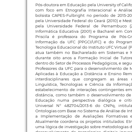
Pós-doutora em Educação pela University of Calif
com foco em Etnografia Interacional e Anális
bolsista CAPES-Fulbright no período de 2015-
pela Universidade Federal do Ceará (2010) e Mest
pela Universidade Federal de Pernambuco (2
Informática Educativa (2001) e Bacharel em Co
Priscila é professora do Programa de Pós-
Informação da UFC (PPGCI/UFC) e do Progr
Tecnologia Educacional do Instituto UFC Virtual (P
atua também no Bacharelado em Sistemas e Mí
durante oito anos a Formação Inicial de Tutore
dentro do Setor de Processos Pedagógicos, e se
Professores da UFC para o desenvolvimento de M
Aplicadas à Educação a Distância e Ensino Rem
interdisciplinares que congregam as áreas 
Linguística, Tecnologias e Ciência da Informaç
estabelecimento de interações contingentes em
distância, como também o desenvolvimento de 
Educação numa perspectiva dialógica e crít
Universal N° 482704/2013-6 do CNPq, intitu
Ontologias com Base no Sistema de Análise de In
a Implementação de Avaliações Formativas 
Atualmente coordena os projetos intitulados: Et
uma lógica de investigação sobre metodologias d
desenvolvimento de tecnologias digitais inov