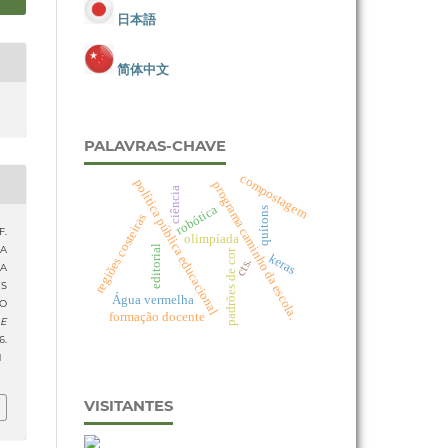
日本語
简体中文
PALAVRAS-CHAVE
compostagem
política pública educacional
programa caminho da escola.
ciência
robótica
quítons
regiões costeiras
F.
olimpíada
editorial
MA
padrões de cor
keras
cts.
DA
ES
Água vermelha
DO
formação docente
 E
.
1
VISITANTES