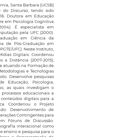
ornia, Santa Barbara (UCSB)
e do Discurso, tendo sido
2016. Doutora em Educação
re em Psicologia Cognitiva
004). É especialista em
mputação pela UFC (2000).
Graduação em Ciência da
ama de Pós-Graduação em
PGTE/UFC). Neste Instituto,
dias Digitais. Coordenou
s a Distância (2007-2015),
gue atuando na Formação de
etodologias e Tecnologias
oto. Desenvolve pesquisas
de Educação, Psicologia,
ão, as quais investigam o
 processos educacionais a
conteúdos digitais para a
ica. Coordenou o Projeto
lado: Desenvolvimento de
terações Contingentes para
em Fóruns de Discussão.
nografia interacional como
e ensino e pesquisa para o
adoras e Representação da