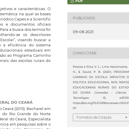
PDF
etivos e características. O
stemática na qual as bases
PUBLICADO
iódico Capes e a Scientific
ões e documentos oficiais
 Para a busca dos termos foi
09-08-2021
olhendo-se os descritores
scolar”, visando buscar a
u a eficiência do sistema
educacionais estaduais em
COMO CITAR
desão ao Programa Caminho
nais das escolas rurais do
Pessoa e Silva, V. L., Lima Vasconcelos, 
H., & David, P. B. (2021). PROGRA
CAMINHO DA ESCOLA: IMPACTOS 
POLÍTICA EDUCACIONAL NOS ÍNDIC
EDUCACIONAIS RURAIS DO ESTA
DO CEARÁ.
Conexões - Ciência
Tecnologia
,
15
, e021016
ERAL DO CEARÁ
https://doi.org/10.21439/conexoes.v15i0.2
o Ceará (2015). Bacharel em
07
l do Rio Grande do Norte
Fomatos de Citação
eral do Ceará, Especialista
ência em pesquisas sobre o