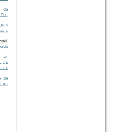
e da
CNPq
,
 UMA
ia e
oski,
seada
ICAS
L DE
ia e
a da
érios