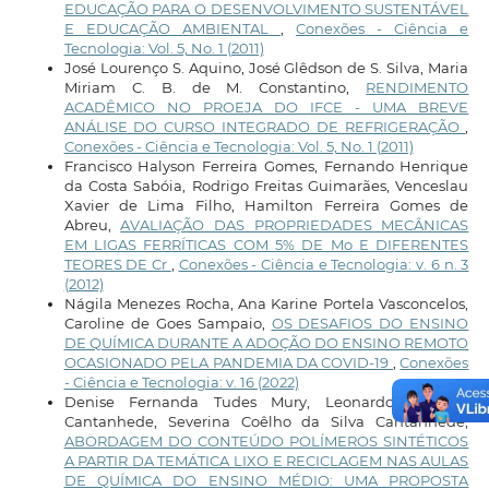
EDUCAÇÃO PARA O DESENVOLVIMENTO SUSTENTÁVEL
E EDUCAÇÃO AMBIENTAL
,
Conexões - Ciência e
Tecnologia: Vol. 5, No. 1 (2011)
José Lourenço S. Aquino, José Glêdson de S. Silva, Maria
Miriam C. B. de M. Constantino,
RENDIMENTO
ACADÊMICO NO PROEJA DO IFCE - UMA BREVE
ANÁLISE DO CURSO INTEGRADO DE REFRIGERAÇÃO
,
Conexões - Ciência e Tecnologia: Vol. 5, No. 1 (2011)
Francisco Halyson Ferreira Gomes, Fernando Henrique
da Costa Sabóia, Rodrigo Freitas Guimarães, Venceslau
Xavier de Lima Filho, Hamilton Ferreira Gomes de
Abreu,
AVALIAÇÃO DAS PROPRIEDADES MECÂNICAS
EM LIGAS FERRÍTICAS COM 5% DE Mo E DIFERENTES
TEORES DE Cr
,
Conexões - Ciência e Tecnologia: v. 6 n. 3
(2012)
Nágila Menezes Rocha, Ana Karine Portela Vasconcelos,
Caroline de Goes Sampaio,
OS DESAFIOS DO ENSINO
DE QUÍMICA DURANTE A ADOÇÃO DO ENSINO REMOTO
OCASIONADO PELA PANDEMIA DA COVID-19
,
Conexões
- Ciência e Tecnologia: v. 16 (2022)
Denise Fernanda Tudes Mury, Leonardo Baltazar
Cantanhede, Severina Coêlho da Silva Cantanhede,
ABORDAGEM DO CONTEÚDO POLÍMEROS SINTÉTICOS
A PARTIR DA TEMÁTICA LIXO E RECICLAGEM NAS AULAS
DE QUÍMICA DO ENSINO MÉDIO: UMA PROPOSTA