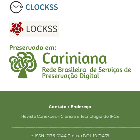
Contato / Endereço
Revista Conexões – Ciência e Tecnologia do IFCE
__________________________________________________________
e-ISSN: 2176-0144 Prefixo DOI: 10.21439