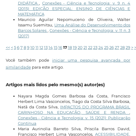
DIDÁTICA
,
Conexões - Ciência e Tecnologia: v. 9 n. 4
(2015): EDIÇÃO ESPECIAL: ENSINO DE CIÊNCIAS E
MATEMÁTICA
Mauricio Aguilar Nepomuceno de Oliveira, Walter
Issamu Suemitsu,
Uma Análise do Desenvolvimento dos
Barcos Solares
,
Conexões - Ciência e Tecnologia: v. 11 n. 3
(2017)
<<
<
5
6
7
8
9
10
11
12
13
14
15
16
17
18
19
20
21
22
23
24
25
26
27
28
29
>
Você também pode
iniciar uma pesquisa avançada por
similaridade
para este artigo.
Artigos mais lidos pelo mesmo(s) autor(es)
Nayara Magda Gomes Barbosa da Costa, Francisco
Herbert Lima Vasconcelos, Tiago da Costa Silva Barbosa,
Natã da Costa Silva,
IMPACTOS DO PROGRAMA BRASIL
CARINHOSO NA EDUCAÇÃO, SAÚDE E RENDA
,
Conexões - Ciência e Tecnologia: v. 15 (2021): Publicação
Contínua
Maria Aurinolia Barreto Silva, Priscila Barros David,
Francisco Herbert Lima Vasconcelos,
ACESSIBILIDADE,