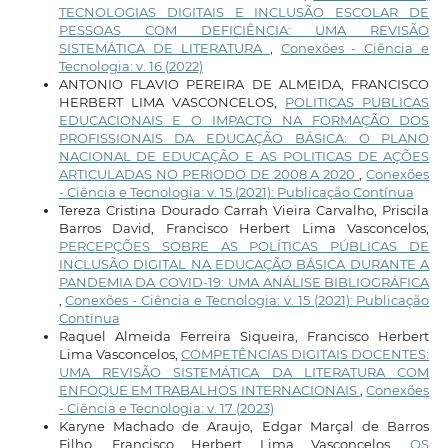
TECNOLOGIAS DIGITAIS E INCLUSÃO ESCOLAR DE
PESSOAS COM DEFICIÊNCIA: UMA REVISÃO
SISTEMÁTICA DE LITERATURA
,
Conexões - Ciência e
Tecnologia: v. 16 (2022)
ANTONIO FLAVIO PEREIRA DE ALMEIDA, FRANCISCO
HERBERT LIMA VASCONCELOS,
POLITICAS PUBLICAS
EDUCACIONAIS E O IMPACTO NA FORMAÇÃO DOS
PROFISSIONAIS DA EDUCAÇÃO BÁSICA: O PLANO
NACIONAL DE EDUCAÇÃO E AS POLITICAS DE AÇÕES
ARTICULADAS NO PERIODO DE 2008 A 2020
,
Conexões
- Ciência e Tecnologia: v. 15 (2021): Publicação Contínua
Tereza Cristina Dourado Carrah Vieira Carvalho, Priscila
Barros David, Francisco Herbert Lima Vasconcelos,
PERCEPÇÕES SOBRE AS POLÍTICAS PÚBLICAS DE
INCLUSÃO DIGITAL NA EDUCAÇÃO BÁSICA DURANTE A
PANDEMIA DA COVID-19: UMA ANÁLISE BIBLIOGRÁFICA
,
Conexões - Ciência e Tecnologia: v. 15 (2021): Publicação
Contínua
Raquel Almeida Ferreira Siqueira, Francisco Herbert
Lima Vasconcelos,
COMPETÊNCIAS DIGITAIS DOCENTES:
UMA REVISÃO SISTEMÁTICA DA LITERATURA COM
ENFOQUE EM TRABALHOS INTERNACIONAIS
,
Conexões
- Ciência e Tecnologia: v. 17 (2023)
Karyne Machado de Araujo, Edgar Marçal de Barros
Filho, Francisco Herbert Lima Vasconcelos,
OS