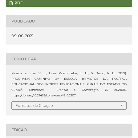
PDF
PUBLICADO
09-08-2021
COMO CITAR
Pessoa e Silva, V. L., Lima Vasconcelos, F. H., & David, P. B. (2021).
PROGRAMA CAMINHO DA ESCOLA: IMPACTOS DA POLÍTICA
EDUCACIONAL NOS ÍNDICES EDUCACIONAIS RURAIS DO ESTADO DO
CEARÁ.
Conexões - Ciência E Tecnologia
,
15
, e021016.
https://doi.org/10.21439/conexoes.v15i0.2107
Fomatos de Citação
EDIÇÃO