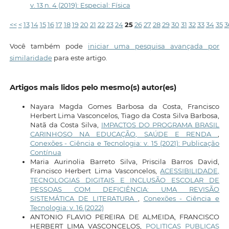
v. 13 n. 4 (2019): Especial: Física
<<
<
13
14
15
16
17
18
19
20
21
22
23
24
25
26
27
28
29
30
31
32
33
34
35
3
Você também pode
iniciar uma pesquisa avançada por
similaridade
para este artigo.
Artigos mais lidos pelo mesmo(s) autor(es)
Nayara Magda Gomes Barbosa da Costa, Francisco
Herbert Lima Vasconcelos, Tiago da Costa Silva Barbosa,
Natã da Costa Silva,
IMPACTOS DO PROGRAMA BRASIL
CARINHOSO NA EDUCAÇÃO, SAÚDE E RENDA
,
Conexões - Ciência e Tecnologia: v. 15 (2021): Publicação
Contínua
Maria Aurinolia Barreto Silva, Priscila Barros David,
Francisco Herbert Lima Vasconcelos,
ACESSIBILIDADE,
TECNOLOGIAS DIGITAIS E INCLUSÃO ESCOLAR DE
PESSOAS COM DEFICIÊNCIA: UMA REVISÃO
SISTEMÁTICA DE LITERATURA
,
Conexões - Ciência e
Tecnologia: v. 16 (2022)
ANTONIO FLAVIO PEREIRA DE ALMEIDA, FRANCISCO
HERBERT LIMA VASCONCELOS,
POLITICAS PUBLICAS