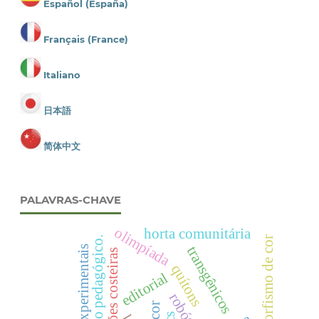
Español (España)
Français (France)
Italiano
日本語
简体中文
PALAVRAS-CHAVE
olimpíada
horta comunitária
.trabalho pedagógico.
polimorfismo de cor
transgênicos
atividades experimentais
regiões costeiras
quítons
editorial
robótica