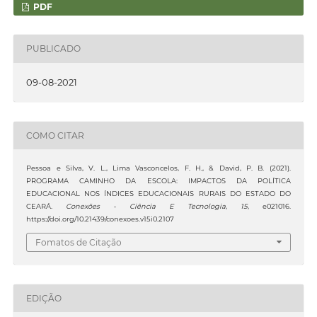
PDF
PUBLICADO
09-08-2021
COMO CITAR
Pessoa e Silva, V. L., Lima Vasconcelos, F. H., & David, P. B. (2021).
PROGRAMA CAMINHO DA ESCOLA: IMPACTOS DA POLÍTICA
EDUCACIONAL NOS ÍNDICES EDUCACIONAIS RURAIS DO ESTADO DO
CEARÁ.
Conexões - Ciência E Tecnologia
,
15
, e021016.
https://doi.org/10.21439/conexoes.v15i0.2107
Fomatos de Citação
EDIÇÃO