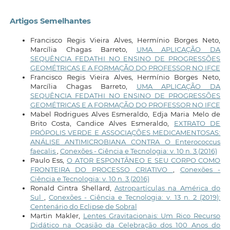
Artigos Semelhantes
Francisco Regis Vieira Alves, Hermínio Borges Neto,
Marcília Chagas Barreto,
UMA APLICAÇÃO DA
SEQUÊNCIA FEDATHI NO ENSINO DE PROGRESSÕES
GEOMÉTRICAS E A FORMAÇÃO DO PROFESSOR NO IFCE
Francisco Regis Vieira Alves, Hermínio Borges Neto,
Marcília Chagas Barreto,
UMA APLICAÇÃO DA
SEQUÊNCIA FEDATHI NO ENSINO DE PROGRESSÕES
GEOMÉTRICAS E A FORMAÇÃO DO PROFESSOR NO IFCE
Mabel Rodrigues Alves Esmeraldo, Edja Maria Melo de
Brito Costa, Candice Alves Esmeraldo,
EXTRATO DE
PRÓPOLIS VERDE E ASSOCIAÇÕES MEDICAMENTOSAS:
ANÁLISE ANTIMICROBIANA CONTRA O Enterococcus
faecalis
,
Conexões - Ciência e Tecnologia: v. 10 n. 3 (2016)
Paulo Ess,
O ATOR ESPONTÂNEO E SEU CORPO COMO
FRONTEIRA DO PROCESSO CRIATIVO
,
Conexões -
Ciência e Tecnologia: v. 10 n. 3 (2016)
Ronald Cintra Shellard,
Astropartículas na América do
Sul
,
Conexões - Ciência e Tecnologia: v. 13 n. 2 (2019):
Centenário do Eclipse de Sobral
Martin Makler,
Lentes Gravitacionais: Um Rico Recurso
Didático na Ocasião da Celebração dos 100 Anos do