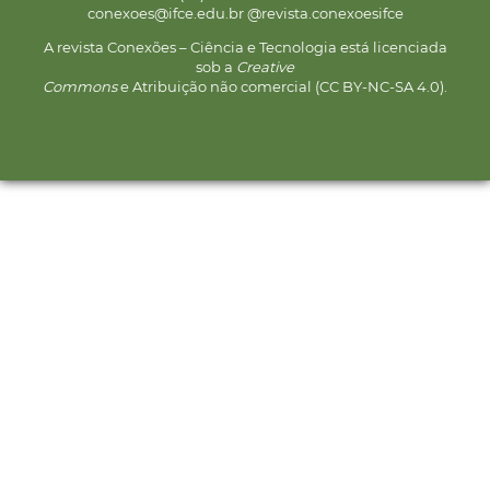
conexoes@ifce.edu.br @revista.conexoesifce
A revista Conexões – Ciência e Tecnologia está licenciada
sob a
Creative
Commons
e Atribuição não comercial (CC BY-NC-SA 4.0).