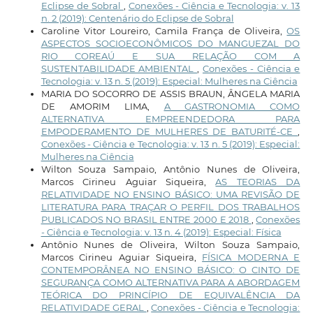
Eclipse de Sobral
,
Conexões - Ciência e Tecnologia: v. 13
n. 2 (2019): Centenário do Eclipse de Sobral
Caroline Vitor Loureiro, Camila França de Oliveira,
OS
ASPECTOS SOCIOECONÔMICOS DO MANGUEZAL DO
RIO COREAÚ E SUA RELAÇÃO COM A
SUSTENTABILIDADE AMBIENTAL
,
Conexões - Ciência e
Tecnologia: v. 13 n. 5 (2019): Especial: Mulheres na Ciência
MARIA DO SOCORRO DE ASSIS BRAUN, ÂNGELA MARIA
DE AMORIM LIMA,
A GASTRONOMIA COMO
ALTERNATIVA EMPREENDEDORA PARA
EMPODERAMENTO DE MULHERES DE BATURITÉ-CE
,
Conexões - Ciência e Tecnologia: v. 13 n. 5 (2019): Especial:
Mulheres na Ciência
Wilton Souza Sampaio, Antônio Nunes de Oliveira,
Marcos Cirineu Aguiar Siqueira,
AS TEORIAS DA
RELATIVIDADE NO ENSINO BÁSICO: UMA REVISÃO DE
LITERATURA PARA TRAÇAR O PERFIL DOS TRABALHOS
PUBLICADOS NO BRASIL ENTRE 2000 E 2018
,
Conexões
- Ciência e Tecnologia: v. 13 n. 4 (2019): Especial: Física
Antônio Nunes de Oliveira, Wilton Souza Sampaio,
Marcos Cirineu Aguiar Siqueira,
FÍSICA MODERNA E
CONTEMPORÂNEA NO ENSINO BÁSICO: O CINTO DE
SEGURANÇA COMO ALTERNATIVA PARA A ABORDAGEM
TEÓRICA DO PRINCÍPIO DE EQUIVALÊNCIA DA
RELATIVIDADE GERAL
,
Conexões - Ciência e Tecnologia: