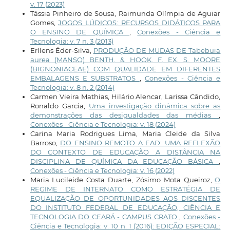
v. 17 (2023)
Tássia Pinheiro de Sousa, Raimunda Olímpia de Aguiar
Gomes,
JOGOS LÚDICOS: RECURSOS DIDÁTICOS PARA
O ENSINO DE QUÍMICA
,
Conexões - Ciência e
Tecnologia: v. 7 n. 3 (2013)
Erllens Éder-Silva,
PRODUÇÃO DE MUDAS DE Tabebuia
aurea (MANSO) BENTH. & HOOK. F. EX. S. MOORE
(BIGNONIACEAE) COM QUALIDADE EM DIFERENTES
EMBALAGENS E SUBSTRATOS
,
Conexões - Ciência e
Tecnologia: v. 8 n. 2 (2014)
Carmen Vieira Mathias, Hilário Alencar, Larissa Cândido,
Ronaldo Garcia,
Uma investigação dinâmica sobre as
demonstrações das desigualdades das médias
,
Conexões - Ciência e Tecnologia: v. 18 (2024)
Carina Maria Rodrigues Lima, Maria Cleide da Silva
Barroso,
DO ENSINO REMOTO A EAD: UMA REFLEXÃO
DO CONTEXTO DE EDUCAÇÃO A DISTÂNCIA NA
DISCIPLINA DE QUÍMICA DA EDUCAÇÃO BÁSICA
,
Conexões - Ciência e Tecnologia: v. 16 (2022)
Maria Lucileide Costa Duarte, Zósimo Mota Queiroz,
O
REGIME DE INTERNATO COMO ESTRATÉGIA DE
EQUALIZAÇÃO DE OPORTUNIDADES AOS DISCENTES
DO INSTITUTO FEDERAL DE EDUCAÇÃO, CIÊNCIA E
TECNOLOGIA DO CEARÁ - CAMPUS CRATO
,
Conexões -
Ciência e Tecnologia: v. 10 n. 1 (2016): EDIÇÃO ESPECIAL: