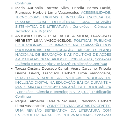
Contínua
Maria Aurinolia Barreto Silva, Priscila Barros David,
Francisco Herbert Lima Vasconcelos,
ACESSIBILIDADE,
TECNOLOGIAS DIGITAIS E INCLUSÃO ESCOLAR DE
PESSOAS COM DEFICIÊNCIA: UMA REVISÃO
SISTEMÁTICA DE LITERATURA
,
Conexões - Ciência e
Tecnologia: v. 16 (2022)
ANTONIO FLAVIO PEREIRA DE ALMEIDA, FRANCISCO
HERBERT LIMA VASCONCELOS,
POLITICAS PUBLICAS
EDUCACIONAIS E O IMPACTO NA FORMAÇÃO DOS
PROFISSIONAIS DA EDUCAÇÃO BÁSICA: O PLANO
NACIONAL DE EDUCAÇÃO E AS POLITICAS DE AÇÕES
ARTICULADAS NO PERIODO DE 2008 A 2020
,
Conexões
- Ciência e Tecnologia: v. 15 (2021): Publicação Contínua
Tereza Cristina Dourado Carrah Vieira Carvalho, Priscila
Barros David, Francisco Herbert Lima Vasconcelos,
PERCEPÇÕES SOBRE AS POLÍTICAS PÚBLICAS DE
INCLUSÃO DIGITAL NA EDUCAÇÃO BÁSICA DURANTE A
PANDEMIA DA COVID-19: UMA ANÁLISE BIBLIOGRÁFICA
,
Conexões - Ciência e Tecnologia: v. 15 (2021): Publicação
Contínua
Raquel Almeida Ferreira Siqueira, Francisco Herbert
Lima Vasconcelos,
COMPETÊNCIAS DIGITAIS DOCENTES:
UMA REVISÃO SISTEMÁTICA DA LITERATURA COM
ENFOQUE EM TRABALHOS INTERNACIONAIS
,
Conexões