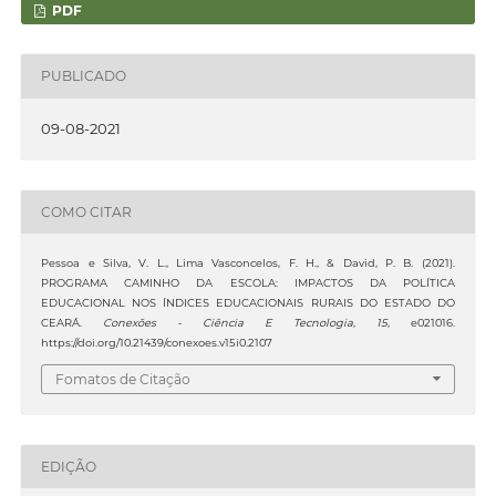
PDF
PUBLICADO
09-08-2021
COMO CITAR
Pessoa e Silva, V. L., Lima Vasconcelos, F. H., & David, P. B. (2021).
PROGRAMA CAMINHO DA ESCOLA: IMPACTOS DA POLÍTICA
EDUCACIONAL NOS ÍNDICES EDUCACIONAIS RURAIS DO ESTADO DO
CEARÁ.
Conexões - Ciência E Tecnologia
,
15
, e021016.
https://doi.org/10.21439/conexoes.v15i0.2107
Fomatos de Citação
EDIÇÃO