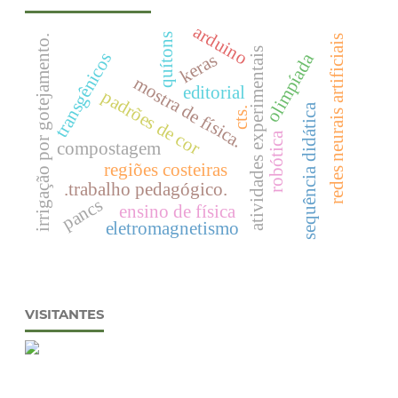
arduino
quítons
redes neurais artificiais
irrigação por gotejamento.
atividades experimentais
transgênicos
olimpíada
keras
mostra de física.
editorial
padrões de cor
sequência didática
cts.
robótica
compostagem
regiões costeiras
.trabalho pedagógico.
pancs
ensino de física
eletromagnetismo
VISITANTES