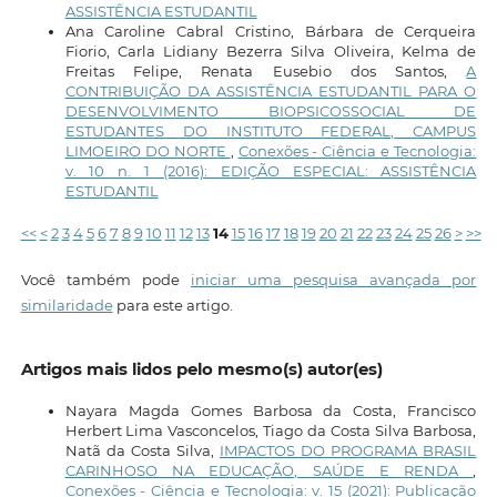
ASSISTÊNCIA ESTUDANTIL
Ana Caroline Cabral Cristino, Bárbara de Cerqueira
Fiorio, Carla Lidiany Bezerra Silva Oliveira, Kelma de
Freitas Felipe, Renata Eusebio dos Santos,
A
CONTRIBUIÇÃO DA ASSISTÊNCIA ESTUDANTIL PARA O
DESENVOLVIMENTO BIOPSICOSSOCIAL DE
ESTUDANTES DO INSTITUTO FEDERAL, CAMPUS
LIMOEIRO DO NORTE
,
Conexões - Ciência e Tecnologia:
v. 10 n. 1 (2016): EDIÇÃO ESPECIAL: ASSISTÊNCIA
ESTUDANTIL
<<
<
2
3
4
5
6
7
8
9
10
11
12
13
14
15
16
17
18
19
20
21
22
23
24
25
26
>
>>
Você também pode
iniciar uma pesquisa avançada por
similaridade
para este artigo.
Artigos mais lidos pelo mesmo(s) autor(es)
Nayara Magda Gomes Barbosa da Costa, Francisco
Herbert Lima Vasconcelos, Tiago da Costa Silva Barbosa,
Natã da Costa Silva,
IMPACTOS DO PROGRAMA BRASIL
CARINHOSO NA EDUCAÇÃO, SAÚDE E RENDA
,
Conexões - Ciência e Tecnologia: v. 15 (2021): Publicação