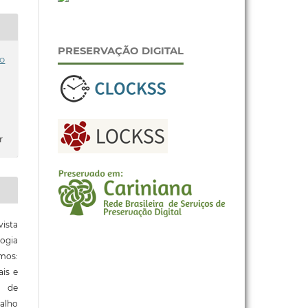
PRESERVAÇÃO DIGITAL
o
r
ista
ogia
mos:
ais e
o de
alho