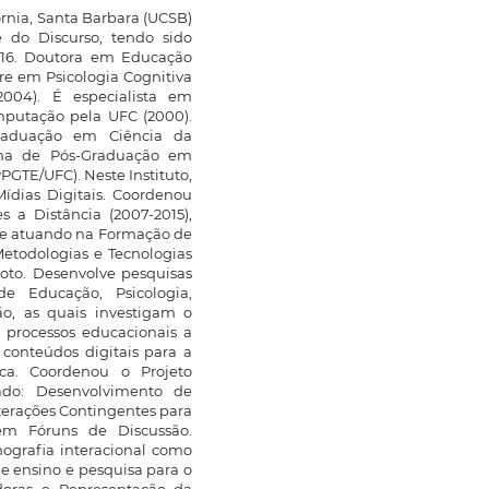
ornia, Santa Barbara (UCSB)
e do Discurso, tendo sido
2016. Doutora em Educação
re em Psicologia Cognitiva
004). É especialista em
mputação pela UFC (2000).
Graduação em Ciência da
ama de Pós-Graduação em
PGTE/UFC). Neste Instituto,
dias Digitais. Coordenou
s a Distância (2007-2015),
gue atuando na Formação de
etodologias e Tecnologias
oto. Desenvolve pesquisas
de Educação, Psicologia,
ão, as quais investigam o
 processos educacionais a
conteúdos digitais para a
ica. Coordenou o Projeto
lado: Desenvolvimento de
terações Contingentes para
em Fóruns de Discussão.
nografia interacional como
e ensino e pesquisa para o
adoras e Representação da