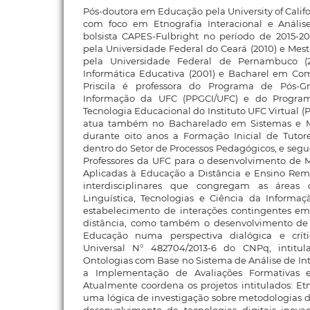
Pós-doutora em Educação pela University of Calif
com foco em Etnografia Interacional e Anális
bolsista CAPES-Fulbright no período de 2015-
pela Universidade Federal do Ceará (2010) e Mest
pela Universidade Federal de Pernambuco (2
Informática Educativa (2001) e Bacharel em Co
Priscila é professora do Programa de Pós-
Informação da UFC (PPGCI/UFC) e do Progr
Tecnologia Educacional do Instituto UFC Virtual (P
atua também no Bacharelado em Sistemas e Mí
durante oito anos a Formação Inicial de Tutore
dentro do Setor de Processos Pedagógicos, e se
Professores da UFC para o desenvolvimento de M
Aplicadas à Educação a Distância e Ensino Rem
interdisciplinares que congregam as áreas 
Linguística, Tecnologias e Ciência da Informaç
estabelecimento de interações contingentes em
distância, como também o desenvolvimento de 
Educação numa perspectiva dialógica e crít
Universal N° 482704/2013-6 do CNPq, intitu
Ontologias com Base no Sistema de Análise de In
a Implementação de Avaliações Formativas 
Atualmente coordena os projetos intitulados: Et
uma lógica de investigação sobre metodologias d
desenvolvimento de tecnologias digitais inov