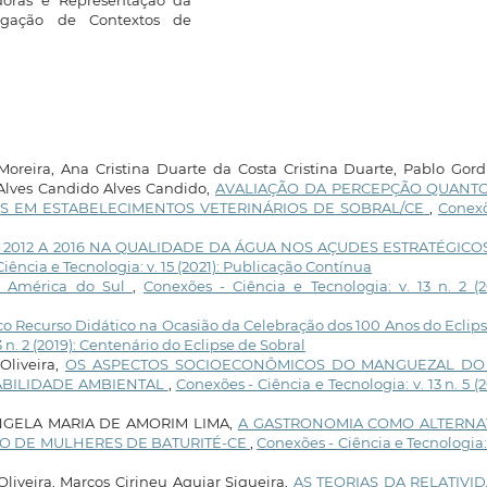
igação de Contextos de
Moreira, Ana Cristina Duarte da Costa Cristina Duarte, Pablo Gor
 Alves Candido Alves Candido,
AVALIAÇÃO DA PERCEPÇÃO QUANT
S EM ESTABELECIMENTOS VETERINÁRIOS DE SOBRAL/CE
,
Conexõ
 2012 A 2016 NA QUALIDADE DA ÁGUA NOS AÇUDES ESTRATÉGICO
iência e Tecnologia: v. 15 (2021): Publicação Contínua
na América do Sul
,
Conexões - Ciência e Tecnologia: v. 13 n. 2 (2
co Recurso Didático na Ocasião da Celebração dos 100 Anos do Eclip
3 n. 2 (2019): Centenário do Eclipse de Sobral
Oliveira,
OS ASPECTOS SOCIOECONÔMICOS DO MANGUEZAL DO
ABILIDADE AMBIENTAL
,
Conexões - Ciência e Tecnologia: v. 13 n. 5 (2
NGELA MARIA DE AMORIM LIMA,
A GASTRONOMIA COMO ALTERNA
 DE MULHERES DE BATURITÉ-CE
,
Conexões - Ciência e Tecnologia: 
iveira, Marcos Cirineu Aguiar Siqueira,
AS TEORIAS DA RELATIVI