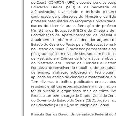
do Ceará (COMFOR - UFC) e coordenou diversos p
Educação Básica (SEB) e da Secretaria d
Alfabetização, Diversidade e Inclusão (SEC
continuada de professores do Ministério da E
professor pesquisador do Programa Universidade
cursos de Licenciatura e formação de profess
Ministério da Educação (MEC) e da Diretoria de
Coordenação de Aperfeiçoamento de Pessoal de
Atualmente também é coordenador adjunto d
Estado do Ceará do Pacto pela Alfabetização na 
no Estado do Ceará. É professor permanente e o
pós-graduação em nível de Mestrado em Ensino d
de Mestrado em Ciência da Informática, ambos 
do Mestrado em Ensino de Ciências e Mate
Fortaleza, desenvolvendo trabalhos de pesquisa
de ensino, avaliação educacional, tecnologia
aplicada ao ensino de ciências e matemática e n
Tem diversos trabalhos publicados em eventos,
revistas científicas especializadas em nível nacio
ter publicado e organizado mais de trinta li
Exerceu também o cargo de Diretor Geral do Cent
do Governo do Estado do Ceará (CED), órgão vincu
de Educação (SEDUC), no município de Sobral.
Priscila Barros David,
Universidade Federal do 