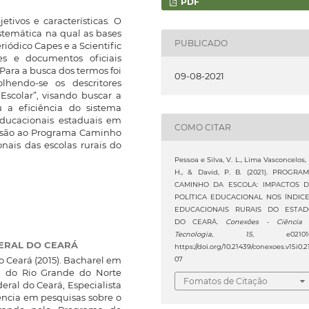
PDF
etivos e características. O
stemática na qual as bases
PUBLICADO
iódico Capes e a Scientific
ões e documentos oficiais
 Para a busca dos termos foi
09-08-2021
olhendo-se os descritores
scolar”, visando buscar a
u a eficiência do sistema
educacionais estaduais em
COMO CITAR
desão ao Programa Caminho
nais das escolas rurais do
Pessoa e Silva, V. L., Lima Vasconcelos, 
H., & David, P. B. (2021). PROGRA
CAMINHO DA ESCOLA: IMPACTOS 
POLÍTICA EDUCACIONAL NOS ÍNDIC
EDUCACIONAIS RURAIS DO ESTA
DO CEARÁ.
Conexões - Ciência
Tecnologia
,
15
, e021016
ERAL DO CEARÁ
https://doi.org/10.21439/conexoes.v15i0.2
o Ceará (2015). Bacharel em
07
l do Rio Grande do Norte
Fomatos de Citação
eral do Ceará, Especialista
ência em pesquisas sobre o