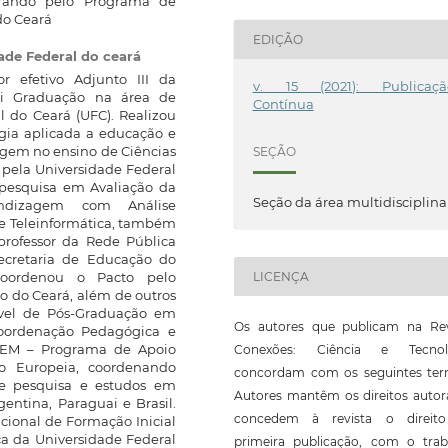
strando pelo Programa de
do Ceará
EDIÇÃO
ade Federal do ceará
or efetivo Adjunto III da
v. 15 (2021): Publicaçã
ui Graduação na área de
Contínua
l do Ceará (UFC). Realizou
gia aplicada a educação e
gem no ensino de Ciências
SEÇÃO
pela Universidade Federal
 pesquisa em Avaliação da
Seção da área multidisciplina
ndizagem com Análise
de Teleinformática, também
professor da Rede Pública
Secretaria de Educação do
oordenou o Pacto pelo
LICENÇA
o do Ceará, além de outros
vel de Pós-Graduação em
Os autores que publicam na Rev
Coordenação Pedagógica e
ASEM – Programa de Apoio
Conexões: Ciência e Tecnol
ão Europeia, coordenando
concordam com os seguintes ter
 de pesquisa e estudos em
Autores mantêm os direitos autor
entina, Paraguai e Brasil.
concedem à revista o direit
cional de Formação Inicial
ca da Universidade Federal
primeira publicação, com o trab