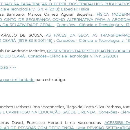
ITERATURA PARA TRAÇAR O PERFIL DOS TRABALHOS PUBLICADO
ia e Tecnologia: v. 13 n. 4 (2019): Especial: Física
za Sampaio, Marcos Cirineu Aguiar Siqueira,
FÍSICA MODER
O CINTO DE SEGURANÇA COMO ALTERNATIVA PARA A ABORD
A DA RELATIVIDADE GERAL
,
Conexões - Ciência e Tecnologia: v. 13
ON ARAUJO DE SOUSA,
AS FACES DA SECA: AS TRANSFORMA
EARÁ (1979-83 E 2011-16)
,
Conexões - Ciência e Tecnologia: v. 13
vah De Andrade Meireles,
OS SENTIDOS DA RESOLUÇÃO NEGOCIAD
ÃO DO CEARÁ.
,
Conexões - Ciência e Tecnologia: v. 14 n. 2 (2020)
35
36
>
>>
a por similaridade
para este artigo.
cisco Herbert Lima Vasconcelos, Tiago da Costa Silva Barbosa, Na
SIL CARINHOSO NA EDUCAÇÃO, SAÚDE E RENDA
,
Conexões - Ciên
 Barros David, Francisco Herbert Lima Vasconcelos,
ACESSIBILID
OLAR DE PESSOAS COM DEFICIÊNCIA: UMA REVISÃO SISTEMÁTIC