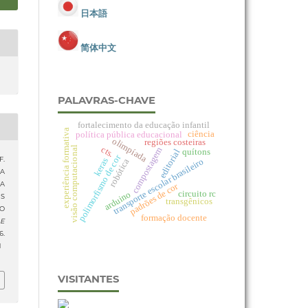
日本語
简体中文
PALAVRAS-CHAVE
fortalecimento da educação infantil
experiência formativa
ciência
política pública educacional
olimpíada
regiões costeiras
cts.
visão computacional
compostagem
quítons
editorial
polimorfismo de cor
F.
keras
transporte escolar brasileiro
robótica
MA
DA
padrões de cor
circuito rc
arduino
ES
transgênicos
DO
formação docente
 E
.
1
VISITANTES