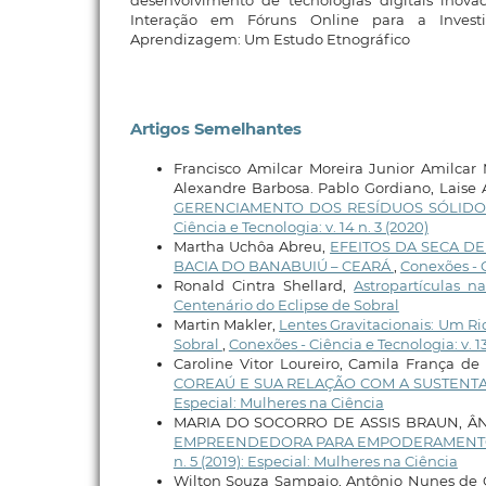
Interação em Fóruns Online para a Invest
Aprendizagem: Um Estudo Etnográfico
Artigos Semelhantes
Francisco Amilcar Moreira Junior Amilcar 
Alexandre Barbosa. Pablo Gordiano, Laise
GERENCIAMENTO DOS RESÍDUOS SÓLIDO
Ciência e Tecnologia: v. 14 n. 3 (2020)
Martha Uchôa Abreu,
EFEITOS DA SECA DE
BACIA DO BANABUIÚ – CEARÁ
,
Conexões - C
Ronald Cintra Shellard,
Astropartículas 
Centenário do Eclipse de Sobral
Martin Makler,
Lentes Gravitacionais: Um Ri
Sobral
,
Conexões - Ciência e Tecnologia: v. 1
Caroline Vitor Loureiro, Camila França de 
COREAÚ E SUA RELAÇÃO COM A SUSTENT
Especial: Mulheres na Ciência
MARIA DO SOCORRO DE ASSIS BRAUN, Â
EMPREENDEDORA PARA EMPODERAMENTO
n. 5 (2019): Especial: Mulheres na Ciência
Wilton Souza Sampaio, Antônio Nunes de Ol