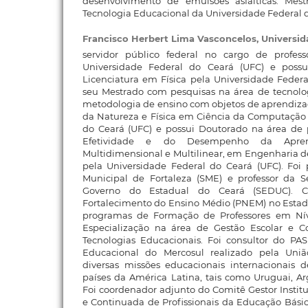
desenvolvimento de emulsões asfálticas. Me
Tecnologia Educacional da Universidade Federal 
Francisco Herbert Lima Vasconcelos,
Universid
servidor público federal no cargo de profess
Universidade Federal do Ceará (UFC) e poss
Licenciatura em Física pela Universidade Federa
seu Mestrado com pesquisas na área de tecnolo
metodologia de ensino com objetos de aprendiza
da Natureza e Física em Ciência da Computação 
do Ceará (UFC) e possui Doutorado na área de
Efetividade e do Desempenho da Apre
Multidimensional e Multilinear, em Engenharia 
pela Universidade Federal do Ceará (UFC). Foi 
Municipal de Fortaleza (SME) e professor da 
Governo do Estadual do Ceará (SEDUC). C
Fortalecimento do Ensino Médio (PNEM) no Estad
programas de Formação de Professores em Ní
Especialização na área de Gestão Escolar e 
Tecnologias Educacionais. Foi consultor do P
Educacional do Mercosul realizado pela Uni
diversas missões educacionais internacionais
países da América Latina, tais como Uruguai, Arg
Foi coordenador adjunto do Comitê Gestor Institu
e Continuada de Profissionais da Educação Bási