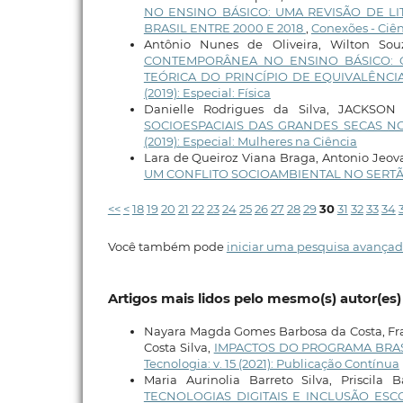
NO ENSINO BÁSICO: UMA REVISÃO DE L
BRASIL ENTRE 2000 E 2018
,
Conexões - Ciênc
Antônio Nunes de Oliveira, Wilton Sou
CONTEMPORÂNEA NO ENSINO BÁSICO: 
TEÓRICA DO PRINCÍPIO DE EQUIVALÊNCI
(2019): Especial: Física
Danielle Rodrigues da Silva, JACKS
SOCIOESPACIAIS DAS GRANDES SECAS NO C
(2019): Especial: Mulheres na Ciência
Lara de Queiroz Viana Braga, Antonio Jeo
UM CONFLITO SOCIOAMBIENTAL NO SERT
<<
<
18
19
20
21
22
23
24
25
26
27
28
29
30
31
32
33
34
Você também pode
iniciar uma pesquisa avançad
Artigos mais lidos pelo mesmo(s) autor(es)
Nayara Magda Gomes Barbosa da Costa, Fran
Costa Silva,
IMPACTOS DO PROGRAMA BRA
Tecnologia: v. 15 (2021): Publicação Contínua
Maria Aurinolia Barreto Silva, Priscila
TECNOLOGIAS DIGITAIS E INCLUSÃO ESC