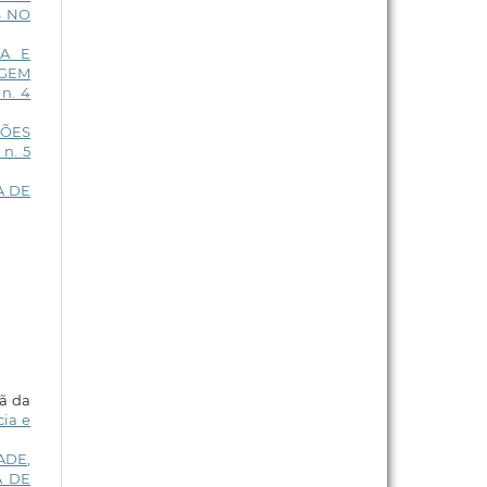
S NO
NA E
AGEM
 n. 4
ÇÕES
 n. 5
A DE
tã da
cia e
ADE,
A DE