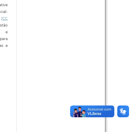
tive
ial-
l
(CC
stão
e e
para
ras e