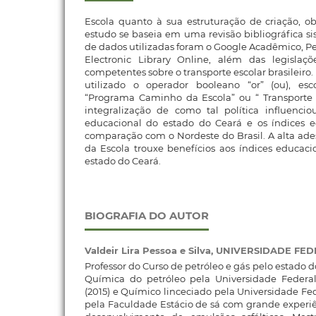
Escola quanto à sua estruturação de criação, obj
estudo se baseia em uma revisão bibliográfica si
de dados utilizadas foram o Google Acadêmico, Per
Electronic Library Online, além das legislaç
competentes sobre o transporte escolar brasileiro.
utilizado o operador booleano “or” (ou), esc
“Programa Caminho da Escola” ou “ Transporte E
integralização de como tal política influencio
educacional do estado do Ceará e os índices 
comparação com o Nordeste do Brasil. A alta a
da Escola trouxe benefícios aos índices educacio
estado do Ceará.
BIOGRAFIA DO AUTOR
Valdeir Lira Pessoa e Silva,
UNIVERSIDADE FED
Professor do Curso de petróleo e gás pelo estado d
Química do petróleo pela Universidade Federa
(2015) e Químico linceciado pela Universidade Fed
pela Faculdade Estácio de sá com grande experi