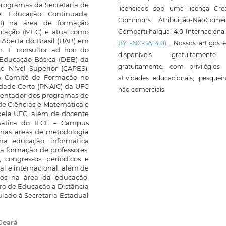
rogramas da Secretaria de
licenciado sob uma licença Crea
e Educação Continuada,
Commons Atribuição-NãoComerc
ADI) na área de formação
ducação (MEC) e atua como
CompartilhaIgual 4.0 Internaciona
 Aberta do Brasil (UAB) em
BY -NC-SA 4.0)
. Nossos artigos e
or. É consultor ad hoc do
disponíveis gratuitament
 Educação Básica (DEB) da
gratuitamente, com privilégios 
 Nível Superior (CAPES).
o Comitê de Formação no
atividades educacionais, pesquei
Idade Certa (PNAIC) da UFC
não comerciais.
rientador dos programas de
e Ciências e Matemática e
pela UFC, além de docente
mática do IFCE – Campus
 nas áreas de metodologia
 na educação, informática
a formação de professores.
 congressos, periódicos e
nal e internacional, além de
vros na área da educação.
ro de Educação a Distância
lado à Secretaria Estadual
Ceará