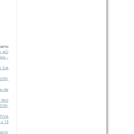
diano
O AO
es -
S DA
019):
se de
 RIO
019):
TIVA
v. 13
DADE