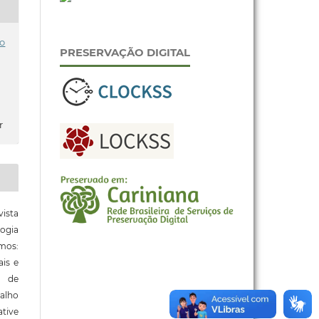
o
PRESERVAÇÃO DIGITAL
r
ista
ogia
mos:
ais e
o de
alho
tive