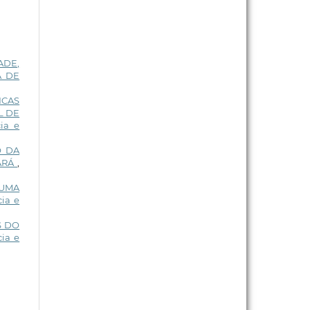
ADE,
A DE
ICAS
L DE
ia e
O DA
EARÁ
,
 UMA
ia e
S DO
cia e