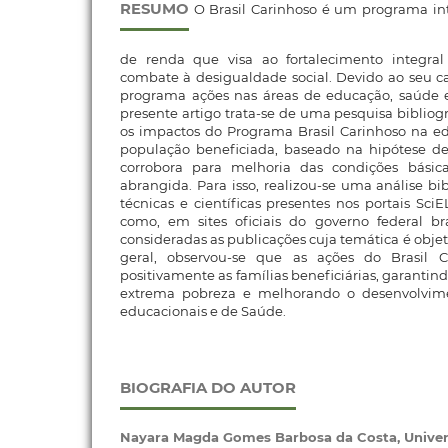
RESUMO
O Brasil Carinhoso é um programa inte
de renda que visa ao fortalecimento integral
combate à desigualdade social. Devido ao seu car
programa ações nas áreas de educação, saúde e
presente artigo trata-se de uma pesquisa bibliogr
os impactos do Programa Brasil Carinhoso na e
população beneficiada, baseado na hipótese d
corrobora para melhoria das condições bási
abrangida. Para isso, realizou-se uma análise bi
técnicas e científicas presentes nos portais Sc
como, em sites oficiais do governo federal bra
consideradas as publicações cuja temática é obje
geral, observou-se que as ações do Brasil 
positivamente as famílias beneficiárias, garantin
extrema pobreza e melhorando o desenvolvimen
educacionais e de Saúde.
BIOGRAFIA DO AUTOR
Nayara Magda Gomes Barbosa da Costa,
Univer