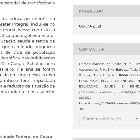
rsetorial de transferência
PUBLICADO
 da educação infantil no
áter integral, inclui-se no
03-09-2021
 renda. Nesse contexto, o
áfica que objetivou relatar
ducação, saúde e renda da
e que o referido programa
COMO CITAR
cas de vida da população
bliográfica nas publicações
iELO e Google Scholar, bem
Gomes Barbosa da Costa, N. M., Li
sileiro. Na análise foram
Vasconcelos, F. H., Silva Barbosa, T. da C
to da presente pesquisa. No
& Silva, N. da C. (2021). IMPACTOS 
Carinhoso têm impactado
PROGRAMA BRASIL CARINHOSO 
do a redução da situação de
EDUCAÇÃO, SAÚDE E RENDA
to infantil nos aspectos
Conexões - Ciência E Tecnologia
,
e021022.
https://doi.org/10.21439/conexoes.v15i0.2
98
Fomatos de Citação
sidade Federal do Ceará