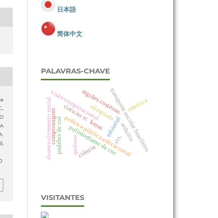
日本語
简体中文
PALAVRAS-CHAVE
transporte escolar brasileiro
regiões costeiras
visão computacional
robótica
ma
desenvolvimento social
olimpíada
circuito rc
.,
compostagem
política pública educacional
DO
editorial
padrões de cor
keras
arduino
NA
polimorfismo de cor
.
cts.
quítons
15
,
ciência
0
VISITANTES