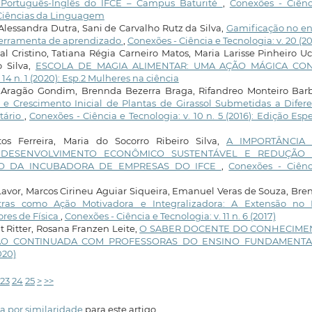
s Português-Inglês do IFCE – Campus Baturité
,
Conexões - Ciênc
l: Ciências da Linguagem
, Alessandra Dutra, Sani de Carvalho Rutz da Silva,
Gamificação no en
 ferramenta de aprendizado
,
Conexões - Ciência e Tecnologia: v. 20 (2
al Cristino, Tatiana Régia Carneiro Matos, Maria Larisse Pinheiro U
o Silva,
ESCOLA DE MAGIA ALIMENTAR: UMA AÇÃO MÁGICA CO
 14 n. 1 (2020): Esp.2 Mulheres na ciência
n Aragão Gondim, Brennda Bezerra Braga, Rifandreo Monteiro Barb
e Crescimento Inicial de Plantas de Girassol Submetidas a Difere
tário
,
Conexões - Ciência e Tecnologia: v. 10 n. 5 (2016): Edição Espe
os Ferreira, Maria do Socorro Ribeiro Silva,
A IMPORTÂNCIA
 DESENVOLVIMENTO ECONÔMICO SUSTENTÁVEL E REDUÇÃO
ASO DA INCUBADORA DE EMPRESAS DO IFCE
,
Conexões - Ciênc
Lavor, Marcos Cirineu Aguiar Siqueira, Emanuel Veras de Souza, Br
stras como Ação Motivadora e Integralizadora: A Extensão no 
res de Física
,
Conexões - Ciência e Tecnologia: v. 11 n. 6 (2017)
 Ritter, Rosana Franzen Leite,
O SABER DOCENTE DO CONHECIME
ÃO CONTINUADA COM PROFESSORAS DO ENSINO FUNDAMENTA
020)
23
24
25
>
>>
a por similaridade
para este artigo.