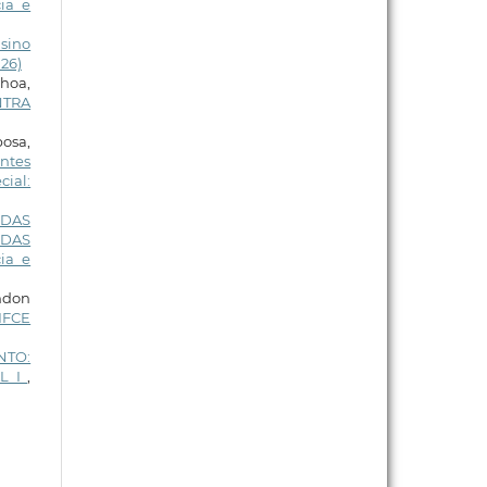
ia e
sino
026)
choa,
NTRA
osa,
ntes
cial:
 DAS
 DAS
ia e
endon
IFCE
NTO:
L I
,