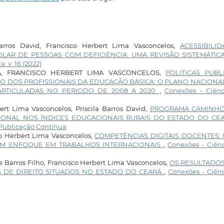
 Barros David, Francisco Herbert Lima Vasconcelos,
ACESSIBILID
OLAR DE PESSOAS COM DEFICIÊNCIA: UMA REVISÃO SISTEMÁTIC
: v. 16 (2022)
A, FRANCISCO HERBERT LIMA VASCONCELOS,
POLITICAS PUBL
O DOS PROFISSIONAIS DA EDUCAÇÃO BÁSICA: O PLANO NACIONA
ARTICULADAS NO PERIODO DE 2008 A 2020
,
Conexões - Ciênc
bert Lima Vasconcelos, Priscila Barros David,
PROGRAMA CAMINH
CIONAL NOS ÍNDICES EDUCACIONAIS RURAIS DO ESTADO DO C
: Publicação Contínua
co Herbert Lima Vasconcelos,
COMPETÊNCIAS DIGITAIS DOCENTES:
COM ENFOQUE EM TRABALHOS INTERNACIONAIS
,
Conexões - Ciênc
 Barros Filho, Francisco Herbert Lima Vasconcelos,
OS RESULTADO
SOS DE DIREITO SITUADOS NO ESTADO DO CEARÁ
,
Conexões - Ciên