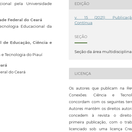
ional pela Universidade
EDIÇÃO
v. 15 (2021): Publicaçã
ade Federal do Ceará
Contínua
cnologia Educacional da
SEÇÃO
al de Educação, Ciência e
Seção da área multidisciplina
 e Tecnologia do Piauí
eará
eral do Ceará
LICENÇA
Os autores que publicam na Rev
Conexões: Ciência e Tecnol
concordam com os seguintes ter
Autores mantêm os direitos autor
concedem à revista o direit
primeira publicação, com o trab
licenciado sob uma licença Crea