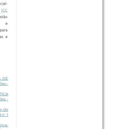
ial-
l
(CC
stão
e e
para
ras e
A DE
es -
TICA
es -
or do
 n. 1
ica: