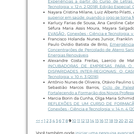
Experiências a partir do Curso de Letra
Tecnologia: v. 12 n. 2 (2018): Edição Especia
Nayara Cristina Milane, Luiz Alberto Pilatti
superior em saúde: quando o jogo se torna
Karlucy Farias de Sousa, Ana Caroline Cabr
Séfura Maria Assis Moura, Mayara Salgad
EVASÃO
,
Conexões - Ciência e Tecnologia: v.
Francisco Holanda Nunes Junior, Frankli
Paulo Ovídio Batista de Brito,
Emergência 
Concentrações de Percolado de Aterro Sani
Energias Renováveis
Alexandre Costa Freitas, Laercio de Mat
INCUBADORAS DE EMPRESAS PARA O
DISPARIDADES INTER-REGIONAIS: O C
Tecnologia: v. 10 n. 3 (2016)
Antônio Nunes de Oliveira, Otávio Paulino 
Sebastião Marcos Barros,
Ciclo de Pale
Fortalecendo a Formação dos Novos Professo
Marcia Borin da Cunha, Olga Maria Schimidt
REFLEXÕES DE UM CURSO DE FORMAÇ
Conexões - Ciência e Tecnologia: v. 14 n. 4 (2
<<
<
1
2
3
4
5
6
7
8
9
10
11
12
13
14
15
16
17
18
19
20
21
22
Você também pode
iniciar uma pesquisa avançad