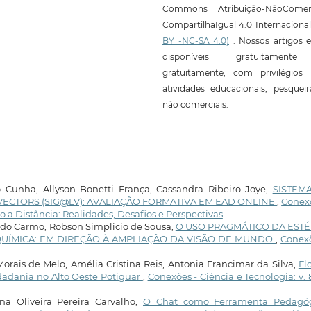
Commons Atribuição-NãoComerc
CompartilhaIgual 4.0 Internaciona
BY -NC-SA 4.0)
. Nossos artigos e
disponíveis gratuitament
gratuitamente, com privilégios 
atividades educacionais, pesquei
não comerciais.
o Cunha, Allyson Bonetti França, Cassandra Ribeiro Joye,
SISTEM
CTORS (SIG@LV): AVALIAÇÃO FORMATIVA EM EAD ONLINE
,
Conexõ
ção a Distância: Realidades, Desafios e Perspectivas
 do Carmo, Robson Simplicio de Sousa,
O USO PRAGMÁTICO DA ESTÉ
UÍMICA: EM DIREÇÃO À AMPLIAÇÃO DA VISÃO DE MUNDO
,
Conexõ
Morais de Melo, Amélia Cristina Reis, Antonia Francimar da Silva,
Fl
idadania no Alto Oeste Potiguar
,
Conexões - Ciência e Tecnologia: v. 8
anna Oliveira Pereira Carvalho,
O Chat como Ferramenta Pedagóg