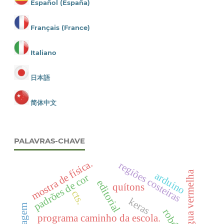
Español (España)
Français (France)
Italiano
日本語
简体中文
PALAVRAS-CHAVE
mostra de física.
regiões costeiras
Água vermelha
arduino
padrões de cor
editorial
quítons
cts.
keras
programa caminho da escola.