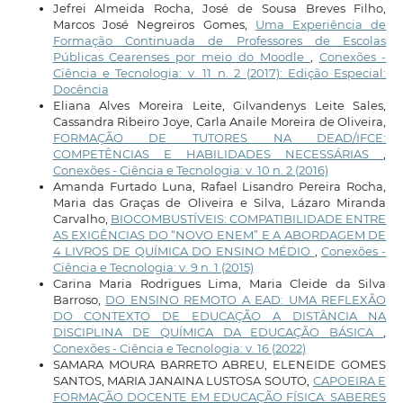
Jefrei Almeida Rocha, José de Sousa Breves Filho,
Marcos José Negreiros Gomes,
Uma Experiência de
Formação Continuada de Professores de Escolas
Públicas Cearenses por meio do Moodle
,
Conexões -
Ciência e Tecnologia: v. 11 n. 2 (2017): Edição Especial:
Docência
Eliana Alves Moreira Leite, Gilvandenys Leite Sales,
Cassandra Ribeiro Joye, Carla Anaile Moreira de Oliveira,
FORMAÇÃO DE TUTORES NA DEAD/IFCE:
COMPETÊNCIAS E HABILIDADES NECESSÁRIAS
,
Conexões - Ciência e Tecnologia: v. 10 n. 2 (2016)
Amanda Furtado Luna, Rafael Lisandro Pereira Rocha,
Maria das Graças de Oliveira e Silva, Lázaro Miranda
Carvalho,
BIOCOMBUSTÍVEIS: COMPATIBILIDADE ENTRE
AS EXIGÊNCIAS DO “NOVO ENEM” E A ABORDAGEM DE
4 LIVROS DE QUÍMICA DO ENSINO MÉDIO
,
Conexões -
Ciência e Tecnologia: v. 9 n. 1 (2015)
Carina Maria Rodrigues Lima, Maria Cleide da Silva
Barroso,
DO ENSINO REMOTO A EAD: UMA REFLEXÃO
DO CONTEXTO DE EDUCAÇÃO A DISTÂNCIA NA
DISCIPLINA DE QUÍMICA DA EDUCAÇÃO BÁSICA
,
Conexões - Ciência e Tecnologia: v. 16 (2022)
SAMARA MOURA BARRETO ABREU, ELENEIDE GOMES
SANTOS, MARIA JANAINA LUSTOSA SOUTO,
CAPOEIRA E
FORMAÇÃO DOCENTE EM EDUCAÇÃO FÍSICA: SABERES