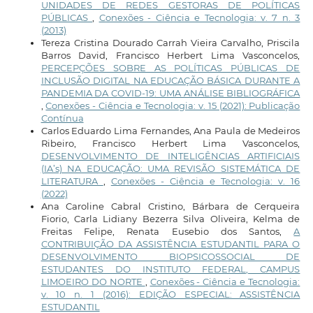
UNIDADES DE REDES GESTORAS DE POLÍTICAS
PÚBLICAS
,
Conexões - Ciência e Tecnologia: v. 7 n. 3
(2013)
Tereza Cristina Dourado Carrah Vieira Carvalho, Priscila
Barros David, Francisco Herbert Lima Vasconcelos,
PERCEPÇÕES SOBRE AS POLÍTICAS PÚBLICAS DE
INCLUSÃO DIGITAL NA EDUCAÇÃO BÁSICA DURANTE A
PANDEMIA DA COVID-19: UMA ANÁLISE BIBLIOGRÁFICA
,
Conexões - Ciência e Tecnologia: v. 15 (2021): Publicação
Contínua
Carlos Eduardo Lima Fernandes, Ana Paula de Medeiros
Ribeiro, Francisco Herbert Lima Vasconcelos,
DESENVOLVIMENTO DE INTELIGÊNCIAS ARTIFICIAIS
(IA’s) NA EDUCAÇÃO: UMA REVISÃO SISTEMÁTICA DE
LITERATURA
,
Conexões - Ciência e Tecnologia: v. 16
(2022)
Ana Caroline Cabral Cristino, Bárbara de Cerqueira
Fiorio, Carla Lidiany Bezerra Silva Oliveira, Kelma de
Freitas Felipe, Renata Eusebio dos Santos,
A
CONTRIBUIÇÃO DA ASSISTÊNCIA ESTUDANTIL PARA O
DESENVOLVIMENTO BIOPSICOSSOCIAL DE
ESTUDANTES DO INSTITUTO FEDERAL, CAMPUS
LIMOEIRO DO NORTE
,
Conexões - Ciência e Tecnologia:
v. 10 n. 1 (2016): EDIÇÃO ESPECIAL: ASSISTÊNCIA
ESTUDANTIL