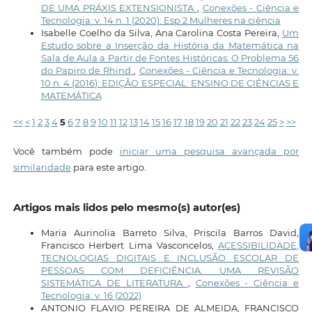
DE UMA PRÁXIS EXTENSIONISTA
,
Conexões - Ciência e
Tecnologia: v. 14 n. 1 (2020): Esp.2 Mulheres na ciência
Isabelle Coelho da Silva, Ana Carolina Costa Pereira,
Um
Estudo sobre a Inserção da História da Matemática na
Sala de Aula a Partir de Fontes Históricas: O Problema 56
do Papiro de Rhind
,
Conexões - Ciência e Tecnologia: v.
10 n. 4 (2016): EDIÇÃO ESPECIAL: ENSINO DE CIÊNCIAS E
MATEMÁTICA
<<
<
1
2
3
4
5
6
7
8
9
10
11
12
13
14
15
16
17
18
19
20
21
22
23
24
25
>
>>
Você também pode
iniciar uma pesquisa avançada por
similaridade
para este artigo.
Artigos mais lidos pelo mesmo(s) autor(es)
Maria Aurinolia Barreto Silva, Priscila Barros David,
Francisco Herbert Lima Vasconcelos,
ACESSIBILIDADE,
TECNOLOGIAS DIGITAIS E INCLUSÃO ESCOLAR DE
PESSOAS COM DEFICIÊNCIA: UMA REVISÃO
SISTEMÁTICA DE LITERATURA
,
Conexões - Ciência e
Tecnologia: v. 16 (2022)
ANTONIO FLAVIO PEREIRA DE ALMEIDA, FRANCISCO