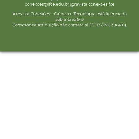
conexoes@ifce.edu.br @revista.conexoesifce
A revista Conexões – Ciência e Tecnologia está licenciada
sob a
Creative
Commons
e Atribuição não comercial (CC BY-NC-SA 4.0).