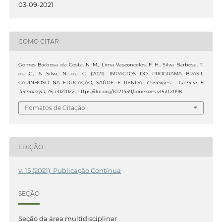
03-09-2021
COMO CITAR
Gomes Barbosa da Costa, N. M., Lima Vasconcelos, F. H., Silva Barbosa, T.
da C., & Silva, N. da C. (2021). IMPACTOS DO PROGRAMA BRASIL
CARINHOSO NA EDUCAÇÃO, SAÚDE E RENDA.
Conexões - Ciência E
Tecnologia
,
15
, e021022. https://doi.org/10.21439/conexoes.v15i0.2098
Fomatos de Citação
EDIÇÃO
v. 15 (2021): Publicação Contínua
SEÇÃO
Seção da área multidisciplinar