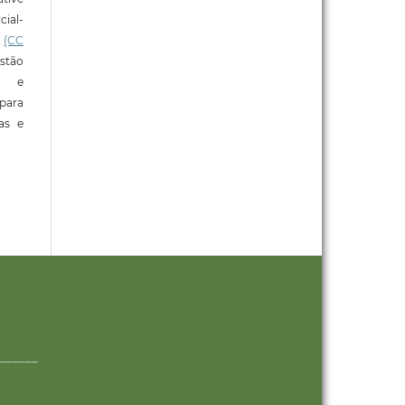
ial-
l
(CC
stão
e e
para
ras e
______