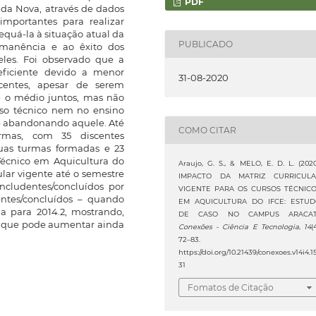
PDF
ada Nova, através de dados
mportantes para realizar
dequá-la à situação atual da
PUBLICADO
rmanência e ao êxito dos
eles. Foi observado que a
eficiente devido a menor
31-08-2020
centes, apesar de serem
e o médio juntos, mas não
so técnico nem no ensino
 e abandonando aquele. Até
COMO CITAR
urmas, com 35 discentes
uas turmas formadas e 23
Técnico em Aquicultura do
Araujo, G. S., & MELO, E. D. L. (2020
ular vigente até o semestre
IMPACTO DA MATRIZ CURRICUL
ncludentes/concluídos por
VIGENTE PARA OS CURSOS TÉCNIC
ntes/concluídos – quando
EM AQUICULTURA DO IFCE: ESTU
a para 2014.2, mostrando,
DE CASO NO CAMPUS ARACATI
, que pode aumentar ainda
Conexões - Ciência E Tecnologia
,
14
(
72–83.
https://doi.org/10.21439/conexoes.v14i4.1
31
Fomatos de Citação