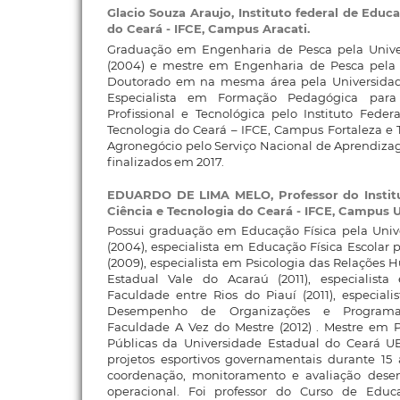
Glacio Souza Araujo,
Instituto federal de Educ
do Ceará - IFCE, Campus Aracati.
Graduação em Engenharia de Pesca pela Unive
(2004) e mestre em Engenharia de Pesca pela 
Doutorado em na mesma área pela Universidade
Especialista em Formação Pedagógica par
Profissional e Tecnológica pelo Instituto Fede
Tecnologia do Ceará – IFCE, Campus Fortaleza e
Agronegócio pelo Serviço Nacional de Aprendiz
finalizados em 2017.
EDUARDO DE LIMA MELO,
Professor do Insti
Ciência e Tecnologia do Ceará - IFCE, Campus
Possui graduação em Educação Física pela Univ
(2004), especialista em Educação Física Escolar 
(2009), especialista em Psicologia das Relações
Estadual Vale do Acaraú (2011), especialist
Faculdade entre Rios do Piauí (2011), especia
Desempenho de Organizações e Programa
Faculdade A Vez do Mestre (2012) . Mestre em 
Públicas da Universidade Estadual do Ceará U
projetos esportivos governamentais durante 15 
coordenação, monitoramento e avaliação desen
operacional. Foi professor do Curso de Educ