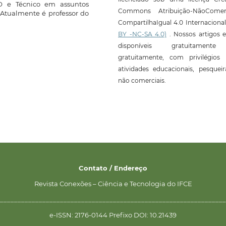
O e Técnico em assuntos
Commons Atribuição-NãoComerc
 Atualmente é professor do
CompartilhaIgual 4.0 Internaciona
BY -NC-SA 4.0)
. Nossos artigos e
disponíveis gratuitament
gratuitamente, com privilégios 
atividades educacionais, pesquei
não comerciais.
Contato / Endereço
Revista Conexões – Ciência e Tecnologia do IFCE
________________________________________________________________
e-ISSN: 2176-0144 Prefixo DOI: 10.21439