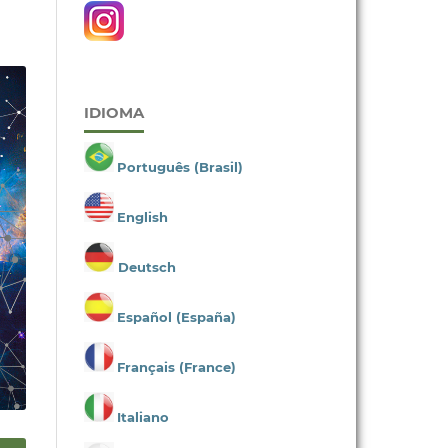
IDIOMA
Português (Brasil)
English
Deutsch
Español (España)
Français (France)
Italiano