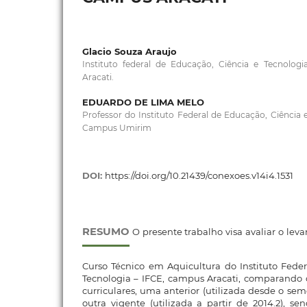
Glacio Souza Araujo
Instituto federal de Educação, Ciência e Tecnolo
Aracati.
EDUARDO DE LIMA MELO
Professor do Instituto Federal de Educação, Ciência 
Campus Umirim
DOI:
https://doi.org/10.21439/conexoes.v14i4.1531
RESUMO
O presente trabalho visa avaliar o lev
Curso Técnico em Aquicultura do Instituto Fede
Tecnologia – IFCE, campus Aracati, comparando 
curriculares, uma anterior (utilizada desde o seme
outra vigente (utilizada a partir de 2014.2), se