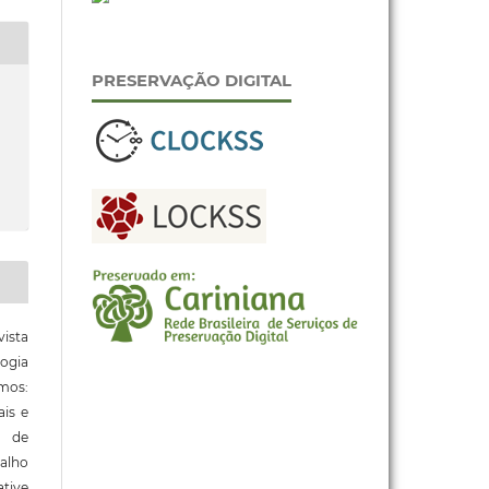
PRESERVAÇÃO DIGITAL
ista
ogia
mos:
ais e
o de
alho
tive