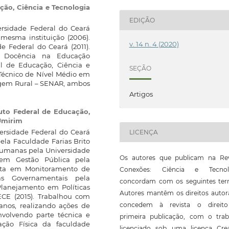
ação, Ciência e Tecnologia
EDIÇÃO
rsidade Federal do Ceará
mesma instituição (2006).
v. 14 n. 4 (2020)
 Federal do Ceará (2011).
a Docência na Educação
ral de Educação, Ciência e
SEÇÃO
 Técnico de Nível Médio em
agem Rural – SENAR, ambos
Artigos
tuto Federal de Educação,
 Umirim
ersidade Federal do Ceará
LICENÇA
pela Faculdade Farias Brito
 Humanas pela Universidade
Os autores que publicam na Rev
a em Gestão Pública pela
lista em Monitoramento de
Conexões: Ciência e Tecnol
s Governamentais pela
concordam com os seguintes ter
Planejamento em Políticas
Autores mantêm os direitos autor
ECE (2015). Trabalhou com
concedem à revista o direit
anos, realizando ações de
volvendo parte técnica e
primeira publicação, com o trab
ação Física da faculdade
licenciado sob uma licença Crea