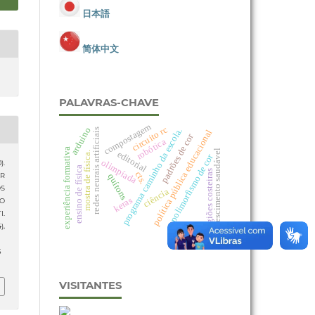
日本語
简体中文
PALAVRAS-CHAVE
compostagem
circuito rc
arduino
programa caminho da escola.
redes neurais artificiais
política pública educacional
padrões de cor
robótica
experiência formativa
crescimento saudável
editorial
mostra de física.
polimorfismo de cor
olimpíada
).
ensino de física
regiões costeiras
cts.
AR
quítons
OS
ciência
keras
DO
.
4),
5
VISITANTES