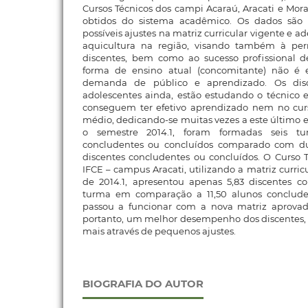
Cursos Técnicos dos campi Acaraú, Aracati e Mor
obtidos do sistema acadêmico. Os dados são i
possíveis ajustes na matriz curricular vigente e a
aquicultura na região, visando também à pe
discentes, bem como ao sucesso profissional d
forma de ensino atual (concomitante) não é 
demanda de público e aprendizado. Os dis
adolescentes ainda, estão estudando o técnico 
conseguem ter efetivo aprendizado nem no cur
médio, dedicando-se muitas vezes a este último
o semestre 2014.1, foram formadas seis t
concludentes ou concluídos comparado com d
discentes concludentes ou concluídos. O Curso 
IFCE – campus Aracati, utilizando a matriz curric
de 2014.1, apresentou apenas 5,83 discentes co
turma em comparação a 11,50 alunos conclude
passou a funcionar com a nova matriz aprovad
portanto, um melhor desempenho dos discentes
mais através de pequenos ajustes.
BIOGRAFIA DO AUTOR