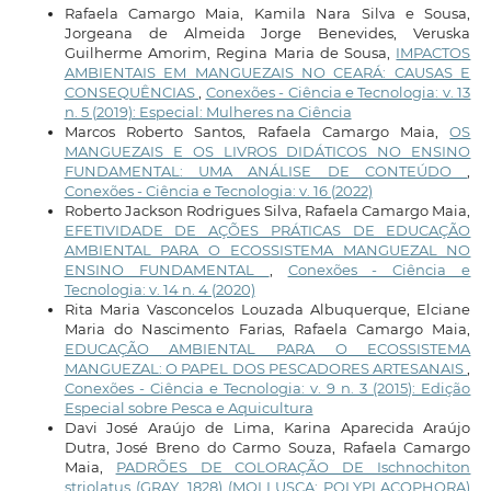
Rafaela Camargo Maia, Kamila Nara Silva e Sousa,
Jorgeana de Almeida Jorge Benevides, Veruska
Guilherme Amorim, Regina Maria de Sousa,
IMPACTOS
AMBIENTAIS EM MANGUEZAIS NO CEARÁ: CAUSAS E
CONSEQUÊNCIAS
,
Conexões - Ciência e Tecnologia: v. 13
n. 5 (2019): Especial: Mulheres na Ciência
Marcos Roberto Santos, Rafaela Camargo Maia,
OS
MANGUEZAIS E OS LIVROS DIDÁTICOS NO ENSINO
FUNDAMENTAL: UMA ANÁLISE DE CONTEÚDO
,
Conexões - Ciência e Tecnologia: v. 16 (2022)
Roberto Jackson Rodrigues Silva, Rafaela Camargo Maia,
EFETIVIDADE DE AÇÕES PRÁTICAS DE EDUCAÇÃO
AMBIENTAL PARA O ECOSSISTEMA MANGUEZAL NO
ENSINO FUNDAMENTAL
,
Conexões - Ciência e
Tecnologia: v. 14 n. 4 (2020)
Rita Maria Vasconcelos Louzada Albuquerque, Elciane
Maria do Nascimento Farias, Rafaela Camargo Maia,
EDUCAÇÃO AMBIENTAL PARA O ECOSSISTEMA
MANGUEZAL: O PAPEL DOS PESCADORES ARTESANAIS
,
Conexões - Ciência e Tecnologia: v. 9 n. 3 (2015): Edição
Especial sobre Pesca e Aquicultura
Davi José Araújo de Lima, Karina Aparecida Araújo
Dutra, José Breno do Carmo Souza, Rafaela Camargo
Maia,
PADRÕES DE COLORAÇÃO DE Ischnochiton
striolatus (GRAY, 1828) (MOLLUSCA: POLYPLACOPHORA)