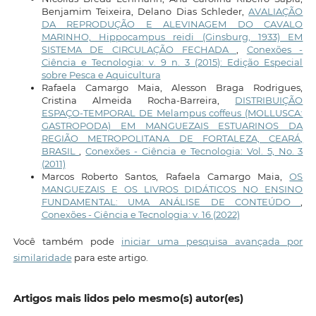
Benjamim Teixeira, Delano Dias Schleder,
AVALIAÇÃO
DA REPRODUÇÃO E ALEVINAGEM DO CAVALO
MARINHO, Hippocampus reidi (Ginsburg, 1933) EM
SISTEMA DE CIRCULAÇÃO FECHADA
,
Conexões -
Ciência e Tecnologia: v. 9 n. 3 (2015): Edição Especial
sobre Pesca e Aquicultura
Rafaela Camargo Maia, Alesson Braga Rodrigues,
Cristina Almeida Rocha-Barreira,
DISTRIBUIÇÃO
ESPAÇO-TEMPORAL DE Melampus coffeus (MOLLUSCA:
GASTROPODA) EM MANGUEZAIS ESTUARINOS DA
REGIÃO METROPOLITANA DE FORTALEZA, CEARÁ,
BRASIL
,
Conexões - Ciência e Tecnologia: Vol. 5, No. 3
(2011)
Marcos Roberto Santos, Rafaela Camargo Maia,
OS
MANGUEZAIS E OS LIVROS DIDÁTICOS NO ENSINO
FUNDAMENTAL: UMA ANÁLISE DE CONTEÚDO
,
Conexões - Ciência e Tecnologia: v. 16 (2022)
Você também pode
iniciar uma pesquisa avançada por
similaridade
para este artigo.
Artigos mais lidos pelo mesmo(s) autor(es)