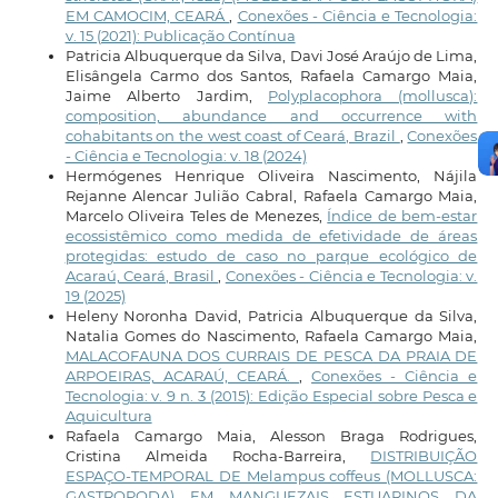
EM CAMOCIM, CEARÁ
,
Conexões - Ciência e Tecnologia:
v. 15 (2021): Publicação Contínua
Patricia Albuquerque da Silva, Davi José Araújo de Lima,
Elisângela Carmo dos Santos, Rafaela Camargo Maia,
Jaime Alberto Jardim,
Polyplacophora (mollusca):
composition, abundance and occurrence with
cohabitants on the west coast of Ceará, Brazil
,
Conexões
- Ciência e Tecnologia: v. 18 (2024)
Hermógenes Henrique Oliveira Nascimento, Nájila
Rejanne Alencar Julião Cabral, Rafaela Camargo Maia,
Marcelo Oliveira Teles de Menezes,
Índice de bem-estar
ecossistêmico como medida de efetividade de áreas
protegidas: estudo de caso no parque ecológico de
Acaraú, Ceará, Brasil
,
Conexões - Ciência e Tecnologia: v.
19 (2025)
Heleny Noronha David, Patricia Albuquerque da Silva,
Natalia Gomes do Nascimento, Rafaela Camargo Maia,
MALACOFAUNA DOS CURRAIS DE PESCA DA PRAIA DE
ARPOEIRAS, ACARAÚ, CEARÁ.
,
Conexões - Ciência e
Tecnologia: v. 9 n. 3 (2015): Edição Especial sobre Pesca e
Aquicultura
Rafaela Camargo Maia, Alesson Braga Rodrigues,
Cristina Almeida Rocha-Barreira,
DISTRIBUIÇÃO
ESPAÇO-TEMPORAL DE Melampus coffeus (MOLLUSCA:
GASTROPODA) EM MANGUEZAIS ESTUARINOS DA