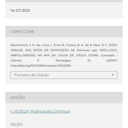
14-07-2021
COMO CITAR
Nascimento, J. H. do, Lima, L. Érica B., Freitas, B. K. de, & Maia, R. C. (2021).
ANÁLISE DOS SÍTIOS DA OVIPOSIÇÃO DE Pomacea spp. (MOLLUSCA,
AMPULLARIIDAE) NA APA DA LAGOA DE JIJOCA, CEARÁ.
Conexões -
Ciência E Tecnologia
,
15
, e021011.
https://doi.org/10.21439/conexoes.v15i0.2094
Fomatos de Citação
EDIÇÃO
v. 15 (2021): Publicação Contínua
SEÇÃO