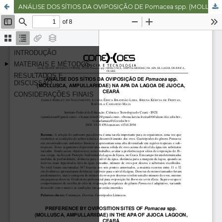
ANÁLISE DOS SÍTIOS DA OVIPOSIÇÃO DE Pomacea spp. (MOLLUSCA, AMPULLARIIDAE) NA APA DA LAGOA DE JIJOCA, CEARÁ