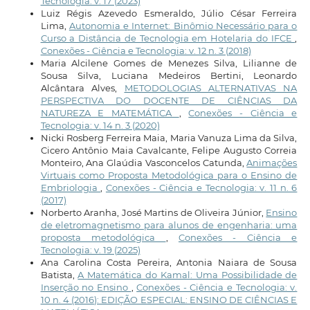
Tecnologia: v. 17 (2023)
Luiz Régis Azevedo Esmeraldo, Júlio César Ferreira
Lima,
Autonomia e Internet: Binômio Necessário para o
Curso a Distância de Tecnologia em Hotelaria do IFCE
,
Conexões - Ciência e Tecnologia: v. 12 n. 3 (2018)
Maria Alcilene Gomes de Menezes Silva, Lilianne de
Sousa Silva, Luciana Medeiros Bertini, Leonardo
Alcântara Alves,
METODOLOGIAS ALTERNATIVAS NA
PERSPECTIVA DO DOCENTE DE CIÊNCIAS DA
NATUREZA E MATEMÁTICA
,
Conexões - Ciência e
Tecnologia: v. 14 n. 3 (2020)
Nicki Rosberg Ferreira Maia, Maria Vanuza Lima da Silva,
Cicero Antônio Maia Cavalcante, Felipe Augusto Correia
Monteiro, Ana Glaúdia Vasconcelos Catunda,
Animações
Virtuais como Proposta Metodológica para o Ensino de
Embriologia
,
Conexões - Ciência e Tecnologia: v. 11 n. 6
(2017)
Norberto Aranha, José Martins de Oliveira Júnior,
Ensino
de eletromagnetismo para alunos de engenharia: uma
proposta metodológica
,
Conexões - Ciência e
Tecnologia: v. 19 (2025)
Ana Carolina Costa Pereira, Antonia Naiara de Sousa
Batista,
A Matemática do Kamal: Uma Possibilidade de
Inserção no Ensino
,
Conexões - Ciência e Tecnologia: v.
10 n. 4 (2016): EDIÇÃO ESPECIAL: ENSINO DE CIÊNCIAS E