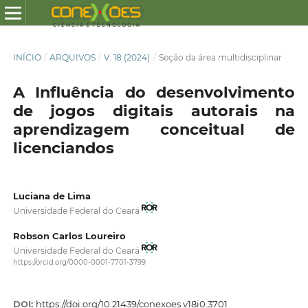
INÍCIO
/
ARQUIVOS
/
V. 18 (2024)
/
Seção da área multidisciplinar
A Influência do desenvolvimento
de jogos digitais autorais na
aprendizagem conceitual de
licenciandos
Luciana de Lima
Universidade Federal do Ceará
Robson Carlos Loureiro
Universidade Federal do Ceará
https://orcid.org/0000-0001-7701-3799
DOI:
https://doi.org/10.21439/conexoes.v18i0.3701