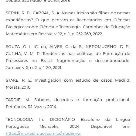
debate. São Paulo: Blucher, 2018.
SEPINI, R. P.; CABRAL, S. A. Nossas ideias são filhas de nossas
experiências? O que pensam os licenciandos em Ciências
Biológicas sobre Ciência e Tecnologia. Caminhos da Educação
Matemática em Revista, v. 12, n. 1, p. 252-269, 2022.
SOUZA, C. L. C. da; ALVES, C. da S.; NEPOMUCENO, D P.;
CUNHA, V. M. P. Tendências nas políticas de Formação de
Professores no Brasil: fragmentação e descontinuidade.
Jamaxi, v. 5, n. 2, p, 1-20, 2021.
STAKE, R. E. Investigación com estúdio de casos. Madrid:
Morata, 2010.
TARDIF, M. Saberes docentes e formação profissional.
Petrópolis, RJ: Vozes, 2014.
TECNOLOGIA. In: DICIONÁRIO Brasileiro da Língua
Portuguesa Michaelis. 2024. Disponível em:
https://michaelis.uol.com.br/moderno-