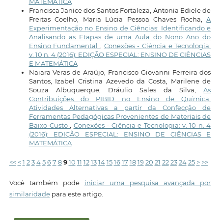
MATEMÁTICA
Francisca Janice dos Santos Fortaleza, Antonia Ediele de
Freitas Coelho, Maria Lúcia Pessoa Chaves Rocha,
A
Experimentação no Ensino de Ciências: Identificando e
Analisando as Etapas de uma Aula do Nono Ano do
Ensino Fundamental
,
Conexões - Ciência e Tecnologia:
v. 10 n. 4 (2016): EDIÇÃO ESPECIAL: ENSINO DE CIÊNCIAS
E MATEMÁTICA
Naiara Veras de Araújo, Francisco Giovanni Ferreira dos
Santos, Izabel Cristina Azevedo da Costa, Marilene de
Souza Albuquerque, Dráulio Sales da Silva,
As
Contribuições do PIBID no Ensino de Química:
Atividades Alternativas a partir da Confecção de
Ferramentas Pedagógicas Provenientes de Materiais de
Baixo-Custo
,
Conexões - Ciência e Tecnologia: v. 10 n. 4
(2016): EDIÇÃO ESPECIAL: ENSINO DE CIÊNCIAS E
MATEMÁTICA
<<
<
1
2
3
4
5
6
7
8
9
10
11
12
13
14
15
16
17
18
19
20
21
22
23
24
25
>
>>
Você também pode
iniciar uma pesquisa avançada por
similaridade
para este artigo.