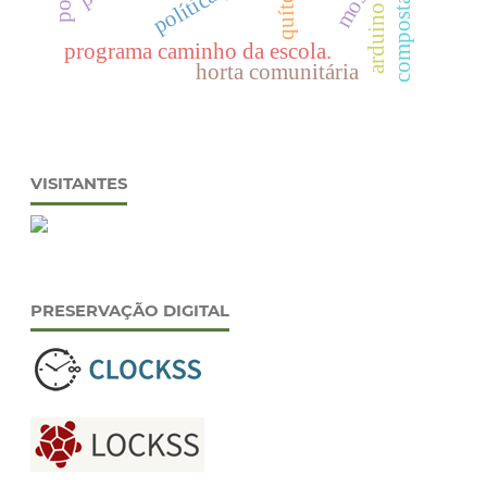
compostagem
quítons
arduino
programa caminho da escola.
horta comunitária
VISITANTES
PRESERVAÇÃO DIGITAL