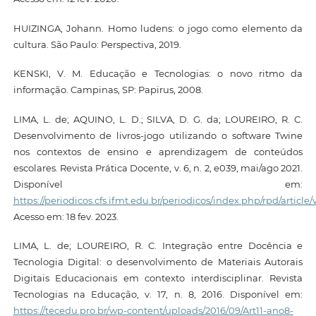
HUIZINGA, Johann. Homo ludens: o jogo como elemento da
cultura. São Paulo: Perspectiva, 2019.
KENSKI, V. M. Educação e Tecnologias: o novo ritmo da
informação. Campinas, SP: Papirus, 2008.
LIMA, L. de; AQUINO, L. D.; SILVA, D. G. da; LOUREIRO, R. C.
Desenvolvimento de livros-jogo utilizando o software Twine
nos contextos de ensino e aprendizagem de conteúdos
escolares. Revista Prática Docente, v. 6, n. 2, e039, mai/ago 2021.
Disponível em:
https://periodicos.cfs.ifmt.edu.br/periodicos/index.php/rpd/article/
Acesso em: 18 fev. 2023.
LIMA, L. de; LOUREIRO, R. C. Integração entre Docência e
Tecnologia Digital: o desenvolvimento de Materiais Autorais
Digitais Educacionais em contexto interdisciplinar. Revista
Tecnologias na Educação, v. 17, n. 8, 2016. Disponível em:
https://tecedu.pro.br/wp-content/uploads/2016/09/Art11-ano8-