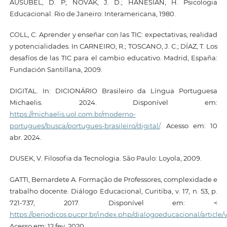
AUSUBEL, D. P; NOVAK, J. D.; HANESIAN, H. Psicologia
Educacional. Rio de Janeiro: Interamericana, 1980.
COLL, C. Aprender y enseñar con las TIC: expectativas, realidad
y potencialidades. In CARNEIRO, R.; TOSCANO, J. C.; DÍAZ, T. Los
desafíos de las TIC para el cambio educativo. Madrid, España:
Fundación Santillana, 2009.
DIGITAL. In: DICIONÁRIO Brasileiro da Língua Portuguesa
Michaelis. 2024. Disponível em:
https://michaelis.uol.com.br/moderno-
portugues/busca/portugues-brasileiro/digital/
. Acesso em: 10
abr. 2024.
DUSEK, V. Filosofia da Tecnologia. São Paulo: Loyola, 2009.
GATTI, Bernardete A. Formação de Professores, complexidade e
trabalho docente. Diálogo Educacional, Curitiba, v. 17, n. 53, p.
721-737, 2017. Disponível em: <
https://periodicos.pucpr.br/index.php/dialogoeducacional/article
Acesso em: 12 fev. 2020.