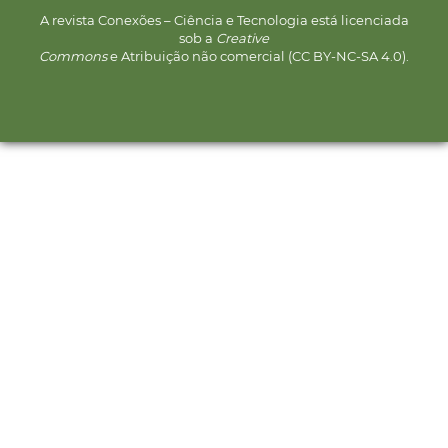
A revista Conexões – Ciência e Tecnologia está licenciada
sob a
Creative
Commons
e Atribuição não comercial (CC BY-NC-SA 4.0).