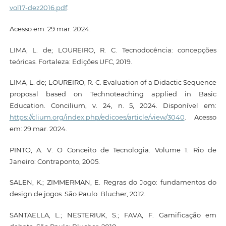
vol17-dez2016.pdf
.
Acesso em: 29 mar. 2024.
LIMA, L. de; LOUREIRO, R. C. Tecnodocência: concepções
teóricas. Fortaleza: Edições UFC, 2019.
LIMA, L. de; LOUREIRO, R. C. Evaluation of a Didactic Sequence
proposal based on Technoteaching applied in Basic
Education. Concilium, v. 24, n. 5, 2024. Disponível em:
https://clium.org/index.php/edicoes/article/view/3040
. Acesso
em: 29 mar. 2024.
PINTO, A. V. O Conceito de Tecnologia. Volume 1. Rio de
Janeiro: Contraponto, 2005.
SALEN, K.; ZIMMERMAN, E. Regras do Jogo: fundamentos do
design de jogos. São Paulo: Blucher, 2012.
SANTAELLA, L.; NESTERIUK, S.; FAVA, F. Gamificação em