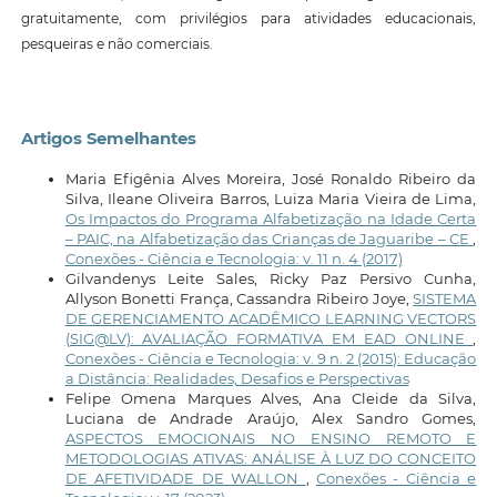
gratuitamente, com privilégios para atividades educacionais,
pesqueiras e não comerciais.
Artigos Semelhantes
Maria Efigênia Alves Moreira, José Ronaldo Ribeiro da
Silva, Ileane Oliveira Barros, Luiza Maria Vieira de Lima,
Os Impactos do Programa Alfabetização na Idade Certa
– PAIC, na Alfabetização das Crianças de Jaguaribe – CE
,
Conexões - Ciência e Tecnologia: v. 11 n. 4 (2017)
Gilvandenys Leite Sales, Ricky Paz Persivo Cunha,
Allyson Bonetti França, Cassandra Ribeiro Joye,
SISTEMA
DE GERENCIAMENTO ACADÊMICO LEARNING VECTORS
(SIG@LV): AVALIAÇÃO FORMATIVA EM EAD ONLINE
,
Conexões - Ciência e Tecnologia: v. 9 n. 2 (2015): Educação
a Distância: Realidades, Desafios e Perspectivas
Felipe Omena Marques Alves, Ana Cleide da Silva,
Luciana de Andrade Araújo, Alex Sandro Gomes,
ASPECTOS EMOCIONAIS NO ENSINO REMOTO E
METODOLOGIAS ATIVAS: ANÁLISE À LUZ DO CONCEITO
DE AFETIVIDADE DE WALLON
,
Conexões - Ciência e