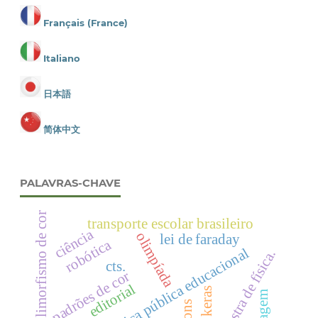
Français (France)
Italiano
日本語
简体中文
PALAVRAS-CHAVE
polimorfismo de cor
transporte escolar brasileiro
ciência
olimpíada
lei de faraday
robótica
política pública educacional
mostra de física.
cts.
padrões de cor
editorial
keras