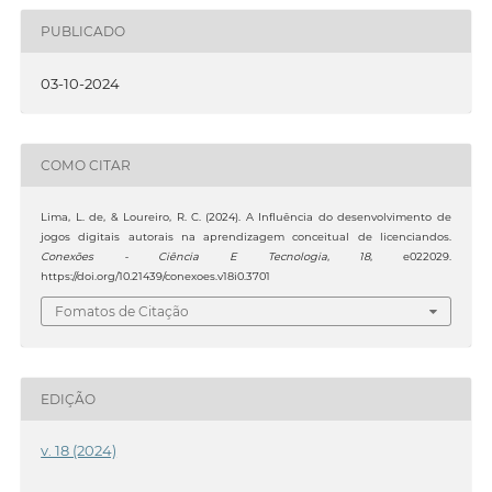
PUBLICADO
03-10-2024
COMO CITAR
Lima, L. de, & Loureiro, R. C. (2024). A Influência do desenvolvimento de
jogos digitais autorais na aprendizagem conceitual de licenciandos.
Conexões - Ciência E Tecnologia
,
18
, e022029.
https://doi.org/10.21439/conexoes.v18i0.3701
Fomatos de Citação
EDIÇÃO
v. 18 (2024)