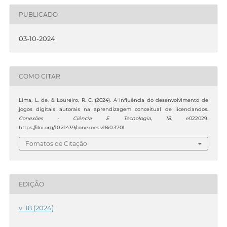
PUBLICADO
03-10-2024
COMO CITAR
Lima, L. de, & Loureiro, R. C. (2024). A Influência do desenvolvimento de
jogos digitais autorais na aprendizagem conceitual de licenciandos.
Conexões - Ciência E Tecnologia
,
18
, e022029.
https://doi.org/10.21439/conexoes.v18i0.3701
Fomatos de Citação
EDIÇÃO
v. 18 (2024)