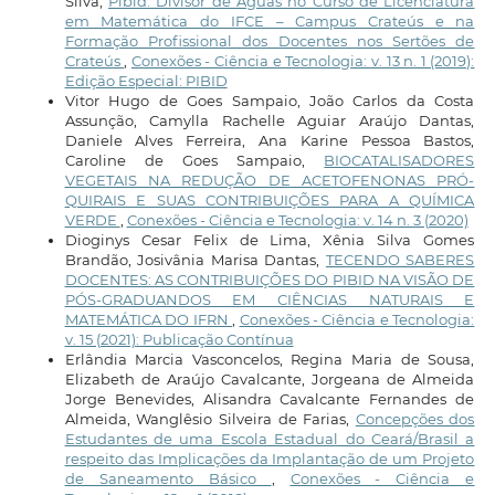
Silva,
Pibid: Divisor de Águas no Curso de Licenciatura
em Matemática do IFCE – Campus Crateús e na
Formação Profissional dos Docentes nos Sertões de
Crateús
,
Conexões - Ciência e Tecnologia: v. 13 n. 1 (2019):
Edição Especial: PIBID
Vitor Hugo de Goes Sampaio, João Carlos da Costa
Assunção, Camylla Rachelle Aguiar Araújo Dantas,
Daniele Alves Ferreira, Ana Karine Pessoa Bastos,
Caroline de Goes Sampaio,
BIOCATALISADORES
VEGETAIS NA REDUÇÃO DE ACETOFENONAS PRÓ-
QUIRAIS E SUAS CONTRIBUIÇÕES PARA A QUÍMICA
VERDE
,
Conexões - Ciência e Tecnologia: v. 14 n. 3 (2020)
Dioginys Cesar Felix de Lima, Xênia Silva Gomes
Brandão, Josivânia Marisa Dantas,
TECENDO SABERES
DOCENTES: AS CONTRIBUIÇÕES DO PIBID NA VISÃO DE
PÓS-GRADUANDOS EM CIÊNCIAS NATURAIS E
MATEMÁTICA DO IFRN
,
Conexões - Ciência e Tecnologia:
v. 15 (2021): Publicação Contínua
Erlândia Marcia Vasconcelos, Regina Maria de Sousa,
Elizabeth de Araújo Cavalcante, Jorgeana de Almeida
Jorge Benevides, Alisandra Cavalcante Fernandes de
Almeida, Wanglêsio Silveira de Farias,
Concepções dos
Estudantes de uma Escola Estadual do Ceará/Brasil a
respeito das Implicações da Implantação de um Projeto
de Saneamento Básico
,
Conexões - Ciência e