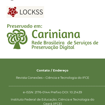
Contato / Endereço
Revista Conexões – Ciência e Tecnologia do IFCE
__________________________________________________________
e-ISSN: 2176-0144 Prefixo DOI: 10.21439
Instituto Federal de Educação, Ciência e Tecnologia do
Ceará (IFCE)