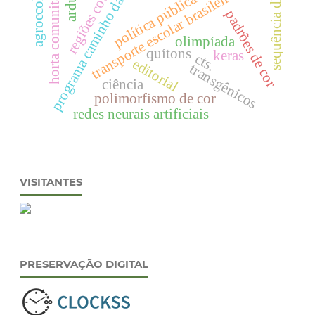
política pública educacional
programa caminho da escola.
sequência didática
regiões costeiras
agroecologia
horta comunitária
transporte escolar brasileiro
padrões de cor
olimpíada
quítons
keras
cts.
editorial
transgênicos
ciência
polimorfismo de cor
redes neurais artificiais
VISITANTES
PRESERVAÇÃO DIGITAL