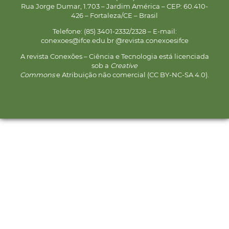
Rua Jorge Dumar, 1.703 – Jardim América – CEP: 60.410-
426 – Fortaleza/CE – Brasil
Telefone: (85) 3401-2332/2328 – E-mail:
conexoes@ifce.edu.br @revista.conexoesifce
A revista Conexões – Ciência e Tecnologia está licenciada
sob a
Creative
Commons
e Atribuição não comercial (CC BY-NC-SA 4.0).