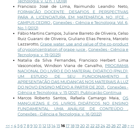
Tecnologia: v. 12 n. 1 (2018)
Francisco José de Lima, Raimundo Leandro Neto,
FORMAÇÃO DOCENTE: DESAFIOS E PERSPECTIVAS
PARA A LICENCIATURA EM MATEMÁTICA NO IFCE -
CAMPUS CEDRO
,
Conexões - Ciência e Tecnologia: Vol. 6,
No. 1 (2012)
Fábio Martins Campos, Juliane Barreto de Oliveira, Celso
Ruiz Guarani de Oliveira, Giuliano Elias Pereira, Marcelo
Lazzarotto,
Grape water: use and value of the co-product
of cryoconcentration of grape juice
,
Conexões - Ciência e
Tecnologia: v. 19 (2025)
Natalia da Silva Fernandes, Francisco Herbert Lima
Vasconcelos, Windson Viana de Carvalho,
PROGRAMA
NACIONAL DO LIVRO E DO MATERIAL DIDÁTICO (PNLD):
UM ESTUDO DE SEU FUNCIONAMENTO E
APRESENTAÇÃO DAS MUDANÇAS NOS MATERIAIS À LUZ
DO NOVO ENSINO MÉDIO A PARTIR DE 2021
,
Conexões -
Ciência e Tecnologia: v. 15 (2021): Publicação Contínua
Marcos Roberto Santos, Rafaela Camargo Maia,
OS
MANGUEZAIS E OS LIVROS DIDÁTICOS NO ENSINO
FUNDAMENTAL: UMA ANÁLISE DE CONTEÚDO
,
Conexões - Ciência e Tecnologia: v. 16 (2022)
<<
<
4
5
6
7
8
9
10
11
12
13
14
15
16
17
18
19
20
21
22
23
24
25
26
27
28
>
>