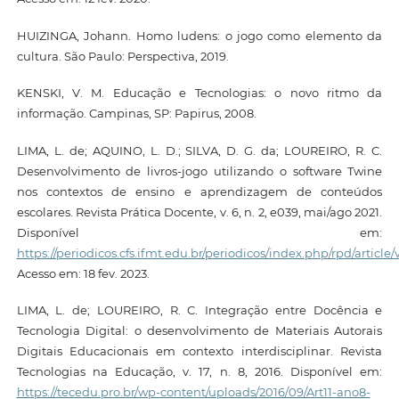
HUIZINGA, Johann. Homo ludens: o jogo como elemento da
cultura. São Paulo: Perspectiva, 2019.
KENSKI, V. M. Educação e Tecnologias: o novo ritmo da
informação. Campinas, SP: Papirus, 2008.
LIMA, L. de; AQUINO, L. D.; SILVA, D. G. da; LOUREIRO, R. C.
Desenvolvimento de livros-jogo utilizando o software Twine
nos contextos de ensino e aprendizagem de conteúdos
escolares. Revista Prática Docente, v. 6, n. 2, e039, mai/ago 2021.
Disponível em:
https://periodicos.cfs.ifmt.edu.br/periodicos/index.php/rpd/article/
Acesso em: 18 fev. 2023.
LIMA, L. de; LOUREIRO, R. C. Integração entre Docência e
Tecnologia Digital: o desenvolvimento de Materiais Autorais
Digitais Educacionais em contexto interdisciplinar. Revista
Tecnologias na Educação, v. 17, n. 8, 2016. Disponível em:
https://tecedu.pro.br/wp-content/uploads/2016/09/Art11-ano8-