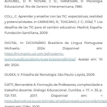
AUSUBEL, D. P; NOVAK, J. D.; HANESIAN, H. Psicologia
Educacional. Rio de Janeiro: Interamericana, 1980.
COLL, C. Aprender y enseñar con las TIC: expectativas, realidad
y potencialidades. In CARNEIRO, R.; TOSCANO, J. C.; DÍAZ, T. Los
desafíos de las TIC para el cambio educativo. Madrid, España:
Fundación Santillana, 2009.
DIGITAL. In: DICIONÁRIO Brasileiro da Língua Portuguesa
Michaelis. 2024. Disponível em:
https://michaelis.uol.com.br/moderno-
portugues/busca/portugues-brasileiro/digital/
. Acesso em: 10
abr. 2024.
DUSEK, V. Filosofia da Tecnologia. São Paulo: Loyola, 2009.
GATTI, Bernardete A. Formação de Professores, complexidade e
trabalho docente. Diálogo Educacional, Curitiba, v. 17, n. 53, p.
721-737, 2017. Disponível em: <
https://periodicos.pucpr.br/index.php/dialogoeducacional/article
Acesso em: 12 fev. 2020.