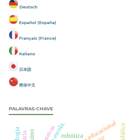
Deutsch
Español (España)
Français (France)
Italiano
日本語
简体中文
PALAVRAS-CHAVE
arduino
robótica