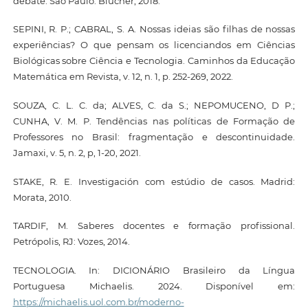
debate. São Paulo: Blucher, 2018.
SEPINI, R. P.; CABRAL, S. A. Nossas ideias são filhas de nossas
experiências? O que pensam os licenciandos em Ciências
Biológicas sobre Ciência e Tecnologia. Caminhos da Educação
Matemática em Revista, v. 12, n. 1, p. 252-269, 2022.
SOUZA, C. L. C. da; ALVES, C. da S.; NEPOMUCENO, D P.;
CUNHA, V. M. P. Tendências nas políticas de Formação de
Professores no Brasil: fragmentação e descontinuidade.
Jamaxi, v. 5, n. 2, p, 1-20, 2021.
STAKE, R. E. Investigación com estúdio de casos. Madrid:
Morata, 2010.
TARDIF, M. Saberes docentes e formação profissional.
Petrópolis, RJ: Vozes, 2014.
TECNOLOGIA. In: DICIONÁRIO Brasileiro da Língua
Portuguesa Michaelis. 2024. Disponível em:
https://michaelis.uol.com.br/moderno-