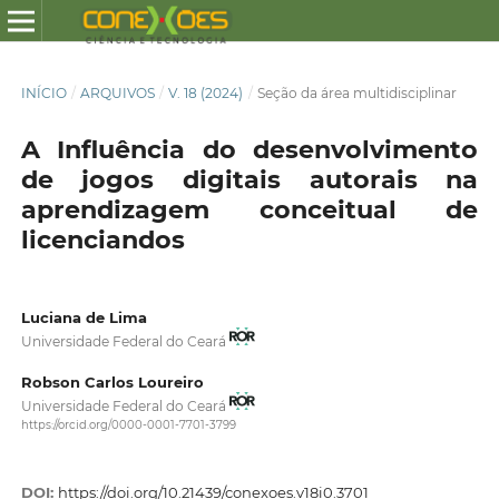
INÍCIO
/
ARQUIVOS
/
V. 18 (2024)
/
Seção da área multidisciplinar
A Influência do desenvolvimento
de jogos digitais autorais na
aprendizagem conceitual de
licenciandos
Luciana de Lima
Universidade Federal do Ceará
Robson Carlos Loureiro
Universidade Federal do Ceará
https://orcid.org/0000-0001-7701-3799
DOI:
https://doi.org/10.21439/conexoes.v18i0.3701