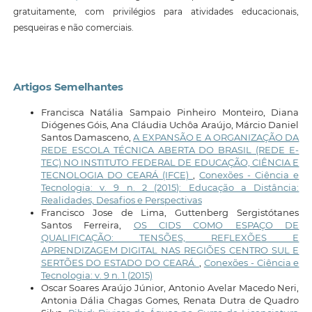
gratuitamente, com privilégios para atividades educacionais,
pesqueiras e não comerciais.
Artigos Semelhantes
Francisca Natália Sampaio Pinheiro Monteiro, Diana
Diógenes Góis, Ana Cláudia Uchôa Araújo, Márcio Daniel
Santos Damasceno,
A EXPANSÃO E A ORGANIZAÇÃO DA
REDE ESCOLA TÉCNICA ABERTA DO BRASIL (REDE E-
TEC) NO INSTITUTO FEDERAL DE EDUCAÇÃO, CIÊNCIA E
TECNOLOGIA DO CEARÁ (IFCE)
,
Conexões - Ciência e
Tecnologia: v. 9 n. 2 (2015): Educação a Distância:
Realidades, Desafios e Perspectivas
Francisco Jose de Lima, Guttenberg Sergistótanes
Santos Ferreira,
OS CIDS COMO ESPAÇO DE
QUALIFICAÇÃO: TENSÕES, REFLEXÕES E
APRENDIZAGEM DIGITAL NAS REGIÕES CENTRO SUL E
SERTÕES DO ESTADO DO CEARÁ.
,
Conexões - Ciência e
Tecnologia: v. 9 n. 1 (2015)
Oscar Soares Araújo Júnior, Antonio Avelar Macedo Neri,
Antonia Dália Chagas Gomes, Renata Dutra de Quadro