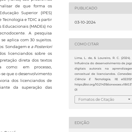
analisar de que forma os
PUBLICADO
Educação Superior (IPES)
Tecnologia e TDIC a partir
03-10-2024
is Educacionais (MADEs) no
ecnodocente. A pesquisa
 se aplica com 30 sujeitos.
COMO CITAR
rios: Sondagem e
a Posteriori
os licenciandos sobre os
Lima, L. de, & Loureiro, R. C. (2024).
pretação direta dos textos
Influência do desenvolvimento de jog
da como: em processo,
digitais autorais na aprendizag
u-se que o desenvolvimento
conceitual de licenciandos.
Conexões
Ciência E Tecnologia
,
18
, e02202
oria dos licenciandos de
https://doi.org/10.21439/conexoes.v18i0.3
diante da superação das
01
Fomatos de Citação
EDIÇÃO