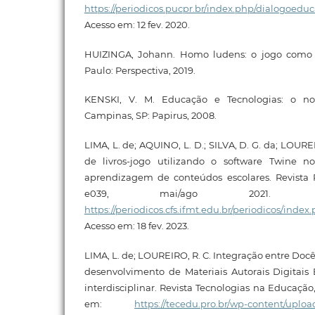
https://periodicos.pucpr.br/index.php/dialogoeduc
Acesso em: 12 fev. 2020.
HUIZINGA, Johann. Homo ludens: o jogo como 
Paulo: Perspectiva, 2019.
KENSKI, V. M. Educação e Tecnologias: o no
Campinas, SP: Papirus, 2008.
LIMA, L. de; AQUINO, L. D.; SILVA, D. G. da; LOUR
de livros-jogo utilizando o software Twine n
aprendizagem de conteúdos escolares. Revista Pr
e039, mai/ago 2021. Di
https://periodicos.cfs.ifmt.edu.br/periodicos/index.
Acesso em: 18 fev. 2023.
LIMA, L. de; LOUREIRO, R. C. Integração entre Docê
desenvolvimento de Materiais Autorais Digitais
interdisciplinar. Revista Tecnologias na Educação, v
em:
https://tecedu.pro.br/wp-content/upload