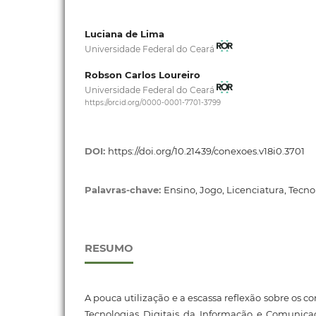
Luciana de Lima
Universidade Federal do Ceará
Robson Carlos Loureiro
Universidade Federal do Ceará
https://orcid.org/0000-0001-7701-3799
DOI:
https://doi.org/10.21439/conexoes.v18i0.3701
Palavras-chave:
Ensino, Jogo, Licenciatura, Tec
RESUMO
A pouca utilização e a escassa reflexão sobre os c
Tecnologias Digitais da Informação e Comunica