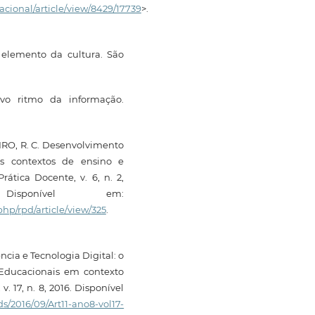
acional/article/view/8429/17739
>.
elemento da cultura. São
vo ritmo da informação.
EIRO, R. C. Desenvolvimento
os contextos de ensino e
ática Docente, v. 6, n. 2,
sponível em:
php/rpd/article/view/325
.
ncia e Tecnologia Digital: o
 Educacionais em contexto
. 17, n. 8, 2016. Disponível
s/2016/09/Art11-ano8-vol17-