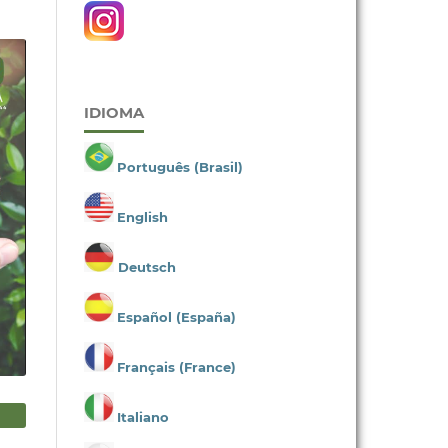
IDIOMA
Português (Brasil)
English
Deutsch
Español (España)
Français (France)
Italiano