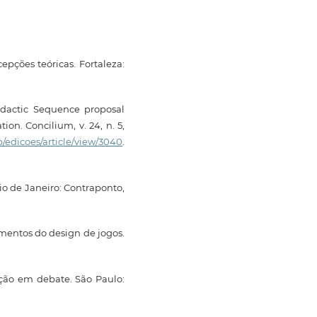
epções teóricas. Fortaleza:
idactic Sequence proposal
on. Concilium, v. 24, n. 5,
p/edicoes/article/view/3040
.
io de Janeiro: Contraponto,
mentos do design de jogos.
ação em debate. São Paulo: