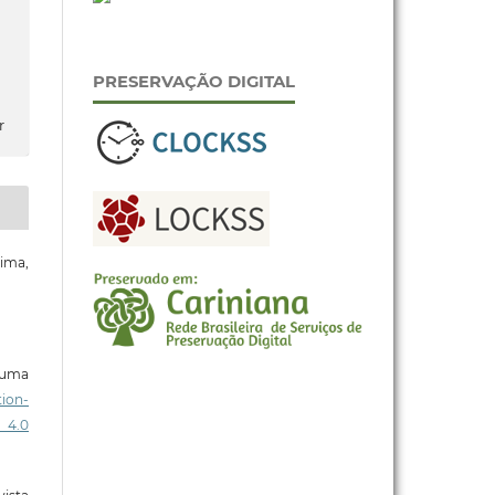
PRESERVAÇÃO DIGITAL
r
ima,
b uma
ion-
 4.0