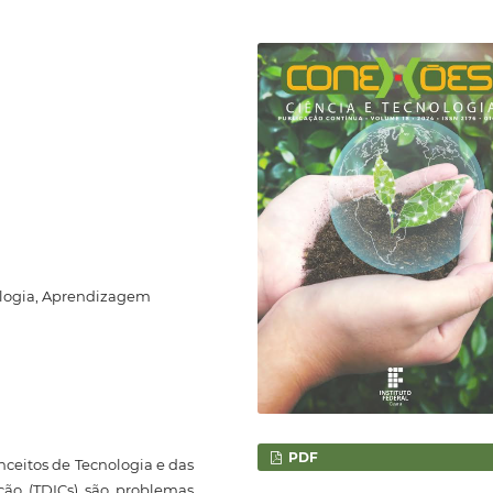
nologia, Aprendizagem
PDF
onceitos de Tecnologia e das
ção (TDICs) são problemas