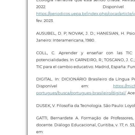
2022. Disponí
https://periodicos.uepa.br/index.php/cocar/article
fev. 2023.
AUSUBEL, D. P; NOVAK, J. D.; HANESIAN, H. Psic
Janeiro: Interamericana, 1980.
COLL, C. Aprender y enseñar con las TIC: e
potencialidades. In CARNEIRO, R.; TOSCANO, J. C.; 
TIC para el cambio educativo. Madrid, España: Fun
DIGITAL. In: DICIONÁRIO Brasileiro da Língua P
Disponível em:
https://mi
portugues/busca/portugues-brasileiro/digital/
. Ace
DUSEK, V. Filosofia da Tecnologia. São Paulo: Loyol
GATTI, Bernardete A. Formação de Professores
docente. Diálogo Educacional, Curitiba, v. 17, n. 53,
em: