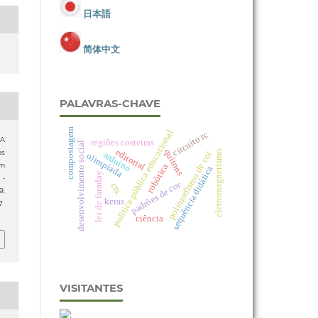
日本語
简体中文
PALAVRAS-CHAVE
compostagem
política pública educacional
circuito rc
 A
regiões costeiras
desenvolvimento social
editorial
quítons
eletromagnetismo
polimorfismo de cor
os
arduino
olimpíada
em
robótica
sequência didática
lei de faraday
 -
padrões de cor
cts.
9.
keras
7
ciência
VISITANTES