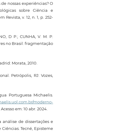
as de nossas experiências? O
lógicas sobre Ciência e
vista, v. 12, n. 1, p. 252-
NO, D P.; CUNHA, V. M. P.
res no Brasil: fragmentação
adrid: Morata, 2010.
nal. Petrópolis, RJ: Vozes,
gua Portuguesa Michaelis.
chaelis.uol.com.br/moderno-
. Acesso em: 10 abr. 2024.
 análise de dissertações e
e Ciências. Tecné, Episteme