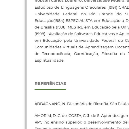
Robson Carlos Loureiro,
Universidade Federal 
Estudioso de Linguagens Oraculares (1981) G
Universidade Federal do Rio Grande do Su
Educação(1984) ESPECIALISTA em Educação a Di
de Brasília (1998) MESTRE em Educação pela Uni
(1998) - Avaliação de Softwares Educativos e Ap
em Educação pela Universidade Federal do Cea
Comunidades Virtuais de Aprendizagem Docente
de Tecnodocência, Gamificação, Filosofia da
Espiritualidade.
REFERÊNCIAS
ABBAGNANO, N. Dicionário de filosofia. São Paulo:
AMORIM, D. C. de; COSTA, C. J. de S. Aprendizage
RPG no ensino superior: o desenvolvimento de
Ecologia narrativa que está sendo criada. Revista C