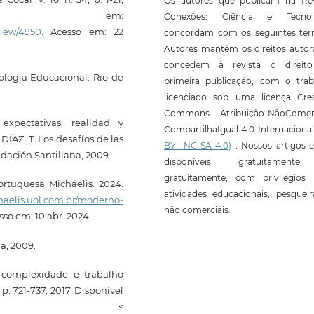
Os autores que publicam na Rev
vel em:
Conexões: Ciência e Tecnol
/view/4950
. Acesso em: 22
concordam com os seguintes ter
Autores mantêm os direitos autor
concedem à revista o direit
ologia Educacional. Rio de
primeira publicação, com o trab
licenciado sob uma licença Crea
Commons Atribuição-NãoComerc
xpectativas, realidad y
CompartilhaIgual 4.0 Internaciona
DÍAZ, T. Los desafíos de las
BY -NC-SA 4.0)
. Nossos artigos e
dación Santillana, 2009.
disponíveis gratuitament
gratuitamente, com privilégios 
ortuguesa Michaelis. 2024.
atividades educacionais, pesquei
chaelis.uol.com.br/moderno-
não comerciais.
sso em: 10 abr. 2024.
a, 2009.
, complexidade e trabalho
 p. 721-737, 2017. Disponível
 <