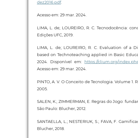
dez2016.pdf
.
Acesso em: 29 mar. 2024.
LIMA, L. de; LOUREIRO, R. C. Tecnodocência: conc
Edições UFC, 2019.
LIMA, L. de; LOUREIRO, R. C. Evaluation of a D
based on Technoteaching applied in Basic Educati
2024. Disponível em:
https://clium.org/index.ph
Acesso em: 29 mar. 2024.
PINTO, A. V. O Conceito de Tecnologia. Volume 1. R
2005.
SALEN, K.; ZIMMERMAN, E. Regras do Jogo: funda
São Paulo: Blucher, 2012.
SANTAELLA, L.; NESTERIUK, S.; FAVA, F. Gamific
Blucher, 2018.