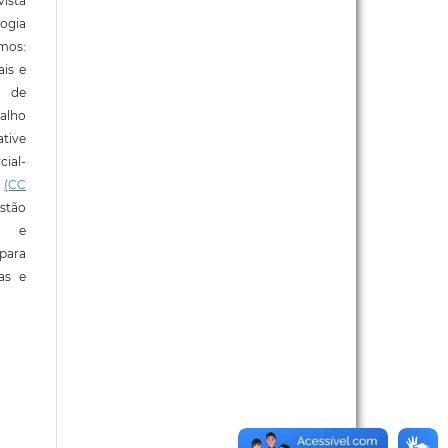
ista
ogia
mos:
ais e
o de
alho
tive
ial-
l
(CC
stão
e e
para
ras e