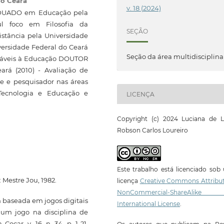
do Ceará
v. 18 (2024)
RADUADO em Educação pela
l foco em Filosofia da
SEÇÃO
stância pela Universidade
versidade Federal do Ceará
Seção da área multidisciplina
licáveis à Educação DOUTOR
rá (2010) - Avaliação de
 e pesquisador nas áreas
 Tecnologia e Educação e
LICENÇA
Copyright (c) 2024 Luciana de L
Robson Carlos Loureiro
Este trabalho está licenciado so
 Mestre Jou, 1982.
licença
Creative Commons Attribut
NonCommercial-ShareAlike
m baseada em jogos digitais
International License
.
 um jogo na disciplina de
ocar, v. 16, n. 34, p. 1-21,