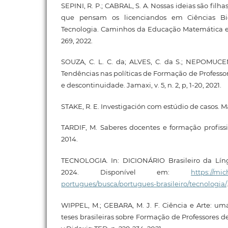
SEPINI, R. P.; CABRAL, S. A. Nossas ideias são filh
que pensam os licenciandos em Ciências Bio
Tecnologia. Caminhos da Educação Matemática em Re
269, 2022.
SOUZA, C. L. C. da; ALVES, C. da S.; NEPOMUCE
Tendências nas políticas de Formação de Professo
e descontinuidade. Jamaxi, v. 5, n. 2, p, 1-20, 2021.
STAKE, R. E. Investigación com estúdio de casos. M
TARDIF, M. Saberes docentes e formação profissio
2014.
TECNOLOGIA. In: DICIONÁRIO Brasileiro da Lín
2024. Disponível em:
https://mi
portugues/busca/portugues-brasileiro/tecnologia/
WIPPEL, M.; GEBARA, M. J. F. Ciência e Arte: uma
teses brasileiras sobre Formação de Professores d