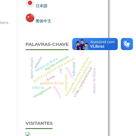
日本語
简体中文
 itens
PALAVRAS-CHAVE
regiões costeiras
arduino
transporte escolar brasileiro
mostra de física.
política pública educacional
agroecologia
redes neurais artificiais
editorial
visão computacional
quítons
cts.
ensino de física
keras
olimpíada
padrões de cor
transgênicos
robótica
ciência
VISITANTES