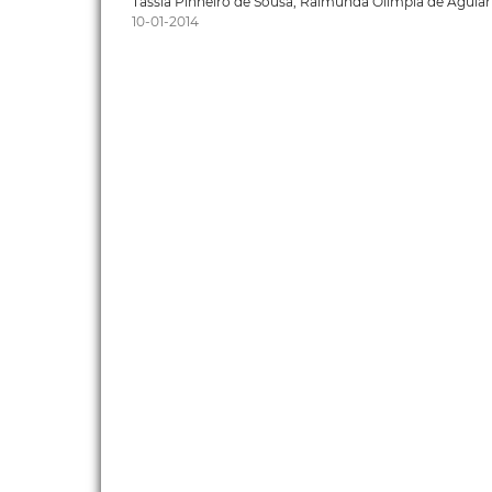
Tássia Pinheiro de Sousa, Raimunda Olímpia de Aguia
10-01-2014