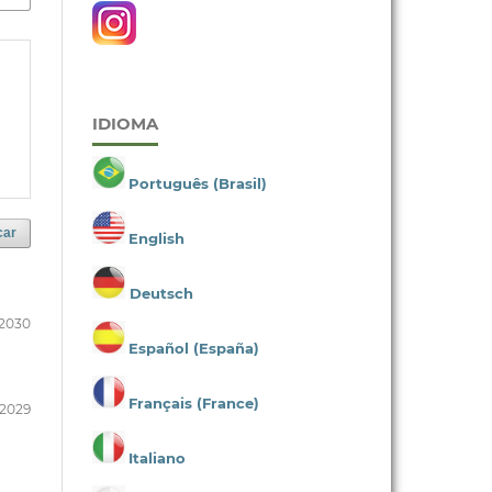
IDIOMA
Português (Brasil)
car
English
Deutsch
2030
Español (España)
Français (France)
2029
Italiano