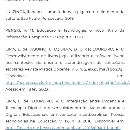
HUIZINGA, Johann. Homo ludens: o jogo como elemento da
cultura. São Paulo: Perspectiva, 2019.
KENSKI, V. M. Educação e Tecnologias: o novo ritmo da
informação. Campinas, SP: Papirus, 2008.
LIMA, L. de; AQUINO, L. D.; SILVA, D. G. da; LOUREIRO, R. C.
Desenvolvimento de livros-jogo utilizando o software Twine
nos contextos de ensino e aprendizagem de conteúdos
escolares. Revista Prática Docente, v. 6, n. 2, e039, mai/ago 2021.
Disponível em:
https://periodicos.cfs.ifmt.edu.br/periodicos/index.php/rpd/article/
Acesso em: 18 fev. 2023.
LIMA, L. de; LOUREIRO, R. C. Integração entre Docência e
Tecnologia Digital: o desenvolvimento de Materiais Autorais
Digitais Educacionais em contexto interdisciplinar. Revista
Tecnologias na Educação, v. 17, n. 8, 2016. Disponível em:
https://tecedu.pro.br/wp-content/uploads/2016/09/Art11-ano8-