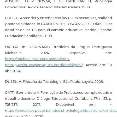
AUSUBEL, D. P; NOVAK, J. D.; HANESIAN, H. Psicologia
Educacional. Rio de Janeiro: Interamericana, 1980.
COLL, C. Aprender y enseñar con las TIC: expectativas, realidad
y potencialidades. In CARNEIRO, R.; TOSCANO, J. C.; DÍAZ, T. Los
desafíos de las TIC para el cambio educativo. Madrid, España:
Fundación Santillana, 2009.
DIGITAL. In: DICIONÁRIO Brasileiro da Língua Portuguesa
Michaelis. 2024. Disponível em:
https://michaelis.uol.com.br/moderno-
portugues/busca/portugues-brasileiro/digital/
. Acesso em: 10
abr. 2024.
DUSEK, V. Filosofia da Tecnologia. São Paulo: Loyola, 2009.
GATTI, Bernardete A. Formação de Professores, complexidade e
trabalho docente. Diálogo Educacional, Curitiba, v. 17, n. 53, p.
721-737, 2017. Disponível em: <
https://periodicos.pucpr.br/index.php/dialogoeducacional/article
Acesso em: 12 fev. 2020.