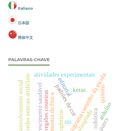
Italiano
日本語
简体中文
PALAVRAS-CHAVE
programa caminho da escola.
atividades experimentais
redes neurais artificiais
editorial
desenvolvimento social
crescimento saudável
padrões de cor
quítons
keras
regiões costeiras
mostra de física.
arduino
robótica
olimpíada
transgênicos
pancs
cts.