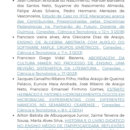
Jean Gleison Andrade do Nascimento, Manuel Bandeira
dos Santos Neto, Suyanne do Nascimento Almeida,
Felipe Alves Silveira, Pedro Hermano Menezes de
Vasconcelos,
Estudo de Caso no IFCE Maracanaú acerca
das Contribuições Proporcionadas pelas Disciplinas
Pedagógicas na Formação do Futuro Docente de
Química
,
Conexões - Ciência e Tecnologia: v. 12 n. 3 (2018)
francisco vieira alves, Ana Gleiciane Dias de Araújo,
ENSINO DE ÁLGEBRA ABSTRATA COM AUXÍLIO DO
SOFTWARE MAPLE: GRUPOS SIMÉTRICOS
,
Conexões -
Ciência e Tecnologia: v. 7 n. 3 (2013)
Francisco Diego Vidal Bezerra,
ABORDAGEM DA
CULTURA MAKER NO PROCESSO DE ENSINO: UMA
REVISÃO SISTEMÁTICA DA LITERATURA
,
Conexões -
Ciência e Tecnologia: v. 17 (2023)
Jacques Carvalho Ribeiro Filho, Helba Araújo de Queiroz
Palácio, Eunice Maia Andrade, José Ribeiro de Araújo
Neto, Francisco Emanoel Firmino Gomes,
ESTRATO
HERBÁCEO E FATORES HIDROSEDIMENTOLÓGICOS EM
MICROBACIAS EXPERIMENTAIS COM DIFERENTES
MANEJOS NO SEMIÁRIDO CEARENSE
,
Conexões -
Ciência e Tecnologia: v. 8 n. 2 (2014)
Ailton Batista de Albuquerque Junior, Jaime Teixeira de
Sousa, Marta Alves Silva,
HISTÓRIA E O LIVRO DIDÁTICO
NO ENSINO MÉDIO DE ITAPIPOCA/CEARÁ: REFLEXÕES