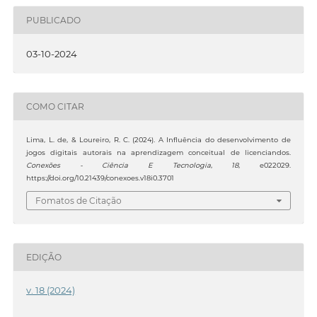
PUBLICADO
03-10-2024
COMO CITAR
Lima, L. de, & Loureiro, R. C. (2024). A Influência do desenvolvimento de
jogos digitais autorais na aprendizagem conceitual de licenciandos.
Conexões - Ciência E Tecnologia
,
18
, e022029.
https://doi.org/10.21439/conexoes.v18i0.3701
Fomatos de Citação
EDIÇÃO
v. 18 (2024)