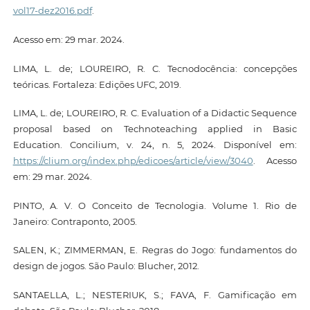
vol17-dez2016.pdf
.
Acesso em: 29 mar. 2024.
LIMA, L. de; LOUREIRO, R. C. Tecnodocência: concepções
teóricas. Fortaleza: Edições UFC, 2019.
LIMA, L. de; LOUREIRO, R. C. Evaluation of a Didactic Sequence
proposal based on Technoteaching applied in Basic
Education. Concilium, v. 24, n. 5, 2024. Disponível em:
https://clium.org/index.php/edicoes/article/view/3040
. Acesso
em: 29 mar. 2024.
PINTO, A. V. O Conceito de Tecnologia. Volume 1. Rio de
Janeiro: Contraponto, 2005.
SALEN, K.; ZIMMERMAN, E. Regras do Jogo: fundamentos do
design de jogos. São Paulo: Blucher, 2012.
SANTAELLA, L.; NESTERIUK, S.; FAVA, F. Gamificação em