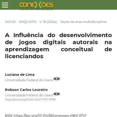
INÍCIO
/
ARQUIVOS
/
V. 18 (2024)
/
Seção da área multidisciplinar
A Influência do desenvolvimento
de jogos digitais autorais na
aprendizagem conceitual de
licenciandos
Luciana de Lima
Universidade Federal do Ceará
Robson Carlos Loureiro
Universidade Federal do Ceará
https://orcid.org/0000-0001-7701-3799
DOI:
https://doi.org/10.21439/conexoes.v18i0.3701