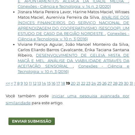
E APONTAMENTOS ACERCA DA IDADE MÉDIA.
,
Conexões - Ciência e Tecnologia: v. 14 n. 2 (2020)
Jisnara Maria Pereira Lavor, Harine Matos Maciel, Wlisses
Matos Maciel, Aurenivia Ferreira da Silva,
ANÁLISE DOS
ÍNDICES FINANCEIROS DO SERVIÇO NACIONAL DE
APRENDIZAGEM DO COOPERATIVISMO (SESCOOP): UM
ESTUDO DE CASO DA REGIÃO NORDESTE
,
Conexões -
Ciência e Tecnologia: v. 10 n. 3 (2016)
Viviane França Aguiar, João Manoel Monteiro da Silva,
Carlos Eliardo Barros Cavalcante, Érika Taciana Santana
Ribeiro,
DESENVOLVIMENTO DE GELEIA MISTA DE
MAÇÃ E MEL: ANÁLISE DA VIABILIDADE ATRAVÉS DA
ACEITAÇÃO SENSORIAL
,
Conexões - Ciência e
Tecnologia: v. 10 n. 3 (2016)
<<
<
7
8
9
10
11
12
13
14
15
16
17
18
19
20
21
22
23
24
25
26
27
28
29
30
31
Você também pode
iniciar uma pesquisa avançada por
similaridade
para este artigo.
ENVIAR SUBMISSÃO