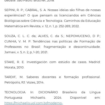
debate. São Paulo: Blucher, 2018.
SEPINI, R. P.; CABRAL, S. A. Nossas ideias são filhas de nossas
experiências? O que pensam os licenciandos em Ciências
Biológicas sobre Ciência e Tecnologia. Caminhos da Educação
Matemática em Revista, v. 12, n. 1, p. 252-269, 2022.
SOUZA, C. L. C. da; ALVES, C. da S.; NEPOMUCENO, D P.;
CUNHA, V. M. P. Tendências nas políticas de Formação de
Professores no Brasil: fragmentação e descontinuidade.
Jamaxi, v. 5, n. 2, p, 1-20, 2021.
STAKE, R. E. Investigación com estúdio de casos. Madrid:
Morata, 2010.
TARDIF, M. Saberes docentes e formação profissional.
Petrópolis, RJ: Vozes, 2014.
TECNOLOGIA. In: DICIONÁRIO Brasileiro da Língua
Portuguesa Michaelis. 2024. Disponível em:
https://michaelis.uol.com.br/moderno-