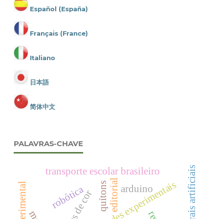
Español (España)
Français (France)
Italiano
日本語
简体中文
PALAVRAS-CHAVE
redes neurais artificiais
transporte escolar brasileiro
editorial
atividades experimentais
quítons
arduino
robótica
padrões de cor