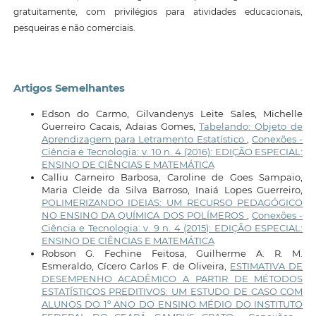
gratuitamente, com privilégios para atividades educacionais,
pesqueiras e não comerciais.
Artigos Semelhantes
Edson do Carmo, Gilvandenys Leite Sales, Michelle
Guerreiro Cacais, Adaias Gomes,
Tabelando: Objeto de
Aprendizagem para Letramento Estatístico
,
Conexões -
Ciência e Tecnologia: v. 10 n. 4 (2016): EDIÇÃO ESPECIAL:
ENSINO DE CIÊNCIAS E MATEMÁTICA
Calliu Carneiro Barbosa, Caroline de Goes Sampaio,
Maria Cleide da Silva Barroso, Inaiá Lopes Guerreiro,
POLIMERIZANDO IDEIAS: UM RECURSO PEDAGÓGICO
NO ENSINO DA QUÍMICA DOS POLÍMEROS
,
Conexões -
Ciência e Tecnologia: v. 9 n. 4 (2015): EDIÇÃO ESPECIAL:
ENSINO DE CIÊNCIAS E MATEMÁTICA
Robson G. Fechine Feitosa, Guilherme A. R. M.
Esmeraldo, Cícero Carlos F. de Oliveira,
ESTIMATIVA DE
DESEMPENHO ACADÊMICO A PARTIR DE MÉTODOS
ESTATÍSTICOS PREDITIVOS: UM ESTUDO DE CASO COM
ALUNOS DO 1º ANO DO ENSINO MÉDIO DO INSTITUTO