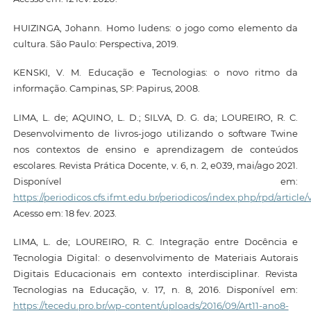
HUIZINGA, Johann. Homo ludens: o jogo como elemento da
cultura. São Paulo: Perspectiva, 2019.
KENSKI, V. M. Educação e Tecnologias: o novo ritmo da
informação. Campinas, SP: Papirus, 2008.
LIMA, L. de; AQUINO, L. D.; SILVA, D. G. da; LOUREIRO, R. C.
Desenvolvimento de livros-jogo utilizando o software Twine
nos contextos de ensino e aprendizagem de conteúdos
escolares. Revista Prática Docente, v. 6, n. 2, e039, mai/ago 2021.
Disponível em:
https://periodicos.cfs.ifmt.edu.br/periodicos/index.php/rpd/article/
Acesso em: 18 fev. 2023.
LIMA, L. de; LOUREIRO, R. C. Integração entre Docência e
Tecnologia Digital: o desenvolvimento de Materiais Autorais
Digitais Educacionais em contexto interdisciplinar. Revista
Tecnologias na Educação, v. 17, n. 8, 2016. Disponível em:
https://tecedu.pro.br/wp-content/uploads/2016/09/Art11-ano8-