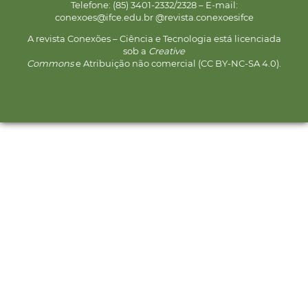
Telefone: (85) 3401-2332/2328 – E-mail:
conexoes@ifce.edu.br @revista.conexoesifce
A revista Conexões – Ciência e Tecnologia está licenciada
sob a
Creative
Commons
e Atribuição não comercial (CC BY-NC-SA 4.0).