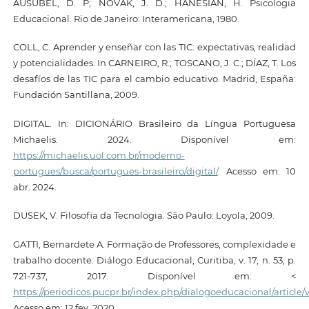
AUSUBEL, D. P; NOVAK, J. D.; HANESIAN, H. Psicologia
Educacional. Rio de Janeiro: Interamericana, 1980.
COLL, C. Aprender y enseñar con las TIC: expectativas, realidad
y potencialidades. In CARNEIRO, R.; TOSCANO, J. C.; DÍAZ, T. Los
desafíos de las TIC para el cambio educativo. Madrid, España:
Fundación Santillana, 2009.
DIGITAL. In: DICIONÁRIO Brasileiro da Língua Portuguesa
Michaelis. 2024. Disponível em:
https://michaelis.uol.com.br/moderno-
portugues/busca/portugues-brasileiro/digital/
. Acesso em: 10
abr. 2024.
DUSEK, V. Filosofia da Tecnologia. São Paulo: Loyola, 2009.
GATTI, Bernardete A. Formação de Professores, complexidade e
trabalho docente. Diálogo Educacional, Curitiba, v. 17, n. 53, p.
721-737, 2017. Disponível em: <
https://periodicos.pucpr.br/index.php/dialogoeducacional/article
Acesso em: 12 fev. 2020.