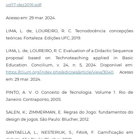
vol17-dez2016.pdf
.
Acesso em: 29 mar. 2024.
LIMA, L. de; LOUREIRO, R. C. Tecnodocência: concepções
teóricas. Fortaleza: Edições UFC, 2019.
LIMA, L. de; LOUREIRO, R. C. Evaluation of a Didactic Sequence
proposal based on Technoteaching applied in Basic
Education. Concilium, v. 24, n. 5, 2024. Disponível em:
https://clium.org/index.php/edicoes/article/view/3040
. Acesso
em: 29 mar. 2024.
PINTO, A. V. O Conceito de Tecnologia. Volume 1. Rio de
Janeiro: Contraponto, 2005.
SALEN, K.; ZIMMERMAN, E. Regras do Jogo: fundamentos do
design de jogos. São Paulo: Blucher, 2012.
SANTAELLA, L.; NESTERIUK, S.; FAVA, F. Gamificação em