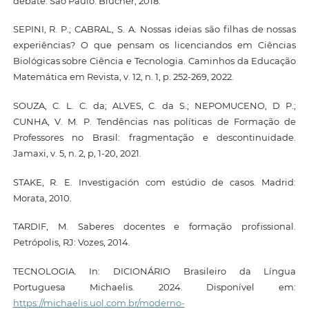
debate. São Paulo: Blucher, 2018.
SEPINI, R. P.; CABRAL, S. A. Nossas ideias são filhas de nossas
experiências? O que pensam os licenciandos em Ciências
Biológicas sobre Ciência e Tecnologia. Caminhos da Educação
Matemática em Revista, v. 12, n. 1, p. 252-269, 2022.
SOUZA, C. L. C. da; ALVES, C. da S.; NEPOMUCENO, D P.;
CUNHA, V. M. P. Tendências nas políticas de Formação de
Professores no Brasil: fragmentação e descontinuidade.
Jamaxi, v. 5, n. 2, p, 1-20, 2021.
STAKE, R. E. Investigación com estúdio de casos. Madrid:
Morata, 2010.
TARDIF, M. Saberes docentes e formação profissional.
Petrópolis, RJ: Vozes, 2014.
TECNOLOGIA. In: DICIONÁRIO Brasileiro da Língua
Portuguesa Michaelis. 2024. Disponível em:
https://michaelis.uol.com.br/moderno-