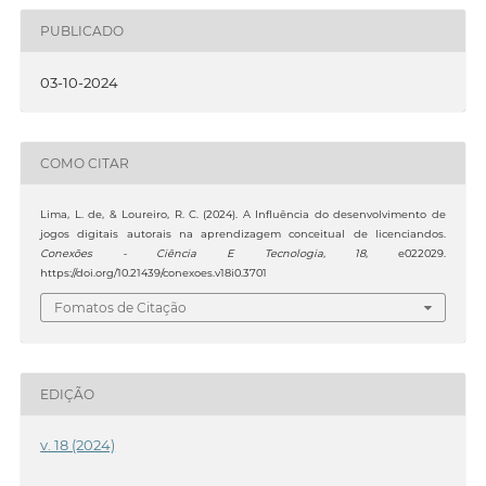
PUBLICADO
03-10-2024
COMO CITAR
Lima, L. de, & Loureiro, R. C. (2024). A Influência do desenvolvimento de
jogos digitais autorais na aprendizagem conceitual de licenciandos.
Conexões - Ciência E Tecnologia
,
18
, e022029.
https://doi.org/10.21439/conexoes.v18i0.3701
Fomatos de Citação
EDIÇÃO
v. 18 (2024)