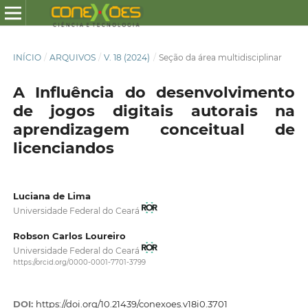
INÍCIO
/
ARQUIVOS
/
V. 18 (2024)
/
Seção da área multidisciplinar
A Influência do desenvolvimento
de jogos digitais autorais na
aprendizagem conceitual de
licenciandos
Luciana de Lima
Universidade Federal do Ceará
Robson Carlos Loureiro
Universidade Federal do Ceará
https://orcid.org/0000-0001-7701-3799
DOI:
https://doi.org/10.21439/conexoes.v18i0.3701