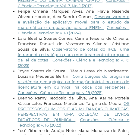
FEDERAL DO CEARÁ, CAMPUS CRATO
,
Conexões -
Ciência e Tecnologia: Vol. 7, No. 1 (2013)
Felipe Omena Marques Alves, Ana Flávia Resende
Oliveira Honório, Alex Sandro Gomes,
Desenvolvimento
e avaliação de aplicativo móvel para o estudo da
matemática e preparação para o ENEM
,
Conexões -
Ciência e Tecnologia: v. 18 (2024)
Lara Beatriz Soares Gomes, Carina Teixeira de Oliveira,
Francisca Raquel de Vasconcelos Silveira, Cristiane
Sousa da Silva,
Observatório de cotas do IFCE: uma
ferramenta estratégica para monitoramento do impacto
da lei de cotas
,
Conexões - Ciência e Tecnologia: v. 19
(2025)
Joyce Soares de Souza , Tássio Lessa do Nascimento,
Luciana Medeiros Bertini,
Contribuições do programa
residência pedagógica na formação inicial no curso de
licenciatura em química: na ótica dos residentes
,
Conexões - Ciência e Tecnologia: v. 19 (2025)
Brenno Ramy Teodósio da Silva, Ana Karine Portela
Vasconcelos, Francisco Marcôncio Targino de Moura,
OS
PROCESSOS QUÍMICOS E AS MUDANÇAS CLIMÁTICAS:
PERSPECTIVAS EM UMA COLEÇÃO DE LIVROS
DIDÁTICOS DE QUÍMICA
,
Conexões - Ciência e
Tecnologia: v. 16 (2022)
José Ribeiro de Araújo Neto, Maria Monaliza de Sales,