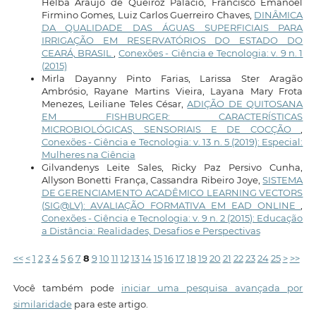
Helba Araújo de Queiroz Palácio, Francisco Emanoel
Firmino Gomes, Luiz Carlos Guerreiro Chaves,
DINÂMICA
DA QUALIDADE DAS ÁGUAS SUPERFICIAIS PARA
IRRIGAÇÃO EM RESERVATÓRIOS DO ESTADO DO
CEARÁ, BRASIL
,
Conexões - Ciência e Tecnologia: v. 9 n. 1
(2015)
Mirla Dayanny Pinto Farias, Larissa Ster Aragão
Ambrósio, Rayane Martins Vieira, Layana Mary Frota
Menezes, Leiliane Teles César,
ADIÇÃO DE QUITOSANA
EM FISHBURGER: CARACTERÍSTICAS
MICROBIOLÓGICAS, SENSORIAIS E DE COCÇÃO
,
Conexões - Ciência e Tecnologia: v. 13 n. 5 (2019): Especial:
Mulheres na Ciência
Gilvandenys Leite Sales, Ricky Paz Persivo Cunha,
Allyson Bonetti França, Cassandra Ribeiro Joye,
SISTEMA
DE GERENCIAMENTO ACADÊMICO LEARNING VECTORS
(SIG@LV): AVALIAÇÃO FORMATIVA EM EAD ONLINE
,
Conexões - Ciência e Tecnologia: v. 9 n. 2 (2015): Educação
a Distância: Realidades, Desafios e Perspectivas
<<
<
1
2
3
4
5
6
7
8
9
10
11
12
13
14
15
16
17
18
19
20
21
22
23
24
25
>
>>
Você também pode
iniciar uma pesquisa avançada por
similaridade
para este artigo.