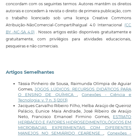
concordam com os seguintes termos: Autores mantêm os direitos
autorais e concedem à revista o direito de primeira publicação, com
o trabalho licenciado sob uma licença Creative Commons
Atribuição-NãoComercial-CompartilhaIgual 4.0 Internacional
(CC
BY -NC-SA 4.0)
. Nossos artigos estão disponíveis gratuitamente e
gratuitamente, com privilégios para atividades educacionais,
pesqueiras e não comerciais.
Artigos Semelhantes
Tássia Pinheiro de Sousa, Raimunda Olímpia de Aguiar
Gomes,
JOGOS LÚDICOS: RECURSOS DIDÁTICOS PARA
O ENSINO DE QUÍMICA
,
Conexões - Ciência e
Tecnologia: v. 7 n. 3 (2013)
Jacques Carvalho Ribeiro Filho, Helba Araújo de Queiroz
Palácio, Eunice Maia Andrade, José Ribeiro de Araújo
Neto, Francisco Emanoel Firmino Gomes,
ESTRATO
HERBÁCEO E FATORES HIDROSEDIMENTOLÓGICOS EM
MICROBACIAS EXPERIMENTAIS COM DIFERENTES
MANEJOS NO SEMIÁRIDO CEARENSE
,
Conexões -