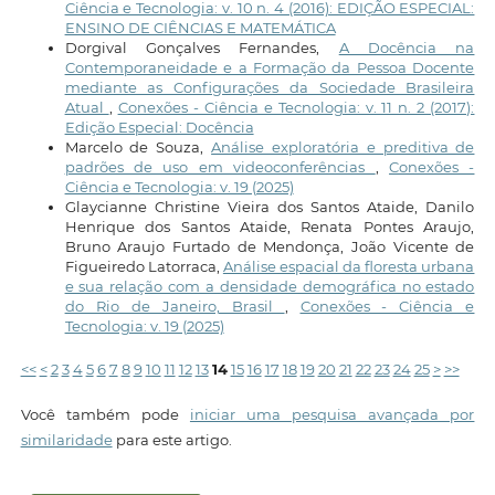
Ciência e Tecnologia: v. 10 n. 4 (2016): EDIÇÃO ESPECIAL:
ENSINO DE CIÊNCIAS E MATEMÁTICA
Dorgival Gonçalves Fernandes,
A Docência na
Contemporaneidade e a Formação da Pessoa Docente
mediante as Configurações da Sociedade Brasileira
Atual
,
Conexões - Ciência e Tecnologia: v. 11 n. 2 (2017):
Edição Especial: Docência
Marcelo de Souza,
Análise exploratória e preditiva de
padrões de uso em videoconferências
,
Conexões -
Ciência e Tecnologia: v. 19 (2025)
Glaycianne Christine Vieira dos Santos Ataide, Danilo
Henrique dos Santos Ataide, Renata Pontes Araujo,
Bruno Araujo Furtado de Mendonça, João Vicente de
Figueiredo Latorraca,
Análise espacial da floresta urbana
e sua relação com a densidade demográfica no estado
do Rio de Janeiro, Brasil
,
Conexões - Ciência e
Tecnologia: v. 19 (2025)
<<
<
2
3
4
5
6
7
8
9
10
11
12
13
14
15
16
17
18
19
20
21
22
23
24
25
>
>>
Você também pode
iniciar uma pesquisa avançada por
similaridade
para este artigo.