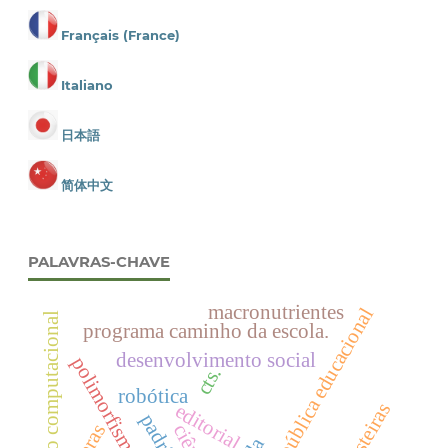
Français (France)
Italiano
日本語
简体中文
PALAVRAS-CHAVE
macronutrientes
política pública educacional
visão computacional
programa caminho da escola.
desenvolvimento social
polimorfismo de cor
cts.
robótica
editorial
keras