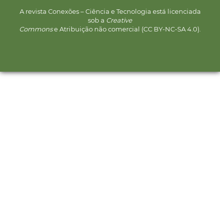
A revista Conexões – Ciência e Tecnologia está licenciada
sob a
Creative
Commons
e Atribuição não comercial (CC BY-NC-SA 4.0).