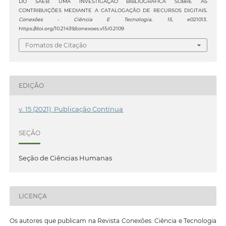
DO SAEB: UMA INVESTIGAÇÃO BIBLIOGRÁFICA SOBRE AS
CONTRIBUIÇÕES MEDIANTE A CATALOGAÇÃO DE RECURSOS DIGITAIS.
Conexões - Ciência E Tecnologia
,
15
, e021013.
https://doi.org/10.21439/conexoes.v15i0.2109
Fomatos de Citação
EDIÇÃO
v. 15 (2021): Publicação Contínua
SEÇÃO
Seção de Ciências Humanas
LICENÇA
Os autores que publicam na Revista Conexões: Ciência e Tecnologia