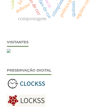
regiões costeiras
padrões de cor
ciência
olimpíada
quítons
arduino
compostagem
VISITANTES
PRESERVAÇÃO DIGITAL