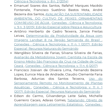
Ciência e Tecnologia: v. 8 n. 2 (2014)
Emanuel Soares dos Santos, Rafahel Marques Macêdo
Fontenele, Francisco Suetônio Bastos Mota, André
Bezerra dos Santos,
AVALIAÇÃO DA SUSTENTABILIDADE
AMBIENTAL DO CULTIVO DE PEIXES ORNAMENTAIS
COM REUSO DE ÁGUA
,
Conexões - Ciência e Tecnologia:
v. 9 n. 3 (2015): Edição Especial sobre Pesca e Aquicultura
Antônio Heriberto de Castro Teixeira, Janice Freitas
Leivas,
Determinação da Produtividade da Água com
Imagens Landsat 8 na Região Semiárida do Brasil
,
Conexões - Ciência e Tecnologia: v. 11 n. 1 (2017): Edição
Especial: Recursos Naturais do Semiárido
Wanglêsio Silveira de Farias, Silvana Silveira de Farias,
Avaliação da Metodologia Jovem Cientista na Escola de
Ensino Médio São Francisco da Cruz na Cidade de Cruz,
Ceará
,
Conexões - Ciência e Tecnologia: v. 11 n. 6 (2017)
Francisco Josivan de Oliveira Lima, Fernando Bezerra
Lopes, Eunice Maia de Andrade, Claudio Clemente Faria
Barbosa, Adunias dos Santos Teixeira,
Uso do
Sensoriamento Remoto no Monitoramento de Plantas
Aquáticas
,
Conexões - Ciência e Tecnologia: v. 11 n. 1
(2017): Edição Especial: Recursos Naturais do Semiárido
Edson do Carmo, Gilvandenys Leite Sales, Michelle
Guerreiro Cacais, Adaias Gomes,
Tabelando: Objeto de
Aprendizagem para Letramento Estatístico
,
Conexões -