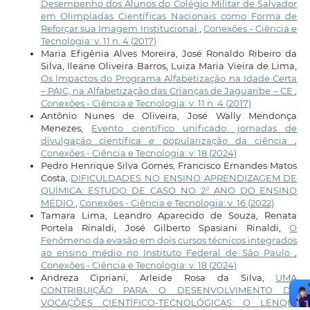
Desempenho dos Alunos do Colégio Militar de Salvador
em Olimpíadas Científicas Nacionais como Forma de
Reforçar sua Imagem Institucional
,
Conexões - Ciência e
Tecnologia: v. 11 n. 4 (2017)
Maria Efigênia Alves Moreira, José Ronaldo Ribeiro da
Silva, Ileane Oliveira Barros, Luiza Maria Vieira de Lima,
Os Impactos do Programa Alfabetização na Idade Certa
– PAIC, na Alfabetização das Crianças de Jaguaribe – CE
,
Conexões - Ciência e Tecnologia: v. 11 n. 4 (2017)
Antônio Nunes de Oliveira, José Wally Mendonça
Menezes,
Evento científico unificado: jornadas de
divulgação científica e popularização da ciência
,
Conexões - Ciência e Tecnologia: v. 18 (2024)
Pedro Henrique Silva Gomes, Francisco Ernandes Matos
Costa,
DIFICULDADES NO ENSINO APRENDIZAGEM DE
QUÍMICA: ESTUDO DE CASO NO 2° ANO DO ENSINO
MÉDIO
,
Conexões - Ciência e Tecnologia: v. 16 (2022)
Tamara Lima, Leandro Aparecido de Souza, Renata
Portela Rinaldi, José Gilberto Spasiani Rinaldi,
O
Fenômeno da evasão em dois cursos técnicos integrados
ao ensino médio no Instituto Federal de São Paulo
,
Conexões - Ciência e Tecnologia: v. 18 (2024)
Andreza Cipriani, Arleide Rosa da Silva,
UMA
CONTRIBUIÇÃO PARA O DESENVOLVIMENTO DE
VOCAÇÕES CIENTÍFICO-TECNOLÓGICAS: O LENQUI