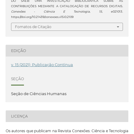
DO SAEB: UMA INVESTIGAÇÃO BIBLIOGRÁFICA SOBRE AS
CONTRIBUIÇÕES MEDIANTE A CATALOGAÇÃO DE RECURSOS DIGITAIS.
Conexões - Ciência E Tecnologia
,
15
, e021013.
https://doi.org/10.21439/conexoes.v15i0.2109
Fomatos de Citação
EDIÇÃO
v. 15 (2021): Publicação Contínua
SEÇÃO
Seção de Ciências Humanas
LICENÇA
Os autores que publicam na Revista Conexões: Ciência e Tecnologia