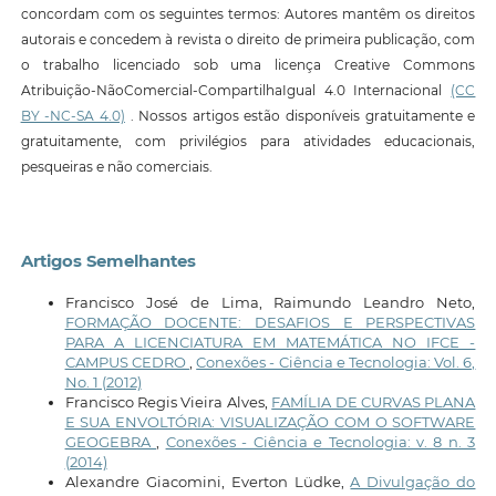
concordam com os seguintes termos: Autores mantêm os direitos
autorais e concedem à revista o direito de primeira publicação, com
o trabalho licenciado sob uma licença Creative Commons
Atribuição-NãoComercial-CompartilhaIgual 4.0 Internacional
(CC
BY -NC-SA 4.0)
. Nossos artigos estão disponíveis gratuitamente e
gratuitamente, com privilégios para atividades educacionais,
pesqueiras e não comerciais.
Artigos Semelhantes
Francisco José de Lima, Raimundo Leandro Neto,
FORMAÇÃO DOCENTE: DESAFIOS E PERSPECTIVAS
PARA A LICENCIATURA EM MATEMÁTICA NO IFCE -
CAMPUS CEDRO
,
Conexões - Ciência e Tecnologia: Vol. 6,
No. 1 (2012)
Francisco Regis Vieira Alves,
FAMÍLIA DE CURVAS PLANA
E SUA ENVOLTÓRIA: VISUALIZAÇÃO COM O SOFTWARE
GEOGEBRA
,
Conexões - Ciência e Tecnologia: v. 8 n. 3
(2014)
Alexandre Giacomini, Everton Lüdke,
A Divulgação do