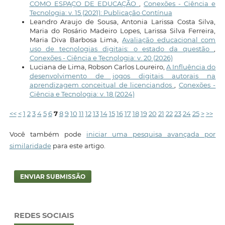
COMO ESPAÇO DE EDUCAÇÃO
,
Conexões - Ciência e
Tecnologia: v. 15 (2021): Publicação Contínua
Leandro Araujo de Sousa, Antonia Larissa Costa Silva,
Maria do Rosário Madeiro Lopes, Larissa Silva Ferreira,
Maria Diva Barbosa Lima,
Avaliação educacional com
uso de tecnologias digitais: o estado da questão
,
Conexões - Ciência e Tecnologia: v. 20 (2026)
Luciana de Lima, Robson Carlos Loureiro,
A Influência do
desenvolvimento de jogos digitais autorais na
aprendizagem conceitual de licenciandos
,
Conexões -
Ciência e Tecnologia: v. 18 (2024)
<<
<
1
2
3
4
5
6
7
8
9
10
11
12
13
14
15
16
17
18
19
20
21
22
23
24
25
>
>>
Você também pode
iniciar uma pesquisa avançada por
similaridade
para este artigo.
ENVIAR SUBMISSÃO
REDES SOCIAIS