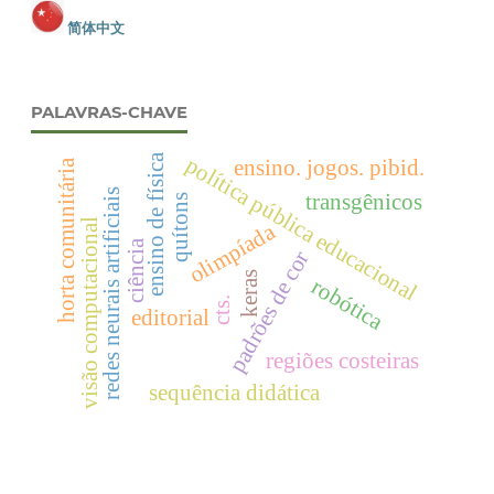
简体中文
PALAVRAS-CHAVE
ensino de física
política pública educacional
ensino. jogos. pibid.
horta comunitária
redes neurais artificiais
transgênicos
quítons
visão computacional
olimpíada
ciência
padrões de cor
keras
robótica
cts.
editorial
regiões costeiras
sequência didática