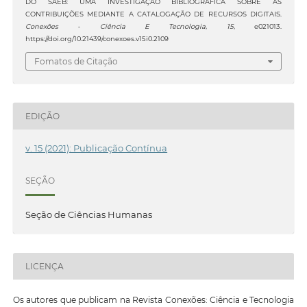
DO SAEB: UMA INVESTIGAÇÃO BIBLIOGRÁFICA SOBRE AS
CONTRIBUIÇÕES MEDIANTE A CATALOGAÇÃO DE RECURSOS DIGITAIS.
Conexões - Ciência E Tecnologia
,
15
, e021013.
https://doi.org/10.21439/conexoes.v15i0.2109
Fomatos de Citação
EDIÇÃO
v. 15 (2021): Publicação Contínua
SEÇÃO
Seção de Ciências Humanas
LICENÇA
Os autores que publicam na Revista Conexões: Ciência e Tecnologia