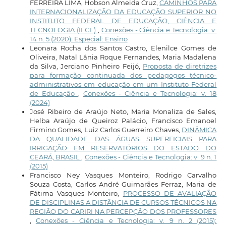
FERREIRA LIMA, Hobson Almeida Cruz,
CAMINHOS PARA
INTERNACIONALIZAÇÃO DA EDUCAÇÃO SUPERIOR NO
INSTITUTO FEDERAL DE EDUCAÇÃO, CIÊNCIA E
TECNOLOGIA (IFCE)
,
Conexões - Ciência e Tecnologia: v.
14 n. 5 (2020): Especial: Ensino
Leonara Rocha dos Santos Castro, Elenilce Gomes de
Oliveira, Natal Lânia Roque Fernandes, Maria Madalena
da Silva, Jerciano Pinheiro Feijó,
Proposta de diretrizes
para formação continuada dos pedagogos técnico-
administrativos em educação em um Instituto Federal
de Educação
,
Conexões - Ciência e Tecnologia: v. 18
(2024)
José Ribeiro de Araújo Neto, Maria Monaliza de Sales,
Helba Araújo de Queiroz Palácio, Francisco Emanoel
Firmino Gomes, Luiz Carlos Guerreiro Chaves,
DINÂMICA
DA QUALIDADE DAS ÁGUAS SUPERFICIAIS PARA
IRRIGAÇÃO EM RESERVATÓRIOS DO ESTADO DO
CEARÁ, BRASIL
,
Conexões - Ciência e Tecnologia: v. 9 n. 1
(2015)
Francisco Ney Vasques Monteiro, Rodrigo Carvalho
Souza Costa, Carlos André Guimarães Ferraz, Maria de
Fátima Vasques Monteiro,
PROCESSO DE AVALIAÇÃO
DE DISCIPLINAS A DISTÂNCIA DE CURSOS TÉCNICOS NA
REGIÃO DO CARIRI NA PERCEPÇÃO DOS PROFESSORES
,
Conexões - Ciência e Tecnologia: v. 9 n. 2 (2015):