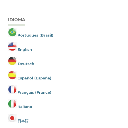
IDIOMA
Português (Brasil)
English
Deutsch
Español (España)
Français (France)
Italiano
日本語