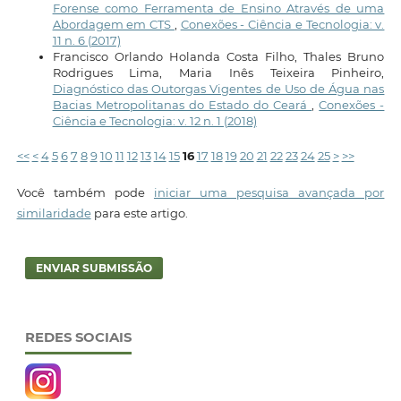
Forense como Ferramenta de Ensino Através de uma
Abordagem em CTS
,
Conexões - Ciência e Tecnologia: v.
11 n. 6 (2017)
Francisco Orlando Holanda Costa Filho, Thales Bruno
Rodrigues Lima, Maria Inês Teixeira Pinheiro,
Diagnóstico das Outorgas Vigentes de Uso de Água nas
Bacias Metropolitanas do Estado do Ceará
,
Conexões -
Ciência e Tecnologia: v. 12 n. 1 (2018)
<<
<
4
5
6
7
8
9
10
11
12
13
14
15
16
17
18
19
20
21
22
23
24
25
>
>>
Você também pode
iniciar uma pesquisa avançada por
similaridade
para este artigo.
ENVIAR SUBMISSÃO
REDES SOCIAIS