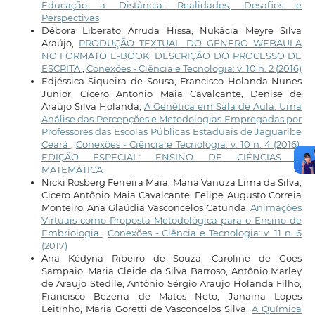
Educação a Distância: Realidades, Desafios e
Perspectivas
Débora Liberato Arruda Hissa, Nukácia Meyre Silva
Araújo,
PRODUÇÃO TEXTUAL DO GÊNERO WEBAULA
NO FORMATO E-BOOK: DESCRIÇÃO DO PROCESSO DE
ESCRITA
,
Conexões - Ciência e Tecnologia: v. 10 n. 2 (2016)
Edjéssica Siqueira de Sousa, Francisco Holanda Nunes
Junior, Cícero Antonio Maia Cavalcante, Denise de
Araújo Silva Holanda,
A Genética em Sala de Aula: Uma
Análise das Percepções e Metodologias Empregadas por
Professores das Escolas Públicas Estaduais de Jaguaribe
Ceará
,
Conexões - Ciência e Tecnologia: v. 10 n. 4 (2016):
EDIÇÃO ESPECIAL: ENSINO DE CIÊNCIAS E
MATEMÁTICA
Nicki Rosberg Ferreira Maia, Maria Vanuza Lima da Silva,
Cicero Antônio Maia Cavalcante, Felipe Augusto Correia
Monteiro, Ana Glaúdia Vasconcelos Catunda,
Animações
Virtuais como Proposta Metodológica para o Ensino de
Embriologia
,
Conexões - Ciência e Tecnologia: v. 11 n. 6
(2017)
Ana Kédyna Ribeiro de Souza, Caroline de Goes
Sampaio, Maria Cleide da Silva Barroso, Antônio Marley
de Araujo Stedile, Antônio Sérgio Araujo Holanda Filho,
Francisco Bezerra de Matos Neto, Janaina Lopes
Leitinho, Maria Goretti de Vasconcelos Silva,
A Química