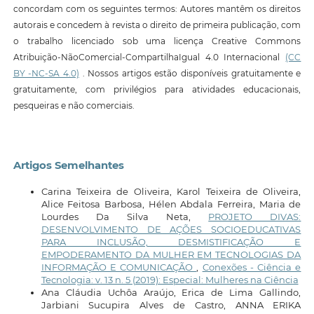
concordam com os seguintes termos: Autores mantêm os direitos
autorais e concedem à revista o direito de primeira publicação, com
o trabalho licenciado sob uma licença Creative Commons
Atribuição-NãoComercial-CompartilhaIgual 4.0 Internacional
(CC
BY -NC-SA 4.0)
. Nossos artigos estão disponíveis gratuitamente e
gratuitamente, com privilégios para atividades educacionais,
pesqueiras e não comerciais.
Artigos Semelhantes
Carina Teixeira de Oliveira, Karol Teixeira de Oliveira,
Alice Feitosa Barbosa, Hélen Abdala Ferreira, Maria de
Lourdes Da Silva Neta,
PROJETO DIVAS:
DESENVOLVIMENTO DE AÇÕES SOCIOEDUCATIVAS
PARA INCLUSÃO, DESMISTIFICAÇÃO E
EMPODERAMENTO DA MULHER EM TECNOLOGIAS DA
INFORMAÇÃO E COMUNICAÇÃO
,
Conexões - Ciência e
Tecnologia: v. 13 n. 5 (2019): Especial: Mulheres na Ciência
Ana Cláudia Uchôa Araújo, Erica de Lima Gallindo,
Jarbiani Sucupira Alves de Castro, ANNA ERIKA