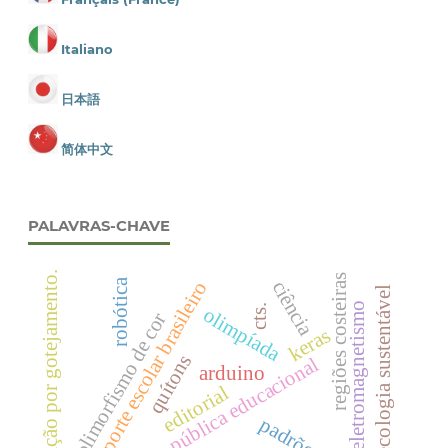
Italiano
日本語
简体中文
PALAVRAS-CHAVE
irrigação por gotejamento.
regiões costeiras
robótica
ciência
transporte escolar brasileiro
agroecologia sustentável
eletromagnetismo
cts.
olimpíada
polimorfismo de cor
keras
quítons
política pública educacional
arduino
editorial