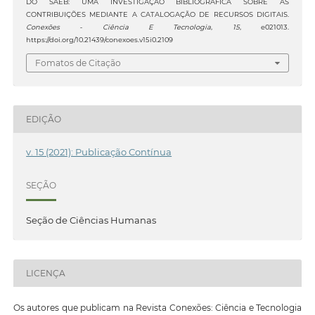
DO SAEB: UMA INVESTIGAÇÃO BIBLIOGRÁFICA SOBRE AS
CONTRIBUIÇÕES MEDIANTE A CATALOGAÇÃO DE RECURSOS DIGITAIS.
Conexões - Ciência E Tecnologia
,
15
, e021013.
https://doi.org/10.21439/conexoes.v15i0.2109
Fomatos de Citação
EDIÇÃO
v. 15 (2021): Publicação Contínua
SEÇÃO
Seção de Ciências Humanas
LICENÇA
Os autores que publicam na Revista Conexões: Ciência e Tecnologia