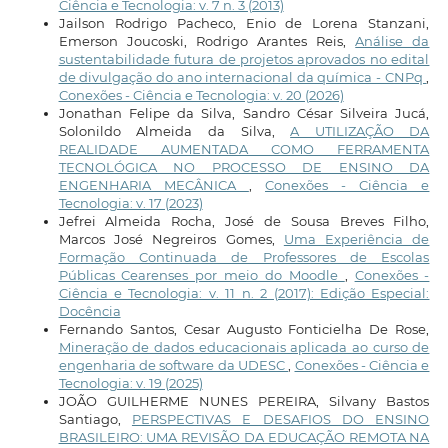
Ciência e Tecnologia: v. 7 n. 3 (2013)
Jailson Rodrigo Pacheco, Enio de Lorena Stanzani,
Emerson Joucoski, Rodrigo Arantes Reis,
Análise da
sustentabilidade futura de projetos aprovados no edital
de divulgação do ano internacional da química - CNPq
,
Conexões - Ciência e Tecnologia: v. 20 (2026)
Jonathan Felipe da Silva, Sandro César Silveira Jucá,
Solonildo Almeida da Silva,
A UTILIZAÇÃO DA
REALIDADE AUMENTADA COMO FERRAMENTA
TECNOLÓGICA NO PROCESSO DE ENSINO DA
ENGENHARIA MECÂNICA
,
Conexões - Ciência e
Tecnologia: v. 17 (2023)
Jefrei Almeida Rocha, José de Sousa Breves Filho,
Marcos José Negreiros Gomes,
Uma Experiência de
Formação Continuada de Professores de Escolas
Públicas Cearenses por meio do Moodle
,
Conexões -
Ciência e Tecnologia: v. 11 n. 2 (2017): Edição Especial:
Docência
Fernando Santos, Cesar Augusto Fonticielha De Rose,
Mineração de dados educacionais aplicada ao curso de
engenharia de software da UDESC
,
Conexões - Ciência e
Tecnologia: v. 19 (2025)
JOÃO GUILHERME NUNES PEREIRA, Silvany Bastos
Santiago,
PERSPECTIVAS E DESAFIOS DO ENSINO
BRASILEIRO: UMA REVISÃO DA EDUCAÇÃO REMOTA NA