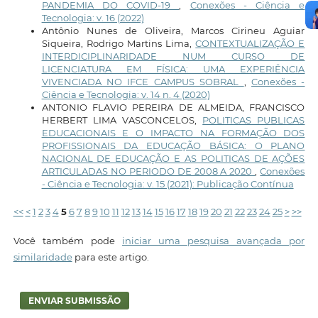
PANDEMIA DO COVID-19
,
Conexões - Ciência e
Tecnologia: v. 16 (2022)
Antônio Nunes de Oliveira, Marcos Cirineu Aguiar
Siqueira, Rodrigo Martins Lima,
CONTEXTUALIZAÇÃO E
INTERDICIPLINARIDADE NUM CURSO DE
LICENCIATURA EM FÍSICA: UMA EXPERIÊNCIA
VIVENCIADA NO IFCE CAMPUS SOBRAL
,
Conexões -
Ciência e Tecnologia: v. 14 n. 4 (2020)
ANTONIO FLAVIO PEREIRA DE ALMEIDA, FRANCISCO
HERBERT LIMA VASCONCELOS,
POLITICAS PUBLICAS
EDUCACIONAIS E O IMPACTO NA FORMAÇÃO DOS
PROFISSIONAIS DA EDUCAÇÃO BÁSICA: O PLANO
NACIONAL DE EDUCAÇÃO E AS POLITICAS DE AÇÕES
ARTICULADAS NO PERIODO DE 2008 A 2020
,
Conexões
- Ciência e Tecnologia: v. 15 (2021): Publicação Contínua
<<
<
1
2
3
4
5
6
7
8
9
10
11
12
13
14
15
16
17
18
19
20
21
22
23
24
25
>
>>
Você também pode
iniciar uma pesquisa avançada por
similaridade
para este artigo.
ENVIAR SUBMISSÃO