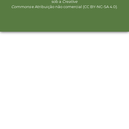
sob a
Creative
Commons
e Atribuição não comercial (CC BY-NC-SA 4.0).