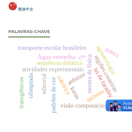
简体中文
PALAVRAS-CHAVE
agroecologia
transporte escolar brasileiro
pancs
cts.
mostra de física.
Água vermelha
regiões costeiras
sequência didática
atividades experimentais
lei de faraday
arduino
olimpíada
editorial
robótica
padrões de cor
transgênicos
keras
quítons
visão computacional