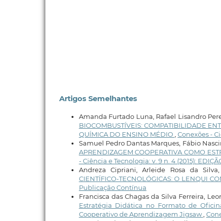
Artigos Semelhantes
Amanda Furtado Luna, Rafael Lisandro Perei
BIOCOMBUSTÍVEIS: COMPATIBILIDADE ENT
QUÍMICA DO ENSINO MÉDIO
,
Conexões - Ciê
Samuel Pedro Dantas Marques, Fábio Nascimen
APRENDIZAGEM COOPERATIVA COMO ESTR
- Ciência e Tecnologia: v. 9 n. 4 (2015): 
Andreza Cipriani, Arleide Rosa da Silva
CIENTÍFICO-TECNOLÓGICAS: O LENQUI 
Publicação Contínua
Francisca das Chagas da Silva Ferreira, L
Estratégia Didática no Formato de Ofici
Cooperativo de Aprendizagem Jigsaw
,
Cone