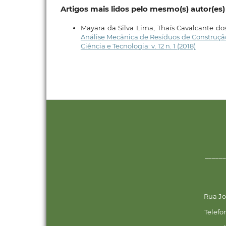
Artigos mais lidos pelo mesmo(s) autor(es)
Mayara da Silva Lima, Thaís Cavalcante dos
Análise Mecânica de Resíduos de Construçã
Ciência e Tecnologia: v. 12 n. 1 (2018)
______
Rua Jo
Telefo