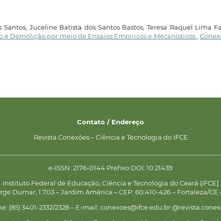
 Santos, Juceline Batista dos Santos Bastos, Teresa Raquel Lima Fa
o e Demolição por meio de Ensaios Empíricos e Mecanísticos
,
Conexõ
Contato / Endereço
Revista Conexões – Ciência e Tecnologia do IFCE
________________________________________________________________
e-ISSN: 2176-0144 Prefixo DOI: 10.21439
Instituto Federal de Educação, Ciência e Tecnologia do Ceará (IFCE)
rge Dumar, 1.703 – Jardim América – CEP: 60.410-426 – Fortaleza/CE –
ne: (85) 3401-2332/2328 – E-mail: conexoes@ifce.edu.br @revista.conex