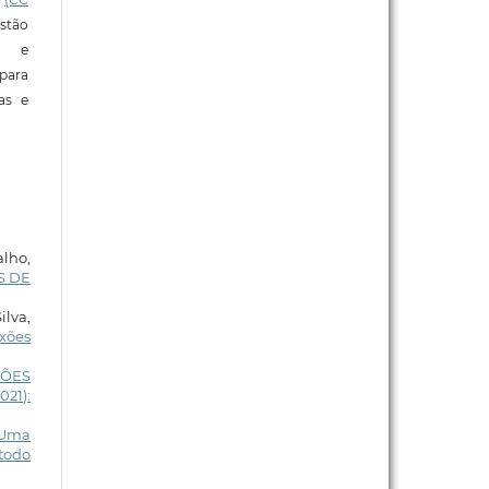
stão
e e
para
ras e
alho,
S DE
ilva,
xões
ÇÕES
021):
Uma
todo