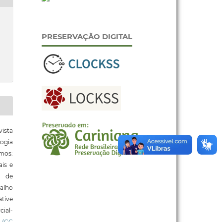
PRESERVAÇÃO DIGITAL
ista
ogia
mos:
ais e
o de
alho
tive
ial-
l
(CC