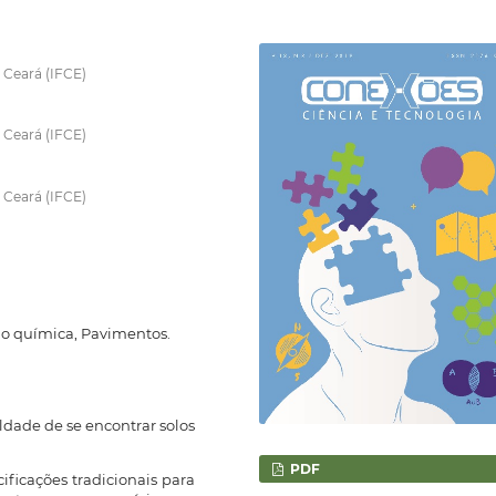
 Ceará (IFCE)
 Ceará (IFCE)
 Ceará (IFCE)
ão química, Pavimentos.
uldade de se encontrar solos
PDF
ificações tradicionais para