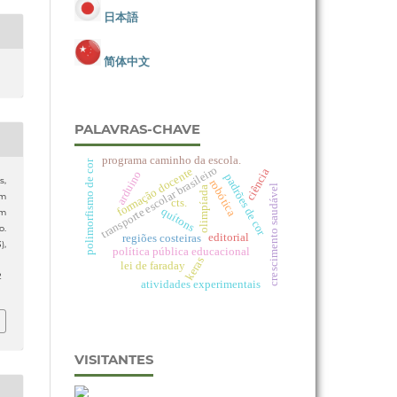
日本語
简体中文
PALAVRAS-CHAVE
programa caminho da escola.
polimorfismo de cor
transporte escolar brasileiro
formação docente
ciência
arduino
padrões de cor
s,
robótica
crescimento saudável
olimpíada
um
cts.
quítons
om
o.
editorial
regiões costeiras
3),
política pública educacional
keras
lei de faraday
2
atividades experimentais
VISITANTES