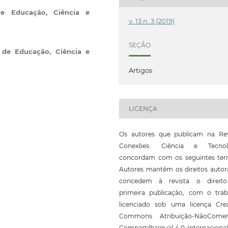
 de Educação, Ciência e
v. 13 n. 3 (2019)
SEÇÃO
l de Educação, Ciência e
Artigos
LICENÇA
Os autores que publicam na Rev
Conexões: Ciência e Tecnol
concordam com os seguintes ter
Autores mantêm os direitos autor
concedem à revista o direit
primeira publicação, com o trab
licenciado sob uma licença Crea
Commons Atribuição-NãoComerc
CompartilhaIgual 4.0 Internaciona