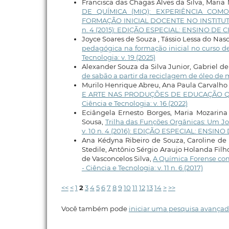
Francisca das Chagas Alves da Silva, Maria
DE QUÍMICA (MIQ): EXPERIÊNCIA COM
FORMAÇÃO INICIAL DOCENTE NO INSTITUTO
n. 4 (2015): EDIÇÃO ESPECIAL: ENSINO DE
Joyce Soares de Souza , Tássio Lessa do Nas
pedagógica na formação inicial no curso de
Tecnologia: v. 19 (2025)
Alexander Souza da Silva Junior, Gabriel de
de sabão a partir da reciclagem de óleo d
Murilo Henrique Abreu, Ana Paula Carvalho
E ARTE NAS PRODUÇÕES DE EDUCAÇÃO Q
Ciência e Tecnologia: v. 16 (2022)
Eciângela Ernesto Borges, Maria Mozarina
Sousa,
Trilha das Funções Orgânicas: Um J
v. 10 n. 4 (2016): EDIÇÃO ESPECIAL: ENSI
Ana Kédyna Ribeiro de Souza, Caroline de 
Stedile, Antônio Sérgio Araujo Holanda Filh
de Vasconcelos Silva,
A Química Forense co
- Ciência e Tecnologia: v. 11 n. 6 (2017)
<<
<
1
2
3
4
5
6
7
8
9
10
11
12
13
14
>
>>
Você também pode
iniciar uma pesquisa avançad