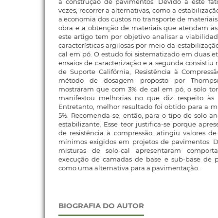
a construção de pavimentos. Devido a este fato
vezes, recorrer a alternativas, como a estabilizaç
a economia dos custos no transporte de materiais
obra e a obtenção de materiais que atendam às 
este artigo tem por objetivo analisar a viabilid
características argilosas por meio da estabiliza
cal em pó. O estudo foi sistematizado em duas e
ensaios de caracterização e a segunda consistiu
de Suporte Califórnia, Resistência à Compress
método de dosagem proposto por Thompson
mostraram que com 3% de cal em pó, o solo to
manifestou melhorias no que diz respeito às s
Entretanto, melhor resultado foi obtido para a m
5%. Recomenda-se, então, para o tipo de solo an
estabilizante. Esse teor justifica-se porque apr
de resistência à compressão, atingiu valores de 
mínimos exigidos em projetos de pavimentos. 
misturas de solo-cal apresentaram comport
execução de camadas de base e sub-base de p
como uma alternativa para a pavimentação.
BIOGRAFIA DO AUTOR