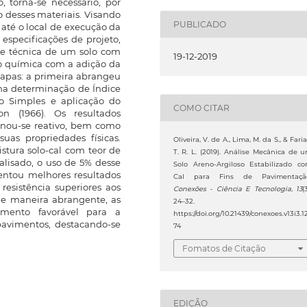
, torna-se necessário, por
ão desses materiais. Visando
PUBLICADO
 até o local de execução da
especificações de projeto,
ade técnica de um solo com
19-12-2019
ção química com a adição da
tapas: a primeira abrangeu
 na determinação de Índice
ão Simples e aplicação do
COMO CITAR
 (1966). Os resultados
rnou-se reativo, bem como
uas propriedades físicas.
Oliveira, V. de A., Lima, M. da S., & Faria
istura solo-cal com teor de
T. R. L. (2019). Análise Mecânica de 
alisado, o uso de 5% desse
Solo Areno-Argiloso Estabilizado c
esentou melhores resultados
Cal para Fins de Pavimentaçã
resistência superiores aos
Conexões - Ciência E Tecnologia
,
13
(
De maneira abrangente, as
24–32.
amento favorável para a
https://doi.org/10.21439/conexoes.v13i3.1
avimentos, destacando-se
74
Fomatos de Citação
EDIÇÃO