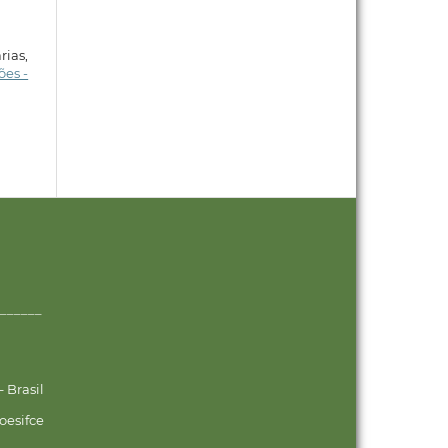
rias,
es -
______
 Brasil
oesifce