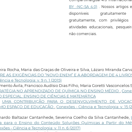
BY -NC-SA 4.0)
. Nossos artigos e
disponíveis gratuitament
gratuitamente, com privilégios 
atividades educacionais, pesquei
não comerciais.
ra Rocha, Maria das Graças de Oliveira e Silva, Lázaro Miranda Carv
RE AS EXIGÊNCIAS DO “NOVO ENEM” E A ABORDAGEM DE 4 LIVRO
ncia e Tecnologia: v. 9 n. 1 (2015)
to Ávila, Francisco Audísio Dias Filho, Maria Goretti Vasconcelos S
ATÉGIA NO APRENDIZADO DE QUÍMICA NO ENSINO MÉDIO
,
Cone
EDIÇÃO ESPECIAL: ENSINO DE CIÊNCIAS E MATEMÁTICA
,
UMA CONTRIBUIÇÃO PARA O DESENVOLVIMENTO DE VOCA
COMO ESPAÇO DE EDUCAÇÃO
,
Conexões - Ciência e Tecnologia: v. 15 (2
eonardo Baltazar Cantanhede, Severina Coelho da Silva Cantanhede,
na para o Ensino do Conteúdo Soluções Químicas a Partir do Mé
xões - Ciência e Tecnologia: v. 11 n. 6 (2017)