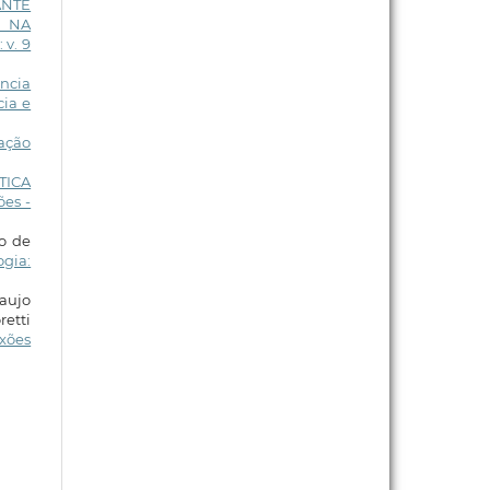
ANTE
A NA
 v. 9
ência
cia e
ação
TICA
es -
o de
ogia:
raujo
retti
xões