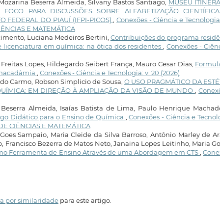
 Mozarina Beserra Almeida, Silvany Bastos Santiago,
MUSEU ITINER
O FOCO PARA DISCUSSÕES SOBRE ALFABETIZAÇÃO CIENTÍFIC
 FEDERAL DO PIAUÍ (IFPI-PICOS)
,
Conexões - Ciência e Tecnologia:
 CIÊNCIAS E MATEMÁTICA
cimento, Luciana Medeiros Bertini,
Contribuições do programa resid
 licenciatura em química: na ótica dos residentes
,
Conexões - Ciên
 Freitas Lopes, Hildegardo Seibert França, Mauro Cesar Dias,
Formul
e macadâmia
,
Conexões - Ciência e Tecnologia: v. 20 (2026)
 do Carmo, Robson Simplicio de Sousa,
O USO PRAGMÁTICO DA ESTÉ
UÍMICA: EM DIREÇÃO À AMPLIAÇÃO DA VISÃO DE MUNDO
,
Conexõ
 Beserra Almeida, Isaías Batista de Lima, Paulo Henrique Machad
ogo Didático para o Ensino de Química
,
Conexões - Ciência e Tecnol
NO DE CIÊNCIAS E MATEMÁTICA
Goes Sampaio, Maria Cleide da Silva Barroso, Antônio Marley de A
o, Francisco Bezerra de Matos Neto, Janaina Lopes Leitinho, Maria Go
mo Ferramenta de Ensino Através de uma Abordagem em CTS
,
Cone
a por similaridade
para este artigo.