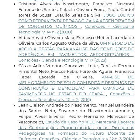
Cristiane Alves do Nascimento, Francisco Giovanni
Ferreira dos Santos, Rafaela Oliveira Freire, Paulo Gardel
Torres de Sousa, Dráulio Sales da Silva,
JOGO LÚDICO
COMO FERRAMENTA PEDAGÓGICA NA APRENDIZAGEM
DE CONCEITOS QUÍMICOS
,
Conexões - Ciência e
Tecnologia: v. 14 n. 2 (2020)
Aldaianny de Oliveira Maia, Francisco Heber Lacerda de
Oliveira, Carlos Augusto Uchôa da Silva,
UM MÉTODO DE
APOIO À GESTÃO PARA ANÁLISE DAS CONDIÇÕES DE
ADERÊNCIA EM PAVIMENTOS AEROPORTUÁRIOS
,
Conexões - Ciência e Tecnologia: v. 17 (2023)
Cássio Adler Vitorino Gonçalves Leite, Tarcísio Ferreira
Pimentel Neto, Marcos Fábio Porto de Aguiar, Francisco
Heber Lacerda de Oliveira,
ANÁLISE DE
MELHORAMENTO DE SOLO COM BRITA E RESÍDUOS DE
CONSTRUÇÃO E DEMOLIÇÃO PARA CAMADAS DE
PAVIMENTOS NO ESTADO DO CEARÁ
,
Conexões -
Ciência e Tecnologia: v. 10 n. 2 (2016)
Jean Gleison Andrade do Nascimento, Manuel Bandeira
dos Santos Neto, Suyanne do Nascimento Almeida,
Felipe Alves Silveira, Pedro Hermano Menezes de
Vasconcelos,
Estudo de Caso no IFCE Maracanaú acerca
das Contribuições Proporcionadas pelas Disciplinas
Pedagógicas na Formação do Futuro Docente de
Química
,
Conexões - Ciência e Tecnologia: v. 12 n. 3 (2018)