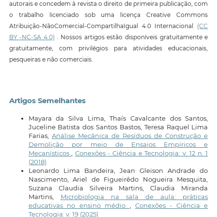
autorais e concedem à revista o direito de primeira publicação, com
o trabalho licenciado sob uma licença Creative Commons
Atribuição-NãoComercial-CompartilhaIgual 4.0 Internacional
(CC
BY -NC-SA 4.0)
. Nossos artigos estão disponíveis gratuitamente e
gratuitamente, com privilégios para atividades educacionais,
pesqueiras e não comerciais.
Artigos Semelhantes
Mayara da Silva Lima, Thaís Cavalcante dos Santos,
Juceline Batista dos Santos Bastos, Teresa Raquel Lima
Farias,
Análise Mecânica de Resíduos de Construção e
Demolição por meio de Ensaios Empíricos e
Mecanísticos
,
Conexões - Ciência e Tecnologia: v. 12 n. 1
(2018)
Leonardo Lima Bandeira, Jean Gleison Andrade do
Nascimento, Ariel de Figueirêdo Nogueira Mesquita,
Suzana Claudia Silveira Martins, Claudia Miranda
Martins,
Microbiologia na sala de aula: práticas
educativas no ensino médio
,
Conexões - Ciência e
Tecnologia: v. 19 (2025)