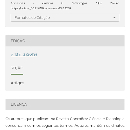
Conexões - Ciência E Tecnologia
,
13
(3), 24–32.
https://doi.org/10.21439/conexoes.v13i3.1274
Fomatos de Citação
EDIÇÃO
v. 13 n. 3 (2019)
SEÇÃO
Artigos
LICENÇA
Os autores que publicam na Revista Conexões: Ciência e Tecnologia
concordam com os seguintes termos: Autores mantêm os direitos