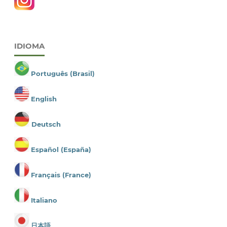
IDIOMA
Português (Brasil)
English
Deutsch
Español (España)
Français (France)
Italiano
日本語