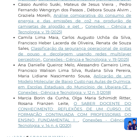
Cássio Aurélio Suski, Mateus de Jesus Vieira , Pedro
Fernando Wengrzyn dos Passos , Débora Souza Alvim ,
Graziela Morelli,
Análise comparativa do consumo de
energia e das emissões de co2 na produção de
camisetas de algodão e pet
,
Conexões - Ciência e
Tecnologia: v. 19 (2025)
Camila Lima Maia, Carlos Augusto Uchôa da Silva,
Francisco Heber Lacerda de Oliveira, Renata de Souza
Sales,
Classificação da segurança operacional de pistas
de pouso e decolagem usando redes multilayer
perceptron
,
Conexões - Ciência e Tecnologia: v. 19 (2025)
Ana Danielle Queiroz Melo, Alessandro Carneiro Lima,
Francisco Walison Lima Silva, Ruslana Silva Pereira,
Maria Lidiane Nascimento Sousa,
Aplicação de um
Modelo Molecular de Baixo Custo nas Aulas de Química,
em Escolas Estaduais do Município de Ubajara-CE
,
Conexões - Ciência e Tecnologia: v. 12 n. 3 (2018)
Marcia Borin da Cunha, Olga Maria Schimidt Ritter,
Rosana Franzen Leite,
O SABER DOCENTE DO
CONHECIMENTO: REFLEXÕES DE UM CURSO DE
FORMAÇÃO CONTINUADA COM PROFESSORAS DO
ENSINO FUNDAMENTAL I
,
Conexões - Ciência e
Tecnologia: v. 14 n. 4 (2020)