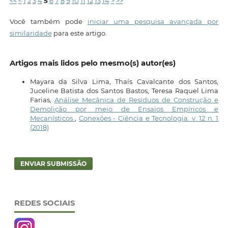
<<
<
1
2
3
4
5
6
7
8
9
10
11
12
13
14
>
>>
Você também pode
iniciar uma pesquisa avançada por
similaridade
para este artigo.
Artigos mais lidos pelo mesmo(s) autor(es)
Mayara da Silva Lima, Thaís Cavalcante dos Santos,
Juceline Batista dos Santos Bastos, Teresa Raquel Lima
Farias,
Análise Mecânica de Resíduos de Construção e
Demolição por meio de Ensaios Empíricos e
Mecanísticos
,
Conexões - Ciência e Tecnologia: v. 12 n. 1
(2018)
ENVIAR SUBMISSÃO
REDES SOCIAIS