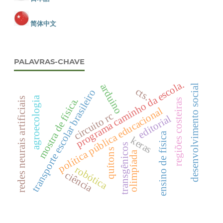
简体中文
PALAVRAS-CHAVE
programa caminho da escola.
arduino
desenvolvimento social
cts.
transporte escolar brasileiro
agroecologia
mostra de física.
redes neurais artificiais
regiões costeiras
política pública educacional
circuito rc
editorial
ensino de física
keras
transgênicos
quítons
olimpíada
robótica
ciência