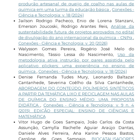
produção artesanal de queijo de coalho nas aulas de
química em uma turma da educação básica
,
Conexões -
Ciência e Tecnologia: v. 18 (2024)
Jailson Rodrigo Pacheco, Enio de Lorena Stanzani,
Emerson Joucoski, Rodrigo Arantes Reis,
Análise da
sustentabilidade futura de projetos aprovados no edital
de divulgação do ano internacional da química - CNPq
,
Conexões - Ciência e Tecnologia: v. 20 (2026)
Walysson Gomes Pereira, Rogério José Melo do
Nascimento, Tássio Lessa do Nascimento,
Uso da
metodologia ativa instrução por pares assistida pelo
aplicativo plickers: uma experiência no ensino de
química
,
Conexões - Ciência e Tecnologia: v. 18 (2024)
Denise Fernanda Tudes Mury, Leonardo Baltazar
Cantanhede, Severina Coêlho da Silva Cantanhede,
ABORDAGEM DO CONTEÚDO POLÍMEROS SINTÉTICOS
A PARTIR DA TEMÁTICA LIXO E RECICLAGEM NAS AULAS
DE QUÍMICA DO ENSINO MÉDIO: UMA PROPOSTA
DIDÁTICA
,
Conexões - Ciência e Tecnologia: v. 9 n. 4
(2015): EDIÇÃO ESPECIAL: ENSINO DE CIÊNCIAS E
MATEMÁTICA
Vitor Hugo de Goes Sampaio, João Carlos da Costa
Assunção, Camylla Rachelle Aguiar Araújo Dantas,
Daniele Alves Ferreira, Ana Karine Pessoa Bastos,
Caroline de Goes Sampaio,
BIOCATALISADORES