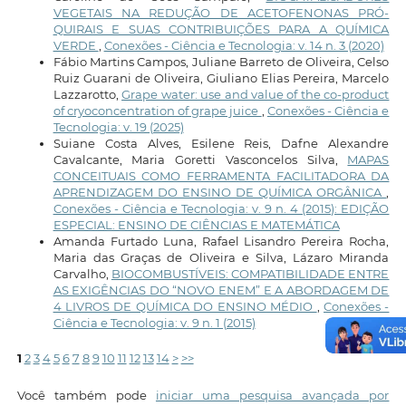
VEGETAIS NA REDUÇÃO DE ACETOFENONAS PRÓ-
QUIRAIS E SUAS CONTRIBUIÇÕES PARA A QUÍMICA
VERDE
,
Conexões - Ciência e Tecnologia: v. 14 n. 3 (2020)
Fábio Martins Campos, Juliane Barreto de Oliveira, Celso
Ruiz Guarani de Oliveira, Giuliano Elias Pereira, Marcelo
Lazzarotto,
Grape water: use and value of the co-product
of cryoconcentration of grape juice
,
Conexões - Ciência e
Tecnologia: v. 19 (2025)
Suiane Costa Alves, Esilene Reis, Dafne Alexandre
Cavalcante, Maria Goretti Vasconcelos Silva,
MAPAS
CONCEITUAIS COMO FERRAMENTA FACILITADORA DA
APRENDIZAGEM DO ENSINO DE QUÍMICA ORGÂNICA
,
Conexões - Ciência e Tecnologia: v. 9 n. 4 (2015): EDIÇÃO
ESPECIAL: ENSINO DE CIÊNCIAS E MATEMÁTICA
Amanda Furtado Luna, Rafael Lisandro Pereira Rocha,
Maria das Graças de Oliveira e Silva, Lázaro Miranda
Carvalho,
BIOCOMBUSTÍVEIS: COMPATIBILIDADE ENTRE
AS EXIGÊNCIAS DO “NOVO ENEM” E A ABORDAGEM DE
4 LIVROS DE QUÍMICA DO ENSINO MÉDIO
,
Conexões -
Ciência e Tecnologia: v. 9 n. 1 (2015)
1
2
3
4
5
6
7
8
9
10
11
12
13
14
>
>>
Você também pode
iniciar uma pesquisa avançada por