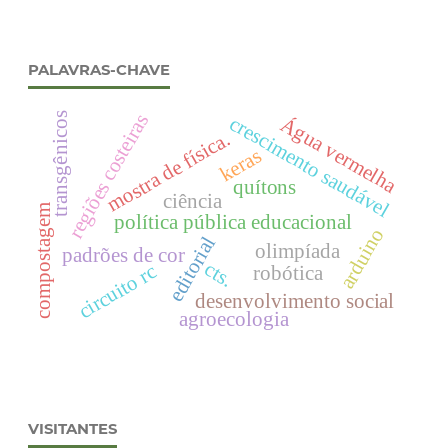
PALAVRAS-CHAVE
regiões costeiras
transgênicos
crescimento saudável
Água vermelha
mostra de física.
keras
quítons
ciência
compostagem
política pública educacional
arduino
editorial
olimpíada
padrões de cor
cts.
circuito rc
robótica
desenvolvimento social
agroecologia
VISITANTES