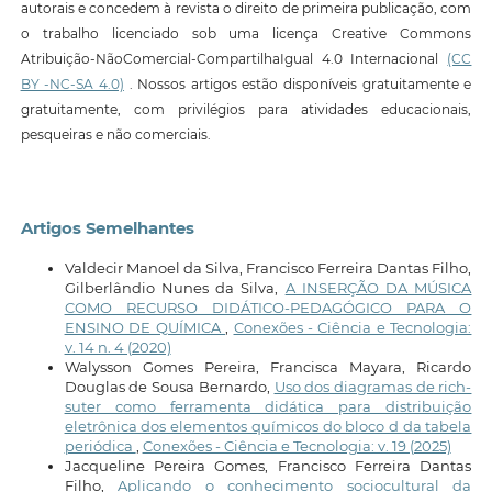
autorais e concedem à revista o direito de primeira publicação, com
o trabalho licenciado sob uma licença Creative Commons
Atribuição-NãoComercial-CompartilhaIgual 4.0 Internacional
(CC
BY -NC-SA 4.0)
. Nossos artigos estão disponíveis gratuitamente e
gratuitamente, com privilégios para atividades educacionais,
pesqueiras e não comerciais.
Artigos Semelhantes
Valdecir Manoel da Silva, Francisco Ferreira Dantas Filho,
Gilberlândio Nunes da Silva,
A INSERÇÃO DA MÚSICA
COMO RECURSO DIDÁTICO-PEDAGÓGICO PARA O
ENSINO DE QUÍMICA
,
Conexões - Ciência e Tecnologia:
v. 14 n. 4 (2020)
Walysson Gomes Pereira, Francisca Mayara, Ricardo
Douglas de Sousa Bernardo,
Uso dos diagramas de rich-
suter como ferramenta didática para distribuição
eletrônica dos elementos químicos do bloco d da tabela
periódica
,
Conexões - Ciência e Tecnologia: v. 19 (2025)
Jacqueline Pereira Gomes, Francisco Ferreira Dantas
Filho,
Aplicando o conhecimento sociocultural da