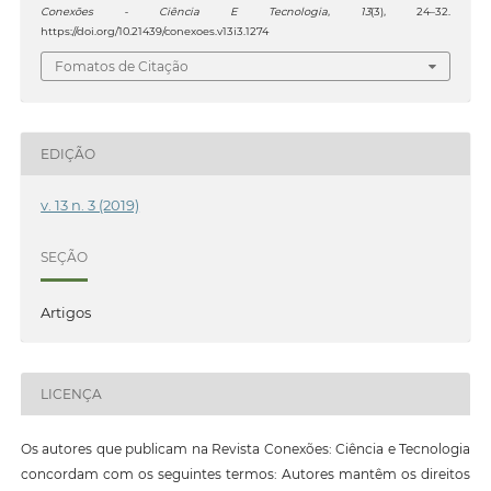
Conexões - Ciência E Tecnologia
,
13
(3), 24–32.
https://doi.org/10.21439/conexoes.v13i3.1274
Fomatos de Citação
EDIÇÃO
v. 13 n. 3 (2019)
SEÇÃO
Artigos
LICENÇA
Os autores que publicam na Revista Conexões: Ciência e Tecnologia
concordam com os seguintes termos: Autores mantêm os direitos